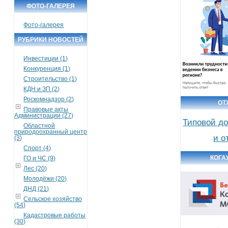
ФОТО-ГАЛЕРЕЯ
Фото-галерея
РУБРИКИ НОВОСТЕЙ
Инвестиции (1)
Конкуренция (1)
Строительство (1)
КДН и ЗП (2)
Роскомнадзор (2)
ОТ
Правовые акты
Администрации (27)
Типовой до
Областной
природоохранный центр
и о
(3)
Спорт (4)
КОГА
ГО и ЧС (9)
Лес (20)
Молодёжи (20)
ДНД (21)
Сельское хозяйство
(54)
Кадастровые работы
(30)