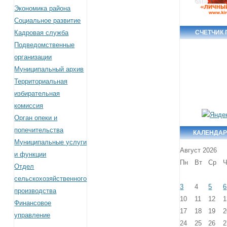
Экономика района
Социальное развитие
Кадровая служба
СЧЕТЧИК
Подведомственные
организации
Муниципальный архив
Территориальная
избирательная
комиссия
Орган опеки и
попечительства
КАЛЕНДАР
Муниципальные услуги
Август 2026
и функции
Пн
Вт
Ср
Ч
Отдел
сельскохозяйственного
3
4
5
6
производства
10
11
12
1
Финансовое
17
18
19
2
управление
24
25
26
2