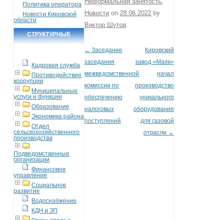
Неформальная занятость
,
Политика оператора
Новости
on
28.06.2022
by
Новости Кировской
области
Виктор Шутов
.
СТРУКТУРНЫЕ
ПОДРАЗДЕЛЕНИЯ
←
Заседание
Кировский
Post navigation
заседания
завод «Маяк»
Кадровая служба
межведомственной
начал
Противодействие
коррупции
комиссии по
производство
Муниципальные
услуги и функции
обеспечению
уникального
Образование
налоговых
оборудования
Экономика района
поступлений
для газовой
Отдел
сельскохозяйственного
отрасли
→
производства
Подведомственные
организации
Финансовое
управление
Социальное
развитие
Водоснабжение
КДН и ЗП