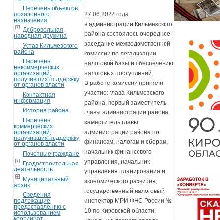
Перечень объектов
похоронного
27.06.2022 года
назначения
в администрации Кильмезского
Добровольная
района состоялось очередное
народная дружина
заседание межведомственной
Устав Кильмезского
района
комиссии по легализации
Перечень
налоговой базы и обеспечению
некоммерческих
организаций,
налоговых поступлений.
получивших поддержку
В работе комиссии приняли
от органов власти
участие: глава Кильмезского
Контактная
информация
района, первый заместитель
История района
главы администрации района,
Перечень
заместитель главы
коммерческих
организаций,
администрации района по
получивших поддержку
финансам, налогам и сборам,
от органов власти
начальник финансового
Почетные граждане
управления, начальник
Градостроительная
деятельность
управления планирования и
Муниципальный
экономического развития,
архив
государственный налоговый
Сведения
подлежащие
инспектор МРИ ФНС России №
предоставлению с
10 по Кировской области,
использованием
координат