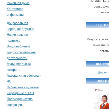
Онлайн-кат
Районная дума
сельскох
Контактная
кооп
информация
Добровольная
ОЦЕНКА
народная дружина
Национальная
Результаты не
политика
качества о
Водоснабжение
орган
Градостроительная
деятельность
Муниципальный
ДОСТУП
контроль
Доступ
Гражданская оборона и
ЭЛЕКТР
ЧС
Публичные слушания
Обращение с ТКО
Противодействие
коррупции