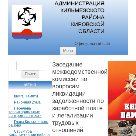
АДМИНИСТРАЦИЯ
КИЛЬМЕЗСКОГО
РАЙОНА
КИРОВСКОЙ
ОБЛАСТИ
Официальный сайт
Skip to content
Menu
Заседание
Найти:
межведомственной
комиссии по
МЕНЮ
вопросам
ликвидации
Книга Памяти
задолженности по
Районная дума
заработной плате
Перечень
территориальных
и легализации
центров занятости
трудовых
Глава Кильмезского
района
отношений
Структура
Администрации района