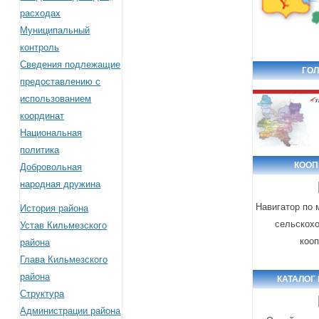
расходах
Муниципальный
контроль
Сведения подлежащие
ГОЛ
предоставлению с
использованием
координат
Национальная
политика
КООП
Добровольная
народная дружина
Навигатор по
История района
сельскох
Устав Кильмезского
коо
района
Глава Кильмезского
района
КАТАЛОГ
Структура
Администрации района