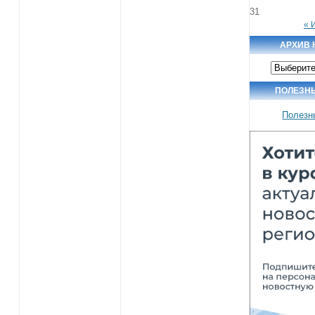
31
« 
АРХИВ 
Архив
новостей
ПОЛЕЗН
Полезн