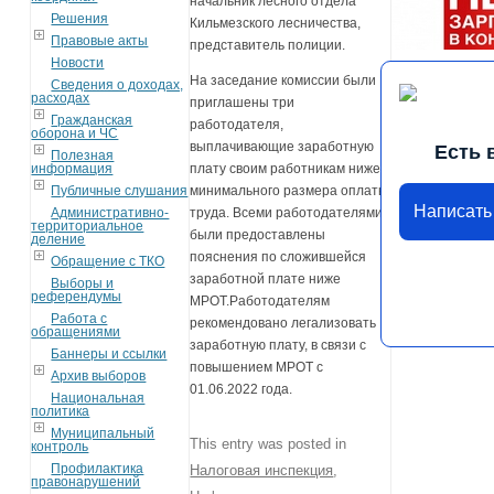
начальник лесного отдела
Решения
Кильмезского лесничества,
Правовые акты
представитель полиции.
Новости
На заседание комиссии были
Сведения о доходах,
расходах
приглашены три
Гражданская
работодателя,
оборона и ЧС
выплачивающие заработную
Есть 
Полезная
информация
плату своим работникам ниже
Публичные слушания
минимального размера оплаты
Написать
Административно-
труда. Всеми работодателями
территориальное
были предоставлены
деление
пояснения по сложившейся
Обращение с ТКО
заработной плате ниже
Выборы и
референдумы
МРОТ.Работодателям
Работа с
рекомендовано легализовать
обращениями
заработную плату, в связи с
Баннеры и ссылки
повышением МРОТ с
Архив выборов
01.06.2022 года.
Национальная
политика
Муниципальный
This entry was posted in
контроль
Профилактика
Налоговая инспекция
,
правонарушений