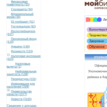
Финансовая
грамотность (33)
Соцзащита (34)
Муниципальный
архив (34)
02 сообщает (51)
Гостехнадзор (92)
Роспотребнадзор
(107)
Пенсионный фонд
(124)
Аукцион (146)
Росреестр (153)
Налоговая инспекция
УПОЛНО
(323)
Налоговые
Официа
вычеты (1)
Уполномочен
Неформальная
занятость (138)
ребенка в Ки
Прокуратура (232)
Информация для
населения (299)
Правительство
области (1577)
Новости (3165)
Сведения о доходах,