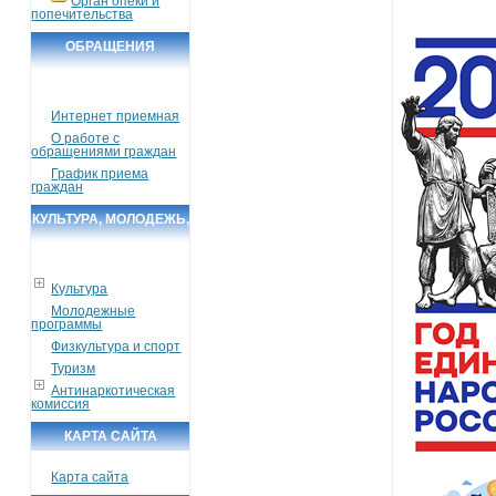
Орган опеки и
попечительства
ОБРАЩЕНИЯ
ГРАЖДАН
Интернет приемная
О работе с
обращениями граждан
График приема
граждан
КУЛЬТУРА, МОЛОДЕЖЬ,
СПОРТ, ТУРИЗМ
Культура
Молодежные
программы
Физкультура и спорт
Туризм
Антинаркотическая
комиссия
КАРТА САЙТА
Карта сайта