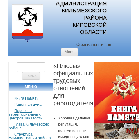
АДМИНИСТРАЦИЯ
КИЛЬМЕЗСКОГО
РАЙОНА
КИРОВСКОЙ
ОБЛАСТИ
Официальный сайт
Skip to content
Menu
«Плюсы»
Найти:
официальных
трудовых
МЕНЮ
отношений
для
Книга Памяти
работодателя
Районная дума
Перечень
территориальных
центров занятости
Хорошая деловая
Глава Кильмезского
репутация,
района
положительный
Структура
имидж социально
Администрации района