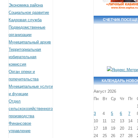
Экономика района
Социальное развитие
Кадровая служба
СЧЕТЧИК ПОСЕЩ
Подведомственные
организации
Муниципальный архив
Территориальная
избирательная
комиссия
Орган опеки и
попечительства
КАЛЕНДАРЬ НОВО
Муниципальные услуги
Август 2026
и функции
Пн
Вт
Ср
Чт
Пт
Отдел
сельскохозяйственного
3
4
5
6
7
производства
10
11
12
13
14
Финансовое
17
18
19
20
21
управление
24
25
26
27
28