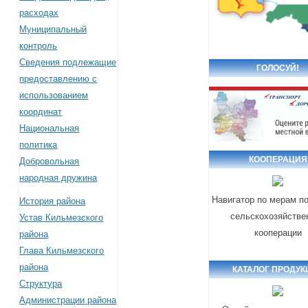
расходах
Муниципальный
контроль
Сведения подлежащие
ГОЛОСУЙ!
предоставлению с
использованием
координат
Национальная
политика
КООПЕРАЦИЯ
Добровольная
народная дружина
Навигатор по мерам п
История района
сельскохозяйстве
Устав Кильмезского
кооперации
района
Глава Кильмезского
района
КАТАЛОГ ПРОДУК
Структура
Администрации района