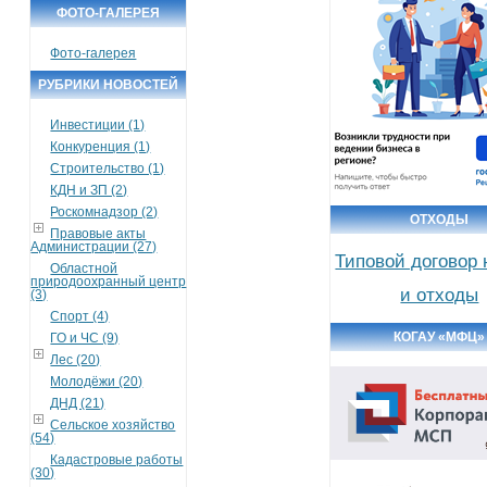
ФОТО-ГАЛЕРЕЯ
Фото-галерея
РУБРИКИ НОВОСТЕЙ
Инвестиции (1)
Конкуренция (1)
Строительство (1)
КДН и ЗП (2)
Роскомнадзор (2)
ОТХОДЫ
Правовые акты
Администрации (27)
Типовой договор
Областной
природоохранный центр
и отходы
(3)
Спорт (4)
КОГАУ «МФЦ»
ГО и ЧС (9)
Лес (20)
Молодёжи (20)
ДНД (21)
Сельское хозяйство
(54)
Кадастровые работы
(30)