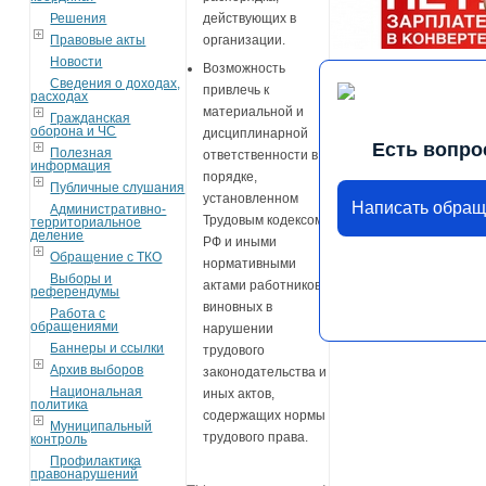
Решения
действующих в
Правовые акты
организации.
Новости
Возможность
Сведения о доходах,
привлечь к
расходах
материальной и
Гражданская
оборона и ЧС
дисциплинарной
Есть вопро
Полезная
ответственности в
информация
порядке,
Публичные слушания
установленном
Написать обра
Административно-
Трудовым кодексом
территориальное
деление
РФ и иными
Обращение с ТКО
нормативными
Выборы и
актами работников,
референдумы
виновных в
Работа с
обращениями
нарушении
Баннеры и ссылки
трудового
Архив выборов
законодательства и
Национальная
иных актов,
политика
содержащих нормы
Муниципальный
трудового права.
контроль
Профилактика
правонарушений