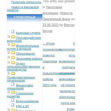
This entry was posted
Политика оператора
in
Налоговая
Новости Кировской
области
инспекция
,
Новости
,
СТРУКТУРНЫЕ
Пенсионный фонд
on
ПОДРАЗДЕЛЕНИЯ
23.06.2022
by
Виктор
Шутов
.
Кадровая служба
Противодействие
коррупции
←
Итоги
У
Post navigation
Муниципальные
услуги и функции
технического
налогоплательщиков
Образование
осмотра
есть
Экономика района
тракторов
возможность
Отдел
сельскохозяйственного
в
получать
производства
сельхозпредприятиях
актуальную
Подведомственные
района
информацию
организации
2022 года
об уплате
Финансовое
управление
налогов по
Социальное
развитие
электронной
Водоснабжение
почте или
КДН и ЗП
в смс-