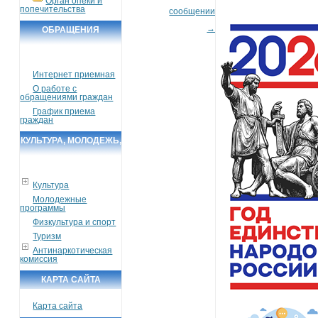
Орган опеки и
попечительства
сообщении
→
ОБРАЩЕНИЯ
ГРАЖДАН
Интернет приемная
О работе с
обращениями граждан
График приема
граждан
КУЛЬТУРА, МОЛОДЕЖЬ,
СПОРТ, ТУРИЗМ
Культура
Молодежные
программы
Физкультура и спорт
Туризм
Антинаркотическая
комиссия
КАРТА САЙТА
Карта сайта