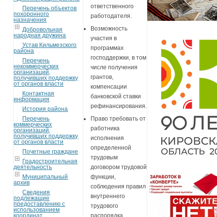
ответственного
Перечень объектов
похоронного
работодателя.
назначения
Возможность
Добровольная
народная дружина
участия в
Устав Кильмезского
программах
района
господдержки, в том
Перечень
некоммерческих
числе получения
организаций,
грантов,
получивших поддержку
от органов власти
компенсации
Контактная
банковской ставки
информация
рефинансирования.
История района
Перечень
Право требовать от
коммерческих
работника
организаций,
получивших поддержку
исполнения
от органов власти
определенной
Почетные граждане
трудовым
Градостроительная
деятельность
договором трудовой
Муниципальный
функции,
архив
соблюдения правил
Сведения
внутреннего
подлежащие
предоставлению с
трудового
использованием
координат
распорядка,