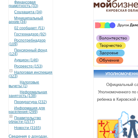
Финансовая
грамотность (33)
Соцзащита (34)
Муниципальный
архив (34)
02 сообщает (51)
Гостехнадзор (92)
Роспотребнадзор
(109)
Пенсионный фонд
(124)
Аукцион (146)
Росреестр (153)
Налоговая инспекция
УПОЛНОМОЧЕН
(323)
Налоговые
Официальный с
вычеты (1)
Уполномоченного по
Неформальная
занятость (138)
ребенка в Кировской 
Прокуратура (232)
Информация для
населения (299)
Правительство
области (1577)
Новости (3165)
Сведения о доходах,