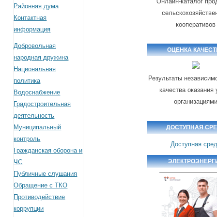
Онлайн-каталог про
Районная дума
сельскохозяйстве
Контактная
кооперативов
информация
Добровольная
ОЦЕНКА КАЧЕСТ
народная дружина
Национальная
Результаты независим
политика
качества оказания 
Водоснабжение
организациям
Градостроительная
деятельность
Муниципальный
ДОСТУПНАЯ СР
контроль
Доступная сре
Гражданская оборона и
ЭЛЕКТРОЭНЕРГ
ЧС
Публичные слушания
Обращение с ТКО
Противодействие
коррупции