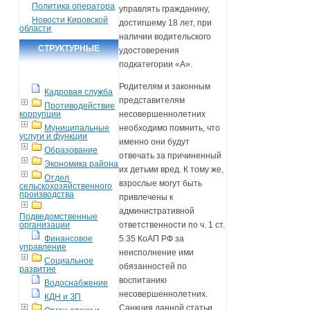
Политика оператора
управлять гражданину,
Новости Кировской
достигшему 18 лет, при
области
наличии водительского
СТРУКТУРНЫЕ
удостоверения
подкатегории «А».
ПОДРАЗДЕЛЕНИЯ
Родителям и законным
Кадровая служба
представителям
Противодействие
коррупции
несовершеннолетних
Муниципальные
необходимо помнить, что
услуги и функции
именно они будут
Образование
отвечать за причиненный
Экономика района
их детьми вред. К тому же,
Отдел
взрослые могут быть
сельскохозяйственного
производства
привлечены к
административной
Подведомственные
организации
ответственности по ч. 1 ст.
Финансовое
5.35 КоАП РФ за
управление
неисполнение ими
Социальное
обязанностей по
развитие
воспитанию
Водоснабжение
несовершеннолетних.
КДН и ЗП
Санкция данной статьи