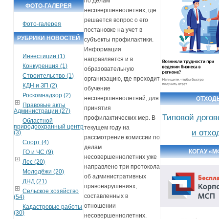
по делам
ФОТО-ГАЛЕРЕЯ
несовершеннолетних, где
решается вопрос о его
Фото-галерея
постановке на учет в
РУБРИКИ НОВОСТЕЙ
субъекты профилактики.
Информация
Инвестиции (1)
направляется и в
Конкуренция (1)
образовательную
Строительство (1)
организацию, где проходит
КДН и ЗП (2)
обучение
Роскомнадзор (2)
несовершеннолетний, для
ОТХОД
Правовые акты
принятия
Администрации (27)
Типовой догов
профилактических мер. В
Областной
природоохранный центр
текущем году на
и отхо
(3)
рассмотрение комиссии по
Спорт (4)
делам
КОГАУ «М
ГО и ЧС (9)
несовершеннолетних уже
Лес (20)
направлено три протокола
Молодёжи (20)
об административных
ДНД (21)
правонарушениях,
Сельское хозяйство
составленных в
(54)
отношении
Кадастровые работы
(30)
несовершеннолетних.