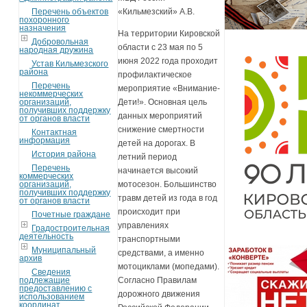
Перечень объектов
«Кильмезский» А.В.
похоронного
назначения
На территории Кировской
Добровольная
области с 23 мая по 5
народная дружина
июня 2022 года проходит
Устав Кильмезского
района
профилактическое
Перечень
мероприятие «Внимание-
некоммерческих
организаций,
Дети!». Основная цель
получивших поддержку
данных мероприятий
от органов власти
снижение смертности
Контактная
информация
детей на дорогах. В
История района
летний период
Перечень
начинается высокий
коммерческих
организаций,
мотосезон. Большинство
получивших поддержку
травм детей из года в год
от органов власти
происходит при
Почетные граждане
управлениях
Градостроительная
деятельность
транспортными
Муниципальный
средствами, а именно
архив
мотоциклами (мопедами).
Сведения
подлежащие
Согласно Правилам
предоставлению с
дорожного движения
использованием
координат