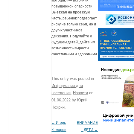
мотоцикл — источник
повышенной опасности.
Выезжая на проезжую
часть, ребенок подвергает
риску не только себя, но и
других участников
движения. Подумайте о
будущем детей, дайте им
возможность вырасти
счастливыми и здоровыми.
This entry was posted in
Информация для
населения
,
Новости
on
01.06.2022
by
Юрий
Нохрин
.
←
Игорь
ВНИМАНИЕ
Post navigation
Комаров
– ДЕТИ
→