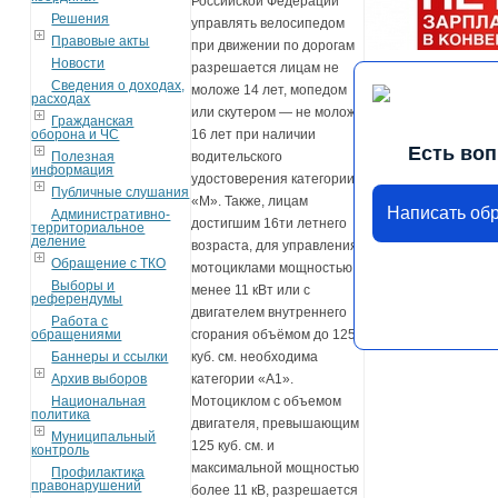
Российской Федерации
Решения
управлять велосипедом
Правовые акты
при движении по дорогам
Новости
разрешается лицам не
Сведения о доходах,
моложе 14 лет, мопедом
расходах
или скутером — не моложе
Гражданская
оборона и ЧС
16 лет при наличии
Есть во
Полезная
водительского
информация
удостоверения категории
Публичные слушания
«М». Также, лицам
Написать об
Административно-
достигшим 16ти летнего
территориальное
деление
возраста, для управления
Обращение с ТКО
мотоциклами мощностью
Выборы и
менее 11 кВт или с
референдумы
двигателем внутреннего
Работа с
обращениями
сгорания объёмом до 125
Баннеры и ссылки
куб. см. необходима
Архив выборов
категории «А1».
Национальная
Мотоциклом с объемом
политика
двигателя, превышающим
Муниципальный
125 куб. см. и
контроль
максимальной мощностью
Профилактика
правонарушений
более 11 кВ, разрешается