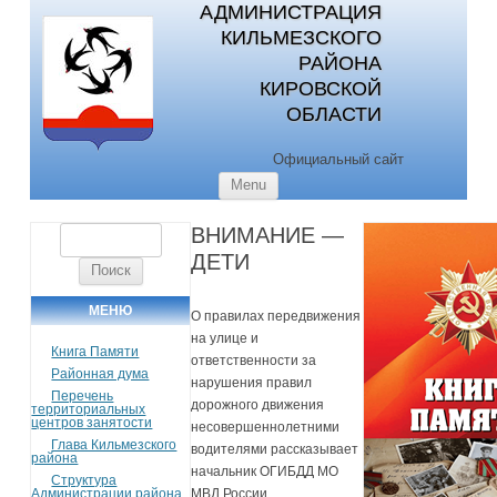
АДМИНИСТРАЦИЯ
КИЛЬМЕЗСКОГО
РАЙОНА
КИРОВСКОЙ
ОБЛАСТИ
Официальный сайт
Skip to content
Menu
ВНИМАНИЕ —
Найти:
ДЕТИ
МЕНЮ
О правилах передвижения
на улице и
Книга Памяти
ответственности за
Районная дума
нарушения правил
Перечень
дорожного движения
территориальных
центров занятости
несовершеннолетними
Глава Кильмезского
водителями рассказывает
района
начальник ОГИБДД МО
Структура
Администрации района
МВД России