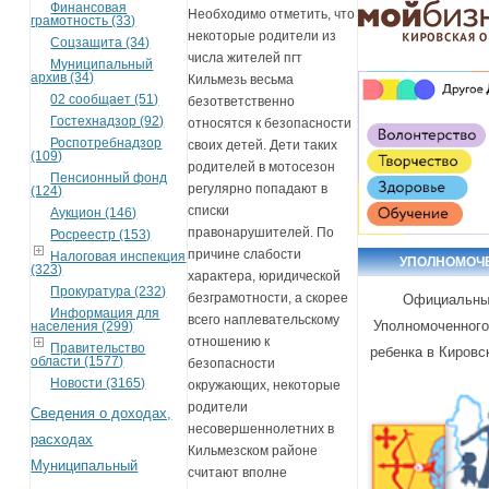
Финансовая
Необходимо отметить, что
грамотность (33)
некоторые родители из
Соцзащита (34)
числа жителей пгт
Муниципальный
архив (34)
Кильмезь весьма
02 сообщает (51)
безответственно
Гостехнадзор (92)
относятся к безопасности
Роспотребнадзор
своих детей. Дети таких
(109)
родителей в мотосезон
Пенсионный фонд
регулярно попадают в
(124)
списки
Аукцион (146)
правонарушителей. По
Росреестр (153)
причине слабости
Налоговая инспекция
УПОЛНОМОЧ
(323)
характера, юридической
Прокуратура (232)
безграмотности, а скорее
Официальны
Информация для
всего наплевательскому
Уполномоченного
населения (299)
отношению к
Правительство
ребенка в Кировс
области (1577)
безопасности
Новости (3165)
окружающих, некоторые
родители
Сведения о доходах,
несовершеннолетних в
расходах
Кильмезском районе
Муниципальный
считают вполне