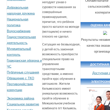
Онлайн-каталог
негодуют узнав о
сельскохозяй
суровости наказания за
Добровольная
совершённые
кооперат
народная дружина
правонарушения,
Национальная
причитая, что ребёнок
политика
ОЦЕНКА КА
просто катался на мопеде
Водоснабжение
(мотоцикле) и ничего
плохого не сделал.
Градостроительная
Результаты незави
деятельность
Ситуация не безвыходная,
качества оказа
Муниципальный
у детей есть законная
организац
возможность приобрести
контроль
специальное право на
Гражданская оборона и
управление
ДОСТУПНАЯ
ЧС
транспортными
Публичные слушания
Доступная 
средствами, а именно
Обращение с ТКО
пройти курс обучения в
ЭЛЕКТРОЭН
автошколе. Жители
Противодействие
Кильмезского имеют
коррупции
уникальную возможность
Экономика района
пройти обучение в
Межшкольном учебном
Социальное развитие
комбинате пгт Кильмезь.