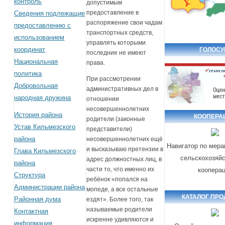
контроль
допустимым
предоставление в
Сведения подлежащие
распоряжение свои чадам
предоставлению с
транспортных средств,
использованием
управлять которыми
координат
ГОЛОСУ
последние не имеют
Национальная
права.
политика
При рассмотрении
Добровольная
административных дел в
народная дружина
отношении
несовершеннолетних
История района
КООПЕРА
родители (законные
Устав Кильмезского
представители)
района
несовершеннолетних ещё
Навигатор по мер
и высказываю претензии в
Глава Кильмезского
сельскохозяй
адрес должностных лиц, в
района
части то, что именно их
коопера
Структура
ребёнок «попался на
Администрации района
мопеде, а все остальные
КАТАЛОГ ПРО
Районная дума
ездят». Более того, так
называемые родители
Контактная
искренне удивляются и
информация