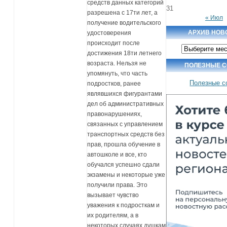
средств данных категорий
31
разрешена с 17ти лет, а
« Июл
получение водительского
АРХИВ НОВ
удостоверения
происходит после
Архив
новостей
достижения 18ти летнего
возраста. Нельзя не
ПОЛЕЗНЫЕ 
упомянуть, что часть
Полезные с
подростков, ранее
являвшихся фигурантами
дел об административных
правонарушениях,
связанных с управлением
транспортных средств без
прав, прошла обучение в
автошколе и все, кто
обучался успешно сдали
экзамены и некоторые уже
получили права. Это
вызывает чувство
уважения к подросткам и
их родителям, а в
некоторых случаях душкам