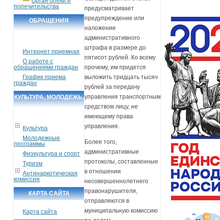
Орган опеки и
попечительства
предусматривает
предупреждение или
ОБРАЩЕНИЯ
наложение
ГРАЖДАН
административного
штрафа в размере до
Интернет приемная
пятисот рублей. Ко всему
О работе с
обращениями граждан
прочему, им придется
График приема
выложить тридцать тысяч
граждан
рублей за передачу
управления транспортным
КУЛЬТУРА, МОЛОДЕЖЬ,
средством лицу, не
СПОРТ, ТУРИЗМ
имеющему права
управления.
Культура
Молодежные
Более того,
программы
административные
Физкультура и спорт
протоколы, составленные
Туризм
в отношении
Антинаркотическая
комиссия
несовершеннолетнего
правонарушителя,
КАРТА САЙТА
отправляются в
муниципальную комиссию
Карта сайта