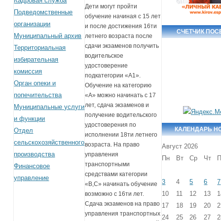
Кадровая служба
Дети могут пройти
Подведомственные
обучение начиная с 15 лет
организации
и после достижения 16ти
СЧЕТЧИК ПО
Муниципальный архив
летнего возраста после
сдачи экзаменов получить
Территориальная
водительское
избирательная
удостоверение
комиссия
подкатегории «А1».
Орган опеки и
Обучение на категорию
попечительства
«А» можно начинать с 17
лет, сдача экзаменов и
Муниципальные услуги
получение водительского
и функции
удостоверения по
КАЛЕНДАРЬ Н
Отдел
исполнении 18ти летнего
сельскохозяйственного
возраста. На право
Август 2026
производства
управления
Пн
Вт
Ср
Чт
П
транспортными
Финансовое
средствами категории
управление
3
4
5
6
7
«В,С» начинать обучение
10
11
12
13
1
возможно с 16ти лет.
Сдача экзаменов на право
17
18
19
20
2
управления транспортных
24
25
26
27
2