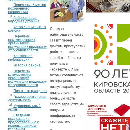
Перечень объектов
похоронного
назначения
Добровольная
народная дружина
Устав Кильмезского
Сегодня
района
работодатель часто
Перечень
некоммерческих
ставит перед
организаций,
фактом: приступать к
получивших поддержку
от органов власти
работе, но часть
Контактная
заработной платы
информация
получать в
История района
«конверте». И мы
Перечень
коммерческих
готовы соглашаться
организаций,
на официально
получивших поддержку
от органов власти
низкую заработную
Почетные граждане
плату, зная, что
Градостроительная
большую часть
деятельность
своего заработка мы
Муниципальный
архив
получим
Сведения
неофициально – в
подлежащие
«конверте».
предоставлению с
использованием
координат