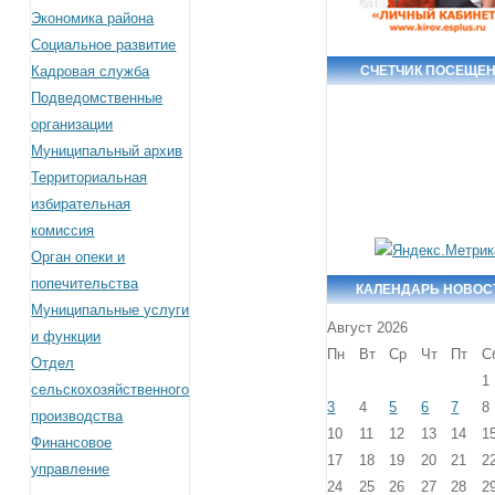
Экономика района
Социальное развитие
Кадровая служба
СЧЕТЧИК ПОСЕЩЕ
Подведомственные
организации
Муниципальный архив
Территориальная
избирательная
комиссия
Орган опеки и
попечительства
КАЛЕНДАРЬ НОВОС
Муниципальные услуги
Август 2026
и функции
Пн
Вт
Ср
Чт
Пт
С
Отдел
1
сельскохозяйственного
3
4
5
6
7
8
производства
10
11
12
13
14
1
Финансовое
17
18
19
20
21
2
управление
24
25
26
27
28
2