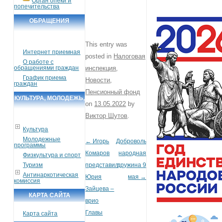
Орган опеки и
попечительства
ОБРАЩЕНИЯ
ГРАЖДАН
This entry was
Интернет приемная
posted in
Налоговая
О работе с
обращениями граждан
инспекция
,
График приема
Новости
,
граждан
Пенсионный фонд
КУЛЬТУРА, МОЛОДЕЖЬ,
on
13.05.2022
by
СПОРТ, ТУРИЗМ
Виктор Шутов
.
Культура
Молодежные
←
Игорь
Добровольная
Post navigation
программы
Комаров
народная
Физкультура и спорт
Туризм
представил
дружина 9
Антинаркотическая
Юрия
мая
→
комиссия
Зайцева –
КАРТА САЙТА
врио
Главы
Карта сайта