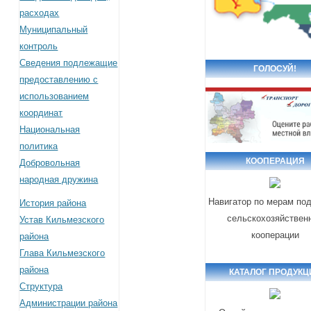
расходах
Муниципальный
контроль
Сведения подлежащие
ГОЛОСУЙ!
предоставлению с
использованием
координат
Национальная
политика
КООПЕРАЦИЯ
Добровольная
народная дружина
Навигатор по мерам по
История района
сельскохозяйствен
Устав Кильмезского
кооперации
района
Глава Кильмезского
района
КАТАЛОГ ПРОДУКЦ
Структура
Администрации района