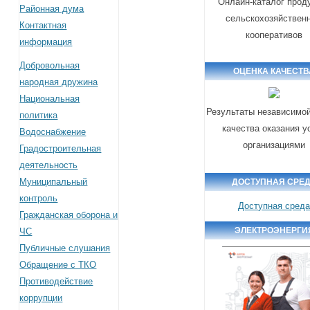
Онлайн-каталог прод
Районная дума
сельскохозяйствен
Контактная
кооперативов
информация
Добровольная
ОЦЕНКА КАЧЕСТВ
народная дружина
Национальная
Результаты независимой
политика
качества оказания у
Водоснабжение
организациями
Градостроительная
деятельность
Муниципальный
ДОСТУПНАЯ СРЕ
контроль
Доступная сред
Гражданская оборона и
ЭЛЕКТРОЭНЕРГИ
ЧС
Публичные слушания
Обращение с ТКО
Противодействие
коррупции