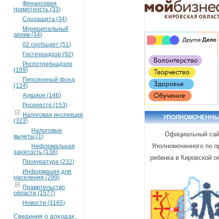
Финансовая
грамотность (33)
Соцзащита (34)
Муниципальный
архив (34)
02 сообщает (51)
Гостехнадзор (92)
Роспотребнадзор
(109)
Пенсионный фонд
(124)
Аукцион (146)
Росреестр (153)
Налоговая инспекция
УПОЛНОМОЧЕНН
(323)
Налоговые
Официальный са
вычеты (1)
Уполномоченного по 
Неформальная
занятость (138)
ребенка в Кировской о
Прокуратура (232)
Информация для
населения (299)
Правительство
области (1577)
Новости (3165)
Сведения о доходах,