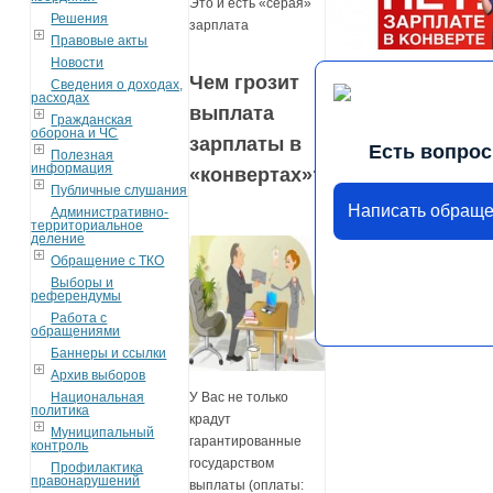
Это и есть «серая»
Решения
зарплата
Правовые акты
Новости
Чем грозит
Сведения о доходах,
расходах
выплата
Гражданская
оборона и ЧС
зарплаты в
Есть вопрос
Полезная
информация
«конвертах»?
Публичные слушания
Написать обращ
Административно-
территориальное
деление
Обращение с ТКО
Выборы и
референдумы
Работа с
обращениями
Баннеры и ссылки
Архив выборов
У Вас не только
Национальная
политика
крадут
Муниципальный
гарантированные
контроль
государством
Профилактика
правонарушений
выплаты (оплаты: