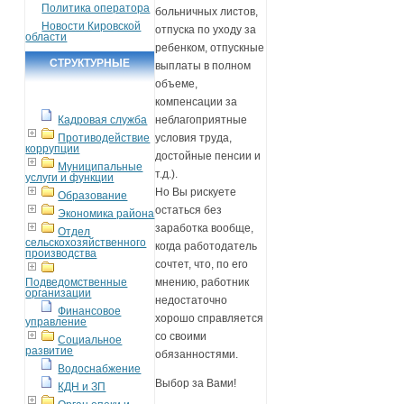
Политика оператора
больничных листов,
Новости Кировской
отпуска по уходу за
области
ребенком, отпускные
СТРУКТУРНЫЕ
выплаты в полном
объеме,
ПОДРАЗДЕЛЕНИЯ
компенсации за
неблагоприятные
Кадровая служба
условия труда,
Противодействие
коррупции
достойные пенсии и
Муниципальные
т.д.).
услуги и функции
Но Вы рискуете
Образование
остаться без
Экономика района
заработка вообще,
Отдел
сельскохозяйственного
когда работодатель
производства
сочтет, что, по его
мнению, работник
Подведомственные
организации
недостаточно
Финансовое
хорошо справляется
управление
со своими
Социальное
развитие
обязанностями.
Водоснабжение
Выбор за Вами!
КДН и ЗП