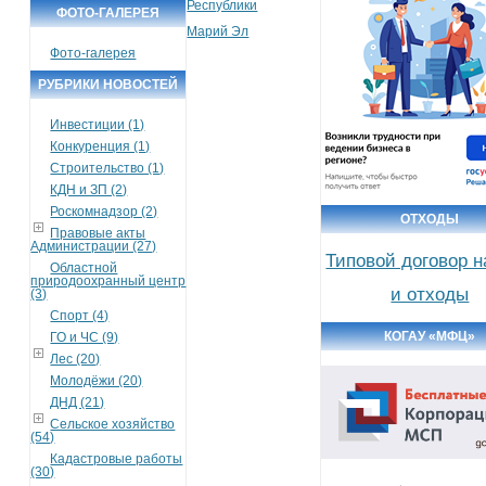
Республики
ФОТО-ГАЛЕРЕЯ
Марий Эл
Фото-галерея
РУБРИКИ НОВОСТЕЙ
Инвестиции (1)
Конкуренция (1)
Строительство (1)
КДН и ЗП (2)
Роскомнадзор (2)
ОТХОДЫ
Правовые акты
Администрации (27)
Типовой договор 
Областной
природоохранный центр
и отходы
(3)
Спорт (4)
КОГАУ «МФЦ»
ГО и ЧС (9)
Лес (20)
Молодёжи (20)
ДНД (21)
Сельское хозяйство
(54)
Кадастровые работы
(30)