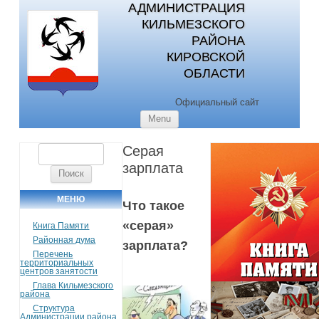
АДМИНИСТРАЦИЯ
КИЛЬМЕЗСКОГО
РАЙОНА
КИРОВСКОЙ
ОБЛАСТИ
Официальный сайт
Skip to content
Menu
Серая
Найти:
зарплата
МЕНЮ
Что такое
«серая»
Книга Памяти
Районная дума
зарплата?
Перечень
территориальных
центров занятости
Глава Кильмезского
района
Структура
Администрации района