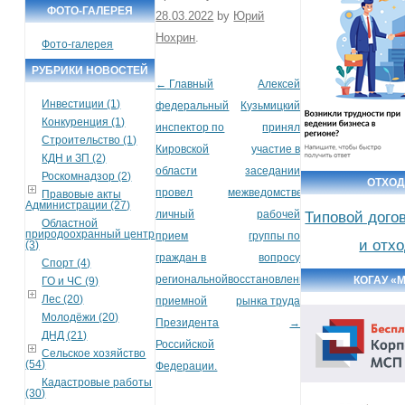
ФОТО-ГАЛЕРЕЯ
28.03.2022
by
Юрий
Нохрин
.
Фото-галерея
РУБРИКИ НОВОСТЕЙ
←
Главный
Алексей
Post navigation
Инвестиции (1)
федеральный
Кузьмицкий
Конкуренция (1)
инспектор по
принял
Строительство (1)
Кировской
участие в
КДН и ЗП (2)
области
заседании
Роскомнадзор (2)
ОТХО
провел
межведомственной
Правовые акты
Администрации (27)
личный
рабочей
Типовой дого
Областной
природоохранный центр
прием
группы по
и отх
(3)
граждан в
вопросу
Спорт (4)
региональной
восстановления
КОГАУ «
ГО и ЧС (9)
Лес (20)
приемной
рынка труда
Молодёжи (20)
Президента
→
ДНД (21)
Российской
Сельское хозяйство
(54)
Федерации.
Кадастровые работы
(30)