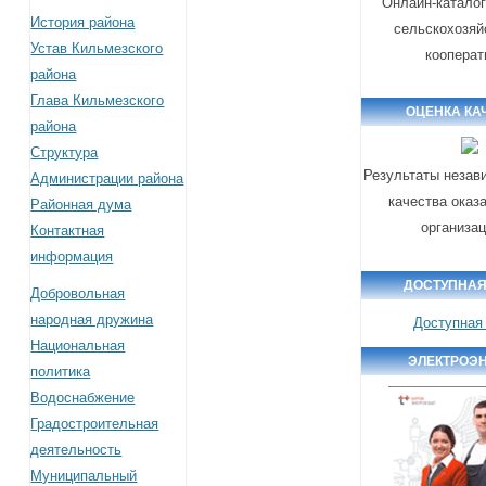
Онлайн-каталог
История района
сельскохозяй
Устав Кильмезского
кооперат
района
Глава Кильмезского
ОЦЕНКА КА
района
Структура
Результаты незав
Администрации района
качества оказ
Районная дума
организа
Контактная
информация
ДОСТУПНАЯ
Добровольная
народная дружина
Доступная
Национальная
ЭЛЕКТРОЭ
политика
Водоснабжение
Градостроительная
деятельность
Муниципальный