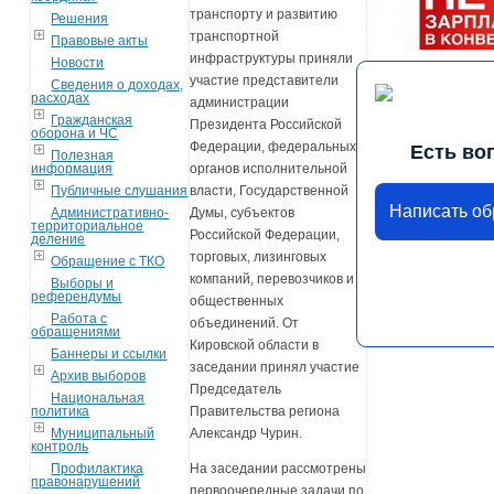
транспорту и развитию
Решения
транспортной
Правовые акты
инфраструктуры приняли
Новости
участие представители
Сведения о доходах,
расходах
администрации
Гражданская
Президента Российской
оборона и ЧС
Федерации, федеральных
Есть во
Полезная
информация
органов исполнительной
Публичные слушания
власти, Государственной
Написать о
Административно-
Думы, субъектов
территориальное
Российской Федерации,
деление
торговых, лизинговых
Обращение с ТКО
компаний, перевозчиков и
Выборы и
референдумы
общественных
Работа с
объединений. От
обращениями
Кировской области в
Баннеры и ссылки
заседании принял участие
Архив выборов
Председатель
Национальная
политика
Правительства региона
Муниципальный
Александр Чурин.
контроль
Профилактика
На заседании рассмотрены
правонарушений
первоочередные задачи по