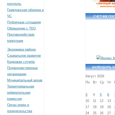
контроль
Гражданская оборона и
ЧС
СЧЕТЧИК ПО
Публичные слушания
Обращение с ТКО
Противодействие
коррупции
Экономика района
Социальное развитие
Кадровая служба
КАЛЕНДАРЬ 
Подведомственные
организации
Август 2026
Муниципальный архив
Пн
Вт
Ср
Чт
Территориальная
избирательная
3
4
5
6
комиссия
10
11
12
13
Орган опеки и
17
18
19
20
попечительства
24
25
26
27