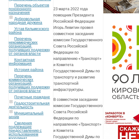
Перечень объектов
похоронного
23 марта 2022 года
назначения
помощник Президента
Добровольная
Российской Федерации
народная дружина
Игорь Левитин провел
Устав Кильмезского
района
совместное заседание
Перечень
комиссии Государственного
некоммерческих
организаций,
Совета Российской
получивших поддержку
Федерации по
от органов власти
направлению «Транспорт»
Контактная
информация
и Комитета
История района
Государственной Думы по
Перечень
транспорту и развитию
коммерческих
организаций,
транспортной
получивших поддержку
инфраструктуры.
от органов власти
Почетные граждане
В совместном заседании
Градостроительная
комиссии Государственного
деятельность
Совета Российской
Муниципальный
архив
Федерации по
Сведения
направлению «Транспорт»
подлежащие
предоставлению с
и Комитета
использованием
Государственной Думы по
координат