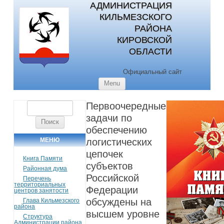
АДМИНИСТРАЦИЯ
КИЛЬМЕЗСКОГО
РАЙОНА
КИРОВСКОЙ
ОБЛАСТИ
Официальный сайт
Skip to content
Menu
Первоочередные
Найти:
задачи по
обеспечению
МЕНЮ
логистических
цепочек
Книга Памяти
субъектов
Районная дума
Российской
Перечень
территориальных
Федерации
центров занятости
обсуждены на
Глава Кильмезского
района
высшем уровне
Структура
Администрации района