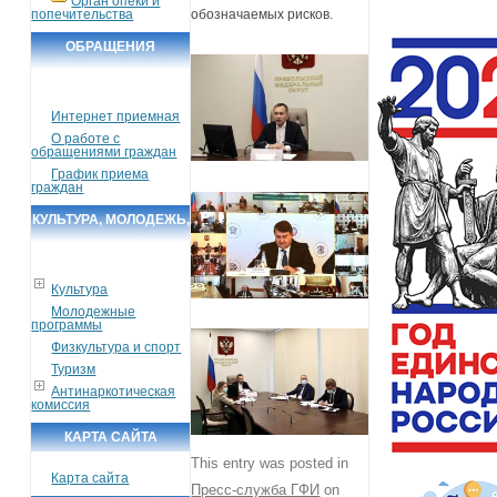
Орган опеки и
попечительства
обозначаемых рисков.
ОБРАЩЕНИЯ
ГРАЖДАН
Интернет приемная
О работе с
обращениями граждан
График приема
граждан
КУЛЬТУРА, МОЛОДЕЖЬ,
СПОРТ, ТУРИЗМ
Культура
Молодежные
программы
Физкультура и спорт
Туризм
Антинаркотическая
комиссия
КАРТА САЙТА
This entry was posted in
Карта сайта
Пресс-служба ГФИ
on