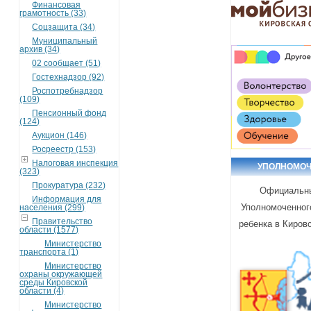
Финансовая
грамотность (33)
Соцзащита (34)
Муниципальный
архив (34)
02 сообщает (51)
Гостехнадзор (92)
Роспотребнадзор
(109)
Пенсионный фонд
(124)
Аукцион (146)
Росреестр (153)
Налоговая инспекция
УПОЛНОМО
(323)
Прокуратура (232)
Официальн
Информация для
Уполномоченног
населения (299)
Правительство
ребенка в Киров
области (1577)
Министерство
транспорта (1)
Министерство
охраны окружающей
среды Кировской
области (4)
Министерство