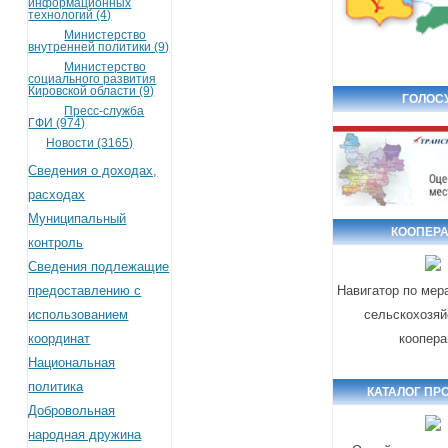
информационных
технологий (4)
Министерство
внутренней политики (9)
Министерство
социального развития
Кировской области (9)
ГОЛОС
Пресс-служба
ГФИ (974)
Новости (3165)
Сведения о доходах,
расходах
Муниципальный
КООПЕР
контроль
Сведения подлежащие
предоставлению с
Навигатор по мер
использованием
сельскохозяй
координат
коопера
Национальная
политика
КАТАЛОГ ПР
Добровольная
народная дружина