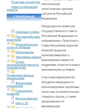
Политика оператора
обеспечению
Новости Кировской
логистических цепочек
области
субъектов Российской
СТРУКТУРНЫЕ
Федерации.
ПОДРАЗДЕЛЕНИЯ
Председатель комиссии
Государственного Совета
Кадровая служба
Российской Федерации по
Противодействие
коррупции
направлению «Транспорт»,
Муниципальные
Глава Республики Бурятия
услуги и функции
Алексей Цыденов
Образование
проинформировал о
Экономика района
принимаемых мерах по
Отдел
сельскохозяйственного
поддержке отрасли в новых
производства
экономических условиях.
Подведомственные
Участники мероприятия
организации
обсудили имеющиеся и
Финансовое
управление
прогнозируемые проблемы
Социальное
логистики потребительских
развитие
товаров и грузов, а также
Водоснабжение
предложения по
КДН и ЗП
минимизации