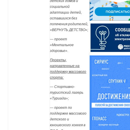
детских домов и
социальной
адаптации детей,
оставшихся без
попечения родителей,
«ВЕРНУТЬ ДЕТСТВО»;
— проект
«Ментальное
здоровье».
Проекты,
направленные на
поддержку массового
спорта:
— Спортивно-
туристский лагерь
«Туриада»;
— проект по
поддержке массового
детского и
юношеского хоккея в