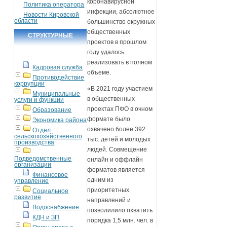
коронавирусной
Политика оператора
инфекции, абсолютное
Новости Кировской
области
большинство окружных
общественных
СТРУКТУРНЫЕ
проектов в прошлом
ПОДРАЗДЕЛЕНИЯ
году удалось
реализовать в полном
Кадровая служба
объеме.
Противодействие
коррупции
«В 2021 году участием
Муниципальные
в общественных
услуги и функции
проектах ПФО в очном
Образование
формате было
Экономика района
охвачено более 392
Отдел
сельскохозяйственного
тыс. детей и молодых
производства
людей. Совмещение
Подведомственные
онлайн и оффлайн
организации
форматов является
Финансовое
одним из
управление
приоритетных
Социальное
развитие
направлений и
Водоснабжение
позволилило охватить
КДН и ЗП
порядка 1,5 млн. чел. в