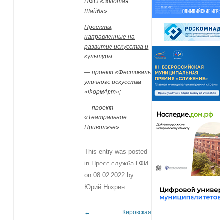
ПФО «Золотая
Шайба».
Проекты,
направленные на
развитие искусства и
культуры:
— проект «Фестиваль
уличного искусства
«ФормАрт»;
— проект
«Театральное
Приволжье».
This entry was posted
in
Пресс-служба ГФИ
on
08.02.2022
by
Юрий Нохрин
.
←
Кировская
Post navigation