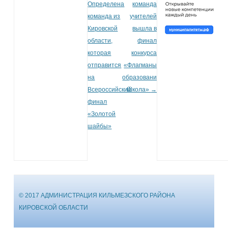
Определена
команда
команда из
учителей
Кировской
вышла в
области,
финал
которая
конкурса
отправится
«Флагманы
на
образования.
Всероссийский
Школа»
→
финал
«Золотой
шайбы»
© 2017 АДМИНИСТРАЦИЯ КИЛЬМЕЗСКОГО РАЙОНА
КИРОВСКОЙ ОБЛАСТИ