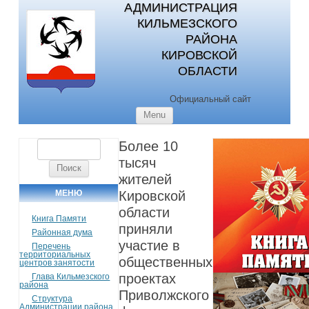
АДМИНИСТРАЦИЯ
КИЛЬМЕЗСКОГО
РАЙОНА
КИРОВСКОЙ
ОБЛАСТИ
Официальный сайт
Skip to content
Menu
Более 10
Найти:
тысяч
жителей
МЕНЮ
Кировской
области
Книга Памяти
приняли
Районная дума
участие в
Перечень
территориальных
общественных
центров занятости
проектах
Глава Кильмезского
района
Приволжского
Структура
Администрации района