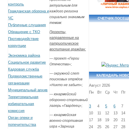
контроль
актуальным для
Гражданская оборона и
каждого региона
социально значимым
ЧС
СЧЕТЧИК ПОСЕЩ
темам:
Публичные слушания
Обращение с ТКО
Проекты,
направленные на
Противодействие
патриотическое
коррупции
воспитание граждан:
Экономика района
— проект «Герои
Социальное развитие
Отечества»;
Кадровая служба
— окружной слет
КАЛЕНДАРЬ НОВ
Подведомственные
поисковых отрядов
организации
«Никто не забыт»;
Август 2026
Муниципальный архив
Пн
Вт
Ср
Чт
Пт
— юнармейский
Территориальная
оборонно-спортивный
избирательная
лагерь «Гвардеец»;
3
4
5
6
7
комиссия
10
11
12
13
14
— юнармейская
Орган опеки и
17
18
19
20
21
военно-спортивная
попечительства
игра «Зарница
24
25
26
27
28