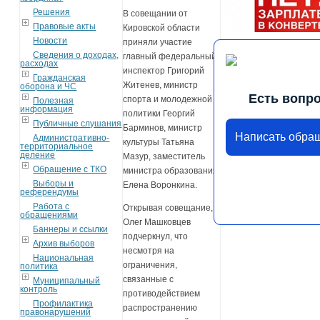
Решения
В совещании от
Правовые акты
Кировской области
Новости
приняли участие
Сведения о доходах,
главный федеральный
расходах
инспектор Григорий
Гражданская
Житенев, министр
оборона и ЧС
Есть вопр
спорта и молодежной
Полезная
информация
политики Георгий
Публичные слушания
Барминов, министр
Написать обра
Административно-
культуры Татьяна
территориальное
деление
Мазур, заместитель
Обращение с ТКО
министра образования
Выборы и
Елена Воронкина.
референдумы
Работа с
Открывая совещание,
обращениями
Олег Машковцев
Баннеры и ссылки
подчеркнул, что
Архив выборов
несмотря на
Национальная
ограничения,
политика
связанные с
Муниципальный
контроль
противодействием
Профилактика
распространению
правонарушений