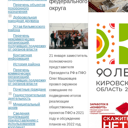
федерального
Перечень объектов
округа
похоронного
назначения
Добровольная
народная дружина
Устав Кильмезского
района
Перечень
некоммерческих
организаций,
получивших поддержку
от органов власти
Контактная
21 января заместитель
информация
полномочного
История района
представителя
Перечень
Президента РФ в ПФО
коммерческих
организаций,
Олег Машковцев
получивших поддержку
от органов власти
провел окружное
Почетные граждане
совещание по
Градостроительная
подведению итогов
деятельность
реализации
Муниципальный
общественных
архив
проектов ПФО в 2021
Сведения
подлежащие
году и обсуждению
предоставлению с
использованием
планов на 2022 год.
координат