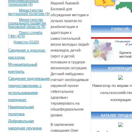
информационных
Марией Львовой-
технологий (4)
Беловой для
Министерство
внутренней политики (9)
обсуждения методик и
Министерство
лучших практик по
социального развития
Кировской области (9)
реабилитации и
ГОЛОСУЙ!
Пресс-служба
адаптации к
ГФИ (974)
самостоятельной
Новости (3165)
жизни молодых людей-
Сведения о доходах,
инвалидов, детей-
сирот и детей,
расходах
попавших в трудную
Муниципальный
жизненную ситуацию.
КООПЕРАЦИ
контроль
Детский омбудсмен
Сведения подлежащие
считает необходимым
предоставлению с
Навигатор по мерам 
окружной проект
«Ментальное
использованием
сельскохозяйств
здоровье»
координат
кооперации
тиражировать на
Национальная
общефедеральном
политика
уровне.
КАТАЛОГ ПРОДУ
Добровольная
В заключение
народная дружина
совещания Олег