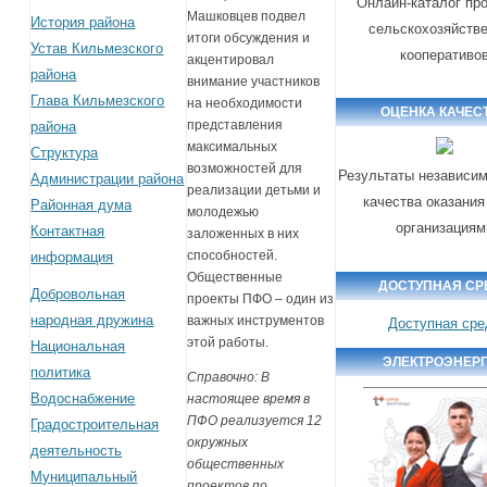
Онлайн-каталог пр
Машковцев подвел
История района
сельскохозяйств
итоги обсуждения и
Устав Кильмезского
кооперативо
акцентировал
района
внимание участников
Глава Кильмезского
на необходимости
ОЦЕНКА КАЧЕС
представления
района
максимальных
Структура
возможностей для
Результаты независим
Администрации района
реализации детьми и
качества оказания
Районная дума
молодежью
организациям
Контактная
заложенных в них
способностей.
информация
Общественные
ДОСТУПНАЯ СР
Добровольная
проекты ПФО – один из
народная дружина
важных инструментов
Доступная сре
этой работы.
Национальная
ЭЛЕКТРОЭНЕР
политика
Справочно: В
Водоснабжение
настоящее время в
ПФО реализуется 12
Градостроительная
окружных
деятельность
общественных
Муниципальный
проектов по