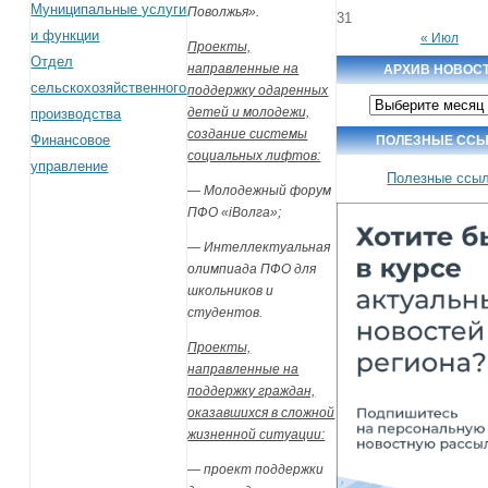
Муниципальные услуги
Поволжья».
31
и функции
« Июл
Проекты,
Отдел
направленные на
АРХИВ НОВОС
сельскохозяйственного
поддержку одаренных
Архив
детей и молодежи,
производства
новостей
создание системы
Финансовое
ПОЛЕЗНЫЕ ССЫ
социальных лифтов:
управление
Полезные ссы
— Молодежный форум
ПФО «iВолга»;
— Интеллектуальная
олимпиада ПФО для
школьников и
студентов.
Проекты,
направленные на
поддержку граждан,
оказавшихся в сложной
жизненной ситуации:
— проект поддержки