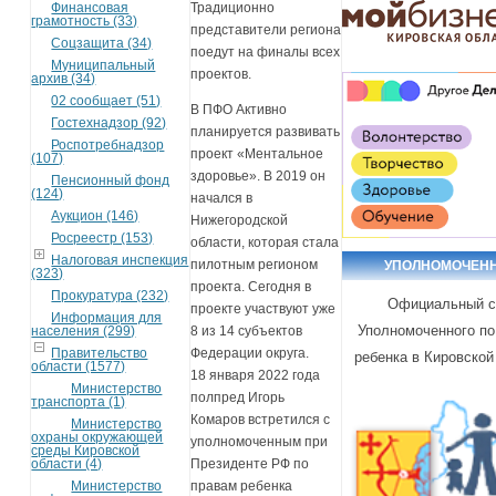
Финансовая
Традиционно
грамотность (33)
представители региона
Соцзащита (34)
поедут на финалы всех
Муниципальный
проектов.
архив (34)
02 сообщает (51)
В ПФО Активно
Гостехнадзор (92)
планируется развивать
Роспотребнадзор
проект «Ментальное
(107)
здоровье». В 2019 он
Пенсионный фонд
(124)
начался в
Аукцион (146)
Нижегородской
Росреестр (153)
области, которая стала
Налоговая инспекция
пилотным регионом
УПОЛНОМОЧЕН
(323)
проекта. Сегодня в
Прокуратура (232)
Официальный с
проекте участвуют уже
Информация для
Уполномоченного по
населения (299)
8 из 14 субъектов
Правительство
Федерации округа.
ребенка в Кировской
области (1577)
18 января 2022 года
Министерство
полпред Игорь
транспорта (1)
Комаров встретился с
Министерство
охраны окружающей
уполномоченным при
среды Кировской
области (4)
Президенте РФ по
Министерство
правам ребенка