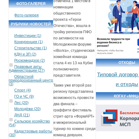
отмечена 1 местом в
ФОТО-ГАЛЕРЕЯ
номинации
общественного
Фото-галерея
проекта «Герои
РУБРИКИ НОВОСТЕЙ
Отечества», вошла в
тройку регионов ПФО
Инвестиции (1)
по активности на
Конкуренция (1)
Молодежном форуме
Строительство (1)
«iВолга», студенческая
КДН и ЗП (2)
хоккейная команда
Роскомнадзор (2)
ОТХОДЫ
стала 4 из 13 на Кубке
Правовые акты
полномочного
Администрации (27)
Типовой договор
представителя.
Областной
природоохранный центр
и отходы
(3)
Также уже второй раз
Спорт (4)
региону представлена
КОГАУ «МФЦ
ГО и ЧС (9)
возможность провести
Лес (20)
два финала –
Молодёжи (20)
граффити фестиваль
ДНД (21)
стрит-арта «ФормАРТ»
Сельское хозяйство
и межрегиональнй
(54)
турнир по хоккею среди
Кадастровые работы
(30)
команд девушек.