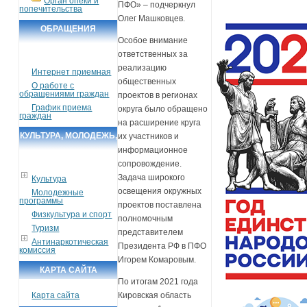
Орган опеки и
ПФО» – подчеркнул
попечительства
Олег Машковцев.
ОБРАЩЕНИЯ
Особое внимание
ГРАЖДАН
ответственных за
реализацию
Интернет приемная
общественных
О работе с
обращениями граждан
проектов в регионах
График приема
округа было обращено
граждан
на расширение круга
КУЛЬТУРА, МОЛОДЕЖЬ,
их участников и
информационное
СПОРТ, ТУРИЗМ
сопровождение.
Задача широкого
Культура
освещения окружных
Молодежные
программы
проектов поставлена
Физкультура и спорт
полномочным
Туризм
представителем
Антинаркотическая
Президента РФ в ПФО
комиссия
Игорем Комаровым.
КАРТА САЙТА
По итогам 2021 года
Карта сайта
Кировская область