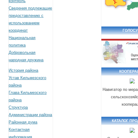
контроль
Сведения подлежащие
предоставлению с
использованием
координат
ГОЛОСУ
Национальная
политика
Добровольная
народная дружина
История района
КООПЕРА
Устав Кильмезского
района
Навигатор по мер
Глава Кильмезского
сельскохозяй
района
коопера
Структура
Администрации района
КАТАЛОГ ПР
Районная дума
Контактная
информация