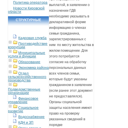
Политика оператора
выплатой, в заявлении о
Новости Кировской
назначении ГДВ
области
необходимо указывать в
СТРУКТУРНЫЕ
декларативной форме
ПОДРАЗДЕЛЕНИЯ
информацию о членах
семьи гражданина,
Кадровая служба
зарегистрированных с
Противодействие
ним по месту жительства в
коррупции
жилом помещении. Для
Муниципальные
услуги и функции
этого потребуется
Образование
согласие на обработку
Экономика района
персональных данных
Отдел
всех членов семьи,
сельскохозяйственного
которые будут указаны
производства
гражданином в заявлении
Подведомственные
(если ранее этот документ
организации
не предоставлялся).
Финансовое
управление
Органы социальной
Социальное
защиты населения имеют
развитие
право на проверку
Водоснабжение
указанных сведений в
КДН и ЗП
порядке