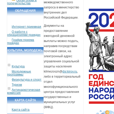
Орган опеки и
межведомственного
попечительства
запроса в министерство
ОБРАЩЕНИЯ
внутренних дел
ГРАЖДАН
Российской Федерации.
Документы на
Интернет приемная
предоставление
О работе с
обращениями граждан
ежегодной денежной
График приема
выплаты можно подать,
граждан
направив посредствам
КУЛЬТУРА, МОЛОДЕЖЬ,
почтовой связи, на
электронный адрес
СПОРТ, ТУРИЗМ
управления социальной
Культура
защиты населения
Молодежные
kilmezoszn@
dsr.kirov.ru
,
программы
либо в территориальный
Физкультура и спорт
отдел
Туризм
многофункционального
Антинаркотическая
центра предоставления
комиссия
государственных и
КАРТА САЙТА
муниципальных услуг
(МФЦ).
Карта сайта