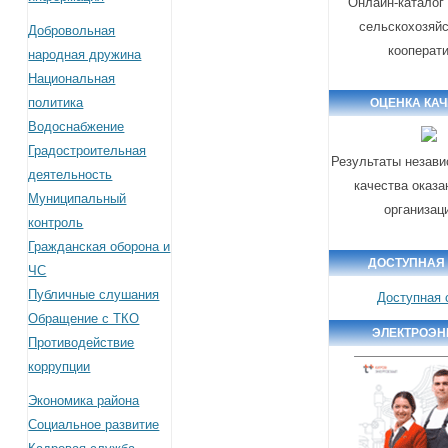
Онлайн-каталог
сельскохозяй
Добровольная
кооперат
народная дружина
Национальная
политика
ОЦЕНКА КА
Водоснабжение
Градостроительная
Результаты незави
деятельность
качества оказа
Муниципальный
организац
контроль
Гражданская оборона и
ДОСТУПНАЯ
ЧС
Публичные слушания
Доступная 
Обращение с ТКО
ЭЛЕКТРОЭН
Противодействие
коррупции
Экономика района
Социальное развитие