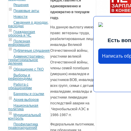
предоставляется
Решения
единовременно и
Правовые акты
однократно в текущем
Новости
году.
Сведения о доходах,
расходах
На данную выплату имеют
Гражданская
право: ветераны труда,
оборона и ЧС
реабилитированные лица,
Есть во
Полезная
информация
инвалиды Великой
Публичные слушания
Отечественной войны,
Написать об
Административно-
участники великой
территориальное
Отечественной войны,
деление
члены семей погибших
Обращение с ТКО
(умерших) инвалидов и
Выборы и
референдумы
участников ВОВ, инвалиды
Работа с
всех групп, семьи с детьми-
обращениями
инвалидами, инвалиды и
Баннеры и ссылки
участники ликвидации
Архив выборов
последствий аварии на
Национальная
политика
Чернобыльской АЭС в
Муниципальный
1986-1987 гг.
контроль
Профилактика
Федеральным льготникам,
правонарушений
при обращении за