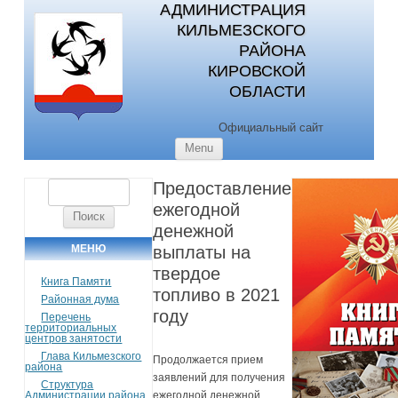
АДМИНИСТРАЦИЯ
КИЛЬМЕЗСКОГО
РАЙОНА
КИРОВСКОЙ
ОБЛАСТИ
Официальный сайт
Skip to content
Menu
Предоставление
Найти:
ежегодной
денежной
МЕНЮ
выплаты на
твердое
Книга Памяти
топливо в 2021
Районная дума
году
Перечень
территориальных
центров занятости
Глава Кильмезского
Продолжается прием
района
заявлений для получения
Структура
Администрации района
ежегодной денежной