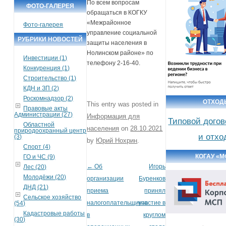
По всем вопросам
ФОТО-ГАЛЕРЕЯ
обращаться в КОГКУ
«Межрайонное
Фото-галерея
управление социальной
РУБРИКИ НОВОСТЕЙ
защиты населения в
Нолинском районе» по
Инвестиции (1)
телефону 2-16-40.
Конкуренция (1)
Строительство (1)
КДН и ЗП (2)
Роскомнадзор (2)
ОТХОД
This entry was posted in
Правовые акты
Администрации (27)
Информация для
Типовой догов
Областной
населения
on
28.10.2021
природоохранный центр
и отхо
(3)
by
Юрий Нохрин
.
Спорт (4)
КОГАУ «
ГО и ЧС (9)
←
Об
Игорь
Лес (20)
Post navigation
Молодёжи (20)
организации
Буренков
ДНД (21)
приема
принял
Сельское хозяйство
налогоплательщиков
участие в
(54)
Кадастровые работы
в
круглом
(30)