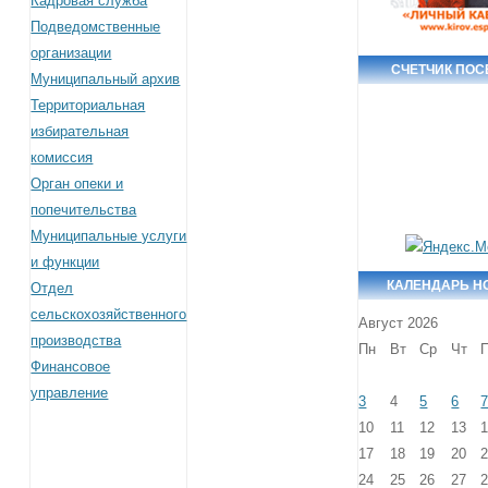
Кадровая служба
Подведомственные
организации
СЧЕТЧИК ПО
Муниципальный архив
Территориальная
избирательная
комиссия
Орган опеки и
попечительства
Муниципальные услуги
и функции
КАЛЕНДАРЬ Н
Отдел
сельскохозяйственного
Август 2026
производства
Пн
Вт
Ср
Чт
Финансовое
управление
3
4
5
6
10
11
12
13
17
18
19
20
24
25
26
27