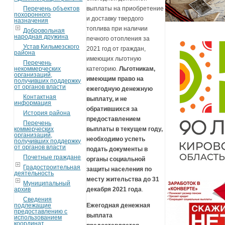
Перечень объектов
выплаты на приобретение
похоронного
и доставку твердого
назначения
топлива при наличии
Добровольная
народная дружина
печного отопления за
Устав Кильмезского
2021 год от граждан,
района
имеющих льготную
Перечень
некоммерческих
категорию.
Льготникам,
организаций,
имеющим право на
получивших поддержку
от органов власти
ежегодную денежную
Контактная
выплату, и не
информация
обратившихся за
История района
предоставлением
Перечень
коммерческих
выплаты в текущем году,
организаций,
необходимо успеть
получивших поддержку
от органов власти
подать документы в
Почетные граждане
органы социальной
Градостроительная
защиты населения по
деятельность
месту жительства до 31
Муниципальный
архив
декабря 2021 года
.
Сведения
подлежащие
Ежегодная денежная
предоставлению с
выплата
использованием
координат