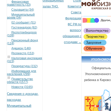
операционных
столе
Финансовая
грамотность (33)
залах ТНО.
Комитета
Соцзащита (34)
Совета
Муниципальный
архив (34)
Федерации
02 сообщает (51)
ФС РФ по
Гостехнадзор (92)
вопросу
Роспотребнадзор
(109)
обращения с
Пенсионный фонд
отходами
→
(124)
Аукцион (146)
Росреестр (153)
Налоговая инспекция
УПОЛНОМОЧ
(323)
Прокуратура (232)
Официальны
Информация для
Уполномоченного
населения (299)
Правительство
ребенка в Кировс
области (1577)
Новости (3165)
Сведения о доходах,
расходах
Муниципальный