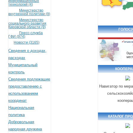
информационных
технологий (4)
Министерство
внутренней политики (9)
Министерство
социального развития
Кировской области (9)
ГОЛОСУ
Пресс-служба
ГФИ (974)
Новости (3165)
Сведения о доходах,
расходах
Муниципальный
КООПЕРА
контроль
Сведения подлежащие
предоставлению с
Навигатор по мер
использованием
сельскохозяй
координат
коопера
Национальная
политика
КАТАЛОГ ПР
Добровольная
народная дружина