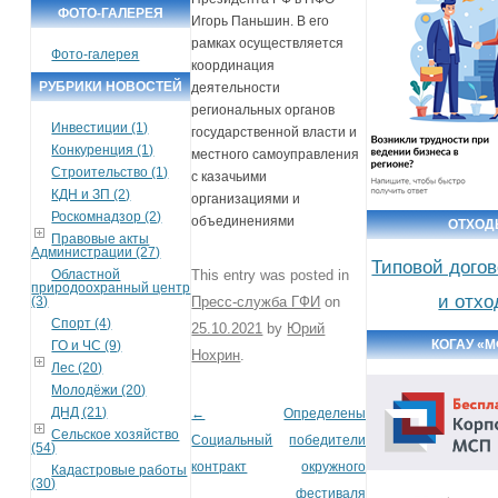
ФОТО-ГАЛЕРЕЯ
Игорь Паньшин. В его
рамках осуществляется
Фото-галерея
координация
РУБРИКИ НОВОСТЕЙ
деятельности
региональных органов
Инвестиции (1)
государственной власти и
Конкуренция (1)
местного самоуправления
Строительство (1)
с казачьими
КДН и ЗП (2)
организациями и
Роскомнадзор (2)
объединениями
ОТХО
Правовые акты
Администрации (27)
Типовой догов
Областной
This entry was posted in
природоохранный центр
и отх
(3)
Пресс-служба ГФИ
on
Спорт (4)
25.10.2021
by
Юрий
КОГАУ «
ГО и ЧС (9)
Нохрин
.
Лес (20)
Молодёжи (20)
ДНД (21)
←
Определены
Post navigation
Сельское хозяйство
Социальный
победители
(54)
контракт
окружного
Кадастровые работы
(30)
фестиваля