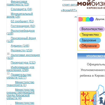
Финансовая
грамотность (33)
стрит-арта
Соцзащита (34)
«ФормART»
Муниципальный
→
архив (34)
02 сообщает (51)
Гостехнадзор (92)
Роспотребнадзор
(109)
Пенсионный фонд
(124)
Аукцион (146)
Росреестр (153)
Налоговая инспекция
УПОЛНОМО
(323)
Прокуратура (232)
Официальны
Информация для
Уполномоченного
населения (299)
Правительство
ребенка в Кировс
области (1577)
Министерство
транспорта (1)
Министерство
охраны окружающей
среды Кировской
области (4)
Министерство