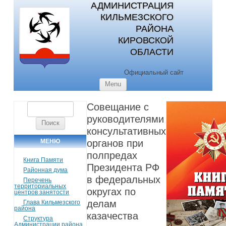
АДМИНИСТРАЦИЯ
КИЛЬМЕЗСКОГО
РАЙОНА
КИРОВСКОЙ
ОБЛАСТИ
Официальный сайт
Skip to content
Menu
Совещание с
Найти:
руководителями
консультативных
МЕНЮ
органов при
полпредах
Книга Памяти
Президента РФ
Районная дума
в федеральных
Перечень
территориальных
округах по
центров занятости
делам
Глава Кильмезского
района
казачества
Структура
Администрации района