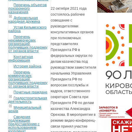
Перечень объектов
похоронного
22 октября 2021 года
назначения
состоялось рабочее
Добровольная
совещание с
народная дружина
руководителями
Устав Кильмезского
района
консультативных органов
Перечень
при полномочных
некоммерческих
организаций,
представителях
получивших поддержку
Президента РФ в
от органов власти
федеральных округах по
Контактная
информация
делам казачества под
История района
руководством заместителя
Перечень
начальника Управления
коммерческих
организаций,
Президента РФ по
получивших поддержку
вопросам госслужбы и
от органов власти
кадров, ответственного
Почетные граждане
секретаря Совета при
Градостроительная
деятельность
Президенте РФ по делам
Муниципальный
казачества Александра
архив
Орехова. В мероприятии в
Сведения
подлежащие
режиме видео-конференц-
предоставлению с
связи принял участие
использованием
координат