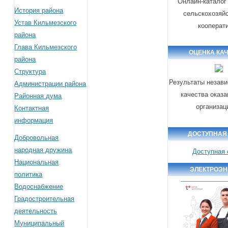
Онлайн-каталог
История района
сельскохозяй
Устав Кильмезского
кооперат
района
Глава Кильмезского
ОЦЕНКА КА
района
Структура
Результаты незави
Администрации района
качества оказа
Районная дума
организац
Контактная
информация
ДОСТУПНАЯ
Добровольная
народная дружина
Доступная 
Национальная
ЭЛЕКТРОЭН
политика
Водоснабжение
Градостроительная
деятельность
Муниципальный