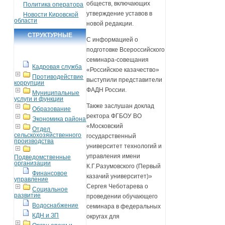
обществ, включающих
Политика оператора
утверждение уставов в
Новости Кировской
области
новой редакции.
СТРУКТУРНЫЕ
С информацией о
ПОДРАЗДЕЛЕНИЯ
подготовке Всероссийского
семинара-совещания
Кадровая служба
«Российское казачество»
Противодействие
выступили представители
коррупции
ФАДН России.
Муниципальные
услуги и функции
Также заслушан доклад
Образование
ректора ФГБОУ ВО
Экономика района
«Московский
Отдел
сельскохозяйственного
государственный
производства
университет технологий и
управления имени
Подведомственные
организации
К.Г.Разумовского (Первый
Финансовое
казачий университет)»
управление
Сергея Чеботарева о
Социальное
развитие
проведении обучающего
Водоснабжение
семинара в федеральных
КДН и ЗП
округах для