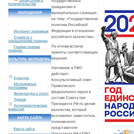
Орган опеки и
государственных
попечительства
гражданских и
ОБРАЩЕНИЯ
муниципальных служащих
на тему: «Государственная
ГРАЖДАН
политика Российской
Федерации в отношении
Интернет приемная
российского казачества».
О работе с
обращениями граждан
По итогам встречи
График приема
граждан
приняты соответствующие
решения.
КУЛЬТУРА, МОЛОДЕЖЬ,
СПОРТ, ТУРИЗМ
Напомним, в ПФО
действует
Культура
Консультативный совет
Молодежные
Приволжского
программы
федерального округа в
Физкультура и спорт
составе Совета при
Туризм
Президенте РФ по делам
Антинаркотическая
комиссия
казачества, который
возглавляет заместитель
КАРТА САЙТА
полномочного
представителя
Карта сайта
Президента РФ в ПФО