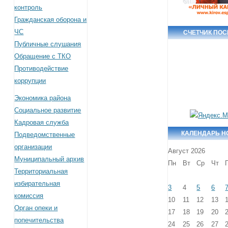
контроль
Гражданская оборона и
ЧС
СЧЕТЧИК ПО
Публичные слушания
Обращение с ТКО
Противодействие
коррупции
Экономика района
Социальное развитие
Кадровая служба
КАЛЕНДАРЬ Н
Подведомственные
организации
Август 2026
Муниципальный архив
Пн
Вт
Ср
Чт
Территориальная
избирательная
3
4
5
6
комиссия
10
11
12
13
Орган опеки и
17
18
19
20
попечительства
24
25
26
27