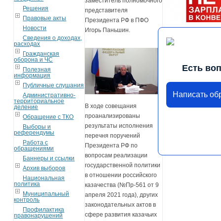
заместитель полномочного
Решения
представителя
Правовые акты
Президента РФ в ПФО
Новости
Игорь Паньшин.
Сведения о доходах,
расходах
Гражданская
оборона и ЧС
Есть во
Полезная
информация
Публичные слушания
Написать о
Административно-
территориальное
В ходе совещания
деление
проанализированы
Обращение с ТКО
результаты исполнения
Выборы и
референдумы
перечня поручений
Работа с
Президента РФ по
обращениями
вопросам реализации
Баннеры и ссылки
государственной политики
Архив выборов
в отношении российского
Национальная
политика
казачества (№Пр-561 от 9
Муниципальный
апреля 2021 года), других
контроль
законодательных актов в
Профилактика
сфере развития казачьих
правонарушений