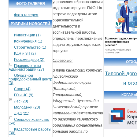
управления образованием и
ФОТО-ГАЛЕРЕЯ
кадетских корпусов ПФО. На
встрече подведены итоги
Фото-галерея
образовательной
РУБРИКИ НОВОСТЕЙ
деятельности и
воспитательной работы,
Инвестиции (1)
определены перспективные
Конкуренция (1)
задачи окружных кадетских
Строительство (1)
корпусов.
КДН и ЗП (2)
Роскомнадзор (2)
Справочно:
ОТХ
Правовые акты
Администрации (27)
В пяти кадетских корпусах
Типовой дог
Областной
Приволжского
природоохранный центр
и от
федерального округа
(3)
(Башкирский,
Спорт (4)
Татарстанский,
КОГАУ 
ГО и ЧС (9)
Удмуртский, Чувашский и
Лес (20)
Нижегородский) в рамках
Молодёжи (20)
направления деятельности
ДНД (21)
по развитию кадетского
Сельское хозяйство
(54)
образования осуществлена
Кадастровые работы
большая работа по
(30)