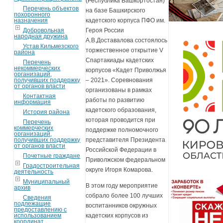
(Республика Башкортостан)
Перечень объектов
на базе Башкирского
похоронного
назначения
кадетского корпуса ПФО им.
Добровольная
Героя России
народная дружина
А.В.Доставалова состоялось
Устав Кильмезского
торжественное открытие V
района
Спартакиады кадетских
Перечень
некоммерческих
корпусов «Кадет Приволжья
организаций,
получивших поддержку
– 2021». Соревнования
от органов власти
организованы в рамках
Контактная
работы по развитию
информация
кадетского образования,
История района
которая проводится при
Перечень
коммерческих
поддержке полномочного
организаций,
получивших поддержку
представителя Президента
от органов власти
Российской Федерации в
Почетные граждане
Приволжском федеральном
Градостроительная
округе Игоря Комарова.
деятельность
Муниципальный
В этом году мероприятие
архив
собрало более 100 лучших
Сведения
подлежащие
воспитанников окружных
предоставлению с
использованием
кадетских корпусов из
координат