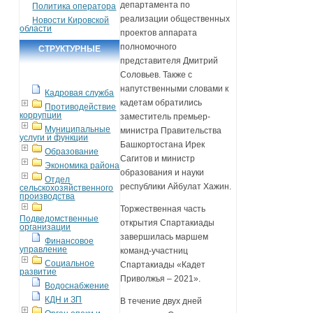
департамента по
Политика оператора
реализации общественных
Новости Кировской
области
проектов аппарата
полномочного
СТРУКТУРНЫЕ
представителя Дмитрий
ПОДРАЗДЕЛЕНИЯ
Соловьев. Также с
напутственными словами к
Кадровая служба
кадетам обратились
Противодействие
коррупции
заместитель премьер-
Муниципальные
министра Правительства
услуги и функции
Башкортостана Ирек
Образование
Сагитов и министр
Экономика района
образования и науки
Отдел
республики Айбулат Хажин.
сельскохозяйственного
производства
Торжественная часть
Подведомственные
открытия Спартакиады
организации
завершилась маршем
Финансовое
управление
команд-участниц
Социальное
Спартакиады «Кадет
развитие
Приволжья – 2021».
Водоснабжение
КДН и ЗП
В течение двух дней