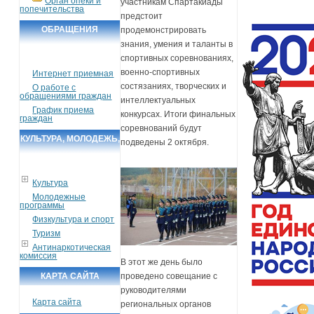
Орган опеки и
участникам Спартакиады
попечительства
предстоит
ОБРАЩЕНИЯ
продемонстрировать
знания, умения и таланты в
ГРАЖДАН
спортивных соревнованиях,
военно-спортивных
Интернет приемная
состязаниях, творческих и
О работе с
обращениями граждан
интеллектуальных
График приема
конкурсах. Итоги финальных
граждан
соревнований будут
КУЛЬТУРА, МОЛОДЕЖЬ,
подведены 2 октября.
СПОРТ, ТУРИЗМ
Культура
Молодежные
программы
Физкультура и спорт
Туризм
Антинаркотическая
комиссия
В этот же день было
проведено совещание с
КАРТА САЙТА
руководителями
Карта сайта
региональных органов