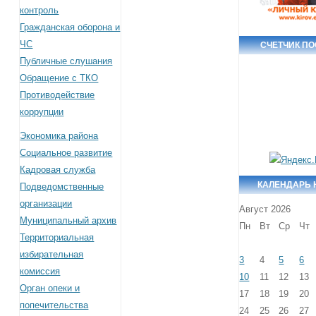
контроль
Гражданская оборона и
ЧС
СЧЕТЧИК П
Публичные слушания
Обращение с ТКО
Противодействие
коррупции
Экономика района
Социальное развитие
Кадровая служба
КАЛЕНДАРЬ 
Подведомственные
организации
Август 2026
Муниципальный архив
Пн
Вт
Ср
Чт
Территориальная
избирательная
3
4
5
6
комиссия
10
11
12
13
Орган опеки и
17
18
19
20
попечительства
24
25
26
27