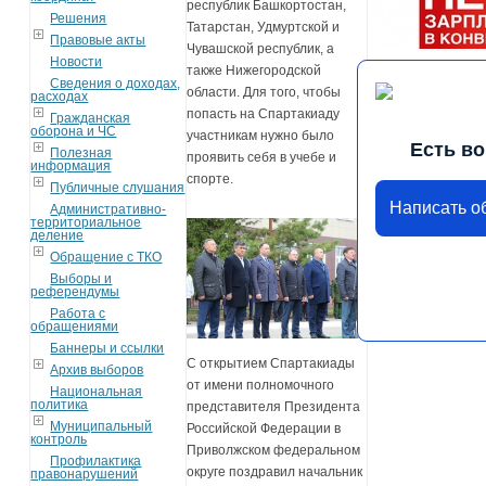
республик Башкортостан,
Решения
Татарстан, Удмуртской и
Правовые акты
Чувашской республик, а
Новости
также Нижегородской
Сведения о доходах,
области. Для того, чтобы
расходах
попасть на Спартакиаду
Гражданская
оборона и ЧС
участникам нужно было
Есть в
Полезная
проявить себя в учебе и
информация
спорте.
Публичные слушания
Написать 
Административно-
территориальное
деление
Обращение с ТКО
Выборы и
референдумы
Работа с
обращениями
Баннеры и ссылки
С открытием Спартакиады
Архив выборов
от имени полномочного
Национальная
политика
представителя Президента
Муниципальный
Российской Федерации в
контроль
Приволжском федеральном
Профилактика
округе поздравил начальник
правонарушений