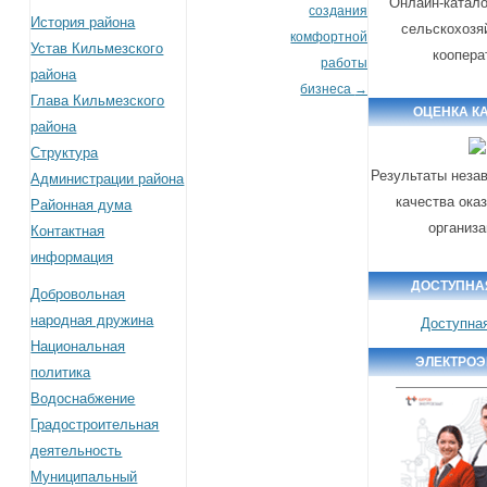
Онлайн-катало
создания
История района
сельскохозя
комфортной
Устав Кильмезского
коопера
работы
района
бизнеса
→
Глава Кильмезского
ОЦЕНКА К
района
Структура
Результаты неза
Администрации района
качества ока
Районная дума
организ
Контактная
информация
ДОСТУПНА
Добровольная
народная дружина
Доступна
Национальная
ЭЛЕКТРОЭ
политика
Водоснабжение
Градостроительная
деятельность
Муниципальный