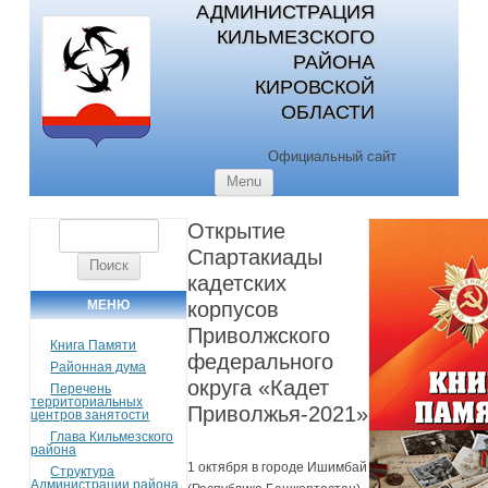
АДМИНИСТРАЦИЯ
КИЛЬМЕЗСКОГО
РАЙОНА
КИРОВСКОЙ
ОБЛАСТИ
Официальный сайт
Skip to content
Menu
Открытие
Найти:
Спартакиады
кадетских
МЕНЮ
корпусов
Приволжского
Книга Памяти
федерального
Районная дума
округа «Кадет
Перечень
территориальных
Приволжья-2021»
центров занятости
Глава Кильмезского
района
1 октября в городе Ишимбай
Структура
Администрации района