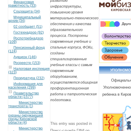
развитию
Финансовая
грамотность (33)
инфраструктуры,
Соцзащита (34)
повышению уровня
Муниципальный
материально-технического
архив (34)
обеспечения и качества
02 сообщает (51)
образовательного
Гостехнадзор (92)
процесса. Построены
Роспотребнадзор
современные учебные и
(109)
спальные корпуса, ФОКи,
Пенсионный фонд
(124)
созданы
Аукцион (146)
специализированные
Росреестр (153)
учебные классы с самым
Налоговая инспекция
УПОЛНОМ
современным
(323)
оборудованием,
Прокуратура (232)
Официальн
осуществляется обширная
Информация для
Уполномоченно
населения (299)
профориентационная
Правительство
работа и патриотическая
ребенка в Киро
области (1577)
подготовка.
Министерство
транспорта (1)
Министерство
охраны окружающей
среды Кировской
области (4)
This entry was posted in
Министерство
Пресс-служба ГФИ
on