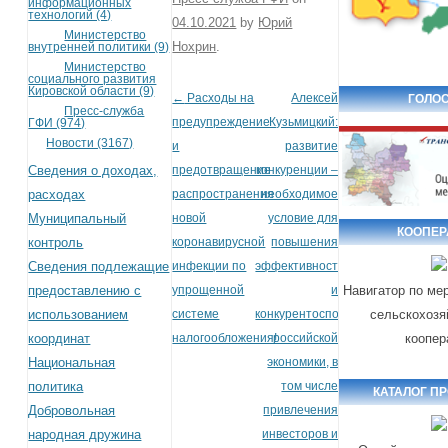
информационных
технологий (4)
04.10.2021
by
Юрий
Министерство
Нохрин
.
внутренней политики (9)
Министерство
социального развития
Кировской области (9)
←
Расходы на
Алексей
ГОЛОС
Post navigation
Пресс-служба
предупреждение
Кузьмицкий:
ГФИ (974)
Новости (3167)
и
развитие
Сведения о доходах,
предотвращение
конкуренции –
расходах
распространения
необходимое
Муниципальный
новой
условие для
КООПЕР
контроль
коронавирусной
повышения
Сведения подлежащие
инфекции по
эффективности
предоставлению с
упрощенной
и
Навигатор по ме
использованием
системе
конкурентоспособности
сельскохозя
координат
налогообложения!
российской
коопер
Национальная
экономики, в
политика
том числе
КАТАЛОГ П
Добровольная
привлечения
народная дружина
инвесторов и