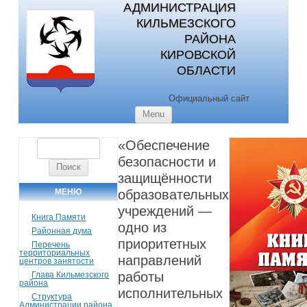
АДМИНИСТРАЦИЯ
КИЛЬМЕЗСКОГО
РАЙОНА
КИРОВСКОЙ
ОБЛАСТИ
Официальный сайт
Skip to content
Menu
«Обеспечение
Найти:
безопасности и
защищённости
МЕНЮ
образовательных
учреждений —
Книга Памяти
одно из
Районная дума
приоритетных
Перечень
территориальных
направлений
центров занятости
работы
Глава Кильмезского
района
исполнительных
Структура
Администрации района