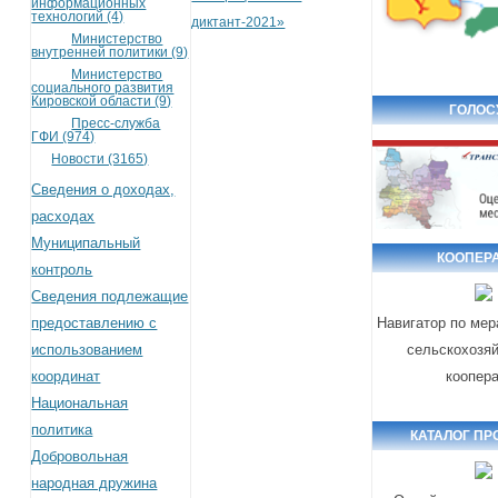
информационных
технологий (4)
диктант-2021»
Министерство
внутренней политики (9)
Министерство
социального развития
Кировской области (9)
ГОЛОС
Пресс-служба
ГФИ (974)
Новости (3165)
Сведения о доходах,
расходах
Муниципальный
КООПЕР
контроль
Сведения подлежащие
предоставлению с
Навигатор по ме
использованием
сельскохозя
координат
коопер
Национальная
политика
КАТАЛОГ ПР
Добровольная
народная дружина