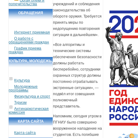
Орган опеки и
попечительства
учреждений и соблюдения
законодательства об
ОБРАЩЕНИЯ
обороте оружия. Требуется
ГРАЖДАН
принять меры по
недопущению повторения
Интернет приемная
ситуации в дальнейшем».
О работе с
обращениями граждан
«Все алгоритмы и
График приема
технические системы
граждан
обеспечения безопасности
КУЛЬТУРА, МОЛОДЕЖЬ,
должны работать
СПОРТ, ТУРИЗМ
бесперебойно, сотрудники
охранных структур должны
Культура
постоянно отрабатывать
Молодежные
экстренные ситуации», —
программы
подвёл итог совещания
Физкультура и спорт
полномочный
Туризм
представитель.
Антинаркотическая
комиссия
Напомним, сегодня утром в
КАРТА САЙТА
ПГНИУ было совершено
вооруженное нападение на
Карта сайта
студентов. Есть погибшие