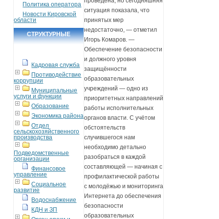
проведена, но сегодняшняя
Политика оператора
ситуация показала, что
Новости Кировской
области
принятых мер
недостаточно, — отметил
СТРУКТУРНЫЕ
Игорь Комаров. —
ПОДРАЗДЕЛЕНИЯ
Обеспечение безопасности
и должного уровня
Кадровая служба
защищённости
Противодействие
образовательных
коррупции
учреждений — одно из
Муниципальные
услуги и функции
приоритетных направлений
Образование
работы исполнительных
Экономика района
органов власти. С учётом
Отдел
обстоятельств
сельскохозяйственного
производства
случившегося нам
необходимо детально
Подведомственные
разобраться в каждой
организации
составляющей — начиная с
Финансовое
управление
профилактической работы
Социальное
с молодёжью и мониторинга
развитие
Интернета до обеспечения
Водоснабжение
безопасности
КДН и ЗП
образовательных