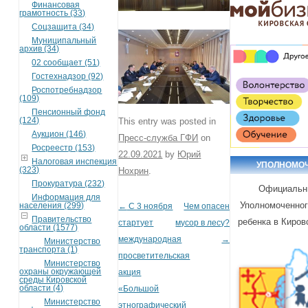
Финансовая
грамотность (33)
Соцзащита (34)
Муниципальный
архив (34)
02 сообщает (51)
Гостехнадзор (92)
Роспотребнадзор
(109)
Пенсионный фонд
(124)
This entry was posted in
Аукцион (146)
Пресс-служба ГФИ
on
Росреестр (153)
22.09.2021
by
Юрий
Налоговая инспекция
УПОЛНОМО
(323)
Нохрин
.
Прокуратура (232)
Официальн
Информация для
Уполномоченног
населения (299)
←
С 3 ноября
Чем опасен
Post navigation
Правительство
ребенка в Киров
стартует
мусор в лесу?
области (1577)
международная
→
Министерство
транспорта (1)
просветительская
Министерство
охраны окружающей
акция
среды Кировской
области (4)
«Большой
Министерство
этнографический