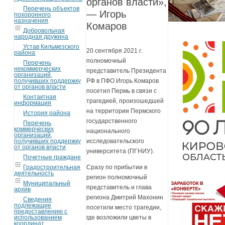
органов власти»,
Перечень объектов
— Игорь
похоронного
назначения
Комаров
Добровольная
народная дружина
Устав Кильмезского
20 сентября 2021 г.
района
полномочный
Перечень
некоммерческих
представитель Президента
организаций,
получивших поддержку
РФ в ПФО Игорь Комаров
от органов власти
посетил Пермь в связи с
Контактная
трагедией, произошедшей
информация
на территории Пермского
История района
государственного
Перечень
коммерческих
национального
организаций,
получивших поддержку
исследовательского
от органов власти
университета (ПГНИУ).
Почетные граждане
Градостроительная
Сразу по прибытии в
деятельность
регион полномочный
Муниципальный
представитель и глава
архив
региона Дмитрий Махонин
Сведения
подлежащие
посетили место трагедии,
предоставлению с
использованием
где возложили цветы в
координат