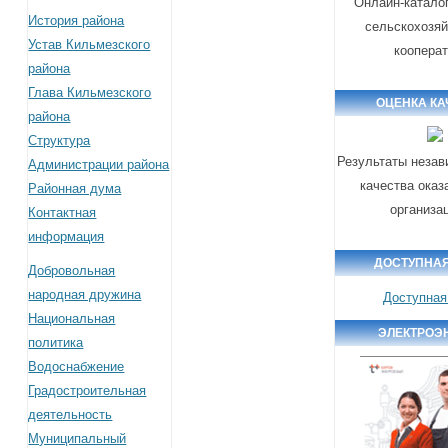
Онлайн-катало
История района
сельскохозя
Устав Кильмезского
коопера
района
Глава Кильмезского
ОЦЕНКА КА
района
Структура
Результаты незав
Администрации района
качества оказ
Районная дума
организа
Контактная
информация
ДОСТУПНАЯ
Добровольная
народная дружина
Доступная
Национальная
ЭЛЕКТРОЭ
политика
Водоснабжение
Градостроительная
деятельность
Муниципальный