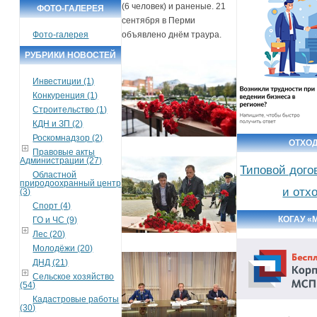
(6 человек) и раненые. 21
ФОТО-ГАЛЕРЕЯ
сентября в Перми
Фото-галерея
объявлено днём траура.
РУБРИКИ НОВОСТЕЙ
Инвестиции (1)
Конкуренция (1)
Строительство (1)
КДН и ЗП (2)
Роскомнадзор (2)
ОТХО
Правовые акты
Администрации (27)
Типовой дого
Областной
природоохранный центр
и отх
(3)
Спорт (4)
КОГАУ «
ГО и ЧС (9)
Лес (20)
Молодёжи (20)
ДНД (21)
Сельское хозяйство
(54)
Кадастровые работы
(30)