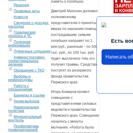
память о погибших.
Решения
Правовые акты
Дмитрий Махонин доложил
Новости
полномочному
Сведения о доходах,
представителю о принятых
расходах
мерах по оказанию помощи
Гражданская
пострадавшим: семьям
оборона и ЧС
Есть во
погибших направят по 1
Полезная
информация
млн руб., раненым – по 500
Публичные слушания
тыс. руб.; по 100 тыс. руб.
Написать о
Административно-
будет выплачено тем, кто
территориальное
деление
получил травмы. Средства
Обращение с ТКО
поступят из резервного
Выборы и
фонда правительства
референдумы
Пермского края.
Работа с
обращениями
Игорь Комаров провел
Баннеры и ссылки
совещание с
Архив выборов
представителями силовых
Национальная
ведомств и правительства
политика
Пермского края. Совещание
Муниципальный
контроль
началось с минуты
Профилактика
молчания. «Работа была
правонарушений