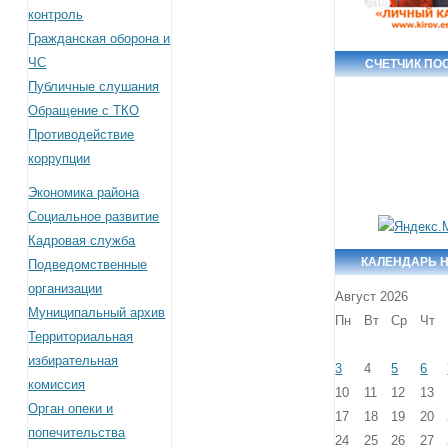
контроль
Гражданская оборона и
ЧС
СЧЕТЧИК ПО
Публичные слушания
Обращение с ТКО
Противодействие
коррупции
Экономика района
Социальное развитие
Кадровая служба
КАЛЕНДАРЬ 
Подведомственные
организации
Август 2026
Муниципальный архив
Пн
Вт
Ср
Чт
Территориальная
избирательная
3
4
5
6
комиссия
10
11
12
13
Орган опеки и
17
18
19
20
попечительства
24
25
26
27