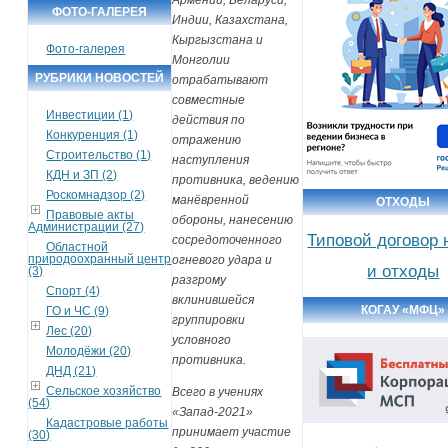
Армении, Беларуси,
ФОТО-ГАЛЕРЕЯ
Индии, Казахстана,
Кыргызстана и
Фото-галерея
Монголии
РУБРИКИ НОВОСТЕЙ
отрабатывают
совместные
Инвестиции (1)
действия по
Конкуренция (1)
отражению
Строительство (1)
наступления
КДН и ЗП (2)
противника, ведению
Роскомнадзор (2)
манёвренной
ОТХОДЫ
Правовые акты
обороны, нанесению
Администрации (27)
Типовой договор 
сосредоточенного
Областной
природоохранный центр
огневого удара и
и отходы
(3)
разгрому
Спорт (4)
вклинившейся
КОГАУ «МФЦ»
ГО и ЧС (9)
группировки
Лес (20)
условного
Молодёжи (20)
противника.
ДНД (21)
Сельское хозяйство
Всего в учениях
(54)
«Запад-2021»
Кадастровые работы
принимает участие
(30)