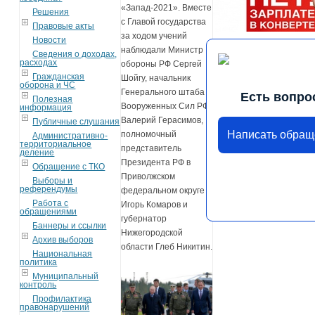
«Запад-2021». Вместе
Решения
с Главой государства
Правовые акты
за ходом учений
Новости
наблюдали Министр
Сведения о доходах,
расходах
обороны РФ Сергей
Гражданская
Шойгу, начальник
оборона и ЧС
Генерального штаба
Есть вопро
Полезная
Вооруженных Сил РФ
информация
Валерий Герасимов,
Публичные слушания
Написать обращ
полномочный
Административно-
территориальное
представитель
деление
Президента РФ в
Обращение с ТКО
Приволжском
Выборы и
референдумы
федеральном округе
Работа с
Игорь Комаров и
обращениями
губернатор
Баннеры и ссылки
Нижегородской
Архив выборов
области Глеб Никитин.
Национальная
политика
Муниципальный
контроль
Профилактика
правонарушений