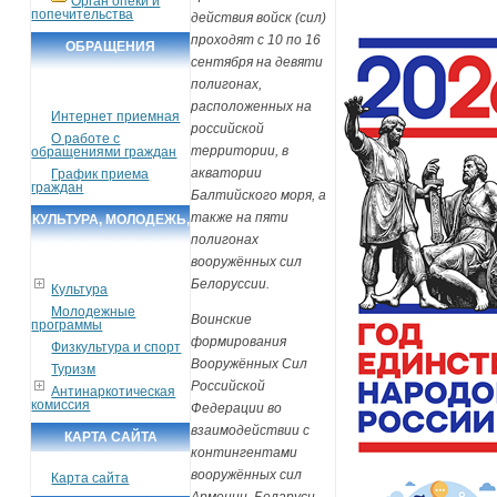
Орган опеки и
попечительства
действия войск (сил)
проходят с 10 по 16
ОБРАЩЕНИЯ
сентября на девяти
ГРАЖДАН
полигонах,
расположенных на
Интернет приемная
российской
О работе с
территории, в
обращениями граждан
акватории
График приема
граждан
Балтийского моря, а
также на пяти
КУЛЬТУРА, МОЛОДЕЖЬ,
полигонах
СПОРТ, ТУРИЗМ
вооружённых сил
Белоруссии.
Культура
Молодежные
Воинские
программы
формирования
Физкультура и спорт
Вооружённых Сил
Туризм
Российской
Антинаркотическая
комиссия
Федерации во
взаимодействии с
КАРТА САЙТА
контингентами
вооружённых сил
Карта сайта