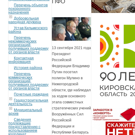
ПФО
Перечень объектов
похоронного
назначения
Добровольная
народная дружина
Устав Кильмезского
района
Перечень
некоммерческих
организаций,
13 сентября 2021 года
получивших поддержку
от органов власти
Президент
Контактная
Российской
информация
Федерации Владимир
История района
Путин посетил
Перечень
коммерческих
полигон Мулино в
организаций,
Нижегородской
получивших поддержку
от органов власти
области, где наблюдал
Почетные граждане
за ходом основного
Градостроительная
этапа совместных
деятельность
стратегических учений
Муниципальный
архив
Вооружённых Сил
Сведения
Российской
подлежащие
Федерации и
предоставлению с
использованием
Республики Беларусь
координат