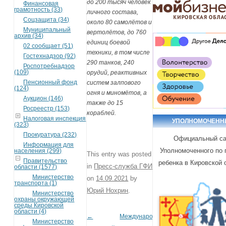
до 200 тысяч человек
Финансовая
грамотность (33)
личного состава,
Соцзащита (34)
около 80 самолётов и
Муниципальный
вертолётов, до 760
архив (34)
единиц боевой
02 сообщает (51)
техники, в том числе
Гостехнадзор (92)
290 танков, 240
Роспотребнадзор
(109)
орудий, реактивных
Пенсионный фонд
систем залпового
(124)
огня и миномётов, а
Аукцион (146)
также до 15
Росреестр (153)
кораблей.
Налоговая инспекция
УПОЛНОМОЧЕН
(323)
Прокуратура (232)
Официальный са
Информация для
Уполномоченного по
населения (299)
This entry was posted
Правительство
ребенка в Кировской 
in
Пресс-служба ГФИ
области (1577)
Министерство
on
14.09.2021
by
транспорта (1)
Юрий Нохрин
.
Министерство
охраны окружающей
среды Кировской
области (4)
←
Международный
Post navigation
Министерство