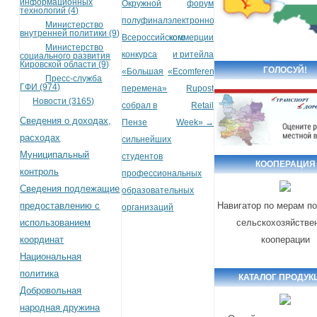
информационных
Окружной
форум
технологий (4)
полуфинал
электронной
Министерство
внутренней политики (9)
Всероссийского
коммерции
Министерство
конкурса
и ритейла
социального развития
Кировской области (9)
ГОЛОСУЙ!
«Большая
«Ecomference
Пресс-служба
ГФИ (974)
перемена»
Rupost
Новости (3165)
собрал в
Retail
Сведения о доходах,
Пензе
Week»
→
расходах
сильнейших
Муниципальный
студентов
КООПЕРАЦИЯ
контроль
профессиональных
Сведения подлежащие
образовательных
предоставлению с
Навигатор по мерам п
организаций
использованием
сельскохозяйстве
координат
кооперации
Национальная
политика
КАТАЛОГ ПРОДУК
Добровольная
народная дружина