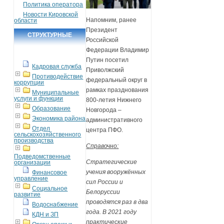
Политика оператора
Новости Кировской
Напомним, ранее
области
Президент
СТРУКТУРНЫЕ
Российской
ПОДРАЗДЕЛЕНИЯ
Федерации Владимир
Путин посетил
Кадровая служба
Приволжский
Противодействие
федеральный округ в
коррупции
рамках празднования
Муниципальные
услуги и функции
800-летия Нижнего
Образование
Новгорода –
Экономика района
административного
Отдел
центра ПФО.
сельскохозяйственного
производства
Справочно:
Подведомственные
Стратегические
организации
учения вооружённых
Финансовое
управление
сил России и
Социальное
Белоруссии
развитие
проводятся раз в два
Водоснабжение
года. В 2021 году
КДН и ЗП
практические