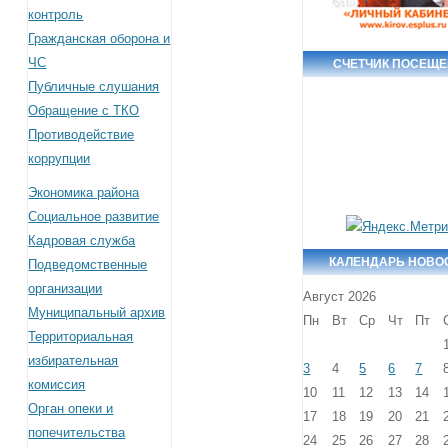
контроль
Гражданская оборона и
ЧС
СЧЕТЧИК ПОСЕЩ
Публичные слушания
Обращение с ТКО
Противодействие
коррупции
Экономика района
Социальное развитие
Кадровая служба
КАЛЕНДАРЬ НОВО
Подведомственные
организации
Август 2026
Муниципальный архив
Пн
Вт
Ср
Чт
Пт
Территориальная
избирательная
3
4
5
6
7
комиссия
10
11
12
13
14
Орган опеки и
17
18
19
20
21
попечительства
24
25
26
27
28