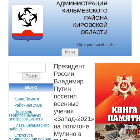
АДМИНИСТРАЦИЯ
КИЛЬМЕЗСКОГО
РАЙОНА
КИРОВСКОЙ
ОБЛАСТИ
Официальный сайт
Skip to content
Menu
Президент
Найти:
России
Владимир
МЕНЮ
Путин
посетил
Книга Памяти
военные
Районная дума
учения
Перечень
территориальных
«Запад-2021»
центров занятости
на полигоне
Глава Кильмезского
района
Мулино в
Структура
Администрации района