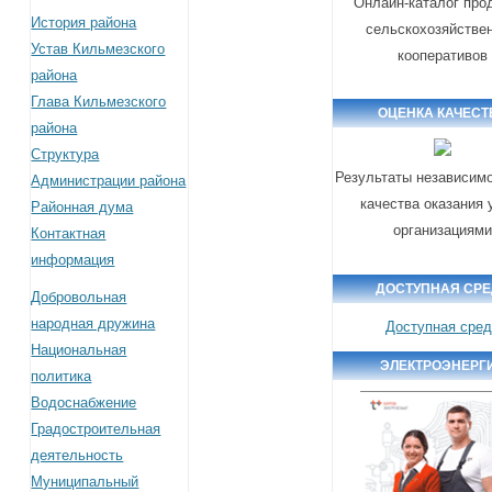
Онлайн-каталог про
История района
сельскохозяйстве
Устав Кильмезского
кооперативов
района
Глава Кильмезского
ОЦЕНКА КАЧЕСТ
района
Структура
Результаты независимо
Администрации района
качества оказания 
Районная дума
организациям
Контактная
информация
ДОСТУПНАЯ СР
Добровольная
народная дружина
Доступная сре
Национальная
ЭЛЕКТРОЭНЕРГ
политика
Водоснабжение
Градостроительная
деятельность
Муниципальный