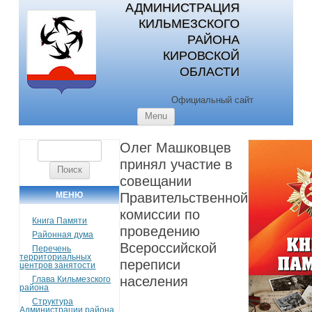
АДМИНИСТРАЦИЯ
КИЛЬМЕЗСКОГО
РАЙОНА
КИРОВСКОЙ
ОБЛАСТИ
Официальный сайт
Skip to content
Menu
Олег Машковцев
Найти:
принял участие в
совещании
МЕНЮ
Правительственной
комиссии по
Книга Памяти
проведению
Районная дума
Всероссийской
Перечень
территориальных
переписи
центров занятости
населения
Глава Кильмезского
района
Структура
Администрации района