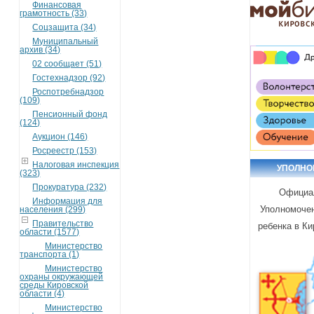
Финансовая
грамотность (33)
Соцзащита (34)
Муниципальный
архив (34)
02 сообщает (51)
Гостехнадзор (92)
Роспотребнадзор
(109)
Пенсионный фонд
(124)
Аукцион (146)
Росреестр (153)
Налоговая инспекция
УПОЛН
(323)
Прокуратура (232)
Официа
Информация для
Уполномочен
населения (299)
Правительство
ребенка в Ки
области (1577)
Министерство
транспорта (1)
Министерство
охраны окружающей
среды Кировской
области (4)
Министерство