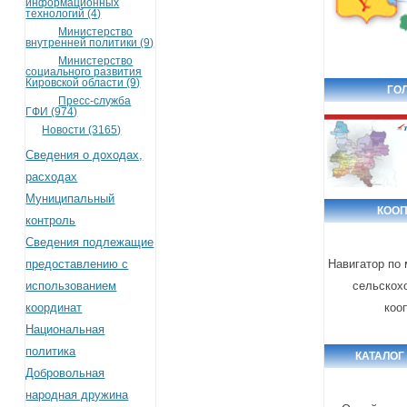
информационных
технологий (4)
Министерство
внутренней политики (9)
Министерство
социального развития
Кировской области (9)
ГО
Пресс-служба
ГФИ (974)
Новости (3165)
Сведения о доходах,
расходах
Муниципальный
КОО
контроль
Сведения подлежащие
предоставлению с
Навигатор по
использованием
сельскох
координат
коо
Национальная
политика
КАТАЛОГ
Добровольная
народная дружина