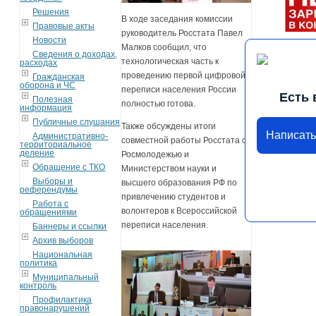
Решения
В ходе заседания комиссии
Правовые акты
руководитель Росстата Павел
Новости
Малков сообщил, что
Сведения о доходах,
технологическая часть к
расходах
проведению первой цифровой
Гражданская
оборона и ЧС
переписи населения России
Есть 
Полезная
полностью готова.
информация
Публичные слушания
Также обсуждены итоги
Написат
Административно-
совместной работы Росстата с
территориальное
деление
Росмолодежью и
Обращение с ТКО
Министерством науки и
Выборы и
высшего образования РФ по
референдумы
привлечению студентов и
Работа с
волонтеров к Всероссийской
обращениями
переписи населения.
Баннеры и ссылки
Архив выборов
Национальная
политика
Муниципальный
контроль
Профилактика
правонарушений