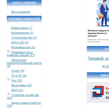
ФОТО-ГАЛЕРЕЯ
Фото-галерея
РУБРИКИ НОВОСТЕЙ
Инвестиции (1)
Конкуренция (1)
Строительство (1)
КДН и ЗП (2)
Роскомнадзор (2)
О
Правовые акты
Администрации (27)
Типовой д
Областной
природоохранный центр
и 
(3)
Спорт (4)
КОГА
ГО и ЧС (9)
Лес (20)
Молодёжи (20)
ДНД (21)
Сельское хозяйство
(54)
Кадастровые работы
(30)