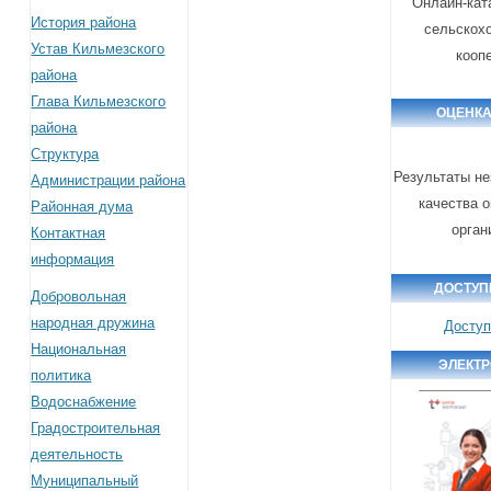
Онлайн-кат
История района
сельскох
Устав Кильмезского
кооп
района
Глава Кильмезского
ОЦЕНКА
района
Структура
Результаты не
Администрации района
качества о
Районная дума
орган
Контактная
информация
ДОСТУП
Добровольная
народная дружина
Доступ
Национальная
ЭЛЕКТ
политика
Водоснабжение
Градостроительная
деятельность
Муниципальный