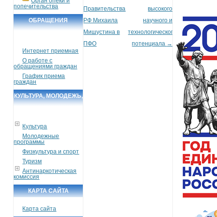
Орган опеки и
попечительства
Правительства
высокого
ОБРАЩЕНИЯ
РФ Михаила
научного и
Мишустина в
технологического
ГРАЖДАН
ПФО
потенциала
→
Интернет приемная
О работе с
обращениями граждан
График приема
граждан
КУЛЬТУРА, МОЛОДЕЖЬ,
СПОРТ, ТУРИЗМ
Культура
Молодежные
программы
Физкультура и спорт
Туризм
Антинаркотическая
комиссия
КАРТА САЙТА
Карта сайта