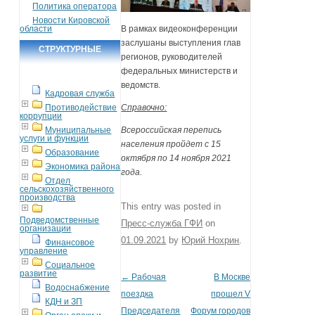
Политика оператора
Новости Кировской
области
В рамках видеоконференции
заслушаны выступления глав
СТРУКТУРНЫЕ
регионов, руководителей
ПОДРАЗДЕЛЕНИЯ
федеральных министерств и
ведомств.
Кадровая служба
Противодействие
Справочно:
коррупции
Муниципальные
Всероссийская перепись
услуги и функции
населения пройдет с 15
Образование
октября по 14 ноября 2021
Экономика района
года.
Отдел
сельскохозяйственного
производства
This entry was posted in
Подведомственные
Пресс-служба ГФИ
on
организации
01.09.2021
by
Юрий Нохрин
.
Финансовое
управление
Социальное
развитие
←
Рабочая
В Москве
Post navigation
Водоснабжение
поездка
прошел V
КДН и ЗП
Председателя
Форум городов