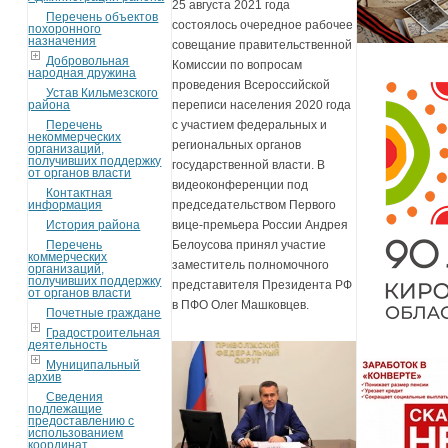
25 августа 2021 года
Перечень объектов
состоялось очередное рабочее
похоронного
назначения
совещание правительственной
Добровольная
Комиссии по вопросам
народная дружина
проведения Всероссийской
Устав Кильмезского
района
переписи населения 2020 года
Перечень
с участием федеральных и
некоммерческих
региональных органов
организаций,
получивших поддержку
государственной власти. В
от органов власти
видеоконференции под
Контактная
информация
председательством Первого
История района
вице-премьера России Андрея
Перечень
Белоусова принял участие
коммерческих
заместитель полномочного
организаций,
получивших поддержку
представителя Президента РФ
от органов власти
в ПФО Олег Машковцев.
Почетные граждане
Градостроительная
деятельность
Муниципальный
архив
Сведения
подлежащие
предоставлению с
использованием
координат