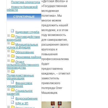
«Детская iВолга» и
Политика оператора
«Государственная
Новости Кировской
области
молодежная
политика». Мы
СТРУКТУРНЫЕ
многое можем
ПОДРАЗДЕЛЕНИЯ
предложить нашей
молодежи, и в этом
Кадровая служба
году возможность
Противодействие
коррупции
для саморазвития,
Муниципальные
расширения своего
услуги и функции
кругозора и
Образование
повышения
Экономика района
профессионализма
Отдел
будет
сельскохозяйственного
производства
предоставлена
каждому», – отметил
Подведомственные
организации
заместитель
Финансовое
приволжского
управление
полпреда Олег
Социальное
Машковцев.
развитие
Водоснабжение
КДН и ЗП