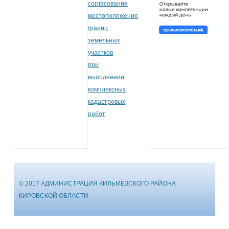
согласования
местоположения
границ
земельных
участков
при
выполнении
комплексных
кадастровых
работ
© 2017 АДМИНИСТРАЦИЯ КИЛЬМЕЗСКОГО РАЙОНА
КИРОВСКОЙ ОБЛАСТИ