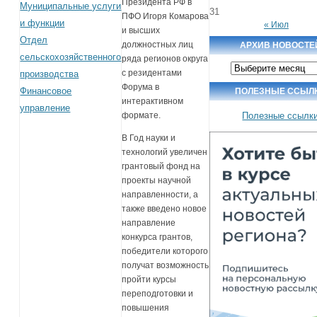
Президента РФ в
Муниципальные услуги
31
ПФО Игоря Комарова
и функции
« Июл
и высших
Отдел
должностных лиц
АРХИВ НОВОСТЕ
сельскохозяйственного
ряда регионов округа
Архив
с резидентами
производства
новостей
Форума в
Финансовое
ПОЛЕЗНЫЕ ССЫЛ
интерактивном
управление
формате.
Полезные ссылк
В Год науки и
технологий увеличен
грантовый фонд на
проекты научной
направленности, а
также введено новое
направление
конкурса грантов,
победители которого
получат возможность
пройти курсы
переподготовки и
повышения