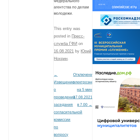
Федерального
агентства по делам
молодежи.
This entry was
posted in
Пресс-
служба ГФИ
on
16.08.2021
by
Юрий
Нохрин
.
←
Отключение
Post navigation
Извещение
электроэнергии
о
на 5 мин
проведении
17.08.2021
заседания
в 7.00
→
согласительной
комиссии
по
вопросу