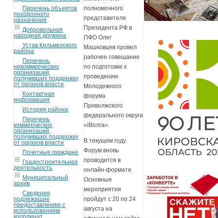
Перечень объектов
полномочного
похоронного
представителя
назначения
Президента РФ в
Добровольная
народная дружина
ПФО Олег
Устав Кильмезского
Машковцев провел
района
рабочее совещание
Перечень
некоммерческих
по подготовке к
организаций,
проведению
получивших поддержку
от органов власти
Молодежного
Контактная
форума
информация
Приволжского
История района
федерального округа
Перечень
коммерческих
«iВолга».
организаций,
получивших поддержку
В текущем году
от органов власти
Форум вновь
Почетные граждане
проводится в
Градостроительная
деятельность
онлайн-формате.
Муниципальный
Основные
архив
мероприятия
Сведения
подлежащие
пройдут с 20 по 24
предоставлению с
августа на
использованием
координат