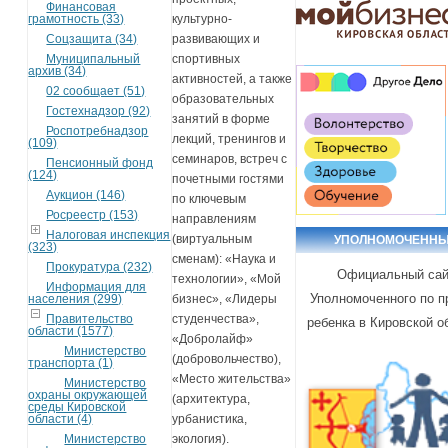
Финансовая
культурно-
грамотность (33)
развивающих и
Соцзащита (34)
спортивных
Муниципальный
архив (34)
активностей, а также
02 сообщает (51)
образовательных
Гостехнадзор (92)
занятий в форме
Роспотребнадзор
лекций, тренингов и
(109)
семинаров, встреч с
Пенсионный фонд
(124)
почетными гостями
Аукцион (146)
по ключевым
Росреестр (153)
направлениям
Налоговая инспекция
(виртуальным
УПОЛНОМОЧЕНН
(323)
сменам): «Наука и
Прокуратура (232)
Официальный са
технологии», «Мой
Информация для
Уполномоченного по 
бизнес», «Лидеры
населения (299)
студенчества»,
Правительство
ребенка в Кировской о
области (1577)
«Добролайф»
Министерство
(добровольчество),
транспорта (1)
«Место жительства»
Министерство
охраны окружающей
(архитектура,
среды Кировской
урбанистика,
области (4)
экология).
Министерство