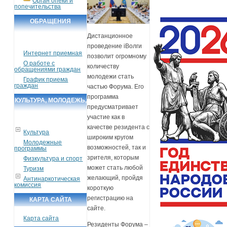
Орган опеки и
попечительства
ОБРАЩЕНИЯ
ГРАЖДАН
Дистанционное
проведение iВолги
Интернет приемная
позволит огромному
О работе с
количеству
обращениями граждан
молодежи стать
График приема
граждан
частью Форума. Его
программа
КУЛЬТУРА, МОЛОДЕЖЬ,
предусматривает
СПОРТ, ТУРИЗМ
участие как в
качестве резидента с
Культура
широким кругом
Молодежные
возможностей, так и
программы
зрителя, которым
Физкультура и спорт
может стать любой
Туризм
желающий, пройдя
Антинаркотическая
комиссия
короткую
регистрацию на
КАРТА САЙТА
сайте.
Карта сайта
Резиденты Форума –