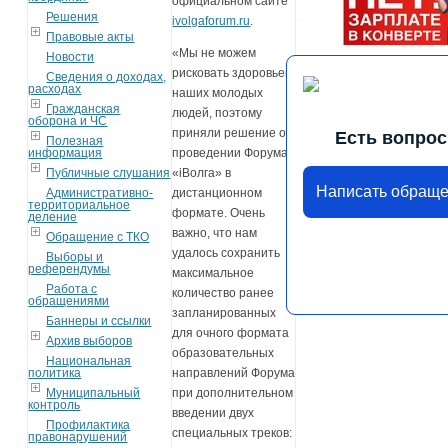
официальном сайте
Решения
ivolgaforum.ru
.
Правовые акты
«Мы не можем
Новости
рисковать здоровьем
Сведения о доходах,
расходах
наших молодых
Гражданская
людей, поэтому
оборона и ЧС
приняли решение о
Есть вопрос
Полезная
информация
проведении Форума
Публичные слушания
«iВолга» в
Написать обращ
Административно-
дистанционном
территориальное
формате. Очень
деление
важно, что нам
Обращение с ТКО
удалось сохранить
Выборы и
референдумы
максимальное
Работа с
количество ранее
обращениями
запланированных
Баннеры и ссылки
для очного формата
Архив выборов
образовательных
Национальная
политика
направлений Форума
Муниципальный
при дополнительном
контроль
введении двух
Профилактика
специальных треков:
правонарушений