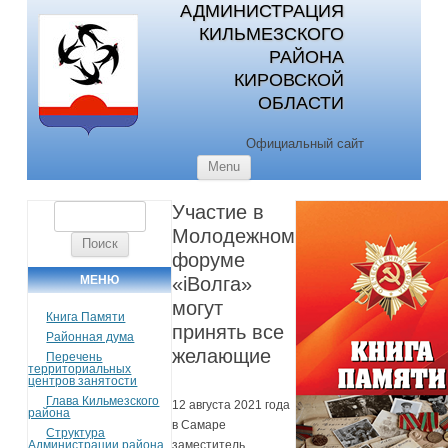
АДМИНИСТРАЦИЯ
КИЛЬМЕЗСКОГО
РАЙОНА
КИРОВСКОЙ
ОБЛАСТИ
Официальный сайт
Skip to content
Menu
Участие в
Найти:
Молодежном
форуме
МЕНЮ
«iВолга»
могут
Книга Памяти
принять все
Районная дума
желающие
Перечень
территориальных
центров занятости
Глава Кильмезского
12 августа 2021 года
района
в Самаре
Структура
Администрации района
заместитель