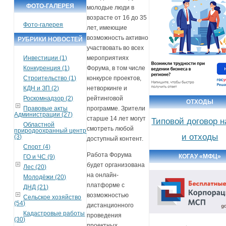
ФОТО-ГАЛЕРЕЯ
молодые люди в
возрасте от 16 до 35
Фото-галерея
лет, имеющие
возможность активно
РУБРИКИ НОВОСТЕЙ
участвовать во всех
мероприятиях
Инвестиции (1)
Форума, в том числе
Конкуренция (1)
конкурсе проектов,
Строительство (1)
нетворкинге и
КДН и ЗП (2)
рейтинговой
Роскомнадзор (2)
ОТХОДЫ
программе. Зрители
Правовые акты
Администрации (27)
старше 14 лет могут
Типовой договор 
Областной
смотреть любой
природоохранный центр
и отходы
(3)
доступный контент.
Спорт (4)
Работа Форума
КОГАУ «МФЦ»
ГО и ЧС (9)
будет организована
Лес (20)
на онлайн-
Молодёжи (20)
платформе с
ДНД (21)
возможностью
Сельское хозяйство
(54)
дистанционного
Кадастровые работы
проведения
(30)
проектных,