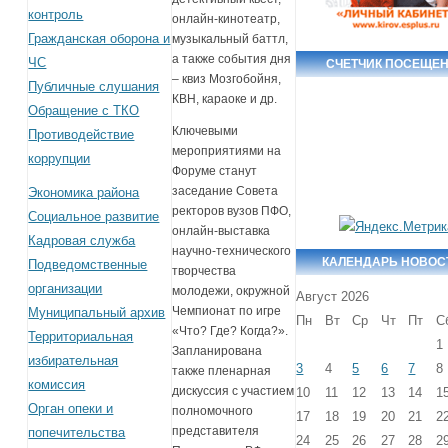
контроль
онлайн-кинотеатр,
Гражданская оборона и
музыкальный баттл,
а также события дня
ЧС
СЧЕТЧИК ПОСЕЩЕ
– квиз Мозгобойня,
Публичные слушания
КВН, караоке и др.
Обращение с ТКО
Ключевыми
Противодействие
мероприятиями на
коррупции
Форуме станут
заседание Совета
Экономика района
ректоров вузов ПФО,
Социальное развитие
онлайн-выставка
Кадровая служба
научно-технического
КАЛЕНДАРЬ НОВОС
Подведомственные
творчества
организации
молодежи, окружной
Август 2026
Чемпионат по игре
Муниципальный архив
Пн
Вт
Ср
Чт
Пт
С
«Что? Где? Когда?».
Территориальная
1
Запланирована
избирательная
3
4
5
6
7
8
также пленарная
комиссия
дискуссия с участием
10
11
12
13
14
1
Орган опеки и
полномочного
17
18
19
20
21
2
представителя
попечительства
24
25
26
27
28
2