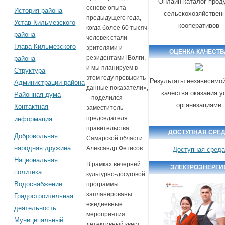
Онлайн-каталог прод
основе опыта
История района
сельскохозяйствен
предыдущего года,
Устав Кильмезского
кооперативов
когда более 60 тысяч
района
человек стали
Глава Кильмезского
зрителями и
ОЦЕНКА КАЧЕСТВ
резидентами iВолги,
района
и мы планируем в
Структура
этом году превысить
Результаты независимой
Администрации района
данные показатели»,
качества оказания у
Районная дума
– поделился
организациями
Контактная
заместитель
председателя
информация
правительства
ДОСТУПНАЯ СРЕ
Добровольная
Самарской области
народная дружина
Александр Фетисов.
Доступная сред
Национальная
В рамках вечерней
ЭЛЕКТРОЭНЕРГИ
политика
культурно-досуговой
Водоснабжение
программы
запланированы
Градостроительная
ежедневные
деятельность
мероприятия:
Муниципальный
детективный квест,