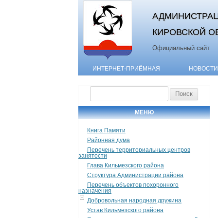
АДМИНИСТРАЦ
КИРОВСКОЙ О
Официальный сайт
ИНТЕРНЕТ-ПРИЁМНАЯ
НОВОСТИ
Найти:
МЕНЮ
Книга Памяти
Районная дума
Перечень территориальных центров
занятости
Глава Кильмезского района
Структура Администрации района
Перечень объектов похоронного
назначения
Добровольная народная дружина
Устав Кильмезского района