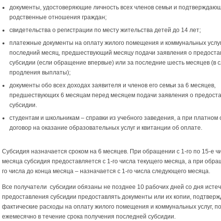
документы, удостоверяющие личность всех членов семьи и подтверждаю
родственные отношения граждан;
свидетельства о регистрации по месту жительства детей до 14 лет;
платежные документы на оплату жилого помещения и коммунальных услуг
последний месяц, предшествующий месяцу подачи заявления о предоста
субсидии (если обращение впервые) или за последние шесть месяцев (в 
продления выплаты);
документы обо всех доходах заявителя и членов его семьи за 6 месяцев,
предшествующих 6 месяцам перед месяцем подачи заявления о предост
субсидии.
студентам и школьникам – справки из учебного заведения, а при платном 
договор на оказание образовательных услуг и квитанции об оплате.
Субсидия назначается сроком на 6 месяцев. При обращении с 1-го по 15-е ч
месяца субсидия предоставляется с 1-го числа текущего месяца, а при обра
го числа до конца месяца – назначается с 1-го числа следующего месяца.
Все получатели субсидии обязаны не позднее 10 рабочих дней со дня исте
предоставления субсидии предоставлять документы или их копии, подтвер
фактические расходы на оплату жилого помещения и коммунальных услуг, 
ежемесячно в течение срока получения последней субсидии.