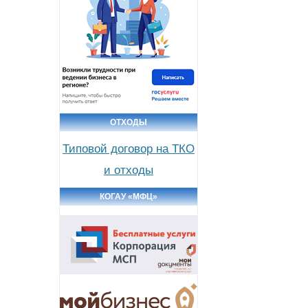
ОТХОДЫ
Типовой договор на ТКО
и отходы
КОГАУ «МФЦ»