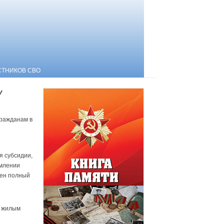
СТНИКОВ СВО
У
гражданам в
я субсидии,
рмлении
лен полный
я жилым