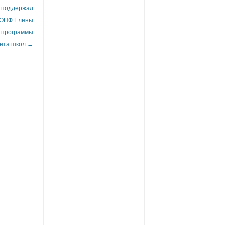
в поддержал
 ОНФ Елены
 программы
нта школ
→