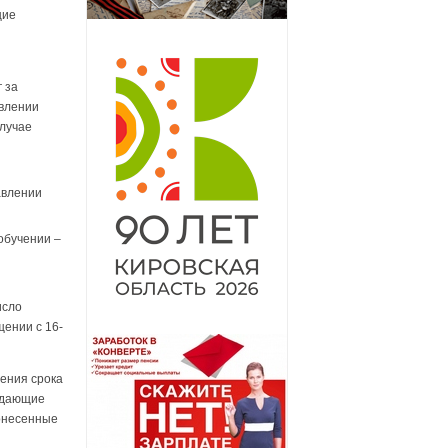
щие
 за
влении
случае
авлении
обучении –
исло
щении с 16-
чения срока
ждающие
понесенные