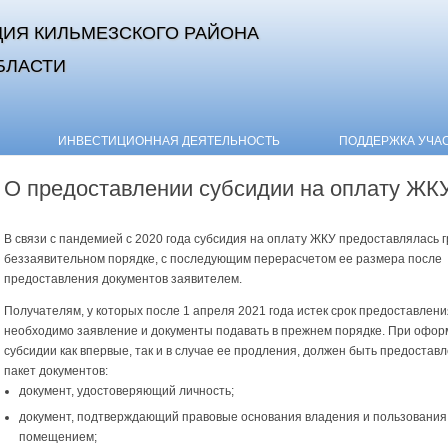
ИЯ КИЛЬМЕЗСКОГО РАЙОНА
БЛАСТИ
Skip to content
ИНВЕСТИЦИОННАЯ ДЕЯТЕЛЬНОСТЬ
ПОДДЕРЖКА УЧА
О предоставлении субсидии на оплату ЖК
В связи с пандемией с 2020 года субсидия на оплату ЖКУ предоставлялась 
беззаявительном порядке, с последующим перерасчетом ее размера после
предоставления документов заявителем.
Получателям, у которых после 1 апреля 2021 года истек срок предоставлени
необходимо заявление и документы подавать в прежнем порядке. При офо
субсидии как впервые, так и в случае ее продления, должен быть предостав
пакет документов:
документ, удостоверяющий личность;
документ, подтверждающий правовые основания владения и пользовани
помещением;