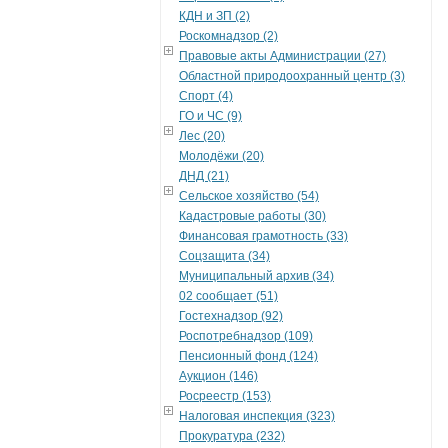
КДН и ЗП (2)
Роскомнадзор (2)
Правовые акты Администрации (27)
Областной природоохранный центр (3)
Спорт (4)
ГО и ЧС (9)
Лес (20)
Молодёжи (20)
ДНД (21)
Сельское хозяйство (54)
Кадастровые работы (30)
Финансовая грамотность (33)
Соцзащита (34)
Муниципальный архив (34)
02 сообщает (51)
Гостехнадзор (92)
Роспотребнадзор (109)
Пенсионный фонд (124)
Аукцион (146)
Росреестр (153)
Налоговая инспекция (323)
Прокуратура (232)