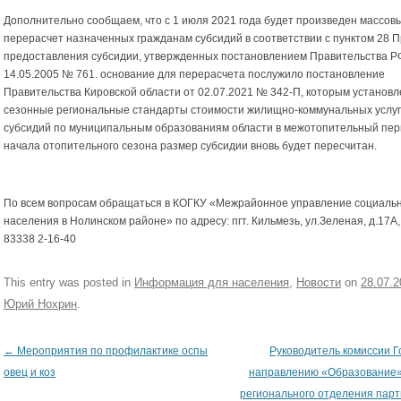
Дополнительно сообщаем, что с 1 июля 2021 года будет произведен массов
перерасчет назначенных гражданам субсидий в соответствии с пунктом 28 
предоставления субсидии, утвержденных постановлением Правительства Р
14.05.2005 № 761. основание для перерасчета послужило постановление
Правительства Кировской области от 02.07.2021 № 342-П, которым установ
сезонные региональные стандарты стоимости жилищно-коммунальных услуг
субсидий по муниципальным образованиям области в межотопительный пер
начала отопительного сезона размер субсидии вновь будет пересчитан.
По всем вопросам обращаться в КОГКУ «Межрайонное управление социаль
населения в Нолинском районе» по адресу: пгт. Кильмезь, ул.Зеленая, д.17А
83338 2-16-40
This entry was posted in
Информация для населения
,
Новости
on
28.07.2
Юрий Нохрин
.
←
Мероприятия по профилактике оспы
Руководитель комиссии Г
Post navigation
овец и коз
направлению «Образование»
регионального отделения пар