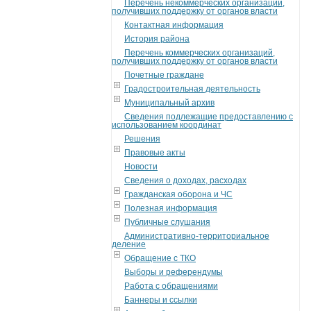
Перечень некоммерческих организаций,
получивших поддержку от органов власти
Контактная информация
История района
Перечень коммерческих организаций,
получивших поддержку от органов власти
Почетные граждане
Градостроительная деятельность
Муниципальный архив
Сведения подлежащие предоставлению с
использованием координат
Решения
Правовые акты
Новости
Сведения о доходах, расходах
Гражданская оборона и ЧС
Полезная информация
Публичные слушания
Административно-территориальное
деление
Обращение с ТКО
Выборы и референдумы
Работа с обращениями
Баннеры и ссылки