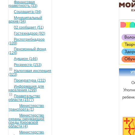
Финансовая
грамотность (33)
Соцзащита (34)
Муниципальный
архив (34)
02 сообщает (51)
Гостехнадзор (92)
Роспотребнадзор
(109)
Пенсионный фонд
(124)
Аукцион (146)
Росреестр (153)
Налоговая инспекция
У
(323)
Прокуратура (232)
О
Информация для
Уполн
населения (299)
Правительство
ребенк
области (1577)
Министерство
транспорта (1)
Министерство
охраны окружающей
среды Кировской
области (4)
Министерство