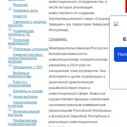
инвестиционного сотрудничества, в
Решения
числе которых реализация
Правовые акты
инвестпроекта по созданию
Новости
Агропромышленного парка «Сычуань-
Сведения о доходах,
Чувашия» (на территории Чувашской
расходах
Республики).
Гражданская
оборона и ЧС
Е
Справочно:
Полезная
информация
Межправительственная Российско-
Публичные слушания
Нап
Китайская комиссия по
Административно-
территориальное
инвестиционному сотрудничеству
деление
учреждена в 2014 году по
Обращение с ТКО
инициативе глав государств. Она
Выборы и
референдумы
действует в целях координации и
Работа с
укрепления практического
обращениями
взаимодействия стран в
Баннеры и ссылки
инвестиционной сфере. Комиссия
Архив выборов
осуществляет функции содействия
Национальная
заинтересованным коммерческим
политика
организациям Российской Федерации
Муниципальный
контроль
и Китайской Народной Республики в
Профилактика
реализации инвестиционных
правонарушений