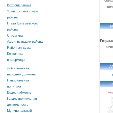
Онлай
История района
сел
Устав Кильмезского
района
Глава Кильмезского
О
района
Структура
Результ
Администрации района
каче
Районная дума
Контактная
информация
Д
Добровольная
народная дружина
Национальная
Э
политика
Водоснабжение
Градостроительная
деятельность
Муниципальный