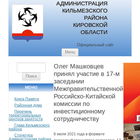
АДМИНИСТРАЦИЯ
КИЛЬМЕЗСКОГО
РАЙОНА
КИРОВСКОЙ
ОБЛАСТИ
Официальный сайт
Skip to content
Menu
Олег Машковцев
Найти:
принял участие в 17-м
заседании
МЕНЮ
Межправительственной
Российско-Китайской
Книга Памяти
комиссии по
Районная дума
инвестиционному
Перечень
территориальных
сотрудничеству
центров занятости
Глава Кильмезского
района
6 июля 2021 года в формате
Структура
Администрации района