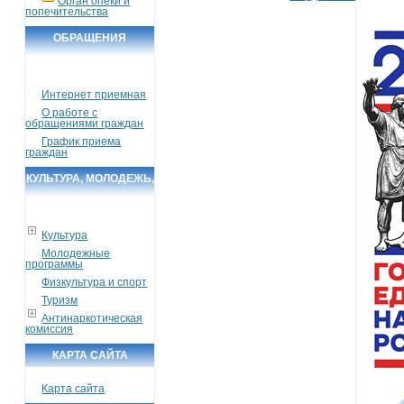
Орган опеки и
попечительства
ОБРАЩЕНИЯ
ГРАЖДАН
Интернет приемная
О работе с
обращениями граждан
График приема
граждан
КУЛЬТУРА, МОЛОДЕЖЬ,
СПОРТ, ТУРИЗМ
Культура
Молодежные
программы
Физкультура и спорт
Туризм
Антинаркотическая
комиссия
КАРТА САЙТА
Карта сайта