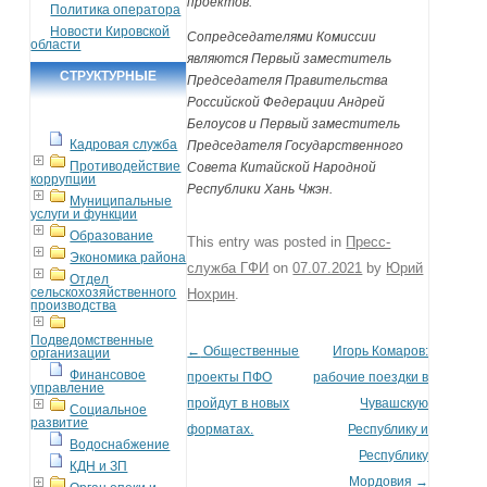
проектов.
Политика оператора
Новости Кировской
Сопредседателями Комиссии
области
являются Первый заместитель
СТРУКТУРНЫЕ
Председателя Правительства
Российской Федерации Андрей
ПОДРАЗДЕЛЕНИЯ
Белоусов и Первый заместитель
Кадровая служба
Председателя Государственного
Противодействие
Совета Китайской Народной
коррупции
Республики Хань Чжэн.
Муниципальные
услуги и функции
Образование
This entry was posted in
Пресс-
Экономика района
служба ГФИ
on
07.07.2021
by
Юрий
Отдел
сельскохозяйственного
Нохрин
.
производства
Подведомственные
←
Общественные
Игорь Комаров:
Post navigation
организации
Финансовое
проекты ПФО
рабочие поездки в
управление
пройдут в новых
Чувашскую
Социальное
развитие
форматах.
Республику и
Водоснабжение
Республику
КДН и ЗП
Мордовия
→