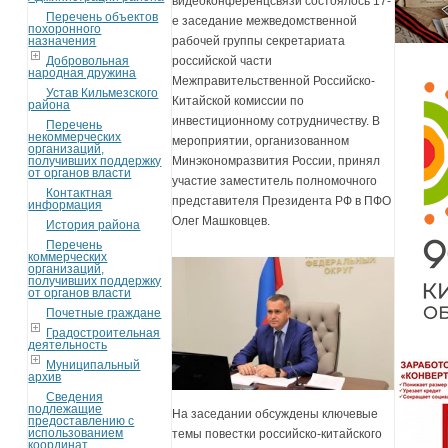
видеоконференцсвязи состоялось 17-
Перечень объектов
е заседание межведомственной
похоронного
назначения
рабочей группы секретариата
Добровольная
российской части
народная дружина
Межправительственной Российско-
Устав Кильмезского
Китайской комиссии по
района
инвестиционному сотрудничеству. В
Перечень
некоммерческих
мероприятии, организованном
организаций,
получивших поддержку
Минэкономразвития России, принял
от органов власти
участие заместитель полномочного
Контактная
представителя Президента РФ в ПФО
информация
Олег Машковцев.
История района
Перечень
коммерческих
организаций,
получивших поддержку
от органов власти
Почетные граждане
Градостроительная
деятельность
Муниципальный
архив
Сведения
подлежащие
На заседании обсуждены ключевые
предоставлению с
использованием
темы повестки российско-китайского
координат