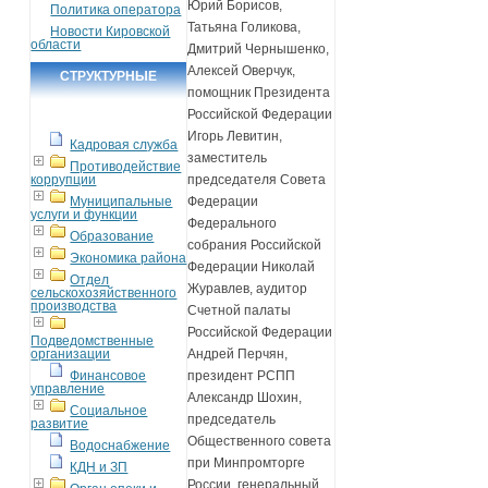
Юрий Борисов,
Политика оператора
Татьяна Голикова,
Новости Кировской
области
Дмитрий Чернышенко,
Алексей Оверчук,
СТРУКТУРНЫЕ
помощник Президента
ПОДРАЗДЕЛЕНИЯ
Российской Федерации
Игорь Левитин,
Кадровая служба
заместитель
Противодействие
коррупции
председателя Совета
Муниципальные
Федерации
услуги и функции
Федерального
Образование
собрания Российской
Экономика района
Федерации Николай
Отдел
Журавлев, аудитор
сельскохозяйственного
производства
Счетной палаты
Российской Федерации
Подведомственные
организации
Андрей Перчян,
Финансовое
президент РСПП
управление
Александр Шохин,
Социальное
председатель
развитие
Общественного совета
Водоснабжение
при Минпромторге
КДН и ЗП
России, генеральный