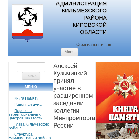
АДМИНИСТРАЦИЯ
КИЛЬМЕЗСКОГО
РАЙОНА
КИРОВСКОЙ
ОБЛАСТИ
Официальный сайт
Skip to content
Menu
Алексей
Найти:
Кузьмицкий
принял
МЕНЮ
участие в
расширенном
Книга Памяти
заседании
Районная дума
коллегии
Перечень
территориальных
Минпромторга
центров занятости
России
Глава Кильмезского
района
Структура
Администрации района