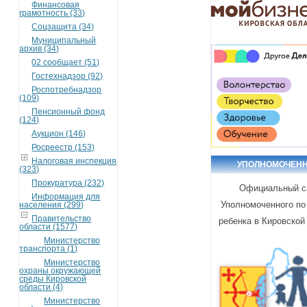
Финансовая
грамотность (33)
Соцзащита (34)
Муниципальный
архив (34)
02 сообщает (51)
Гостехнадзор (92)
Роспотребнадзор
(109)
Пенсионный фонд
(124)
Аукцион (146)
Росреестр (153)
Налоговая инспекция
УПОЛНОМОЧЕН
(323)
Прокуратура (232)
Официальный с
Информация для
Уполномоченного по
населения (299)
Правительство
ребенка в Кировской
области (1577)
Министерство
транспорта (1)
Министерство
охраны окружающей
среды Кировской
области (4)
Министерство