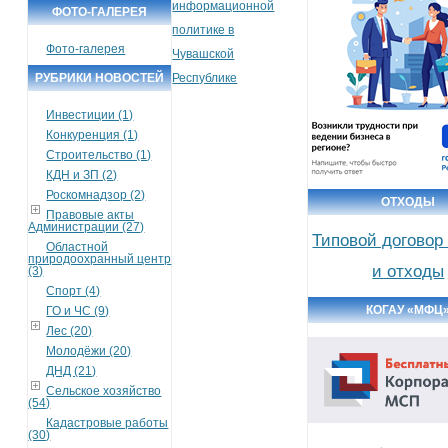
информационной
ФОТО-ГАЛЕРЕЯ
политике в
Фото-галерея
Чувашской
РУБРИКИ НОВОСТЕЙ
Республике
Инвестиции (1)
Конкуренция (1)
Строительство (1)
КДН и ЗП (2)
Роскомнадзор (2)
ОТХОДЫ
Правовые акты
Администрации (27)
Типовой договор
Областной
природоохранный центр
и отходы
(3)
Спорт (4)
КОГАУ «МФЦ
ГО и ЧС (9)
Лес (20)
Молодёжи (20)
ДНД (21)
Сельское хозяйство
(54)
Кадастровые работы
(30)