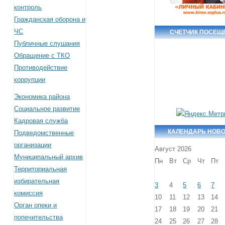
контроль
Гражданская оборона и
ЧС
СЧЕТЧИК ПОСЕЩ
Публичные слушания
Обращение с ТКО
Противодействие
коррупции
Экономика района
Социальное развитие
Кадровая служба
КАЛЕНДАРЬ НОВ
Подведомственные
организации
Август 2026
Муниципальный архив
Пн
Вт
Ср
Чт
Пт
Территориальная
избирательная
3
4
5
6
7
комиссия
10
11
12
13
14
Орган опеки и
17
18
19
20
21
попечительства
24
25
26
27
28