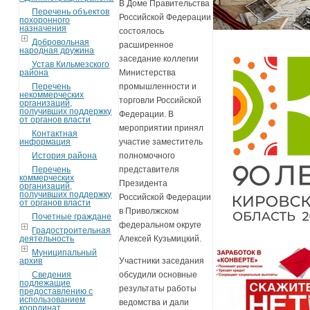
В Доме Правительства
Перечень объектов
Российской Федерации
похоронного
назначения
состоялось
Добровольная
расширенное
народная дружина
заседание коллегии
Устав Кильмезского
района
Министерства
Перечень
промышленности и
некоммерческих
торговли Российской
организаций,
получивших поддержку
Федерации. В
от органов власти
мероприятии принял
Контактная
информация
участие заместитель
История района
полномочного
Перечень
представителя
коммерческих
Президента
организаций,
получивших поддержку
Российской Федерации
от органов власти
в Приволжском
Почетные граждане
федеральном округе
Градостроительная
деятельность
Алексей Кузьмицкий.
Муниципальный
архив
Участники заседания
Сведения
обсудили основные
подлежащие
результаты работы
предоставлению с
использованием
ведомства и дали
координат