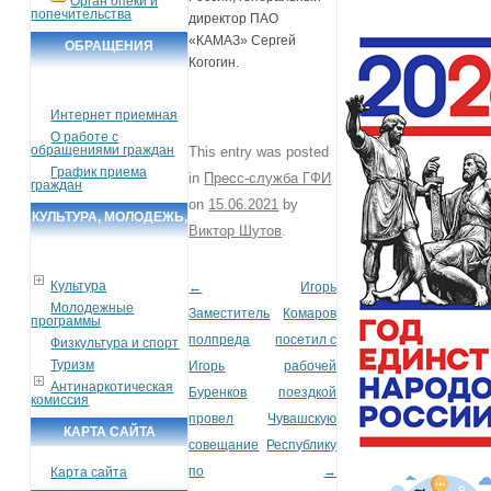
Орган опеки и
попечительства
директор ПАО
«КАМАЗ» Сергей
ОБРАЩЕНИЯ
Когогин.
ГРАЖДАН
Интернет приемная
О работе с
обращениями граждан
This entry was posted
График приема
in
Пресс-служба ГФИ
граждан
on
15.06.2021
by
КУЛЬТУРА, МОЛОДЕЖЬ,
Виктор Шутов
.
СПОРТ, ТУРИЗМ
Культура
←
Игорь
Post navigation
Молодежные
Заместитель
Комаров
программы
полпреда
посетил с
Физкультура и спорт
Туризм
Игорь
рабочей
Антинаркотическая
Буренков
поездкой
комиссия
провел
Чувашскую
КАРТА САЙТА
совещание
Республику
по
→
Карта сайта