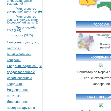
информационных
технологий (4)
Министерство
внутренней политики (9)
Министерство
социального развития
Кировской области (9)
ГОЛОСУЙ!
Пресс-служба
ГФИ (974)
Новости (3165)
Сведения о доходах,
расходах
Муниципальный
КООПЕРАЦИ
контроль
Сведения подлежащие
предоставлению с
Навигатор по мерам 
использованием
сельскохозяйств
координат
кооперации
Национальная
политика
КАТАЛОГ ПРОДУ
Добровольная
народная дружина