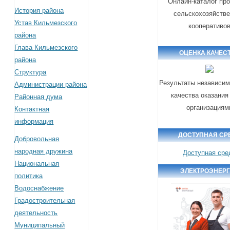
Онлайн-каталог пр
История района
сельскохозяйств
Устав Кильмезского
кооперативо
района
Глава Кильмезского
ОЦЕНКА КАЧЕС
района
Структура
Результаты независим
Администрации района
качества оказания
Районная дума
организациям
Контактная
информация
ДОСТУПНАЯ СР
Добровольная
народная дружина
Доступная сре
Национальная
ЭЛЕКТРОЭНЕР
политика
Водоснабжение
Градостроительная
деятельность
Муниципальный