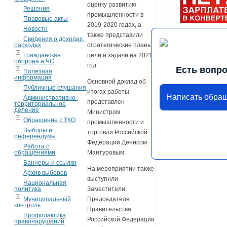
оценку развитию
Решения
промышленности в
Правовые акты
2019-2020 годах, а
Новости
также представили
Сведения о доходах,
расходах
стратегические планы,
Гражданская
цели и задачи на 2021
оборона и ЧС
год.
Есть вопр
Полезная
информация
Основной доклад об
Публичные слушания
итогах работы
Написать обра
Административно-
представлен
территориальное
деление
Министром
Обращение с ТКО
промышленности и
Выборы и
торговли Российской
референдумы
Федерации Денисом
Работа с
обращениями
Мантуровым.
Баннеры и ссылки
На мероприятии также
Архив выборов
выступили
Национальная
политика
Заместители
Муниципальный
Председателя
контроль
Правительства
Профилактика
Российской Федерации
правонарушений