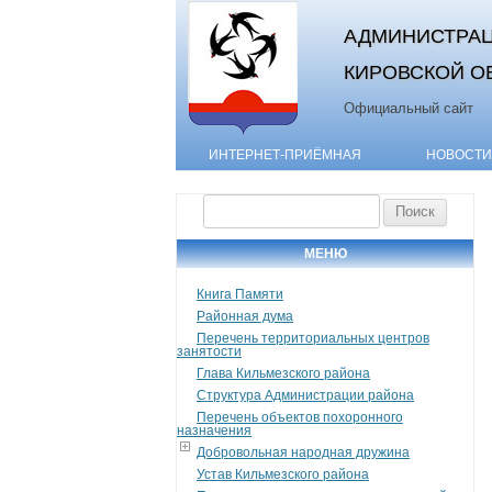
АДМИНИСТРАЦ
КИРОВСКОЙ О
Официальный сайт
ИНТЕРНЕТ-ПРИЁМНАЯ
НОВОСТИ
Найти:
МЕНЮ
Книга Памяти
Районная дума
Перечень территориальных центров
занятости
Глава Кильмезского района
Структура Администрации района
Перечень объектов похоронного
назначения
Добровольная народная дружина
Устав Кильмезского района