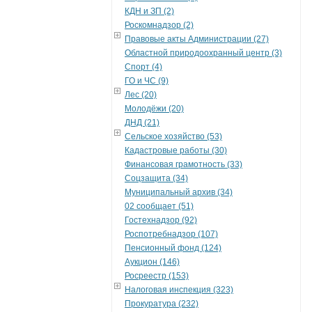
КДН и ЗП (2)
Роскомнадзор (2)
Правовые акты Администрации (27)
Областной природоохранный центр (3)
Спорт (4)
ГО и ЧС (9)
Лес (20)
Молодёжи (20)
ДНД (21)
Сельское хозяйство (53)
Кадастровые работы (30)
Финансовая грамотность (33)
Соцзащита (34)
Муниципальный архив (34)
02 сообщает (51)
Гостехнадзор (92)
Роспотребнадзор (107)
Пенсионный фонд (124)
Аукцион (146)
Росреестр (153)
Налоговая инспекция (323)
Прокуратура (232)