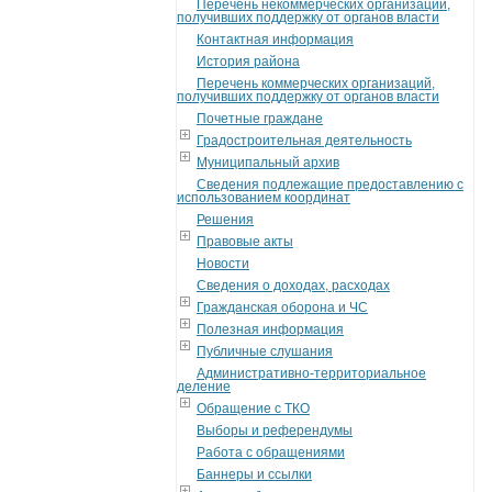
Перечень некоммерческих организаций,
получивших поддержку от органов власти
Контактная информация
История района
Перечень коммерческих организаций,
получивших поддержку от органов власти
Почетные граждане
Градостроительная деятельность
Муниципальный архив
Сведения подлежащие предоставлению с
использованием координат
Решения
Правовые акты
Новости
Сведения о доходах, расходах
Гражданская оборона и ЧС
Полезная информация
Публичные слушания
Административно-территориальное
деление
Обращение с ТКО
Выборы и референдумы
Работа с обращениями
Баннеры и ссылки