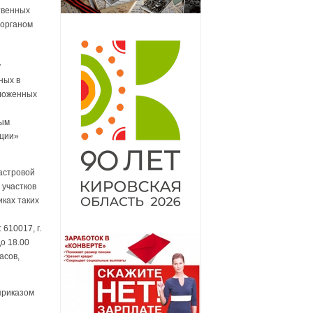
твенных
 органом
у
ных в
оложенных
ным
ации»
астровой
 участков
ках таких
610017, г.
до 18.00
асов,
приказом