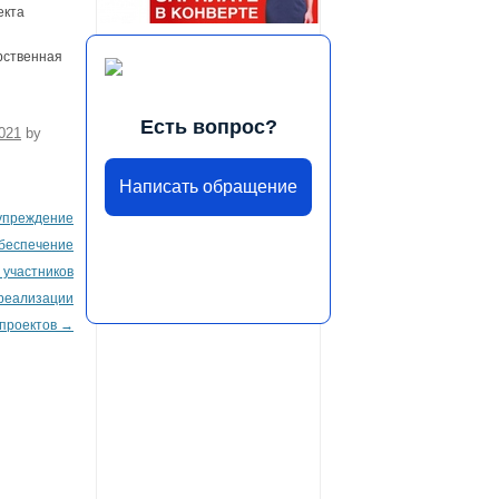
екта
арственная
Есть вопрос?
021
by
Написать обращение
дупреждение
беспечение
 участников
 реализации
проектов
→