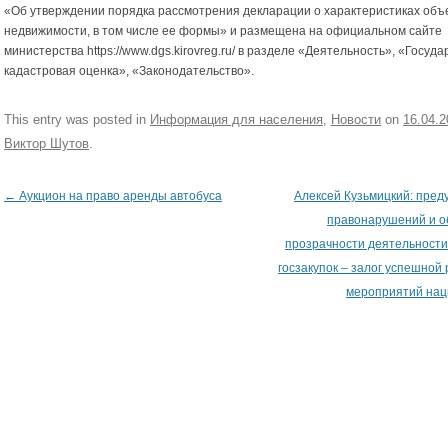
«Об утверждении порядка рассмотрения декларации о характеристиках объ
недвижимости, в том числе ее формы» и размещена на официальном сайте
министерства https://www.dgs.kirovreg.ru/ в разделе «Деятельность», «Госуд
кадастровая оценка», «Законодательство».
This entry was posted in
Информация для населения
,
Новости
on
16.04.2
Виктор Шутов
.
←
Аукцион на право аренды автобуса
Алексей Кузьмицкий: пре
Post navigation
правонарушений и о
прозрачности деятельности
госзакупок – залог успешной
мероприятий нац