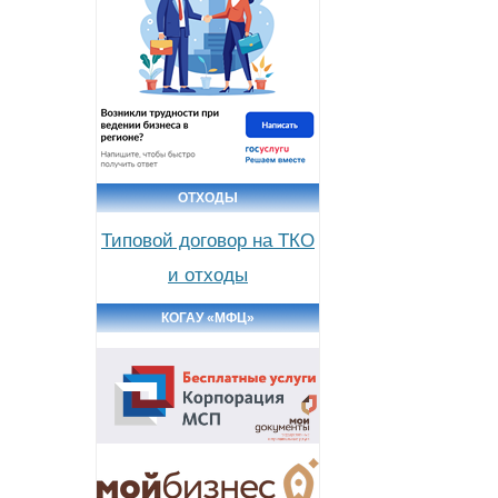
ОТХОДЫ
Типовой договор на ТКО
и отходы
КОГАУ «МФЦ»