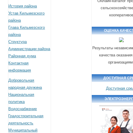
Онлайн-каталог пр
История района
сельскохозяйств
Устав Кильмезского
кооперативо
района
Глава Кильмезского
ОЦЕНКА КАЧЕС
района
Структура
Результаты независим
Администрации района
качества оказания
Районная дума
организациям
Контактная
информация
ДОСТУПНАЯ СР
Добровольная
народная дружина
Доступная сре
Национальная
ЭЛЕКТРОЭНЕР
политика
Водоснабжение
Градостроительная
деятельность
Муниципальный