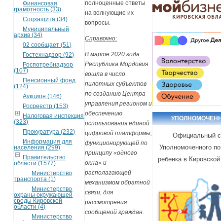
полноценные ответы
Финансовая
грамотность (33)
на волнующие их
Соцзащита (34)
вопросы.
Муниципальный
архив (34)
Справочно:
02 сообщает (51)
В марте 2020 года
Гостехнадзор (92)
Республика Мордовия
Роспотребнадзор
(107)
вошла в число
Пенсионный фонд
пилотных субъектов
(124)
по созданию Центра
Аукцион (146)
управления регионом и
Росреестр (153)
обеспечению
Налоговая инспекция
УПОЛНОМОЧЕН
(323)
использования единой
Прокуратура (232)
цифровой платформы,
Официальный с
Информация для
функционирующей по
Уполномоченного по
населения (299)
принципу «одного
Правительство
ребенка в Кировской
окна» и
области (1577)
располагающей
Министерство
транспорта (1)
механизмом обратной
Министерство
связи, для
охраны окружающей
среды Кировской
рассмотрения
области (4)
сообщений граждан.
Министерство