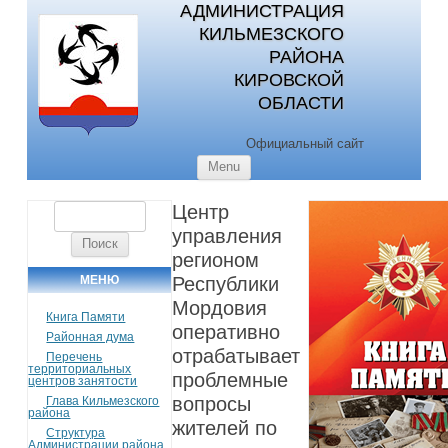
АДМИНИСТРАЦИЯ
КИЛЬМЕЗСКОГО
РАЙОНА
КИРОВСКОЙ
ОБЛАСТИ
Официальный сайт
Skip to content
Menu
Центр
Найти:
управления
регионом
МЕНЮ
Республики
Мордовия
Книга Памяти
оперативно
Районная дума
отрабатывает
Перечень
территориальных
проблемные
центров занятости
вопросы
Глава Кильмезского
района
жителей по
Структура
Администрации района