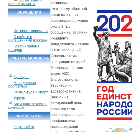
Орган опеки и
регионом на
попечительства
платформу обратной
ОБРАЩЕНИЯ
связи из разных
ГРАЖДАН
источников поступило
около 3 тыс.
Интернет приемная
сообщений. По линии
О работе с
инцидент-
обращениями граждан
менеджмента – свыше
График приема
граждан
8 тыс. сообщений.
Основные темы,
КУЛЬТУРА, МОЛОДЕЖЬ,
волнующие жителей
СПОРТ, ТУРИЗМ
Мордовии, – ремонт
дорог, ЖКХ,
Культура
благоустройство
Молодежные
территорий,
программы
здравоохранение.
Физкультура и спорт
Важной на
Туризм
сегодняшний день
Антинаркотическая
комиссия
остается тема
распространения и
КАРТА САЙТА
профилактики
коронавирусной
Карта сайта