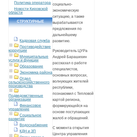
Политика оператора
социально-
Новости Кировской
экономическую
области
ситуацию, а также
СТРУКТУРНЫЕ
вырабатываются
предложения по
ПОДРАЗДЕЛЕНИЯ
дальнейшему
Кадровая служба
развитию.
Противодействие
коррупции
Руководитель ЦУРа
Муниципальные
Андрей Барашихин
услуги и функции
рассказал о работе
Образование
специалистов,
Экономика района
основных вопросах,
Отдел
волнующих жителей
сельскохозяйственного
производства
республики,
познакомил с Тепловой
Подведомственные
организации
картой региона,
Финансовое
формирующейся на
управление
основе поступающих
Социальное
жалоб и обращений.
развитие
Водоснабжение
С момента открытия
КДН и ЗП
Центра управления