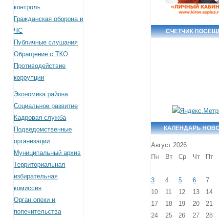
контроль
Гражданская оборона и
ЧС
СЧЕТЧИК ПОСЕЩ
Публичные слушания
Обращение с ТКО
Противодействие
коррупции
Экономика района
Социальное развитие
Кадровая служба
КАЛЕНДАРЬ НОВ
Подведомственные
организации
Август 2026
Муниципальный архив
Пн
Вт
Ср
Чт
Пт
Территориальная
избирательная
3
4
5
6
7
комиссия
10
11
12
13
14
Орган опеки и
17
18
19
20
21
попечительства
24
25
26
27
28