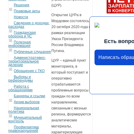
Решения
(ЦУР).
Правовые акты
Открытие ЦУРа в
Новости
Мордовии состоялось
Сведения о доходах,
расходах
20 октября 2020 года в
Гражданская
рамках реализации
оборона и ЧС
Указа Президента
Есть вопр
Полезная
России Владимира
информация
Путина.
Публичные слушания
Написать обра
Административно-
ЦУР – единый пункт
территориальное
деление
мониторинга, в
Обращение с ТКО
который поступают и
Выборы и
оперативно
референдумы
отрабатываются
Работа с
обращениями
проблемные вопросы
Баннеры и ссылки
граждан по всем
Архив выборов
направлениям,
Национальная
связанным с жизнью
политика
региона, формируются
Муниципальный
аналитические
контроль
материалы,
Профилактика
правонарушений
характеризующие