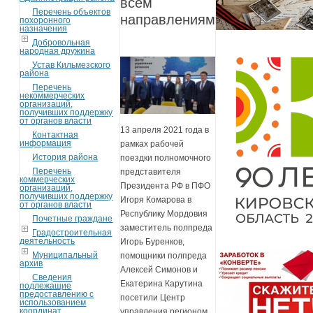
всем
Перечень объектов
направлениям
похоронного
назначения
Добровольная
народная дружина
Устав Кильмезского
района
Перечень
некоммерческих
организаций,
получивших поддержку
от органов власти
13 апреля 2021 года в
Контактная
информация
рамках рабочей
История района
поездки полномочного
Перечень
представителя
коммерческих
Президента РФ в ПФО
организаций,
получивших поддержку
Игоря Комарова в
от органов власти
Республику Мордовия
Почетные граждане
заместитель полпреда
Градостроительная
деятельность
Игорь Буренков,
Муниципальный
помощники полпреда
архив
Алексей Симонов и
Сведения
Екатерина Карутина
подлежащие
предоставлению с
посетили Центр
использованием
координат
управления регионом