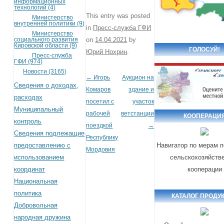
информационных
технологий (4)
This entry was posted
Министерство
внутренней политики (9)
in
Пресс-служба ГФИ
Министерство
социального развития
on
14.04.2021
by
Кировской области (9)
ГОЛОСУЙ!
Юрий Нохрин
.
Пресс-служба
ГФИ (974)
Новости (3165)
←
Игорь
Аукцион на
Post navigation
Сведения о доходах,
Комаров
здание и
расходах
посетил с
участок
Муниципальный
рабочей
ветстанции
КООПЕРАЦИ
контроль
поездкой
→
Сведения подлежащие
Республику
предоставлению с
Навигатор по мерам 
Мордовия
использованием
сельскохозяйств
координат
кооперации
Национальная
политика
КАТАЛОГ ПРОДУ
Добровольная
народная дружина