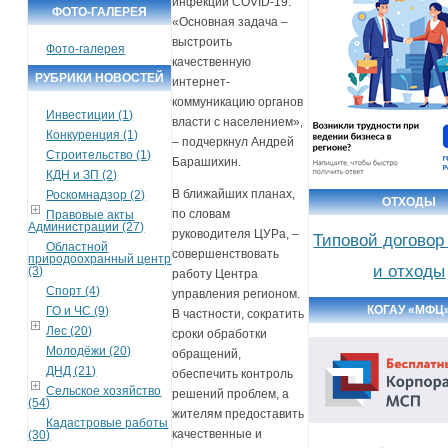
инфекции COVID-19.
ФОТО-ГАЛЕРЕЯ
«Основная задача –
выстроить
Фото-галерея
качественную
РУБРИКИ НОВОСТЕЙ
интернет-
коммуникацию органов
Инвестиции (1)
власти с населением»,
Конкуренция (1)
– подчеркнул Андрей
Строительство (1)
Барашихин.
КДН и ЗП (2)
В ближайших планах,
Роскомнадзор (2)
ОТХОДЫ
по словам
Правовые акты
Администрации (27)
руководителя ЦУРа, –
Типовой договор
Областной
совершенствовать
природоохранный центр
и отходы
(3)
работу Центра
Спорт (4)
управления регионом.
КОГАУ «МФЦ
ГО и ЧС (9)
В частности, сократить
Лес (20)
сроки обработки
Молодёжи (20)
обращений,
ДНД (21)
обеспечить контроль
Сельское хозяйство
решений проблем, а
(54)
жителям предоставить
Кадастровые работы
качественные и
(30)