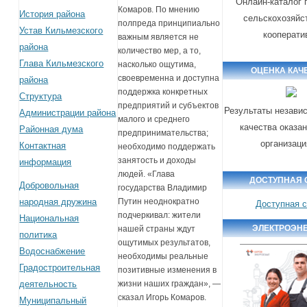
Онлайн-каталог 
Комаров. По мнению
История района
сельскохозяйс
полпреда принципиально
Устав Кильмезского
кооперати
важным является не
района
количество мер, а то,
Глава Кильмезского
насколько ощутима,
ОЦЕНКА КАЧ
своевременна и доступна
района
поддержка конкретных
Структура
предприятий и субъектов
Результаты незави
Администрации района
малого и среднего
качества оказа
Районная дума
предпринимательства;
организац
Контактная
необходимо поддержать
занятость и доходы
информация
людей. «Глава
ДОСТУПНАЯ 
Добровольная
государства Владимир
народная дружина
Путин неоднократно
Доступная 
подчеркивал: жители
Национальная
ЭЛЕКТРОЭН
нашей страны ждут
политика
ощутимых результатов,
Водоснабжение
необходимы реальные
Градостроительная
позитивные изменения в
деятельность
жизни наших граждан», —
сказал Игорь Комаров.
Муниципальный