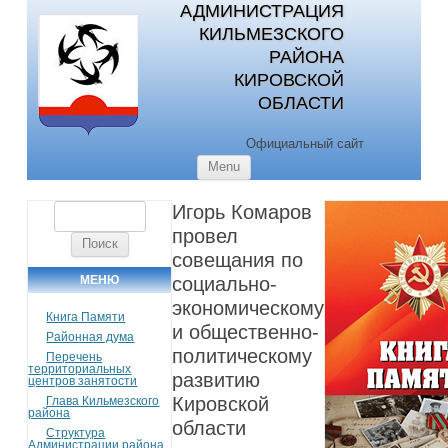
АДМИНИСТРАЦИЯ
КИЛЬМЕЗСКОГО
РАЙОНА
КИРОВСКОЙ
ОБЛАСТИ
Официальный сайт
Skip to content
Menu
Игорь Комаров
Найти:
провел
совещания по
МЕНЮ
социально-
экономическому
Книга Памяти
и общественно-
Районная дума
политическому
Перечень
территориальных
развитию
центров занятости
Кировской
Глава Кильмезского
района
области
Структура
Администрации района