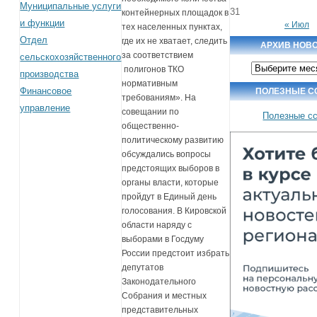
Муниципальные услуги
31
контейнерных площадок в
и функции
« Июл
тех населенных пунктах,
Отдел
где их не хватает, следить
АРХИВ НОВ
за соответствием
сельскохозяйственного
Архив
полигонов ТКО
производства
новостей
нормативным
Финансовое
ПОЛЕЗНЫЕ С
требованиям». На
управление
совещании по
Полезные с
общественно-
политическому развитию
обсуждались вопросы
предстоящих выборов в
органы власти, которые
пройдут в Единый день
голосования. В Кировской
области наряду с
выборами в Госдуму
России предстоит избрать
депутатов
Законодательного
Собрания и местных
представительных