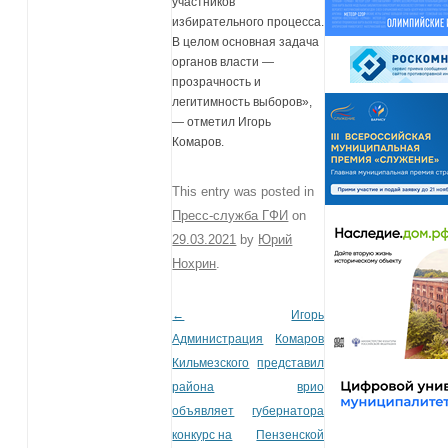
участников
избирательного процесса.
В целом основная задача
органов власти —
прозрачность и
легитимность выборов»,
— отметил Игорь
Комаров.
This entry was posted in
Пресс-служба ГФИ
on
29.03.2021
by
Юрий
Нохрин
.
←
Игорь
Post navigation
Администрация
Комаров
Кильмезского
представил
района
врио
объявляет
губернатора
конкурс на
Пензенской