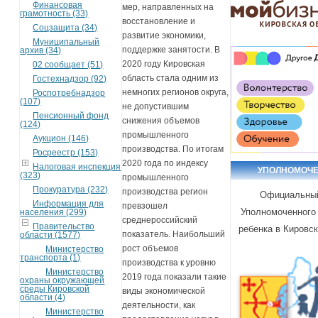
Финансовая
мер, направленных на
грамотность (33)
восстановление и
Соцзащита (34)
развитие экономики,
Муниципальный
поддержке занятости. В
архив (34)
2020 году Кировская
02 сообщает (51)
область стала одним из
Гостехнадзор (92)
немногих регионов округа,
Роспотребнадзор
(107)
не допустившим
Пенсионный фонд
снижения объемов
(124)
промышленного
Аукцион (146)
производства. По итогам
Росреестр (153)
2020 года по индексу
Налоговая инспекция
УПОЛНОМОЧ
(323)
промышленного
Прокуратура (232)
производства регион
Официальный
Информация для
превзошел
Уполномоченного
населения (299)
среднероссийский
Правительство
ребенка в Кировс
показатель. Наибольший
области (1577)
рост объемов
Министерство
транспорта (1)
производства к уровню
Министерство
2019 года показали такие
охраны окружающей
среды Кировской
виды экономической
области (4)
деятельности, как
Министерство