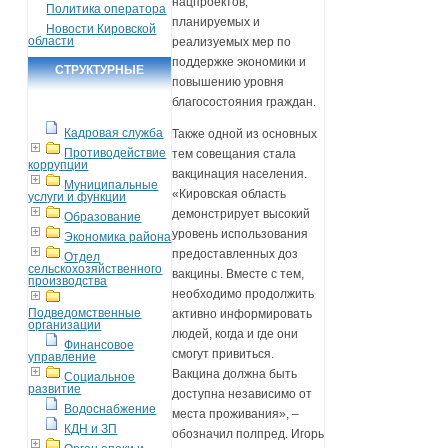
нацпроектов,
Политика оператора
планируемых и
Новости Кировской
области
реализуемых мер по
поддержке экономики и
СТРУКТУРНЫЕ
повышению уровня
ПОДРАЗДЕЛЕНИЯ
благосостояния граждан.
Кадровая служба
Также одной из основных
Противодействие
тем совещания стала
коррупции
вакцинация населения.
Муниципальные
«Кировская область
услуги и функции
демонстрирует высокий
Образование
уровень использования
Экономика района
предоставленных доз
Отдел
сельскохозяйственного
вакцины. Вместе с тем,
производства
необходимо продолжить
Подведомственные
активно информировать
организации
людей, когда и где они
Финансовое
смогут привиться.
управление
Вакцина должна быть
Социальное
развитие
доступна независимо от
Водоснабжение
места проживания», –
КДН и ЗП
обозначил полпред. Игорь