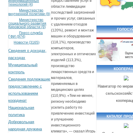
предоставление услуг в
информационных
технологий (4)
области ликвидации
Министерство
последствий загрязнений
внутренней политики (9)
и прочих услуг, связанных
Министерство
социального развития
с удалением отходов
Кировской области (9)
ГОЛОСУ
(120%), ремонт и монтаж
Пресс-служба
машин и оборудования
ГФИ (974)
(118,1%), производство
Новости (3165)
компьютеров,
Сведения о доходах,
электронных и оптических
расходах
изделий (113,3%),
Муниципальный
производство
КООПЕРА
контроль
лекарственных средств и
материалов,
Сведения подлежащие
применяемых в
предоставлению с
Навигатор по мера
медицинских целях
использованием
сельскохозяйс
(110,9%). «Тем не менее,
координат
кооперац
региону необходимо
Национальная
усилить работу по
привлечению инвестиций
политика
КАТАЛОГ ПРО
и улучшению
Добровольная
инвестиционного
народная дружина
климата», — сказал Игорь