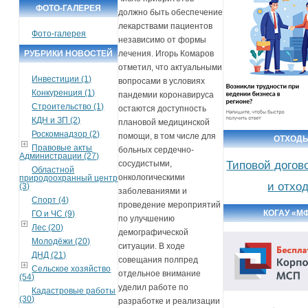
ФОТО-ГАЛЕРЕЯ
должно быть обеспечение
лекарствами пациентов
Фото-галерея
независимо от формы
РУБРИКИ НОВОСТЕЙ
лечения. Игорь Комаров
отметил, что актуальными
Инвестиции (1)
вопросами в условиях
Конкуренция (1)
пандемии коронавируса
Строительство (1)
остаются доступность
КДН и ЗП (2)
плановой медицинской
Роскомнадзор (2)
помощи, в том числе для
ОТХОД
Правовые акты
больных сердечно-
Администрации (27)
Типовой догов
сосудистыми,
Областной
онкологическими
природоохранный центр
и отхо
(3)
заболеваниями и
Спорт (4)
проведение мероприятий
КОГАУ «М
ГО и ЧС (9)
по улучшению
Лес (20)
демографической
Молодёжи (20)
ситуации. В ходе
ДНД (21)
совещания полпред
Сельское хозяйство
отдельное внимание
(54)
уделил работе по
Кадастровые работы
(30)
разработке и реализации