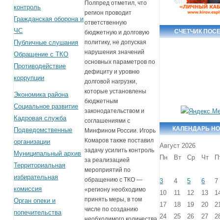
Полпред отметил, что
контроль
регион проводит
Гражданская оборона и
ответственную
ЧС
СЧЕТЧИК ПОС
бюджетную и долговую
Публичные слушания
политику, не допуская
нарушения значений
Обращение с ТКО
основных параметров по
Противодействие
дефициту и уровню
коррупции
долговой нагрузки,
которые установлены
Экономика района
бюджетным
Социальное развитие
законодательством и
Кадровая служба
соглашениями с
КАЛЕНДАРЬ Н
Подведомственные
Минфином России. Игорь
Комаров также поставил
организации
Август 2026
задачу усилить контроль
Муниципальный архив
Пн
Вт
Ср
Чт
П
за реализацией
Территориальная
мероприятий по
избирательная
обращению с ТКО —
3
4
5
6
7
комиссия
«региону необходимо
10
11
12
13
1
принять меры, в том
Орган опеки и
17
18
19
20
2
числе по созданию
попечительства
24
25
26
27
2
необходимого количества