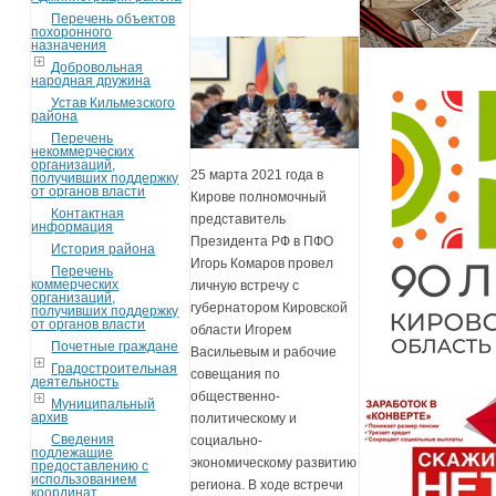
Перечень объектов
похоронного
назначения
Добровольная
народная дружина
Устав Кильмезского
района
Перечень
некоммерческих
организаций,
25 марта 2021 года в
получивших поддержку
от органов власти
Кирове полномочный
Контактная
представитель
информация
Президента РФ в ПФО
История района
Игорь Комаров провел
Перечень
коммерческих
личную встречу с
организаций,
губернатором Кировской
получивших поддержку
от органов власти
области Игорем
Почетные граждане
Васильевым и рабочие
Градостроительная
совещания по
деятельность
общественно-
Муниципальный
архив
политическому и
Сведения
социально-
подлежащие
экономическому развитию
предоставлению с
использованием
региона. В ходе встречи
координат