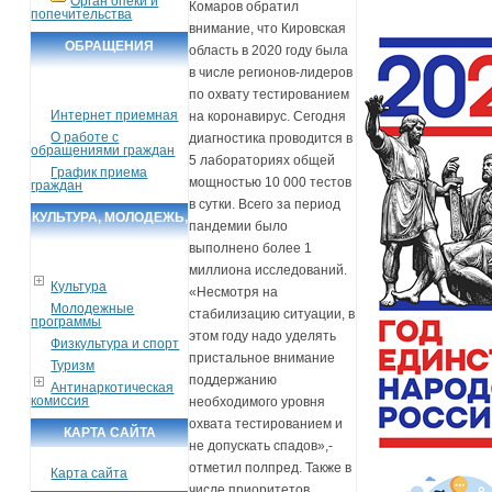
Орган опеки и
Комаров обратил
попечительства
внимание, что Кировская
ОБРАЩЕНИЯ
область в 2020 году была
в числе регионов-лидеров
ГРАЖДАН
по охвату тестированием
Интернет приемная
на коронавирус. Сегодня
О работе с
диагностика проводится в
обращениями граждан
5 лабораториях общей
График приема
мощностью 10 000 тестов
граждан
в сутки. Всего за период
КУЛЬТУРА, МОЛОДЕЖЬ,
пандемии было
СПОРТ, ТУРИЗМ
выполнено более 1
миллиона исследований.
Культура
«Несмотря на
Молодежные
стабилизацию ситуации, в
программы
этом году надо уделять
Физкультура и спорт
пристальное внимание
Туризм
поддержанию
Антинаркотическая
комиссия
необходимого уровня
охвата тестированием и
КАРТА САЙТА
не допускать спадов»,-
отметил полпред. Также в
Карта сайта
числе приоритетов