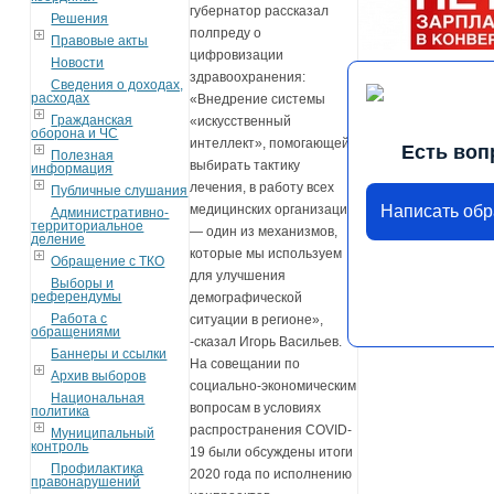
губернатор рассказал
Решения
полпреду о
Правовые акты
цифровизации
Новости
здравоохранения:
Сведения о доходах,
расходах
«Внедрение системы
Гражданская
«искусственный
оборона и ЧС
интеллект», помогающей
Есть воп
Полезная
выбирать тактику
информация
лечения, в работу всех
Публичные слушания
Написать об
медицинских организаций
Административно-
территориальное
— один из механизмов,
деление
которые мы используем
Обращение с ТКО
для улучшения
Выборы и
референдумы
демографической
Работа с
ситуации в регионе»,
обращениями
-сказал Игорь Васильев.
Баннеры и ссылки
На совещании по
Архив выборов
социально-экономическим
Национальная
вопросам в условиях
политика
распространения COVID-
Муниципальный
контроль
19 были обсуждены итоги
Профилактика
2020 года по исполнению
правонарушений