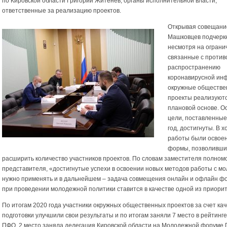
по Кировской области Григорий Житенев, органы исполнительной власти,
ответственные за реализацию проектов.
Открывая совещани
Машковцев подчеркн
несмотря на ограни
связанные с проти
распространению
коронавирусной инф
окружные обществ
проекты реализуют
плановой основе. 
цели, поставленные
год, достигнуты. В х
работы были освое
формы, позволивш
расширить количество участников проектов. По словам заместителя полном
представителя, «достигнутые успехи в освоении новых методов работы с м
нужно применять и в дальнейшем – задача совмещения онлайн и офлайн ф
при проведении молодежной политики ставится в качестве одной из приори
По итогам 2020 года участники окружных общественных проектов за счет ка
подготовки улучшили свои результаты и по итогам заняли 7 место в рейтинг
ПФО. 2 место заняла делегация Кировской области на Молодежной форуме