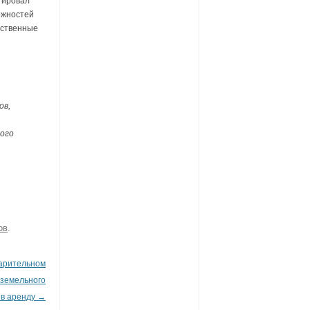
тировал
ожностей
ественные
ов,
вого
ов
.
арительном
 земельного
 в аренду
→