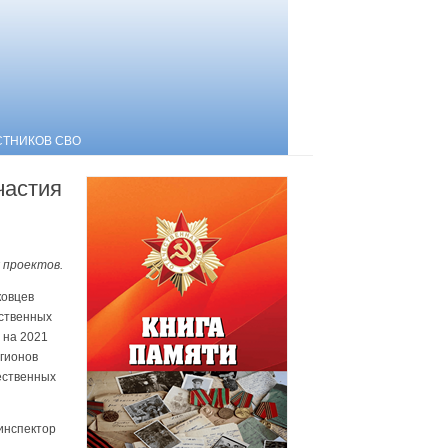
СТНИКОВ СВО
частия
 проектов.
ковцев
ественных
 на 2021
гионов
ественных
инспектор