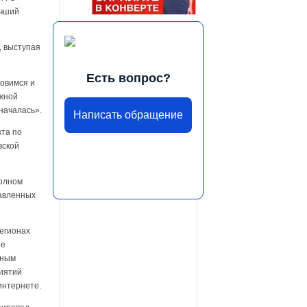
учший
, выступая
Есть вопрос?
новимся и
ужной
 началась».
Написать обращение
кта по
вской
полном
авленных
егионах
ое
ьным
риятий
интернете.