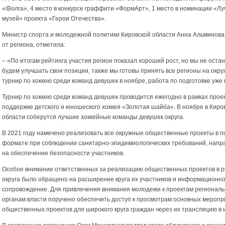
«iВолга», 4 место в конкурсе граффити «ФормАрт», 1 место в номинации «Л
музей» проекта «Герои Отечества».
Министр спорта и молодежной политики Кировской области Анна Альминова
от региона, отметила:
– «По итогам рейтинга участия регион показал хороший рост, но мы не оста
будем улучшать свои позиции, также мы готовы принять все регионы на окр
турнир по хоккею среди команд девушек в ноябре, работа по подготовке уже
Турнир по хоккею среди команд девушек проводится ежегодно в рамках прое
поддержке детского и юношеского хоккея «Золотая шайба». В ноябре в Киро
области соберутся лучшие хоккейные команды девушек округа.
В 2021 году намечено реализовать все окружные общественные проекты в 
формате при соблюдении санитарно-эпидемиологических требований, напр
на обеспечение безопасности участников.
Особое внимание ответственных за реализацию общественных проектов в р
округа было обращено на расширение круга их участников и информационн
сопровождение. Для привлечения внимания молодежи к проектам регионал
органам власти поручено обеспечить доступ к просмотрам основных мероп
общественных проектов для широкого круга граждан через их трансляцию в 