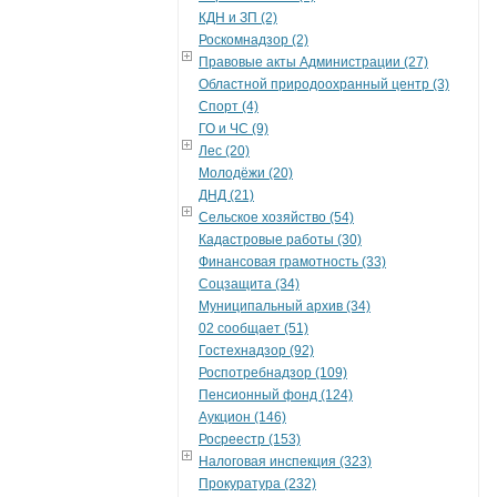
КДН и ЗП (2)
Роскомнадзор (2)
Правовые акты Администрации (27)
Областной природоохранный центр (3)
Спорт (4)
ГО и ЧС (9)
Лес (20)
Молодёжи (20)
ДНД (21)
Сельское хозяйство (54)
Кадастровые работы (30)
Финансовая грамотность (33)
Соцзащита (34)
Муниципальный архив (34)
02 сообщает (51)
Гостехнадзор (92)
Роспотребнадзор (109)
Пенсионный фонд (124)
Аукцион (146)
Росреестр (153)
Налоговая инспекция (323)
Прокуратура (232)