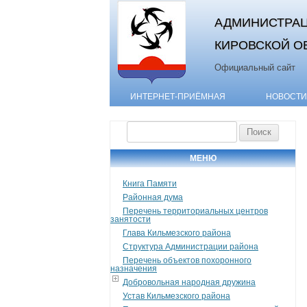
АДМИНИСТРАЦ
КИРОВСКОЙ О
Официальный сайт
ИНТЕРНЕТ-ПРИЁМНАЯ
НОВОСТИ
Найти:
МЕНЮ
Книга Памяти
Районная дума
Перечень территориальных центров
занятости
Глава Кильмезского района
Структура Администрации района
Перечень объектов похоронного
назначения
Добровольная народная дружина
Устав Кильмезского района