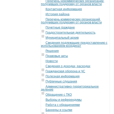
Перечень некоммерческих организаций,
получивших поддержку от органов власти
Контактная информация
История района
Перечень коммерческих организаций,
получивших поддержку от органов власти
Почетные граждане
Градостроительная деятельность
Муниципальный архив
Сведения подлежащие предоставлению с
использованием координат
Решения
Правовые акты
Новости
Сведения о доходах, расходах
Гражданская оборона и ЧС
Полезная информация
Публичные слушания
Административно-территориальное
деление
Обращение с ТКО
Выборы и референдумы
Работа с обращениями
Баннеры и ссылки