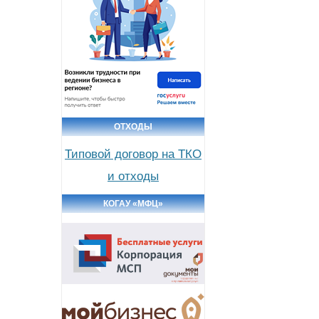
ОТХОДЫ
Типовой договор на ТКО
и отходы
КОГАУ «МФЦ»