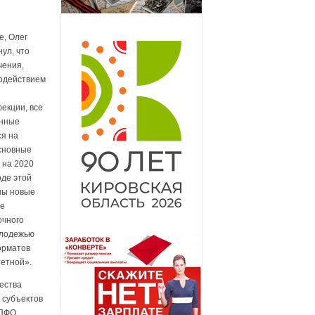
е, Олег
ул, что
чения,
водействием
екции, все
енные
ся на
Основные
 на 2020
оде этой
ны новые
ие
очного
олодежью
орматов
тетной».
чества
е субъектов
 ПФО