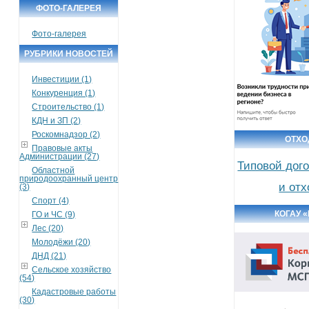
ФОТО-ГАЛЕРЕЯ
Фото-галерея
РУБРИКИ НОВОСТЕЙ
Инвестиции (1)
Конкуренция (1)
Строительство (1)
КДН и ЗП (2)
Роскомнадзор (2)
ОТХ
Правовые акты
Администрации (27)
Типовой дог
Областной
природоохранный центр
и от
(3)
Спорт (4)
КОГАУ 
ГО и ЧС (9)
Лес (20)
Молодёжи (20)
ДНД (21)
Сельское хозяйство
(54)
Кадастровые работы
(30)