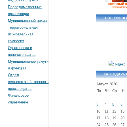
Кадровая служба
Подведомственные
организации
СЧЕТЧИК П
Муниципальный архив
Территориальная
избирательная
комиссия
Орган опеки и
попечительства
Муниципальные услуги
и функции
КАЛЕНДАРЬ
Отдел
сельскохозяйственного
Август 2026
производства
Пн
Вт
Ср
Чт
Финансовое
управление
3
4
5
6
10
11
12
13
17
18
19
20
24
25
26
27