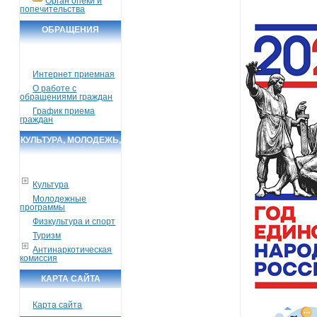
Орган опеки и
попечительства
ОБРАЩЕНИЯ
ГРАЖДАН
Интернет приемная
О работе с
обращениями граждан
График приема
граждан
КУЛЬТУРА, МОЛОДЕЖЬ,
СПОРТ, ТУРИЗМ
Культура
Молодежные
программы
Физкультура и спорт
Туризм
Антинаркотическая
комиссия
КАРТА САЙТА
Карта сайта