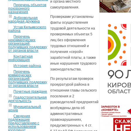
и органа местного
Перечень объектов
самоуправления.
похоронного
назначения
Проверками установлены
Добровольная
народная дружина
факты осуществления
Устав Кильмезского
трудовой деятельности на
района
проверяемых объектах 5
Перечень
некоммерческих
лиц без оформления
организаций,
трудовых отношений и
получивших поддержку
от органов власти
получения «серой»
Контактная
заработной платы, а также
информация
иные нарушения трудового
История района
законодательства.
Перечень
коммерческих
организаций,
По результатам проверок
получивших поддержку
прокуратурой района в
от органов власти
отношении главы сельского
Почетные граждане
поселения и 2
Градостроительная
деятельность
руководителей предприятий
Муниципальный
возбуждены дела об
архив
административных
Сведения
подлежащие
правонарушениях,
предоставлению с
предусмотренных ч. 4 ст.
использованием
координат