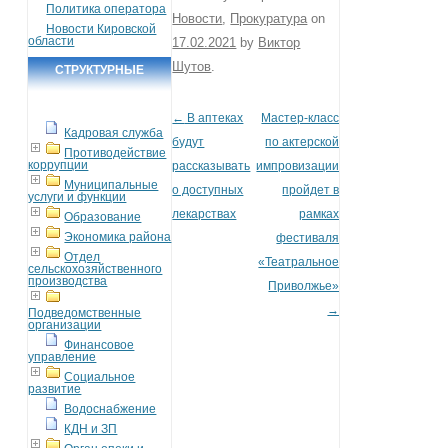
Политика оператора
Новости
,
Прокуратура
on
Новости Кировской
области
17.02.2021
by
Виктор
Шутов
.
СТРУКТУРНЫЕ
ПОДРАЗДЕЛЕНИЯ
←
В аптеках
Мастер-класс
Post navigation
Кадровая служба
будут
по актерской
Противодействие
коррупции
рассказывать
импровизации
Муниципальные
о доступных
пройдет в
услуги и функции
лекарствах
рамках
Образование
Экономика района
фестиваля
Отдел
«Театральное
сельскохозяйственного
производства
Приволжье»
→
Подведомственные
организации
Финансовое
управление
Социальное
развитие
Водоснабжение
КДН и ЗП