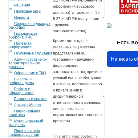
5.27 КоАП РФ (уклонение от
Решения
оформления трудового
Правовые акты
договора), а также по ч. 1 ст.
Новости
5.27 КоАП РФ (нарушение
Сведения о доходах,
трудового
расходах
законодательства).
Гражданская
оборона и ЧС
Кроме того, в адрес
Есть в
Полезная
информация
указанных лиц внесены
Публичные слушания
представления об
Написать 
Административно-
устранении нарушений
территориальное
федерального
деление
законодательства, причин и
Обращение с ТКО
условий им способствующих,
Выборы и
референдумы
в которых, поставлен вопрос
Работа с
о привлечении к
обращениями
дисциплинарной
Баннеры и ссылки
ответственности виновных
Архив выборов
лиц, на локальные
Национальная
политика
нормативные акты внесены
Муниципальный
протесты.
контроль
Профилактика
правонарушений
This entry was posted in