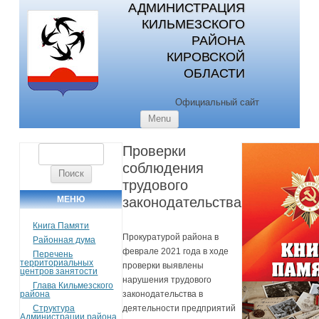
АДМИНИСТРАЦИЯ
КИЛЬМЕЗСКОГО
РАЙОНА
КИРОВСКОЙ
ОБЛАСТИ
Официальный сайт
Skip to content
Menu
Проверки
Найти:
соблюдения
трудового
МЕНЮ
законодательства
Книга Памяти
Прокуратурой района в
Районная дума
феврале 2021 года в ходе
Перечень
территориальных
проверки выявлены
центров занятости
нарушения трудового
Глава Кильмезского
района
законодательства в
Структура
деятельности предприятий
Администрации района