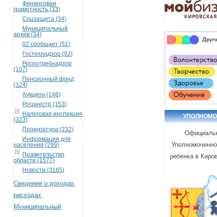
Финансовая
грамотность (33)
Соцзащита (34)
Муниципальный
архив (34)
02 сообщает (51)
Гостехнадзор (92)
Роспотребнадзор
(107)
Пенсионный фонд
(124)
Аукцион (146)
Росреестр (153)
Налоговая инспекция
УПОЛНОМ
(323)
Прокуратура (232)
Официальн
Информация для
Уполномоченно
населения (299)
Правительство
ребенка в Киро
области (1577)
Новости (3165)
Сведения о доходах,
расходах
Муниципальный