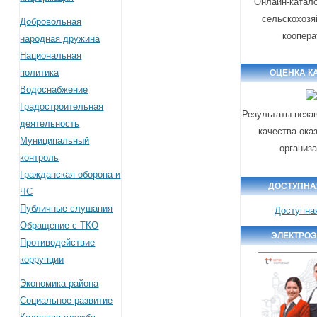
Онлайн-катало
сельскохозя
Добровольная
коопера
народная дружина
Национальная
политика
ОЦЕНКА К
Водоснабжение
Градостроительная
Результаты неза
деятельность
качества ока
Муниципальный
организ
контроль
Гражданская оборона и
ДОСТУПНА
ЧС
Публичные слушания
Доступна
Обращение с ТКО
ЭЛЕКТРО
Противодействие
коррупции
Экономика района
Социальное развитие