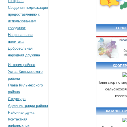
контроль
Сведения подлежащие
предоставлению с
использованием
координат
ГОЛО
Национальная
политика
Добровольная
народная дружина
История района
КООПЕ
Устав Кильмезского
района
Навигатор по ме
Глава Кильмезского
сельскохозя
района
коопер
Структура
Администрации района
КАТАЛОГ П
Районная дума
Контактная
информация