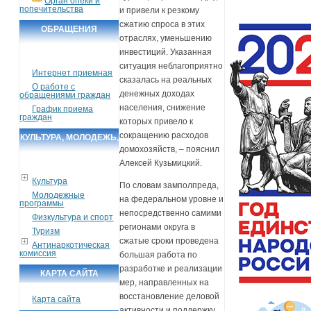
Орган опеки и
попечительства
и привели к резкому
сжатию спроса в этих
ОБРАЩЕНИЯ
отраслях, уменьшению
ГРАЖДАН
инвестиций. Указанная
ситуация неблагоприятно
Интернет приемная
сказалась на реальных
О работе с
денежных доходах
обращениями граждан
населения, снижение
График приема
граждан
которых привело к
сокращению расходов
КУЛЬТУРА, МОЛОДЕЖЬ,
домохозяйств, – пояснил
СПОРТ, ТУРИЗМ
Алексей Кузьмицкий.
Культура
По словам замполпреда,
Молодежные
на федеральном уровне и
программы
непосредственно самими
Физкультура и спорт
регионами округа в
Туризм
сжатые сроки проведена
Антинаркотическая
комиссия
большая работа по
разработке и реализации
КАРТА САЙТА
мер, направленных на
восстановление деловой
Карта сайта
активности и поддержку