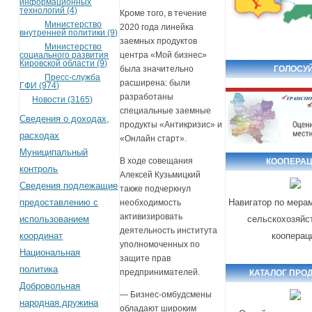
информационных
технологий (4)
Кроме того, в течение
Министерство
2020 года линейка
внутренней политики (9)
заемных продуктов
Министерство
социального развития
центра «Мой бизнес»
Кировской области (9)
ГОЛОСУЙ
была значительно
Пресс-служба
расширена: были
ГФИ (974)
разработаны
Новости (3165)
специальные заемные
Сведения о доходах,
продукты «Антикризис» и
расходах
«Онлайн старт».
Муниципальный
В ходе совещания
КООПЕРА
контроль
Алексей Кузьмицкий
Сведения подлежащие
также подчеркнул
предоставлению с
Навигатор по мера
необходимость
активизировать
использованием
сельскохозяйс
деятельность института
координат
кооперац
уполномоченных по
Национальная
защите прав
политика
предпринимателей.
КАТАЛОГ ПРО
Добровольная
— Бизнес-омбудсмены
народная дружина
обладают широким