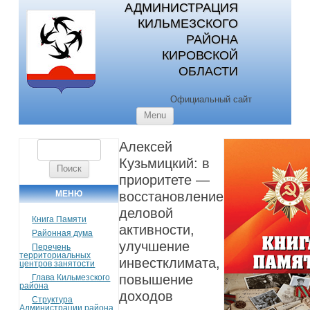
АДМИНИСТРАЦИЯ
КИЛЬМЕЗСКОГО
РАЙОНА
КИРОВСКОЙ
ОБЛАСТИ
Официальный сайт
Skip to content
Menu
Алексей
Найти:
Кузьмицкий: в
приоритете —
МЕНЮ
восстановление
деловой
Книга Памяти
активности,
Районная дума
улучшение
Перечень
территориальных
инвестклимата,
центров занятости
повышение
Глава Кильмезского
района
доходов
Структура
Администрации района