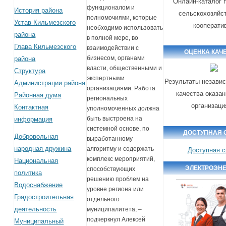
Онлайн-каталог 
функционалом и
История района
сельскохозяйс
полномочиями, которые
Устав Кильмезского
кооперати
необходимо использовать
района
в полной мере, во
Глава Кильмезского
взаимодействии с
ОЦЕНКА КАЧ
бизнесом, органами
района
власти, общественными и
Структура
экспертными
Результаты незави
Администрации района
организациями. Работа
качества оказан
Районная дума
региональных
организац
Контактная
уполномоченных должна
быть выстроена на
информация
системной основе, по
ДОСТУПНАЯ 
Добровольная
выработанному
народная дружина
алгоритму и содержать
Доступная 
комплекс мероприятий,
Национальная
ЭЛЕКТРОЭН
способствующих
политика
решению проблем на
Водоснабжение
уровне региона или
Градостроительная
отдельного
деятельность
муниципалитета, –
подчеркнул Алексей
Муниципальный