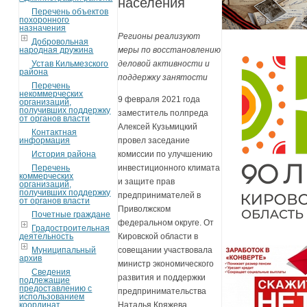
населения
Перечень объектов
похоронного
назначения
Регионы реализуют
Добровольная
народная дружина
меры по восстановлению
Устав Кильмезского
деловой активности и
района
поддержку занятости
Перечень
некоммерческих
9 февраля 2021 года
организаций,
получивших поддержку
заместитель полпреда
от органов власти
Алексей Кузьмицкий
Контактная
информация
провел заседание
История района
комиссии по улучшению
Перечень
инвестиционного климата
коммерческих
и защите прав
организаций,
получивших поддержку
предпринимателей в
от органов власти
Приволжском
Почетные граждане
федеральном округе. От
Градостроительная
деятельность
Кировской области в
Муниципальный
совещании участвовала
архив
министр экономического
Сведения
развития и поддержки
подлежащие
предоставлению с
предпринимательства
использованием
координат
Наталья Кряжева.