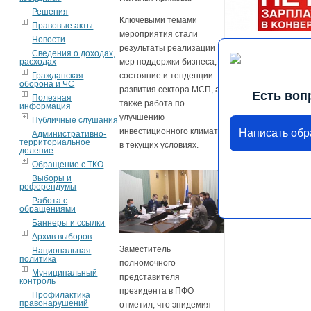
Решения
Ключевыми темами
Правовые акты
мероприятия стали
Новости
результаты реализации
Сведения о доходах,
расходах
мер поддержки бизнеса,
Гражданская
состояние и тенденции
оборона и ЧС
развития сектора МСП, а
Есть воп
Полезная
также работа по
информация
улучшению
Публичные слушания
инвестиционного климата
Написать об
Административно-
территориальное
в текущих условиях.
деление
Обращение с ТКО
Выборы и
референдумы
Работа с
обращениями
Баннеры и ссылки
Архив выборов
Заместитель
Национальная
политика
полномочного
Муниципальный
представителя
контроль
президента в ПФО
Профилактика
правонарушений
отметил, что эпидемия