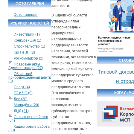
ФОТО-ГАЛЕРЕЯ
занятости.
Фото-галерея
В Кировской области
утвержден план
РУБРИКИ НОВОСТЕЙ
первоочередных
мероприятий,
Инвестиции (1)
направленных на
Конкуренция (1)
поддержку занятости
Строительство (1)
населения, отраслей
КДН и ЗП (2)
экономики, оказавшихся в
Роскомнадзор (2)
ОТХОД
зоне риска, также в план
Правовые акты
Администрации (27)
включен целый пул мер
Типовой догов
Областной
по поддержке субъектов
природоохранный центр
и отхо
(3)
малого и среднего
Спорт (4)
предпринимательства.
КОГАУ «М
ГО и ЧС (9)
Это послабления в
Лес (20)
налоговом
Молодёжи (20)
законодательстве,
ДНД (21)
субсидирование затрат
Сельское хозяйство
субъектов
(54)
предпринимательства,
Кадастровые работы
льготные кредитные
(30)