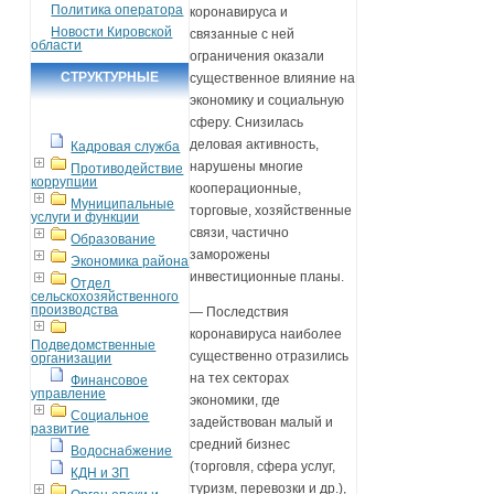
Политика оператора
коронавируса и
Новости Кировской
связанные с ней
области
ограничения оказали
СТРУКТУРНЫЕ
существенное влияние на
экономику и социальную
ПОДРАЗДЕЛЕНИЯ
сферу. Снизилась
деловая активность,
Кадровая служба
нарушены многие
Противодействие
коррупции
кооперационные,
Муниципальные
торговые, хозяйственные
услуги и функции
связи, частично
Образование
заморожены
Экономика района
инвестиционные планы.
Отдел
сельскохозяйственного
производства
— Последствия
коронавируса наиболее
Подведомственные
существенно отразились
организации
на тех секторах
Финансовое
управление
экономики, где
Социальное
задействован малый и
развитие
средний бизнес
Водоснабжение
(торговля, сфера услуг,
КДН и ЗП
туризм, перевозки и др.),