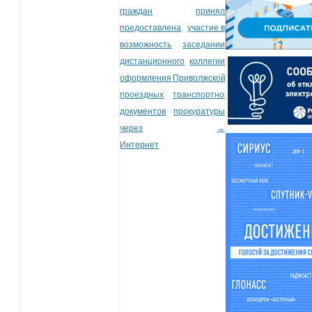
граждан
принял
предоставлена
участие в
возможность
заседании
дистанционного
коллегии
оформления
Приволжской
проездных
транспортной
документов
прокуратуры
через
→
Интернет