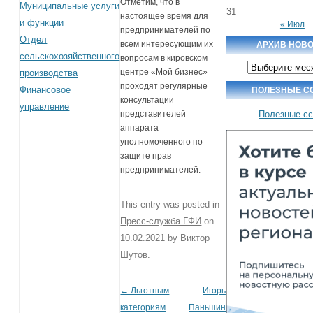
Отметим, что в
Муниципальные услуги
31
настоящее время для
и функции
« Июл
предпринимателей по
Отдел
всем интересующим их
АРХИВ НОВ
сельскохозяйственного
вопросам в кировском
Архив
центре «Мой бизнес»
производства
новостей
проходят регулярные
Финансовое
ПОЛЕЗНЫЕ С
консультации
управление
Полезные с
представителей
аппарата
уполномоченного по
защите прав
предпринимателей.
This entry was posted in
Пресс-служба ГФИ
on
10.02.2021
by
Виктор
Шутов
.
←
Льготным
Игорь
Post navigation
категориям
Паньшин