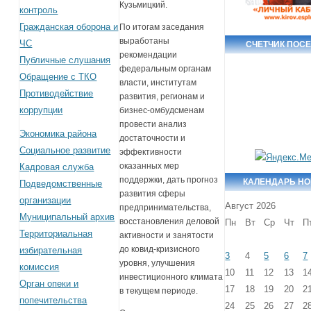
Кузьмицкий.
контроль
Гражданская оборона и
По итогам заседания
выработаны
ЧС
СЧЕТЧИК ПОС
рекомендации
Публичные слушания
федеральным органам
Обращение с ТКО
власти, институтам
Противодействие
развития, регионам и
коррупции
бизнес-омбудсменам
провести анализ
Экономика района
достаточности и
Социальное развитие
эффективности
оказанных мер
Кадровая служба
поддержки, дать прогноз
КАЛЕНДАРЬ Н
Подведомственные
развития сферы
организации
Август 2026
предпринимательства,
Муниципальный архив
восстановления деловой
Пн
Вт
Ср
Чт
П
Территориальная
активности и занятости
до ковид-кризисного
избирательная
3
4
5
6
7
уровня, улучшения
комиссия
10
11
12
13
1
инвестиционного климата
Орган опеки и
17
18
19
20
2
в текущем периоде.
попечительства
24
25
26
27
2