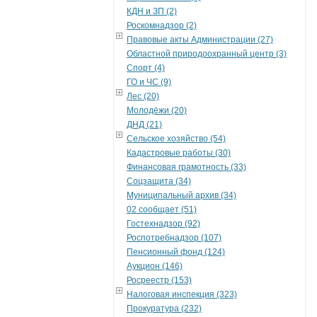
КДН и ЗП (2)
Роскомнадзор (2)
Правовые акты Администрации (27)
Областной природоохранный центр (3)
Спорт (4)
ГО и ЧС (9)
Лес (20)
Молодёжи (20)
ДНД (21)
Сельское хозяйство (54)
Кадастровые работы (30)
Финансовая грамотность (33)
Соцзащита (34)
Муниципальный архив (34)
02 сообщает (51)
Гостехнадзор (92)
Роспотребнадзор (107)
Пенсионный фонд (124)
Аукцион (146)
Росреестр (153)
Налоговая инспекция (323)
Прокуратура (232)