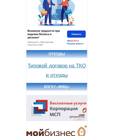
ОТХОДЫ
Типовой договор на ТКО
и отходы
КОГАУ «МФЦ»