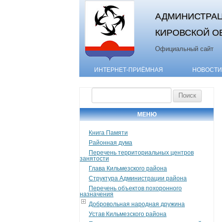
АДМИНИСТРАЦ
КИРОВСКОЙ О
Официальный сайт
ИНТЕРНЕТ-ПРИЁМНАЯ
НОВОСТИ
Найти:
МЕНЮ
Книга Памяти
Районная дума
Перечень территориальных центров
занятости
Глава Кильмезского района
Структура Администрации района
Перечень объектов похоронного
назначения
Добровольная народная дружина
Устав Кильмезского района