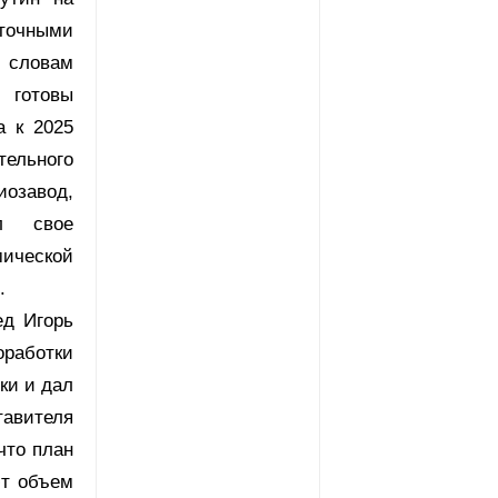
точными
 словам
 готовы
а к 2025
ельного
озавод,
ал свое
мической
.
ед Игорь
оработки
ки и дал
вителя
что план
ют объем