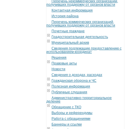
Перечень некоммерческих организаций,
получивших поддержку от органов власти
Контактная информация
История района
Перечень коммерческих организаций,
получивших поддержку от органов власти
Почетные граждане
Градостроительная деятельность
Муниципальный архив
Сведения подлежащие предоставлению с
использованием координат
Решения
Правовые акты
Новости
Сведения о доходах, расходах
Гражданская оборона и ЧС
Полезная информация
Публичные слушания
Административно-территориальное
деление
Обращение с ТКО
Выборы и референдумы
Работа с обращениями
Баннеры и ссылки