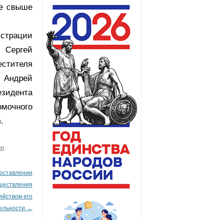
ие свыше
истрации
 Сергей
стителя
и Андрей
езидента
мочного
.
ин
.
оставлении
уществления
яйством его
ельности
→