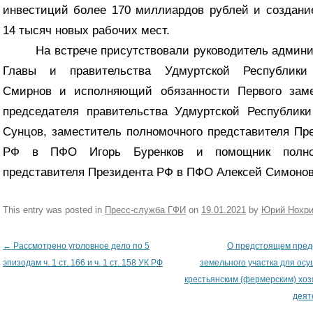
инвестиций более 170 миллиардов рублей и создан
14 тысяч новых рабочих мест.
На встрече присутствовали руководитель админ
Главы и правительства Удмуртской Республики
Смирнов и исполняющий обязанности Первого заме
председателя правительства Удмуртской Республик
Сунцов, заместитель полномочного представителя Пр
РФ в ПФО Игорь Буренков и помощник полно
представителя Президента РФ в ПФО Алексей Симонов
This entry was posted in
Пресс-служба ГФИ
on
19.01.2021
by
Юрий Нохр
←
Рассмотрено уголовное дело по 5
O предстоящем пред
Post navigation
эпизодам ч. 1 ст. 166 и ч. 1 ст. 158 УК РФ
земельного участка для ос
крестьянским (фермерским) хоз
деят