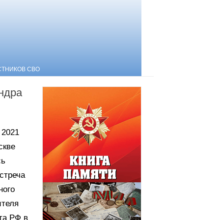
СТНИКОВ СВО
ндра
 2021
скве
сь
стреча
ного
ителя
та РФ в