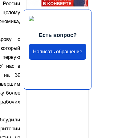
 России
о целому
ономика,
Есть вопрос?
арову о
который
Написать обращение
в первую
 У нас в
в на 39
завершим
ку более
 рабочих
бсудили
рритории
утин на