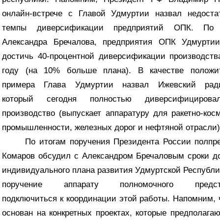
онлайн-встрече с Главой Удмуртии назвал недоста
темпы диверсификации предприятий ОПК. По
Александра Бречалова, предприятия ОПК Удмуртии
достичь 40-процентной диверсификации производств
году (на 10% больше плана). В качестве положит
примера Глава Удмуртии назвал Ижевский ради
который сегодня полностью диверсифициров
производство (выпускает аппаратуру для ракетно-кос
промышленности, железных дорог и нефтяной отрасли)
По итогам поручения Президента России полпр
Комаров обсудил с Александром Бречаловым сроки д
индивидуального плана развития Удмуртской Республи
поручение аппарату полномочного предста
подключиться к координации этой работы. Напомним, 
основан на конкретных проектах, которые предполага