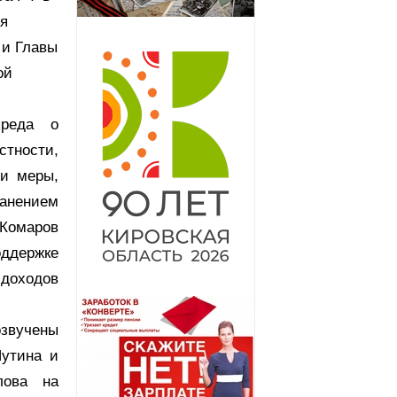
я
 и Главы
ой
преда о
стности,
и меры,
нением
омаров
ддержке
доходов
озвучены
утина и
лова на