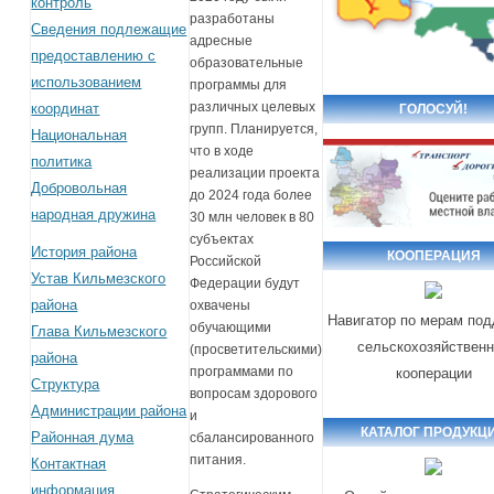
контроль
разработаны
Сведения подлежащие
адресные
предоставлению с
образовательные
использованием
программы для
различных целевых
координат
ГОЛОСУЙ!
групп. Планируется,
Национальная
что в ходе
политика
реализации проекта
Добровольная
до 2024 года более
народная дружина
30 млн человек в 80
субъектах
История района
КООПЕРАЦИЯ
Российской
Устав Кильмезского
Федерации будут
района
охвачены
Навигатор по мерам по
обучающими
Глава Кильмезского
сельскохозяйствен
(просветительскими)
района
программами по
кооперации
Структура
вопросам здорового
Администрации района
и
КАТАЛОГ ПРОДУКЦ
Районная дума
сбалансированного
питания.
Контактная
информация