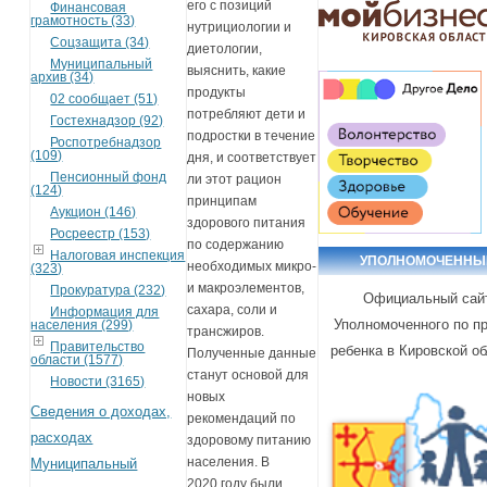
его с позиций
Финансовая
грамотность (33)
нутрициологии и
Соцзащита (34)
диетологии,
Муниципальный
выяснить, какие
архив (34)
продукты
02 сообщает (51)
потребляют дети и
Гостехнадзор (92)
подростки в течение
Роспотребнадзор
(109)
дня, и соответствует
Пенсионный фонд
ли этот рацион
(124)
принципам
Аукцион (146)
здорового питания
Росреестр (153)
по содержанию
Налоговая инспекция
УПОЛНОМОЧЕННЫ
необходимых микро-
(323)
и макроэлементов,
Прокуратура (232)
Официальный сай
сахара, соли и
Информация для
Уполномоченного по п
населения (299)
трансжиров.
Правительство
ребенка в Кировской о
Полученные данные
области (1577)
станут основой для
Новости (3165)
новых
Сведения о доходах,
рекомендаций по
расходах
здоровому питанию
населения. В
Муниципальный
2020 году были