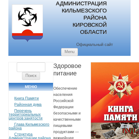
АДМИНИСТРАЦИЯ
КИЛЬМЕЗСКОГО
РАЙОНА
КИРОВСКОЙ
ОБЛАСТИ
Официальный сайт
Skip to content
Menu
Здоровое
Найти:
питание
МЕНЮ
Обеспечение
населения
Книга Памяти
Российской
Районная дума
Федерации
Перечень
безопасными и
территориальных
центров занятости
качественными
Глава Кильмезского
пищевыми
района
продуктами —
Структура
Администрации района
важнейшее