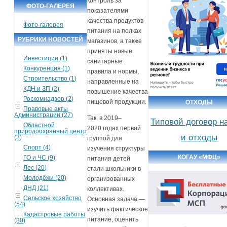
контроль за
ФОТО-ГАЛЕРЕЯ
показателями
качества продуктов
Фото-галерея
питания на полках
РУБРИКИ НОВОСТЕЙ
магазинов, а также
приняты новые
Инвестиции (1)
санитарные
Конкуренция (1)
правила и нормы,
Строительство (1)
направленные на
КДН и ЗП (2)
повышение качества
Роскомнадзор (2)
пищевой продукции.
ОТХОДЫ
Правовые акты
Администрации (27)
Так, в 2019–
Типовой договор н
Областной
2020 годах первой
природоохранный центр
и отходы
(3)
группой для
Спорт (4)
изучения структуры
КОГАУ «МФЦ»
ГО и ЧС (9)
питания детей
Лес (20)
стали школьники в
Молодёжи (20)
организованных
ДНД (21)
коллективах.
Сельское хозяйство
Основная задача —
(54)
изучить фактическое
Кадастровые работы
питание, оценить
(30)