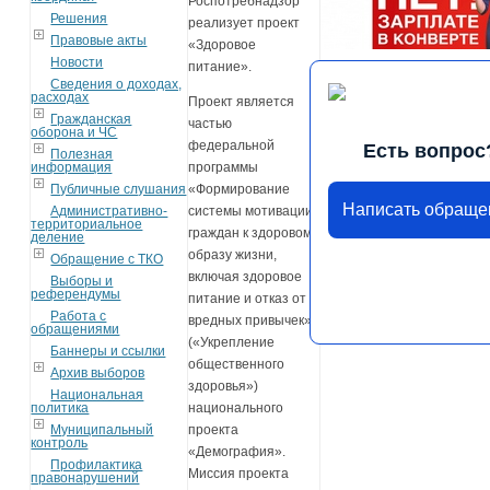
Роспотребнадзор
Решения
реализует проект
Правовые акты
«Здоровое
Новости
питание».
Сведения о доходах,
расходах
Проект является
Гражданская
частью
оборона и ЧС
федеральной
Есть вопрос
Полезная
информация
программы
Публичные слушания
«Формирование
Написать обраще
Административно-
системы мотивации
территориальное
граждан к здоровому
деление
образу жизни,
Обращение с ТКО
включая здоровое
Выборы и
референдумы
питание и отказ от
Работа с
вредных привычек»
обращениями
(«Укрепление
Баннеры и ссылки
общественного
Архив выборов
здоровья»)
Национальная
политика
национального
Муниципальный
проекта
контроль
«Демография».
Профилактика
Миссия проекта
правонарушений