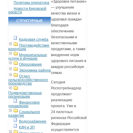
«Здоровое питание»
Политика оператора
— улучшение
Новости Кировской
области
качества жизни и
здоровья граждан
СТРУКТУРНЫЕ
благодаря
ПОДРАЗДЕЛЕНИЯ
обеспечению
безопасными и
Кадровая служба
качественными
Противодействие
коррупции
продуктами, а также
Муниципальные
внедрение норм
услуги и функции
здорового питания в
Образование
каждую российскую
Экономика района
семью.
Отдел
сельскохозяйственного
Сегодня
производства
Роспотребнадзор
Подведомственные
продолжает
организации
реализацию
Финансовое
управление
проекта. Уже в
Социальное
24 пилотных
развитие
регионах Российской
Водоснабжение
Федерации
КДН и ЗП
осуществляется