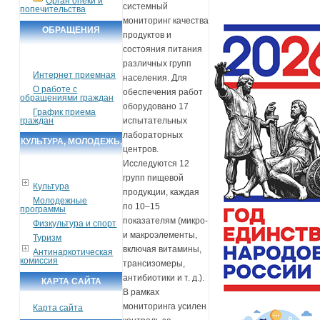
Орган опеки и
системный
попечительства
мониторинг качества
ОБРАЩЕНИЯ
продуктов и
ГРАЖДАН
состояния питания
различных групп
Интернет приемная
населения. Для
О работе с
обеспечения работ
обращениями граждан
оборудовано 17
График приема
граждан
испытательных
лабораторных
КУЛЬТУРА, МОЛОДЕЖЬ,
центров.
СПОРТ, ТУРИЗМ
Исследуются 12
групп пищевой
Культура
продукции, каждая
Молодежные
по 10–15
программы
показателям (микро-
Физкультура и спорт
и макроэлементы,
Туризм
включая витамины,
Антинаркотическая
комиссия
трансизомеры,
антибиотики и т. д.).
КАРТА САЙТА
В рамках
мониторинга усилен
Карта сайта