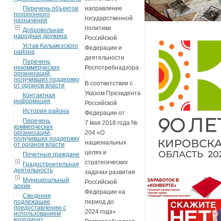
Перечень объектов
направление
похоронного
государственной
назначения
политики
Добровольная
народная дружина
Российской
Устав Кильмезского
Федерации и
района
деятельности
Перечень
некоммерческих
Роспотребнадзора.
организаций,
получивших поддержку
В соответствии с
от органов власти
Указом Президента
Контактная
информация
Российской
История района
Федерации от
Перечень
7 мая 2018 года №
коммерческих
организаций,
204 «О
получивших поддержку
национальных
от органов власти
целях и
Почетные граждане
стратегических
Градостроительная
деятельность
задачах развития
Муниципальный
Российской
архив
Федерации на
Сведения
подлежащие
период до
предоставлению с
2024 года»
использованием
координат