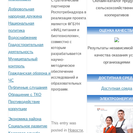
Стратегическим
Онлайн-каталог проду
партнером
сельскохозяйствен
Добровольная
Роспотребнадзора в
кооперативов
народная дружина
реализации проекта
Национальная
является ФГБУН
«ФИЦ питания и
политика
ОЦЕНКА КАЧЕСТВ
биотехнологии»,
Водоснабжение
совместно с
Градостроительная
Результаты независимой
которым
деятельность
разрабатывается
качества оказания у
Муниципальный
научно-
организациями
методическое
контроль
обеспечение
Гражданская оборона и
исследований и
ДОСТУПНАЯ СРЕД
ЧС
образовательных
Публичные слушания
Доступная среда
программ.
Обращение с ТКО
ЭЛЕКТРОЭНЕРГИ
Противодействие
коррупции
Экономика района
This entry was
Социальное развитие
posted in
Новости
,