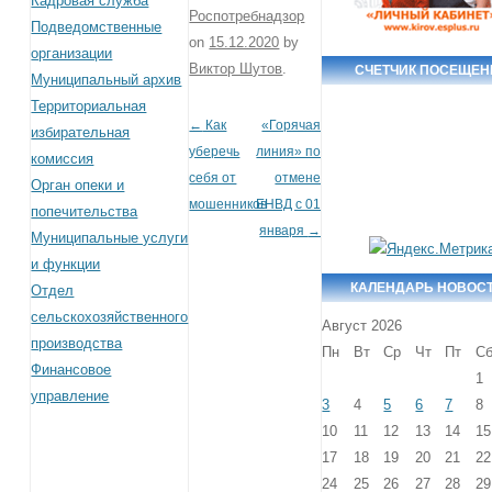
Кадровая служба
Роспотребнадзор
Подведомственные
on
15.12.2020
by
организации
Виктор Шутов
.
СЧЕТЧИК ПОСЕЩЕН
Муниципальный архив
Территориальная
←
Как
«Горячая
Post navigation
избирательная
уберечь
линия» по
комиссия
себя от
отмене
Орган опеки и
мошенников
ЕНВД с 01
попечительства
января
→
Муниципальные услуги
и функции
КАЛЕНДАРЬ НОВОС
Отдел
сельскохозяйственного
Август 2026
производства
Пн
Вт
Ср
Чт
Пт
С
Финансовое
1
управление
3
4
5
6
7
8
10
11
12
13
14
15
17
18
19
20
21
22
24
25
26
27
28
29