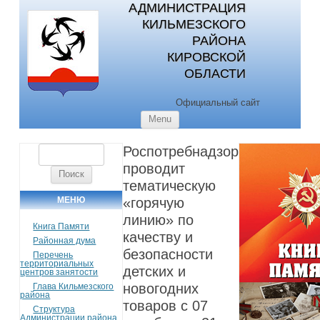
АДМИНИСТРАЦИЯ
КИЛЬМЕЗСКОГО
РАЙОНА
КИРОВСКОЙ
ОБЛАСТИ
Официальный сайт
Skip to content
Menu
Роспотребнадзор
Найти:
проводит
тематическую
МЕНЮ
«горячую
линию» по
Книга Памяти
качеству и
Районная дума
безопасности
Перечень
территориальных
детских и
центров занятости
новогодних
Глава Кильмезского
района
товаров с 07
Структура
Администрации района