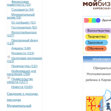
Финансовая
грамотность (33)
Соцзащита (34)
Муниципальный
архив (34)
02 сообщает (51)
Гостехнадзор (92)
Роспотребнадзор
(107)
Пенсионный фонд
(124)
Аукцион (146)
Росреестр (153)
Налоговая инспекция
УПОЛНОМО
(323)
Прокуратура (232)
Официальн
Информация для
Уполномоченног
населения (299)
Правительство
ребенка в Киров
области (1577)
Новости (3165)
Сведения о доходах,
расходах
Муниципальный