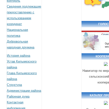
контроль
Сведения подлежащие
предоставлению с
использованием
координат
ГОЛОС
Национальная
политика
Добровольная
народная дружина
История района
КООПЕР
Устав Кильмезского
района
Навигатор по ме
Глава Кильмезского
сельскохозя
района
коопер
Структура
Администрации района
КАТАЛОГ ПР
Районная дума
Контактная
информация