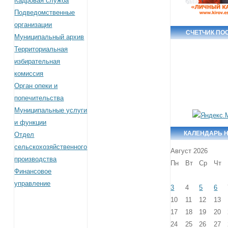
Кадровая служба
Подведомственные
организации
СЧЕТЧИК ПО
Муниципальный архив
Территориальная
избирательная
комиссия
Орган опеки и
попечительства
Муниципальные услуги
и функции
КАЛЕНДАРЬ 
Отдел
сельскохозяйственного
Август 2026
производства
Пн
Вт
Ср
Чт
Финансовое
управление
3
4
5
6
10
11
12
13
17
18
19
20
24
25
26
27