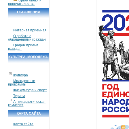
Орган опеки и
попечительства
ОБРАЩЕНИЯ
ГРАЖДАН
Интернет приемная
О работе с
обращениями граждан
График приема
граждан
КУЛЬТУРА, МОЛОДЕЖЬ,
СПОРТ, ТУРИЗМ
Культура
Молодежные
программы
Физкультура и спорт
Туризм
Антинаркотическая
комиссия
КАРТА САЙТА
Карта сайта