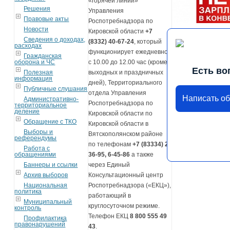
«горячей линии»
Решения
Управления
Правовые акты
Роспотребнадзора по
Новости
Кировской области
+7
Сведения о доходах,
(8332) 40-67-24
, который
расходах
функционирует ежедневно
Гражданская
оборона и ЧС
с 10.00 до 12.00 час (кроме
Есть во
Полезная
выходных и праздничных
информация
дней), Территориального
Публичные слушания
отдела Управления
Написать о
Административно-
Роспотребнадзора по
территориальное
деление
Кировской области по
Обращение с ТКО
Кировской области в
Выборы и
Вятскополянском районе
референдумы
по телефонам
+7 (83334) 2-
Работа с
обращениями
36-95, 6-45-86
а также
Баннеры и ссылки
через Единый
Архив выборов
Консультационный центр
Национальная
Роспотребнадзора («ЕКЦ»),
политика
работающий в
Муниципальный
круглосуточном режиме.
контроль
Телефон ЕКЦ
8 800 555 49
Профилактика
правонарушений
43
.