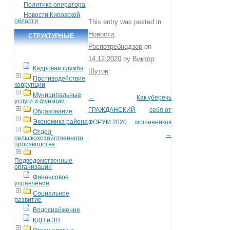
Политика оператора
Новости Кировской
области
This entry was posted in
Новости
,
СТРУКТУРНЫЕ
Роспотребнадзор
on
ПОДРАЗДЕЛЕНИЯ
14.12.2020
by
Виктор
Кадровая служба
Шутов
.
Противодействие
коррупции
Муниципальные
←
Как уберечь
Post navigation
услуги и функции
ГРАЖДАНСКИЙ
себя от
Образование
Экономика района
ФОРУМ 2020
мошенников
Отдел
→
сельскохозяйственного
производства
Подведомственные
организации
Финансовое
управление
Социальное
развитие
Водоснабжение
КДН и ЗП