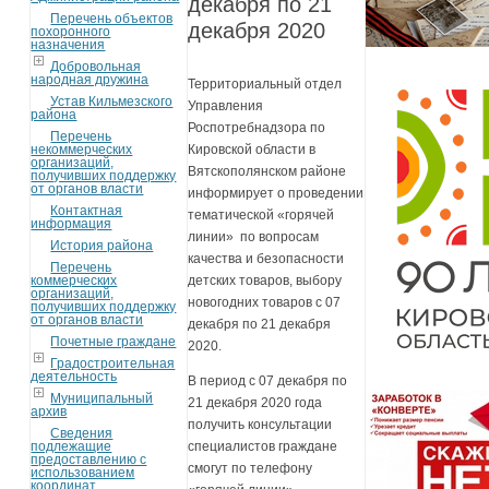
декабря по 21
Перечень объектов
декабря 2020
похоронного
назначения
Добровольная
народная дружина
Территориальный отдел
Устав Кильмезского
Управления
района
Роспотребнадзора по
Перечень
некоммерческих
Кировской области в
организаций,
Вятскополянском районе
получивших поддержку
от органов власти
информирует о проведении
Контактная
тематической «горячей
информация
линии» по вопросам
История района
качества и безопасности
Перечень
коммерческих
детских товаров, выбору
организаций,
новогодних товаров с 07
получивших поддержку
от органов власти
декабря по 21 декабря
Почетные граждане
2020.
Градостроительная
деятельность
В период с 07 декабря по
Муниципальный
21 декабря 2020 года
архив
получить консультации
Сведения
подлежащие
специалистов граждане
предоставлению с
смогут по телефону
использованием
координат