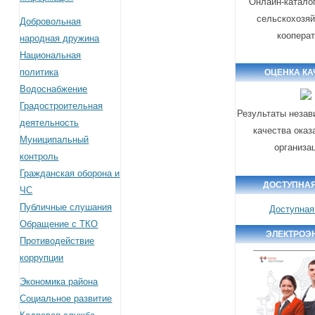
Онлайн-катало
сельскохозя
Добровольная
коопера
народная дружина
Национальная
политика
ОЦЕНКА КА
Водоснабжение
Градостроительная
Результаты незав
деятельность
качества оказ
Муниципальный
организа
контроль
Гражданская оборона и
ДОСТУПНАЯ
ЧС
Публичные слушания
Доступная
Обращение с ТКО
ЭЛЕКТРОЭ
Противодействие
коррупции
Экономика района
Социальное развитие