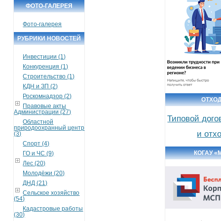
ФОТО-ГАЛЕРЕЯ
Фото-галерея
РУБРИКИ НОВОСТЕЙ
Инвестиции (1)
Конкуренция (1)
Строительство (1)
КДН и ЗП (2)
Роскомнадзор (2)
ОТХО
Правовые акты
Администрации (27)
Типовой дого
Областной
природоохранный центр
и отх
(3)
Спорт (4)
КОГАУ «
ГО и ЧС (9)
Лес (20)
Молодёжи (20)
ДНД (21)
Сельское хозяйство
(54)
Кадастровые работы
(30)