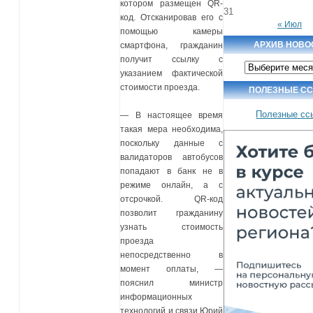
котором размещен QR-
31
код. Отсканировав его с
« Июл
помощью камеры
АРХИВ НОВО
смартфона, гражданин
получит ссылку с
Архив
новостей
указанием фактической
стоимости проезда.
ПОЛЕЗНЫЕ С
Полезные сс
— В настоящее время
такая мера необходима,
поскольку данные с
валидаторов автобусов
попадают в банк не в
режиме онлайн, а с
отсрочкой. QR-код
позволит гражданину
узнать стоимость
проезда
непосредственно в
момент оплаты, —
пояснил министр
информационных
технологий и связи Юрий