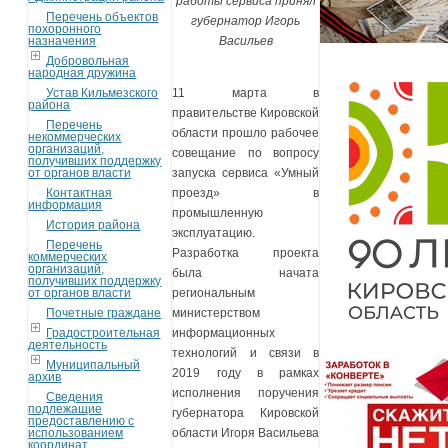
работы сервиса принял
Перечень объектов
губернатор Игорь
похоронного
назначения
Васильев
Добровольная
народная дружина
Устав Кильмезского
11 марта в
района
правительстве Кировской
Перечень
области прошло рабочее
некоммерческих
организаций,
совещание по вопросу
получивших поддержку
от органов власти
запуска сервиса «Умный
Контактная
проезд» в
информация
промышленную
История района
эксплуатацию.
Перечень
Разработка проекта
коммерческих
организаций,
была начата
получивших поддержку
от органов власти
региональным
Почетные граждане
министерством
Градостроительная
информационных
деятельность
технологий и связи в
Муниципальный
2019 году в рамках
архив
исполнения поручения
Сведения
подлежащие
губернатора Кировской
предоставлению с
использованием
области Игоря Васильева
координат