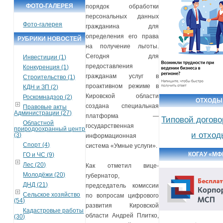
ФОТО-ГАЛЕРЕЯ
порядок обработки
персональных данных
Фото-галерея
гражданина для
определения его права
РУБРИКИ НОВОСТЕЙ
на получение льготы.
Сегодня для
Инвестиции (1)
предоставления
Конкуренция (1)
гражданам услуг в
Строительство (1)
проактивном режиме в
КДН и ЗП (2)
Кировской области
Роскомнадзор (2)
ОТХОДЫ
создана специальная
Правовые акты
Администрации (27)
платформа —
Типовой догово
Областной
государственная
природоохранный центр
и отход
(3)
информационная
Спорт (4)
система «Умные услуги».
КОГАУ «МФ
ГО и ЧС (9)
Лес (20)
Как отметил вице-
Молодёжи (20)
губернатор,
ДНД (21)
председатель комиссии
Сельское хозяйство
по вопросам цифрового
(54)
развития Кировской
Кадастровые работы
области Андрей Плитко,
(30)