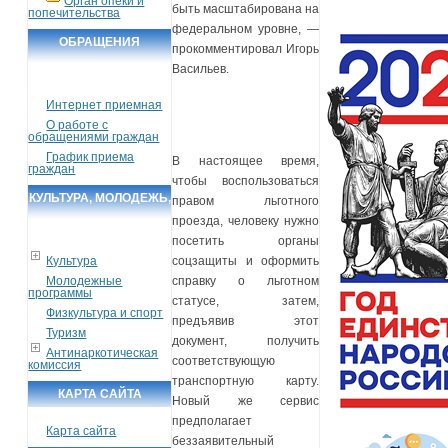
Орган опеки и
быть масштабирована на
попечительства
федеральном уровне, —
ОБРАЩЕНИЯ
прокомментировал Игорь
ГРАЖДАН
Васильев.
Интернет приемная
О работе с
обращениями граждан
График приема
В настоящее время,
граждан
чтобы воспользоваться
КУЛЬТУРА, МОЛОДЕЖЬ,
правом льготного
проезда, человеку нужно
СПОРТ, ТУРИЗМ
посетить органы
Культура
соцзащиты и оформить
Молодежные
справку о льготном
программы
статусе, затем,
Физкультура и спорт
предъявив этот
Туризм
документ, получить
Антинаркотическая
соответствующую
комиссия
транспортную карту.
КАРТА САЙТА
Новый же сервис
предполагает
Карта сайта
беззаявительный