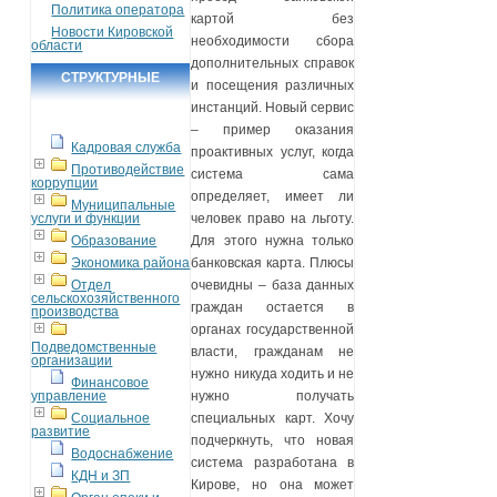
Политика оператора
картой без
Новости Кировской
необходимости сбора
области
дополнительных справок
СТРУКТУРНЫЕ
и посещения различных
ПОДРАЗДЕЛЕНИЯ
инстанций. Новый сервис
– пример оказания
Кадровая служба
проактивных услуг, когда
Противодействие
система сама
коррупции
определяет, имеет ли
Муниципальные
услуги и функции
человек право на льготу.
Образование
Для этого нужна только
Экономика района
банковская карта. Плюсы
Отдел
очевидны – база данных
сельскохозяйственного
граждан остается в
производства
органах государственной
Подведомственные
власти, гражданам не
организации
нужно никуда ходить и не
Финансовое
управление
нужно получать
Социальное
специальных карт. Хочу
развитие
подчеркнуть, что новая
Водоснабжение
система разработана в
КДН и ЗП
Кирове, но она может