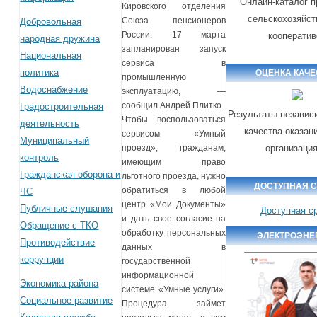
Онлайн-каталог п
Кировского отделения
сельскохозяйс
Союза пенсионеров
Добровольная
России. 17 марта
кооператив
народная дружина
запланирован запуск
Национальная
сервиса в
политика
ОЦЕНКА КАЧЕ
промышленную
Водоснабжение
эксплуатацию, —
сообщил Андрей Плитко.
Градостроительная
Результаты независ
Чтобы воспользоваться
деятельность
качества оказан
сервисом «Умный
Муниципальный
организаци
проезд», гражданам,
контроль
имеющим право
Гражданская оборона и
льготного проезда, нужно
ДОСТУПНАЯ 
обратиться в любой
ЧС
центр «Мои Документы»
Публичные слушания
Доступная с
и дать свое согласие на
Обращение с ТКО
обработку персональных
ЭЛЕКТРОЭНЕ
Противодействие
данных в
коррупции
государственной
информационной
Экономика района
системе «Умные услуги».
Социальное развитие
Процедура займет