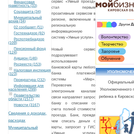
сервис «Умный проезд»
Финансовая
грамотность (33)
стал первым
Соцзащита (34)
проактивным сервисом в
Муниципальный
регионе, включенным в
архив (34)
региональную
02 сообщает (51)
информационную
Гостехнадзор (92)
систему «Умные услуги».
Роспотребнадзор
(109)
Пенсионный фонд
Новый сервис
(124)
подразумевает
Аукцион (146)
использование
Росреестр (153)
банковской карты любого
Налоговая инспекция
УПОЛНОМОЧЕ
банка платежной
(323)
системы «Мир».
Прокуратура (232)
Официальный
Перевозчик по
Информация для
Уполномоченного 
населения (299)
электронным каналам
Правительство
ребенка в Кировск
связи направляет запрос
области (1577)
банку о списании со
Новости (3167)
счета полной стоимости
Сведения о доходах,
проезда. Банк, прежде
расходах
чем списать деньги с
карты, запросит у ГИС
Муниципальный
«Умные услуги»