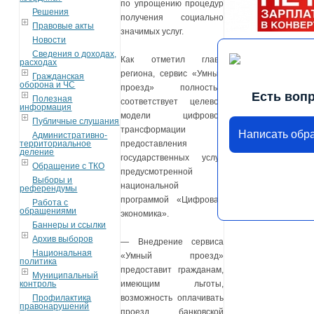
по упрощению процедур
Решения
получения социально
Правовые акты
значимых услуг.
Новости
Сведения о доходах,
Как отметил глава
расходах
региона, сервис «Умный
Гражданская
оборона и ЧС
проезд» полностью
Есть воп
Полезная
соответствует целевой
информация
модели цифровой
Публичные слушания
трансформации
Написать обр
Административно-
территориальное
предоставления
деление
государственных услуг,
Обращение с ТКО
предусмотренной
Выборы и
национальной
референдумы
программой «Цифровая
Работа с
обращениями
экономика».
Баннеры и ссылки
Архив выборов
— Внедрение сервиса
Национальная
«Умный проезд»
политика
предоставит гражданам,
Муниципальный
контроль
имеющим льготы,
Профилактика
возможность оплачивать
правонарушений
проезд банковской