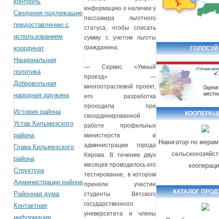
контроль
информацию о наличии у
Сведения подлежащие
пассажира льготного
предоставлению с
статуса, чтобы списать
использованием
сумму с учетом льготы
гражданина.
координат
ГОЛОСУЙ
Национальная
— Сервис «Умный
политика
проезд» —
Добровольная
многоотраслевой проект,
народная дружина
его разработка
проходила при
История района
КООПЕРАЦ
скоординированной
Устав Кильмезского
работе профильных
района
министерств и
Навигатор по мерам
администрации города
Глава Кильмезского
сельскохозяйс
Кирова. В течение двух
района
месяцев проводилось его
кооперац
Структура
тестирование, в котором
Администрации района
приняли участие
КАТАЛОГ ПРОД
Районная дума
студенты Вятского
государственного
Контактная
университета и члены
информация