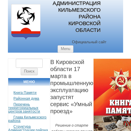
АДМИНИСТРАЦИЯ
КИЛЬМЕЗСКОГО
РАЙОНА
КИРОВСКОЙ
ОБЛАСТИ
Официальный сайт
Skip to content
Menu
В Кировской
Найти:
области 17
марта в
МЕНЮ
промышленную
эксплуатацию
Книга Памяти
запустят
Районная дума
сервис «Умный
Перечень
территориальных
проезд»
центров занятости
Глава Кильмезского
района
Решение о старте
Структура
Администрации района