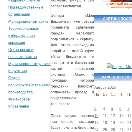
Кадровая служба
несколько минут, а сам
сервис бесплатен.
Подведомственные
организации
Центры «Мои
СЧЕТЧИК ПОС
Муниципальный архив
Документы» уже готовы
принимать заявления
Территориальная
граждан, желающих
избирательная
подключиться к сервису.
комиссия
Для этого необходимо
Орган опеки и
подойти в любой офис
попечительства
«Мои Документы» с
паспортом и банковской
Муниципальные услуги
картой платежной
и функции
системы «Мир», с
КАЛЕНДАРЬ НО
Отдел
помощью которой
сельскохозяйственного
гражданин панирует
Август 2026
производства
оплачивать проезд в
Пн
Вт
Ср
Чт
Пт
общественном
Финансовое
транспорте.
управление
3
4
5
6
7
10
11
12
13
14
После запуска сервиса
при оплате пассажир
17
18
19
20
21
будет получать билет, на
24
25
26
27
28