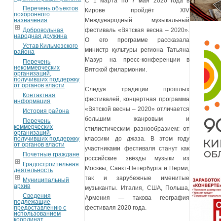
С 1 марта по 7 мая 2020 года в
Перечень объектов
Кирове пройдёт XIV
похоронного
назначения
Международный музыкальный
Добровольная
фестиваль «Вятская весна – 2020».
народная дружина
О его программе рассказала
Устав Кильмезского
министр культуры региона Татьяна
района
Мазур на пресс-конференции в
Перечень
некоммерческих
Вятской филармонии.
организаций,
получивших поддержку
от органов власти
Следуя традиции прошлых
Контактная
фестивалей, концертная программа
информация
«Вятской весны – 2020» отличается
История района
большим жанровым и
Перечень
коммерческих
стилистическим разнообразием: от
организаций,
получивших поддержку
классики до джаза. В этом году
от органов власти
участниками фестиваля станут как
Почетные граждане
российские звёзды музыки из
Градостроительная
Москвы, Санкт-Петербурга и Перми,
деятельность
так и зарубежные именитые
Муниципальный
архив
музыканты. Италия, США, Польша,
Сведения
Армения — такова география
подлежащие
предоставлению с
фестиваля 2020 года.
использованием
координат