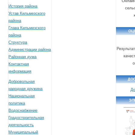
Онлайн
История района
сель
Устав Кильмезского
района
Глава Кильмезского
ОЦ
района
Структура
Результа
Администрации района
качес
Районная дума
о
Контактная
информация
ДО
Добровольная
народная дружина
До
Национальная
ЭЛ
политика
Водоснабжение
Градостроительная
деятельность
Муниципальный