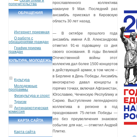
Орган опеки и
прославленного коллектива
попечительства
накануне 9 Мая. Последний раз
ОБРАЩЕНИЯ
ансамбль приезжал в Кировскую
ГРАЖДАН
область 30 лет назад.
Интернет приемная
— В октябре прошлого года
О работе с
ансамбль имени А.В. Александрова
обращениями граждан
отметил 91-ю годовщину со дня
График приема
граждан
своего основания. В годы Великой
Отечественной войны этот
КУЛЬТУРА, МОЛОДЕЖЬ,
коллектив дал более 1500 концертов
СПОРТ, ТУРИЗМ
в действующей армии, в том числе –
в Берлине в День Победы. Ансамбль
Культура
многократно давал концерты в
Молодежные
горячих точках, включая Афганистан,
программы
Югославию, Чеченскую Республику и
Физкультура и спорт
Сирию. Выступление легендарного
Туризм
коллектива в регионе в год
Антинаркотическая
комиссия
празднования 75-летия Победы —
это без преувеличения знаковое
КАРТА САЙТА
событие для нас, — отметил Андрей
Плитко.
Карта сайта