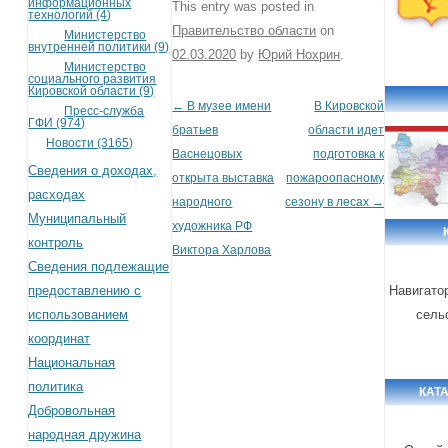
информационных
This entry was posted in
технологий (4)
Правительство области
on
Министерство
внутренней политики (9)
02.03.2020
by
Юрий Нохрин
.
Министерство
социального развития
Кировской области (9)
←
В музее имени
В Кировской
Post navigation
Пресс-служба
ГФИ (974)
братьев
области идет
Новости (3165)
Васнецовых
подготовка к
Сведения о доходах,
открыта выставка
пожароопасному
расходах
народного
сезону в лесах
→
Муниципальный
художника РФ
контроль
Виктора Харлова
Сведения подлежащие
предоставлению с
Навигато
использованием
сель
координат
Национальная
политика
КАТ
Добровольная
народная дружина