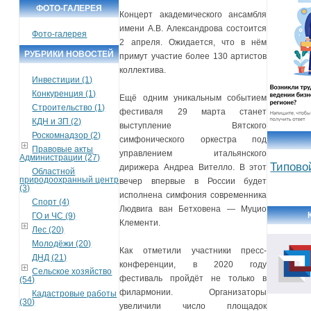
ФОТО-ГАЛЕРЕЯ
Концерт академического ансамбля
имени А.В. Александрова состоится
Фото-галерея
2 апреля. Ожидается, что в нём
РУБРИКИ НОВОСТЕЙ
примут участие более 130 артистов
коллектива.
Инвестиции (1)
Конкуренция (1)
Ещё одним уникальным событием
Строительство (1)
фестиваля 29 марта станет
КДН и ЗП (2)
выступление Вятского
Роскомнадзор (2)
симфонического оркестра под
Правовые акты
управлением итальянского
Администрации (27)
Типово
дирижера Андреа Вителло. В этот
Областной
природоохранный центр
вечер впервые в России будет
(3)
исполнена симфония современника
Спорт (4)
Людвига ван Бетховена — Муцио
ГО и ЧС (9)
Клементи.
Лес (20)
Молодёжи (20)
Как отметили участники пресс-
ДНД (21)
конференции, в 2020 году
Сельское хозяйство
фестиваль пройдёт не только в
(54)
филармонии. Организаторы
Кадастровые работы
(30)
увеличили число площадок