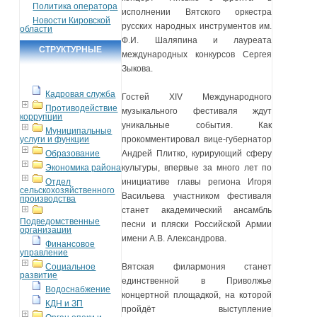
Политика оператора
исполнении Вятского оркестра
Новости Кировской
русских народных инструментов им.
области
Ф.И. Шаляпина и лауреата
СТРУКТУРНЫЕ
международных конкурсов Сергея
ПОДРАЗДЕЛЕНИЯ
Зыкова.
Кадровая служба
Гостей XIV Международного
Противодействие
музыкального фестиваля ждут
коррупции
уникальные события. Как
Муниципальные
услуги и функции
прокомментировал вице-губернатор
Образование
Андрей Плитко, курирующий сферу
Экономика района
культуры, впервые за много лет по
Отдел
инициативе главы региона Игоря
сельскохозяйственного
Васильева участником фестиваля
производства
станет академический ансамбль
Подведомственные
песни и пляски Российской Армии
организации
имени А.В. Александрова.
Финансовое
управление
Социальное
Вятская филармония станет
развитие
единственной в Приволжье
Водоснабжение
концертной площадкой, на которой
КДН и ЗП
пройдёт выступление