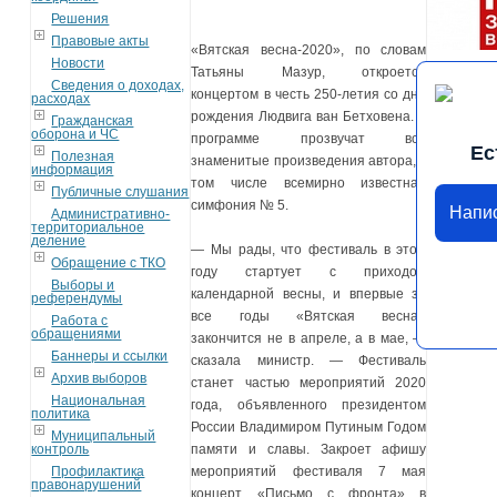
Решения
Правовые акты
«Вятская весна-2020», по словам
Новости
Татьяны Мазур, откроется
Сведения о доходах,
концертом в честь 250-летия со дня
расходах
рождения Людвига ван Бетховена. В
Гражданская
оборона и ЧС
программе прозвучат все
Ес
Полезная
знаменитые произведения автора, в
информация
том числе всемирно известная
Публичные слушания
симфония № 5.
Напи
Административно-
территориальное
деление
— Мы рады, что фестиваль в этом
Обращение с ТКО
году стартует с приходом
Выборы и
календарной весны, и впервые за
референдумы
все годы «Вятская весна»
Работа с
обращениями
закончится не в апреле, а в мае, —
Баннеры и ссылки
сказала министр. — Фестиваль
Архив выборов
станет частью мероприятий 2020
Национальная
года, объявленного президентом
политика
России Владимиром Путиным Годом
Муниципальный
контроль
памяти и славы. Закроет афишу
Профилактика
мероприятий фестиваля 7 мая
правонарушений
концерт «Письмо с фронта» в