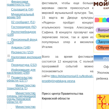
Финансовая
фестиваля, чтобы еще больше
грамотность (33)
кировчан смогли прикоснуться к
Соцзащита (34)
мировой музыкальной культуре. Так,
Муниципальный
архив (34)
15 марта во Дворце культуры
02 сообщает (51)
«Родина» пройдет концерт
Гостехнадзор (92)
итальянского тенора Алессандро
Роспотребнадзор
Сафина. В концерте прозвучат как
(109)
лирические песни, так и арии из
Пенсионный фонд
популярных опер и мюзиклов
(124)
Италии.
Аукцион (146)
Росреестр (153)
Всего за время фестиваля
Налоговая инспекция
УП
(323)
состоятся 12 концертов. С полной
Прокуратура (232)
программой событий можно
Оф
Информация для
познакомиться на
Уполном
населения (299)
сайте
https://philarmonia43.ru/festivali-
Правительство
ребенка
области (1577)
proektyi/vyatskaya-vesna
Министерство
транспорта (1)
Министерство
Пресс-центр Правительства
охраны окружающей
Кировской области
среды Кировской
области (4)
Министерство