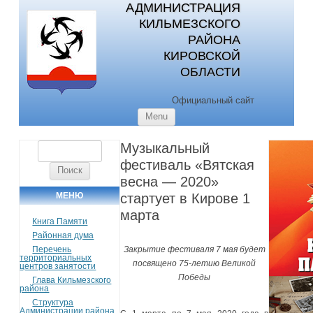
АДМИНИСТРАЦИЯ
КИЛЬМЕЗСКОГО
РАЙОНА
КИРОВСКОЙ
ОБЛАСТИ
Официальный сайт
Skip to content
Menu
Музыкальный
Найти:
фестиваль «Вятская
весна — 2020»
МЕНЮ
стартует в Кирове 1
марта
Книга Памяти
Районная дума
Перечень
Закрытие фестиваля 7 мая будет
территориальных
посвящено 75-летию Великой
центров занятости
Победы
Глава Кильмезского
района
Структура
Администрации района