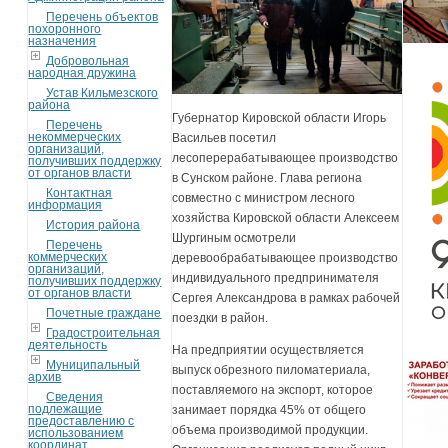
Перечень объектов
похоронного
назначения
Добровольная
народная дружина
Устав Кильмезского
района
Губернатор Кировской области Игорь
Перечень
некоммерческих
Васильев посетил
организаций,
лесоперерабатывающее производство
получивших поддержку
от органов власти
в Сунском районе. Глава региона
Контактная
совместно с министром лесного
информация
хозяйства Кировской области Алексеем
История района
Шургиным осмотрели
Перечень
коммерческих
деревообрабатывающее производство
организаций,
индивидуального предпринимателя
получивших поддержку
от органов власти
Сергея Александрова в рамках рабочей
Почетные граждане
поездки в район.
Градостроительная
деятельность
На предприятии осуществляется
Муниципальный
выпуск обрезного пиломатериала,
архив
поставляемого на экспорт, которое
Сведения
подлежащие
занимает порядка 45% от общего
предоставлению с
объема производимой продукции.
использованием
координат