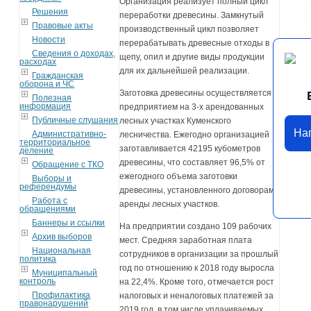
Организация реализует полный цикл
Решения
переработки древесины. Замкнутый
Правовые акты
производственный цикл позволяет
Новости
перерабатывать древесные отходы в
Сведения о доходах,
щепу, опил и другие виды продукции
расходах
для их дальнейшей реализации.
Гражданская
оборона и ЧС
Заготовка древесины осуществляется
Полезная
информация
предприятием на 3-х арендованных
Публичные слушания
лесных участках Куменского
На
Административно-
лесничества. Ежегодно организацией
территориальное
заготавливается 42195 кубометров
деление
древесины, что составляет 96,5% от
Обращение с ТКО
ежегодного объема заготовки
Выборы и
референдумы
древесины, установленного договорами
Работа с
аренды лесных участков.
обращениями
Баннеры и ссылки
На предприятии создано 109 рабочих
Архив выборов
мест. Средняя заработная плата
Национальная
сотрудников в организации за прошлый
политика
год по отношению к 2018 году выросла
Муниципальный
контроль
на 22,4%. Кроме того, отмечается рост
Профилактика
налоговых и неналоговых платежей за
правонарушений
2019 год, в том числе уплачиваемых