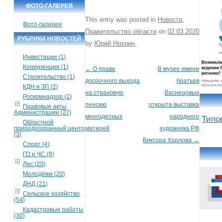
ФОТО-ГАЛЕРЕЯ
This entry was posted in
Новости
,
Фото-галерея
Правительство области
on
02.03.2020
РУБРИКИ НОВОСТЕЙ
by
Юрий Нохрин
.
Инвестиции (1)
Конкуренция (1)
←
О праве
В музее имени
Post navigation
Строительство (1)
досрочного выхода
братьев
КДН и ЗП (2)
на страховую
Васнецовых
Роскомнадзор (2)
пенсию
открыта выставка
Правовые акты
Администрации (27)
многодетных
народного
Типо
Областной
природоохранный центр
матерей
художника РФ
(3)
Виктора Харлова
→
Спорт (4)
ГО и ЧС (9)
Лес (20)
Молодёжи (20)
ДНД (21)
Сельское хозяйство
(54)
Кадастровые работы
(30)