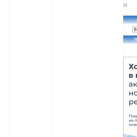
31
Ар
но
П