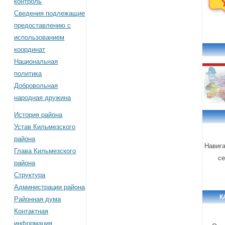
контроль
Сведения подлежащие
предоставлению с
использованием
координат
Национальная
политика
Добровольная
народная дружина
История района
Устав Кильмезского
района
Навиг
Глава Кильмезского
с
района
Структура
Администрации района
К
Районная дума
Контактная
информация