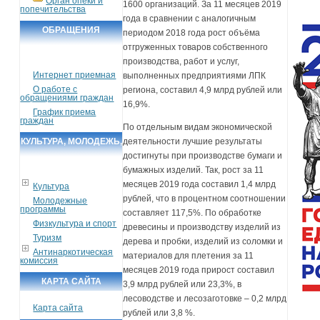
Орган опеки и
1600 организаций. За 11 месяцев 2019
попечительства
года в сравнении с аналогичным
ОБРАЩЕНИЯ
периодом 2018 года рост объёма
отгруженных товаров собственного
ГРАЖДАН
производства, работ и услуг,
Интернет приемная
выполненных предприятиями ЛПК
О работе с
региона, составил 4,9 млрд рублей или
обращениями граждан
16,9%.
График приема
граждан
По отдельным видам экономической
КУЛЬТУРА, МОЛОДЕЖЬ,
деятельности лучшие результаты
достигнуты при производстве бумаги и
СПОРТ, ТУРИЗМ
бумажных изделий. Так, рост за 11
месяцев 2019 года составил 1,4 млрд
Культура
рублей, что в процентном соотношении
Молодежные
программы
составляет 117,5%. По обработке
Физкультура и спорт
древесины и производству изделий из
Туризм
дерева и пробки, изделий из соломки и
Антинаркотическая
материалов для плетения за 11
комиссия
месяцев 2019 года прирост составил
КАРТА САЙТА
3,9 млрд рублей или 23,3%, в
лесоводстве и лесозаготовке – 0,2 млрд
Карта сайта
рублей или 3,8 %.