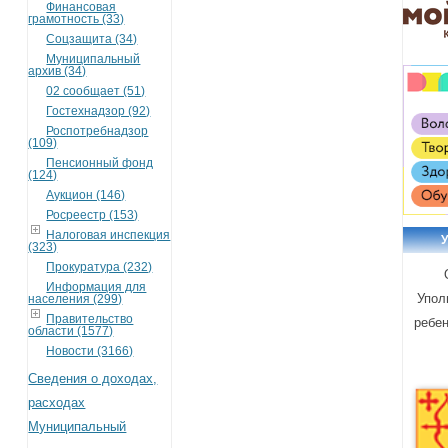
Финансовая
грамотность (33)
Соцзащита (34)
Муниципальный
архив (34)
02 сообщает (51)
Гостехнадзор (92)
Роспотребнадзор
(109)
Пенсионный фонд
(124)
Аукцион (146)
Росреестр (153)
Налоговая инспекция
(323)
Прокуратура (232)
Информация для
Упол
населения (299)
Правительство
ребен
области (1577)
Новости (3166)
Сведения о доходах,
расходах
Муниципальный