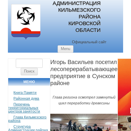
АДМИНИСТРАЦИЯ
КИЛЬМЕЗСКОГО
РАЙОНА
КИРОВСКОЙ
ОБЛАСТИ
Официальный сайт
Skip to content
Menu
Игорь Васильев посетил
Найти:
лесоперерабатывающее
предприятие в Сунском
МЕНЮ
районе
Книга Памяти
Глава региона осмотрел замкнутый
Районная дума
цикл переработки древесины
Перечень
территориальных
центров занятости
Глава Кильмезского
района
Структура
Администрации района