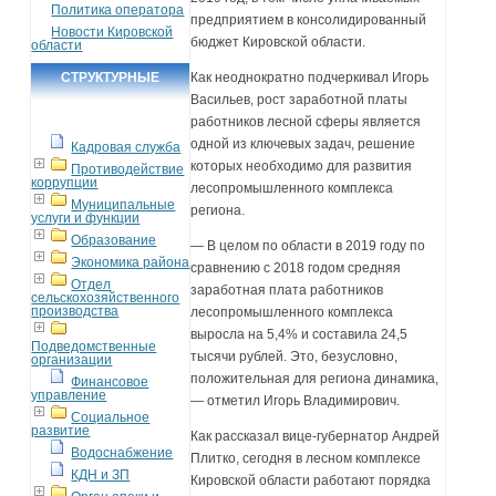
Политика оператора
предприятием в консолидированный
Новости Кировской
бюджет Кировской области.
области
СТРУКТУРНЫЕ
Как неоднократно подчеркивал Игорь
Васильев, рост заработной платы
ПОДРАЗДЕЛЕНИЯ
работников лесной сферы является
одной из ключевых задач, решение
Кадровая служба
которых необходимо для развития
Противодействие
коррупции
лесопромышленного комплекса
Муниципальные
региона.
услуги и функции
Образование
— В целом по области в 2019 году по
Экономика района
сравнению с 2018 годом средняя
Отдел
заработная плата работников
сельскохозяйственного
производства
лесопромышленного комплекса
выросла на 5,4% и составила 24,5
Подведомственные
тысячи рублей. Это, безусловно,
организации
положительная для региона динамика,
Финансовое
управление
— отметил Игорь Владимирович.
Социальное
развитие
Как рассказал вице-губернатор Андрей
Водоснабжение
Плитко, сегодня в лесном комплексе
КДН и ЗП
Кировской области работают порядка