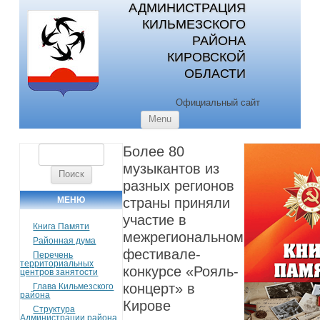
АДМИНИСТРАЦИЯ
КИЛЬМЕЗСКОГО
РАЙОНА
КИРОВСКОЙ
ОБЛАСТИ
Официальный сайт
Skip to content
Menu
Более 80
Найти:
музыкантов из
разных регионов
МЕНЮ
страны приняли
участие в
Книга Памяти
межрегиональном
Районная дума
фестивале-
Перечень
территориальных
конкурсе «Рояль-
центров занятости
концерт» в
Глава Кильмезского
района
Кирове
Структура
Администрации района