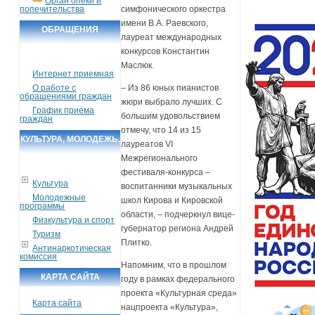
Орган опеки и
попечительства
симфонического оркестра
имени В.А. Раевского,
ОБРАЩЕНИЯ
лауреат международных
ГРАЖДАН
конкурсов Константин
Маслюк.
Интернет приемная
О работе с
– Из 86 юных пианистов
обращениями граждан
жюри выбрало лучших. С
График приема
большим удовольствием
граждан
отмечу, что 14 из 15
КУЛЬТУРА, МОЛОДЕЖЬ,
лауреатов VI
СПОРТ, ТУРИЗМ
Межрегионального
фестиваля-конкурса –
Культура
воспитанники музыкальных
Молодежные
школ Кирова и Кировской
программы
области, – подчеркнул вице-
Физкультура и спорт
губернатор региона Андрей
Туризм
Плитко.
Антинаркотическая
комиссия
Напомним, что в прошлом
КАРТА САЙТА
году в рамках федерального
проекта «Культурная среда»
Карта сайта
нацпроекта «Культура»,