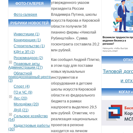
утвержденного указом
ФОТО-ГАЛЕРЕЯ
президента России
Фото-галерея
Владимира Путина, школы
искусств Кирова и Кировской
РУБРИКИ НОВОСТЕЙ
области получили 58
пианино фирмы «Николай
Инвестиции (1)
Рубинштейн». Сумма
Конкуренция (1)
госконтракта составила 20,2
Строительство (1)
млн рублей.
КДН и ЗП (2)
Роскомнадзор (2)
Как сообщил Андрей Плитко,
ОТХ
Правовые акты
в этом году для поставки
Администрации (27)
Типовой дог
новых музыкальных
Областной
природоохранный центр
инструментов и
и от
(3)
оборудования в детские
Спорт (4)
школы искусств Кировской
КОГАУ 
ГО и ЧС (9)
области из федерального
Лес (20)
бюджета в рамках
Молодёжи (20)
нацпроекта выделено 29,5
ДНД (21)
млн рублей. Отметим, что
Сельское хозяйство
реализация национальных
(54)
проектов в регионе
Кадастровые работы
(30)
находится на личном