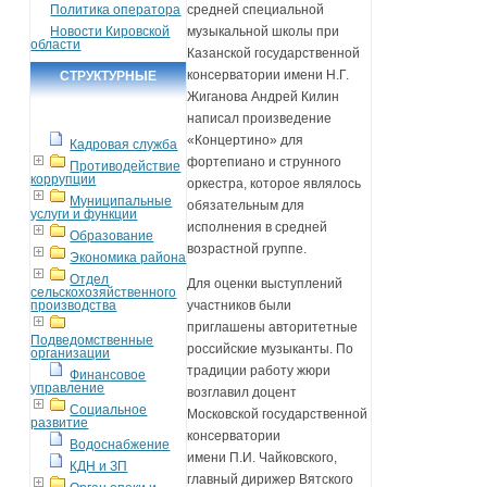
Политика оператора
средней специальной
Новости Кировской
музыкальной школы при
области
Казанской государственной
консерватории имени Н.Г.
СТРУКТУРНЫЕ
Жиганова Андрей Килин
ПОДРАЗДЕЛЕНИЯ
написал произведение
«Концертино» для
Кадровая служба
фортепиано и струнного
Противодействие
коррупции
оркестра, которое являлось
Муниципальные
обязательным для
услуги и функции
исполнения в средней
Образование
возрастной группе.
Экономика района
Отдел
Для оценки выступлений
сельскохозяйственного
производства
участников были
приглашены авторитетные
Подведомственные
российские музыканты. По
организации
традиции работу жюри
Финансовое
управление
возглавил доцент
Социальное
Московской государственной
развитие
консерватории
Водоснабжение
имени П.И. Чайковского,
КДН и ЗП
главный дирижер Вятского