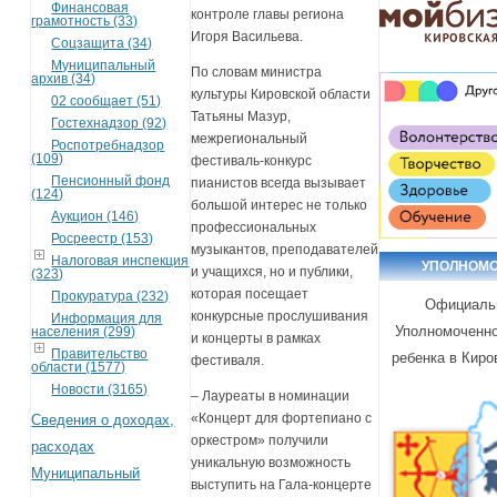
Финансовая
контроле главы региона
грамотность (33)
Игоря Васильева.
Соцзащита (34)
Муниципальный
По словам министра
архив (34)
культуры Кировской области
02 сообщает (51)
Татьяны Мазур,
Гостехнадзор (92)
межрегиональный
Роспотребнадзор
(109)
фестиваль-конкурс
Пенсионный фонд
пианистов всегда вызывает
(124)
большой интерес не только
Аукцион (146)
профессиональных
Росреестр (153)
музыкантов, преподавателей
Налоговая инспекция
УПОЛНОМ
и учащихся, но и публики,
(323)
которая посещает
Прокуратура (232)
Официаль
конкурсные прослушивания
Информация для
Уполномоченно
населения (299)
и концерты в рамках
Правительство
ребенка в Киро
фестиваля.
области (1577)
Новости (3165)
– Лауреаты в номинации
«Концерт для фортепиано с
Сведения о доходах,
оркестром» получили
расходах
уникальную возможность
Муниципальный
выступить на Гала-концерте