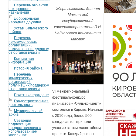
Перечень объектов
похоронного
Жюри возглавил доцент
назначения
Московской
Добровольная
государственной
народная дружина
консерватории имени П.И.
Устав Кильмезского
района
Чайковского Константин
Перечень
Маслюк
некоммерческих
организаций,
получивших поддержку
от органов власти
Контактная
информация
История района
Перечень
коммерческих
организаций,
получивших поддержку
от органов власти
VI Межрегиональный
Почетные граждане
фестиваль-конкурс
Градостроительная
пианистов «Рояль-концерт»
деятельность
состоялся в Кирове. Начиная
Муниципальный
архив
с 2010 года, более 500
Сведения
конкурсантов приняли
подлежащие
предоставлению с
участие в этом масштабном
использованием
проекте. Каждый раз он
координат