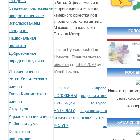
контроль
в Вятской филармонии в
Сведения подлежащие
сопровождении Вятского
камерного оркестра под
предоставлению с
управлением Константина
использованием
Маслюка, – рассказала
координат
ГОЛО
Татьяна Мазур.
Национальная
политика
This entry was posted in
Добровольная
Новости
,
Правительство
народная дружина
области
on
19.02.2020
by
История района
Юрий Нохрин
.
КООПЕ
Устав Кильмезского
района
←
КОМУ
В Кирове
Post navigation
Навигатор по м
Глава Кильмезского
ПОЛОЖЕНЫ
подвели итоги
сельскохоз
района
СУБСИДИИ
конкурса
коопе
Структура
НА ОПЛАТУ
«Гуманитарная
Администрации района
КОММУНАЛЬНЫХ
книга – 2019»
КАТАЛОГ П
Районная дума
УСЛУГ?
→
Контактная
информация