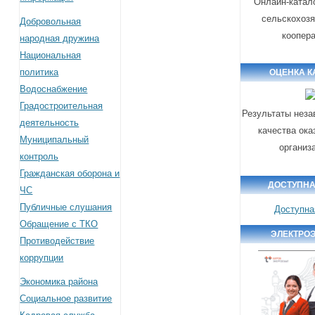
Онлайн-катал
сельскохоз
Добровольная
коопер
народная дружина
Национальная
политика
ОЦЕНКА К
Водоснабжение
Градостроительная
Результаты неза
деятельность
качества ока
Муниципальный
организ
контроль
Гражданская оборона и
ДОСТУПНА
ЧС
Публичные слушания
Доступна
Обращение с ТКО
ЭЛЕКТРО
Противодействие
коррупции
Экономика района
Социальное развитие