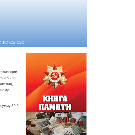
СТНИКОВ СВО
гализации
ссии было
их лиц,
ьному
сумму 39,9