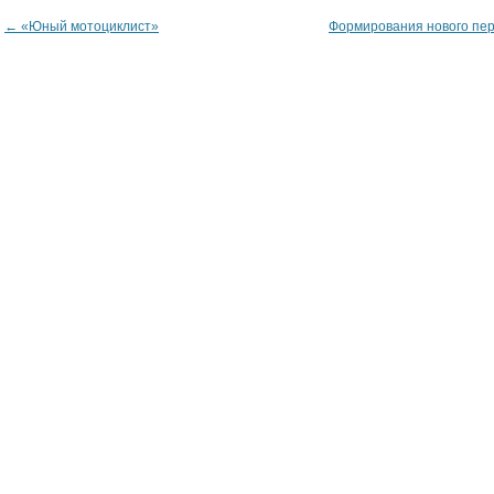
←
«Юный мотоциклист»
Формирования нового пе
Post navigation