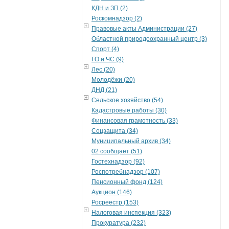
КДН и ЗП (2)
Роскомнадзор (2)
Правовые акты Администрации (27)
Областной природоохранный центр (3)
Спорт (4)
ГО и ЧС (9)
Лес (20)
Молодёжи (20)
ДНД (21)
Сельское хозяйство (54)
Кадастровые работы (30)
Финансовая грамотность (33)
Соцзащита (34)
Муниципальный архив (34)
02 сообщает (51)
Гостехнадзор (92)
Роспотребнадзор (107)
Пенсионный фонд (124)
Аукцион (146)
Росреестр (153)
Налоговая инспекция (323)
Прокуратура (232)