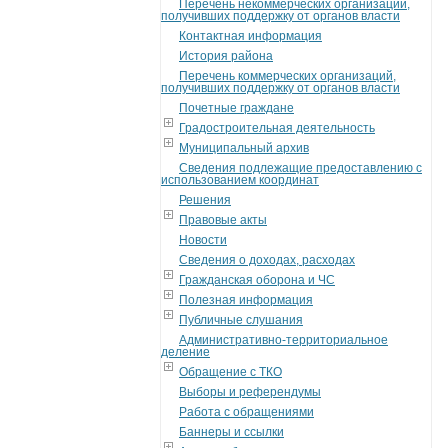
Перечень некоммерческих организаций,
получивших поддержку от органов власти
Контактная информация
История района
Перечень коммерческих организаций,
получивших поддержку от органов власти
Почетные граждане
Градостроительная деятельность
Муниципальный архив
Сведения подлежащие предоставлению с
использованием координат
Решения
Правовые акты
Новости
Сведения о доходах, расходах
Гражданская оборона и ЧС
Полезная информация
Публичные слушания
Административно-территориальное
деление
Обращение с ТКО
Выборы и референдумы
Работа с обращениями
Баннеры и ссылки