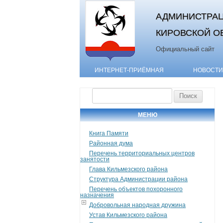
АДМИНИСТРАЦ
КИРОВСКОЙ О
Официальный сайт
ИНТЕРНЕТ-ПРИЁМНАЯ
НОВОСТИ
Найти:
МЕНЮ
Книга Памяти
Районная дума
Перечень территориальных центров
занятости
Глава Кильмезского района
Структура Администрации района
Перечень объектов похоронного
назначения
Добровольная народная дружина
Устав Кильмезского района