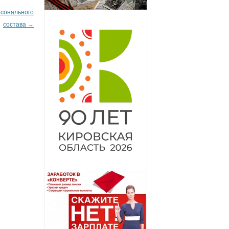
рсонального
состава
→