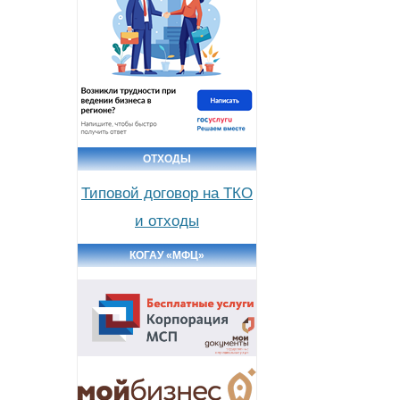
ОТХОДЫ
Типовой договор на ТКО
и отходы
КОГАУ «МФЦ»