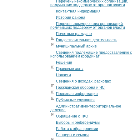
Перечень некоммерческих организаций,
получивших поддержку от органов власти
Контактная информация
История района
Перечень коммерческих организаций,
получивших поддержку от органов власти
Почетные граждане
Градостроительная деятельность
Муниципальный архив
Сведения подлежащие предоставлению с
использованием координат
Решения
Правовые акты
Новости
Сведения о доходах, расходах
Гражданская оборона и ЧС
Полезная информация
Публичные слушания
Административно-территориальное
деление
Обращение с ТКО
Выборы и референдумы
Работа с обращениями
Баннеры и ссылки