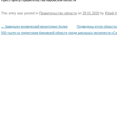
Пресс-центр Правительства Кировской области
This entry was posted in
Правительство области
on
28.01.2020
by
Юрий Н
←
Завершен космический мониторинг более
Подведены итоги областно
Post navigation
550 тысяч га территории Кировской области
среди школьных лесничеств «С