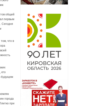
тского
мик
етов общей
тал первым
. Сегодня
м
том, что в
тора
 всей
можность
аких
 кто
в будущем
земляк
нин города
Плитко при