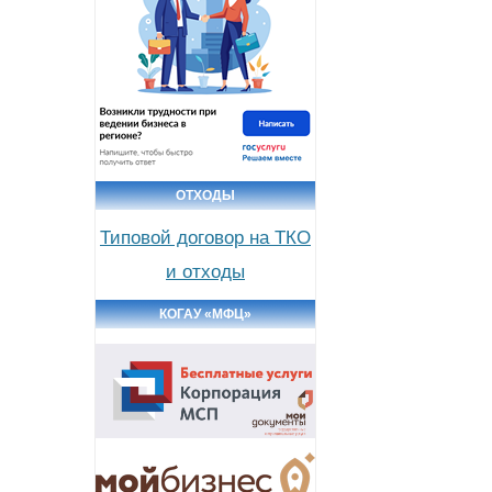
ОТХОДЫ
Типовой договор на ТКО
и отходы
КОГАУ «МФЦ»