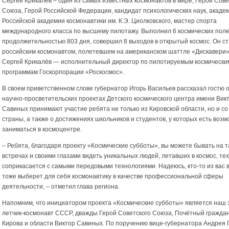
Сергей Крикалёв – один из самых известных космонавтов в мире, Герой Сове
Союза, Герой Российской Федерации, кандидат психологических наук, акаде
Российской академии космонавтики им. К.Э. Циолковского, мастер спорта
международного класса по высшему пилотажу. Выполнил 6 космических пол
продолжительностью 803 дня, совершил 8 выходов в открытый космос. Он с
российским космонавтом, полетевшем на американском шаттле «Дискавери»
Сергей Крикалёв — исполнительный директор по пилотируемым космически
программам Госкорпорации «Роскосмос».
В своем приветственном слове губернатор Игорь Васильев рассказал гостю о 
научно-просветительских проектах Детского космического центра имени Вик
Савиных принимают участие ребята не только из Кировской области, но и со
страны, а также о достижениях школьников и студентов, у которых есть воз
заниматься в космоцентре.
– Ребята, благодаря проекту «Космические субботы», вы можете бывать на т
встречах и своими глазами видеть уникальных людей, летавших в космос, тех,
соприкасается с самыми передовыми технологиями. Надеюсь, кто-то из вас 
тоже выберет для себя космонавтику в качестве профессиональной сферы
деятельности, – отметил глава региона.
Напомним, что инициатором проекта «Космические субботы» является наш 
летчик-космонавт СССР, дважды Герой Советского Союза, Почётный гражда
Кирова и области Виктор Савиных. По поручению вице-губернатора Андрея 