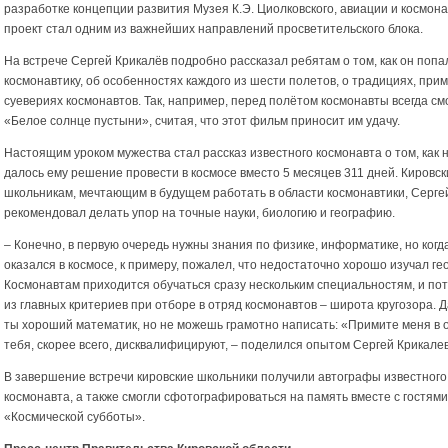
разработке концепции развития Музея К.Э. Циолковского, авиации и космона
проект стал одним из важнейших направлений просветительского блока.
На встрече Сергей Крикалёв подробно рассказал ребятам о том, как он попа
космонавтику, об особенностях каждого из шести полетов, о традициях, прим
суевериях космонавтов. Так, например, перед полётом космонавты всегда см
«Белое солнце пустыни», считая, что этот фильм приносит им удачу.
Настоящим уроком мужества стал рассказ известного космонавта о том, как 
далось ему решение провести в космосе вместо 5 месяцев 311 дней. Кировс
школьникам, мечтающим в будущем работать в области космонавтики, Серге
рекомендовал делать упор на точные науки, биологию и географию.
– Конечно, в первую очередь нужны знания по физике, информатике, но когд
оказался в космосе, к примеру, пожалел, что недостаточно хорошо изучал г
Космонавтам приходится обучаться сразу нескольким специальностям, и по
из главных критериев при отборе в отряд космонавтов – широта кругозора. 
ты хороший математик, но не можешь грамотно написать: «Примите меня в 
тебя, скорее всего, дисквалифицируют, – поделился опытом Сергей Крикалев
В завершение встречи кировские школьники получили автографы известного
космонавта, а также смогли сфотографироваться на память вместе с гостями
«Космической субботы».