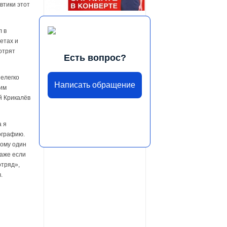
втики этот
л в
етах и
отрят
Есть вопрос?
нелегко
Написать обращение
ким
й Крикалёв
а я
еографию.
тому один
Даже если
отряд»,
.