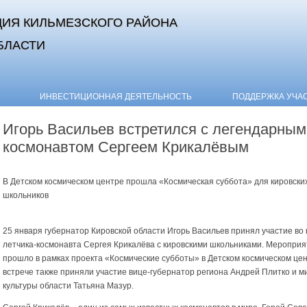
ИЯ КИЛЬМЕЗСКОГО РАЙОНА
БЛАСТИ
Skip to content
ИНВЕСТИЦИОННАЯ ДЕЯТЕЛЬНОСТЬ
ПОДДЕРЖКА УЧА
Игорь Васильев встретился с легендарным
космонавтом Сергеем Крикалёвым
В Детском космическом центре прошла «Космическая суббота» для кировски
школьников
25 января губернатор Кировской области Игорь Васильев принял участие во 
летчика-космонавта Сергея Крикалёва с кировскими школьниками. Мероприя
прошло в рамках проекта «Космические субботы» в Детском космическом цен
встрече также приняли участие вице-губернатор региона Андрей Плитко и м
культуры области Татьяна Мазур.