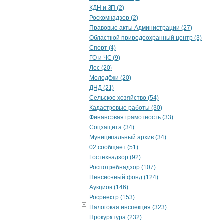
КДН и ЗП (2)
Роскомнадзор (2)
Правовые акты Администрации (27)
Областной природоохранный центр (3)
Спорт (4)
ГО и ЧС (9)
Лес (20)
Молодёжи (20)
ДНД (21)
Сельское хозяйство (54)
Кадастровые работы (30)
Финансовая грамотность (33)
Соцзащита (34)
Муниципальный архив (34)
02 сообщает (51)
Гостехнадзор (92)
Роспотребнадзор (107)
Пенсионный фонд (124)
Аукцион (146)
Росреестр (153)
Налоговая инспекция (323)
Прокуратура (232)