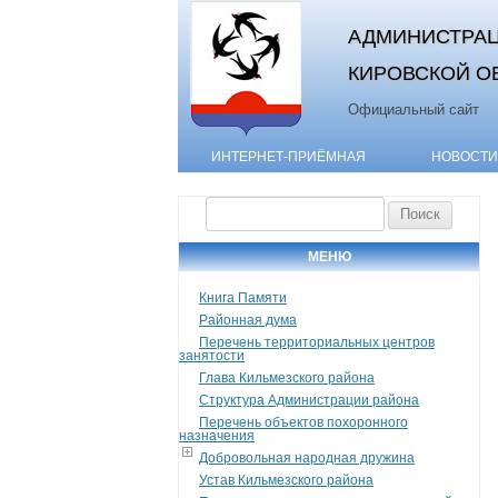
АДМИНИСТРАЦ
КИРОВСКОЙ О
Официальный сайт
ИНТЕРНЕТ-ПРИЁМНАЯ
НОВОСТИ
Найти:
МЕНЮ
Книга Памяти
Районная дума
Перечень территориальных центров
занятости
Глава Кильмезского района
Структура Администрации района
Перечень объектов похоронного
назначения
Добровольная народная дружина
Устав Кильмезского района