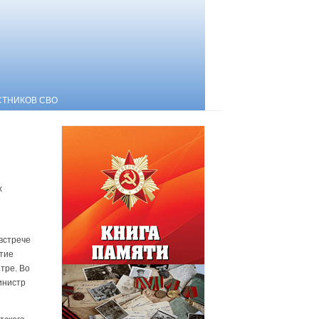
СТНИКОВ СВО
х
встрече
тие
тре. Во
инистр