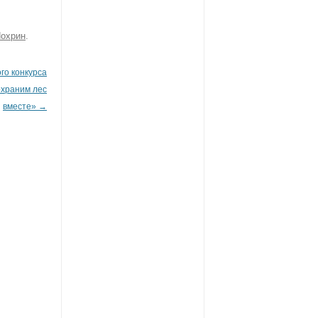
охрин
.
го конкурса
охраним лес
вместе»
→