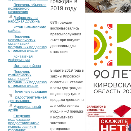
граждан в
Перечень объектов
2019 году
похоронного
назначения
Добровольная
народная дружина
68% граждан
Устав Кильмезского
воспользовались
района
правом получения
Перечень
некоммерческих
льгот при покупке
организаций,
древесины для
получивших поддержку
от органов власти
отопления
Контактная
информация
История района
В марте 2019 года в
Перечень
коммерческих
законы Кировской
организаций,
получивших поддержку
области «О ставках
от органов власти
платы для граждан
Почетные граждане
по договору купли-
Градостроительная
продажи древесины
деятельность
для собственных
Муниципальный
архив
нужд» и «О порядке
Сведения
и нормативах
подлежащие
предоставлению с
заготовки
использованием
гражданами
координат