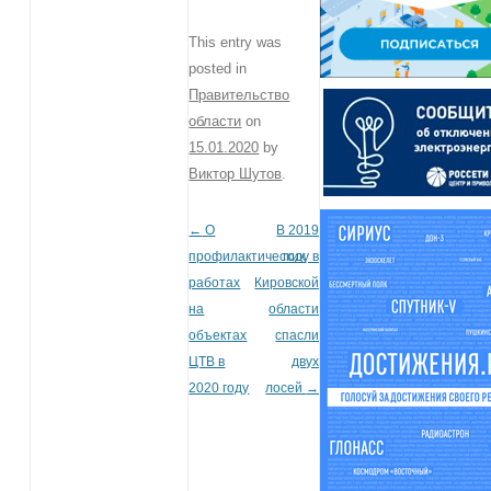
This entry was
posted in
Правительство
области
on
15.01.2020
by
Виктор Шутов
.
←
О
В 2019
Post navigation
профилактических
году в
работах
Кировской
на
области
объектах
спасли
ЦТВ в
двух
2020 году
лосей
→