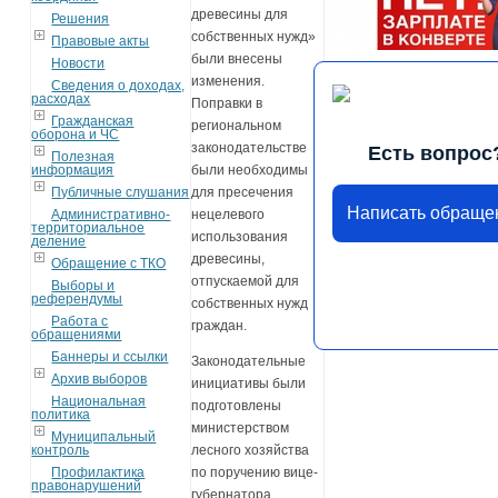
древесины для
Решения
собственных нужд»
Правовые акты
были внесены
Новости
изменения.
Сведения о доходах,
расходах
Поправки в
Гражданская
региональном
оборона и ЧС
законодательстве
Есть вопрос
Полезная
информация
были необходимы
Публичные слушания
для пресечения
Написать обраще
Административно-
нецелевого
территориальное
использования
деление
древесины,
Обращение с ТКО
отпускаемой для
Выборы и
референдумы
собственных нужд
Работа с
граждан.
обращениями
Баннеры и ссылки
Законодательные
Архив выборов
инициативы были
Национальная
подготовлены
политика
министерством
Муниципальный
контроль
лесного хозяйства
Профилактика
по поручению вице-
правонарушений
губернатора