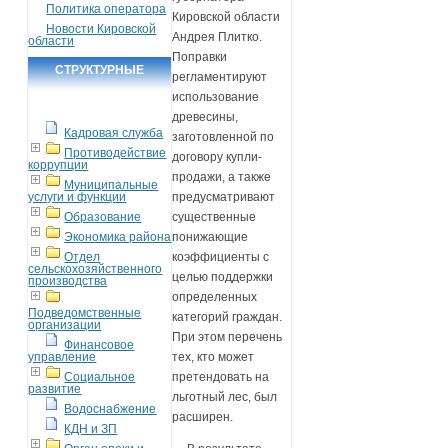
Политика оператора
Кировской области
Новости Кировской
Андрея Плитко.
области
Поправки
СТРУКТУРНЫЕ
регламентируют
ПОДРАЗДЕЛЕНИЯ
использование
древесины,
Кадровая служба
заготовленной по
Противодействие
договору купли-
коррупции
продажи, а также
Муниципальные
услуги и функции
предусматривают
Образование
существенные
Экономика района
понижающие
Отдел
коэффициенты с
сельскохозяйственного
целью поддержки
производства
определенных
Подведомственные
категорий граждан.
организации
При этом перечень
Финансовое
управление
тех, кто может
Социальное
претендовать на
развитие
льготный лес, был
Водоснабжение
расширен.
КДН и ЗП