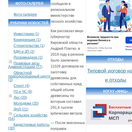
ФОТО-ГАЛЕРЕЯ
сообщили в
региональном
Фото-галерея
министерстве
лесного хозяйства.
РУБРИКИ НОВОСТЕЙ
Как рассказал вице-
Инвестиции (1)
губернатор
Конкуренция (1)
Кировской области
Строительство (1)
Андрей Плитко, в
КДН и ЗП (2)
2019 году в регионе
Роскомнадзор (2)
ОТХОДЫ
было заключено
Правовые акты
11026 договоров на
Администрации (27)
Типовой договор н
заготовку
Областной
природоохранный центр
древесины для
и отходы
(3)
собственных нужд,
Спорт (4)
общий объем
КОГАУ «МФЦ»
ГО и ЧС (9)
древесины по
Лес (20)
которым составил
Молодёжи (20)
291,6 тысячи
ДНД (21)
кубических метров.
Сельское хозяйство
(54)
— После внесенных
Кадастровые работы
(30)
поправок