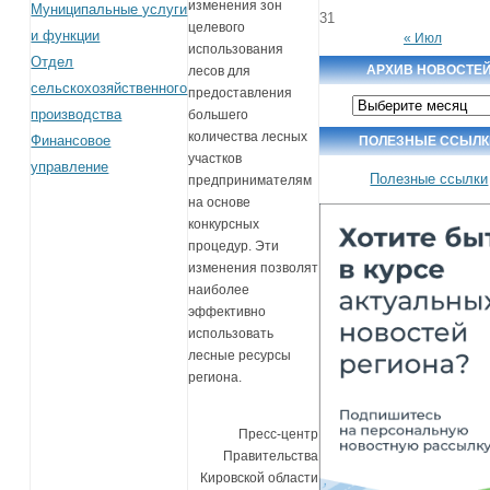
изменения зон
Муниципальные услуги
31
целевого
и функции
« Июл
использования
Отдел
АРХИВ НОВОСТЕ
лесов для
сельскохозяйственного
предоставления
Архив
производства
новостей
большего
количества лесных
Финансовое
ПОЛЕЗНЫЕ ССЫЛК
участков
управление
Полезные ссылки
предпринимателям
на основе
конкурсных
процедур. Эти
изменения позволят
наиболее
эффективно
использовать
лесные ресурсы
региона.
Пресс-центр
Правительства
Кировской области