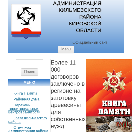
АДМИНИСТРАЦИЯ
КИЛЬМЕЗСКОГО
РАЙОНА
КИРОВСКОЙ
ОБЛАСТИ
Официальный сайт
Skip to content
Menu
Более 11
Найти:
000
договоров
МЕНЮ
заключено в
регионе на
Книга Памяти
заготовку
Районная дума
древесины
Перечень
территориальных
для
центров занятости
собственных
Глава Кильмезского
района
нужд
Структура
Администрации района