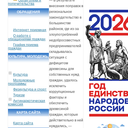
Орган опеки и
— В результате
попечительства
внесения поправок в
региональное
ОБРАЩЕНИЯ
законодательство в
ГРАЖДАН
большинстве
районов, где из-за
Интернет приемная
злоупотреблений
О работе с
обращениями граждан
недобросовестных
График приема
предпринимателей
граждан
складывалась
КУЛЬТУРА, МОЛОДЕЖЬ,
ситуация с
дефицитом
СПОРТ, ТУРИЗМ
древесины для
Культура
собственных нужд
Молодежные
граждан, удалось
программы
исключить
Физкультура и спорт
коррупционные
Туризм
факторы и
Антинаркотическая
обеспечить
комиссия
древесиной
КАРТА САЙТА
граждан, которые
действительно в ней
Карта сайта
нуждались, —