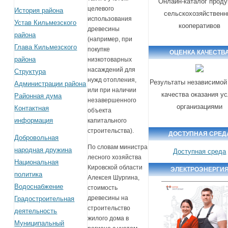
Онлайн-каталог проду
целевого
История района
сельскохозяйствен
использования
Устав Кильмезского
кооперативов
древесины
района
(например, при
Глава Кильмезского
покупке
ОЦЕНКА КАЧЕСТВ
района
низкотоварных
насаждений для
Структура
нужд отопления,
Результаты независимой
Администрации района
или при наличии
качества оказания ус
Районная дума
незавершенного
организациями
Контактная
объекта
информация
капитального
строительства).
ДОСТУПНАЯ СРЕД
Добровольная
По словам министра
народная дружина
Доступная среда
лесного хозяйства
Национальная
Кировской области
ЭЛЕКТРОЭНЕРГИ
политика
Алексея Шургина,
Водоснабжение
стоимость
древесины на
Градостроительная
строительство
деятельность
жилого дома в
Муниципальный