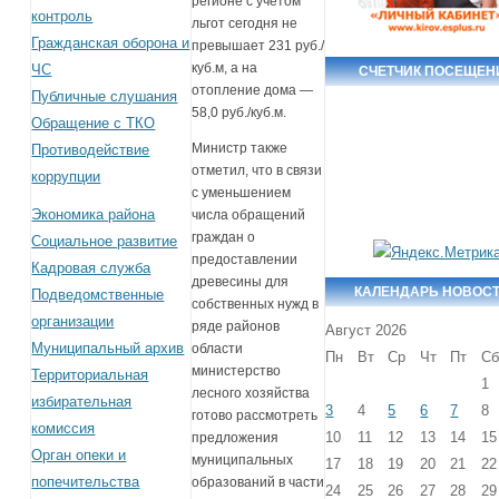
регионе с учетом
контроль
льгот сегодня не
Гражданская оборона и
превышает 231 руб./
куб.м, а на
ЧС
СЧЕТЧИК ПОСЕЩЕН
отопление дома —
Публичные слушания
58,0 руб./куб.м.
Обращение с ТКО
Министр также
Противодействие
отметил, что в связи
коррупции
с уменьшением
Экономика района
числа обращений
граждан о
Социальное развитие
предоставлении
Кадровая служба
древесины для
КАЛЕНДАРЬ НОВОС
Подведомственные
собственных нужд в
организации
ряде районов
Август 2026
Муниципальный архив
области
Пн
Вт
Ср
Чт
Пт
С
министерство
Территориальная
1
лесного хозяйства
избирательная
3
4
5
6
7
8
готово рассмотреть
комиссия
10
11
12
13
14
15
предложения
Орган опеки и
муниципальных
17
18
19
20
21
22
попечительства
образований в части
24
25
26
27
28
29