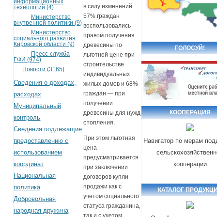
информационных
в силу изменений
технологий (4)
57% граждан
Министерство
внутренней политики (9)
воспользовались
Министерство
правом получения
социального развития
Кировской области (9)
древесины по
ГОЛОСУЙ!
Пресс-служба
льготной цене при
ГФИ (974)
строительстве
Новости (3165)
индивидуальных
Сведения о доходах,
жилых домов и 68%
граждан — при
расходах
получении
Муниципальный
КООПЕРАЦИЯ
древесины для нужд
контроль
отопления.
Сведения подлежащие
При этом льготная
предоставлению с
Навигатор по мерам под
цена
использованием
сельскохозяйственн
предусматривается
координат
кооперации
при заключении
Национальная
договоров купли-
продажи как с
политика
КАТАЛОГ ПРОДУКЦ
учетом социального
Добровольная
статуса гражданина,
народная дружина
так и с учетом