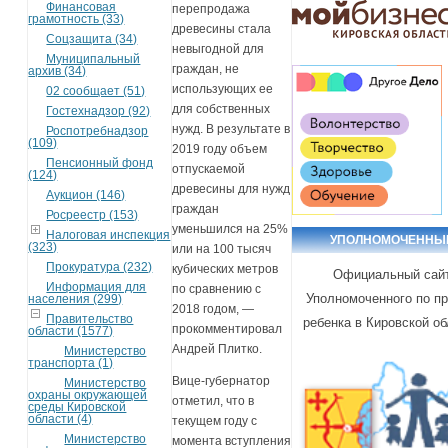
Финансовая
перепродажа
грамотность (33)
древесины стала
Соцзащита (34)
невыгодной для
Муниципальный
граждан, не
архив (34)
использующих ее
02 сообщает (51)
для собственных
Гостехнадзор (92)
нужд. В результате в
Роспотребнадзор
(109)
2019 году объем
Пенсионный фонд
отпускаемой
(124)
древесины для нужд
Аукцион (146)
граждан
Росреестр (153)
уменьшился на 25%
Налоговая инспекция
УПОЛНОМОЧЕННЫ
(323)
или на 100 тысяч
Прокуратура (232)
кубических метров
Официальный сай
Информация для
по сравнению с
Уполномоченного по п
населения (299)
2018 годом, —
Правительство
ребенка в Кировской о
прокомментировал
области (1577)
Андрей Плитко.
Министерство
транспорта (1)
Вице-губернатор
Министерство
охраны окружающей
отметил, что в
среды Кировской
области (4)
текущем году с
Министерство
момента вступления