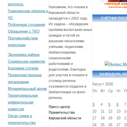
контроль
Напомним, что чтения в
Гражданская оборона и
Кировской области
ЧС
СЧЕТЧИК ПОС
проводятся с 2002 года.
Их задача – обсуждение
Публичные слушания
проблем воспитания юных
Обращение с ТКО
граждан и путей их
Противодействие
решения писателями,
коррупции
учёными, педагогами,
библиотекарями,
Экономика района
социальными
Социальное развитие
работниками и
Кадровая служба
родителями. Ежегодно
КАЛЕНДАРЬ Н
Подведомственные
для участия в чтениях в
столицу региона
организации
Август 2026
съезжаются педагоги и
Муниципальный архив
Пн
Вт
Ср
Чт
П
библиотекари со всего
Территориальная
региона.
избирательная
3
4
5
6
7
Пресс-центр
комиссия
10
11
12
13
1
Правительства
Орган опеки и
17
18
19
20
2
Кировской области
попечительства
24
25
26
27
2