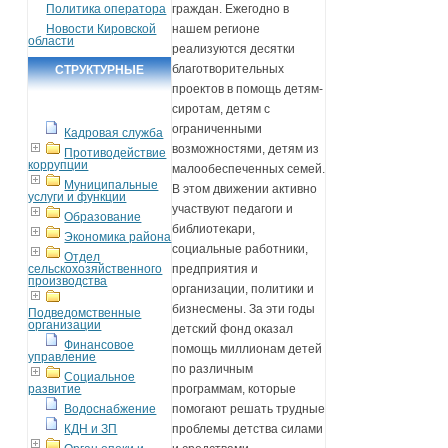
Политика оператора
граждан. Ежегодно в
Новости Кировской
нашем регионе
области
реализуются десятки
благотворительных
СТРУКТУРНЫЕ
проектов в помощь детям-
ПОДРАЗДЕЛЕНИЯ
сиротам, детям с
ограниченными
Кадровая служба
возможностями, детям из
Противодействие
коррупции
малообеспеченных семей.
Муниципальные
В этом движении активно
услуги и функции
участвуют педагоги и
Образование
библиотекари,
Экономика района
социальные работники,
Отдел
сельскохозяйственного
предприятия и
производства
организации, политики и
бизнесмены. За эти годы
Подведомственные
организации
детский фонд оказал
Финансовое
помощь миллионам детей
управление
по различным
Социальное
развитие
программам, которые
Водоснабжение
помогают решать трудные
КДН и ЗП
проблемы детства силами