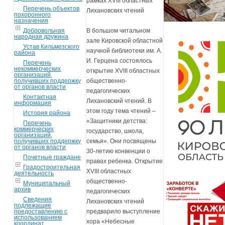
рамках XVIII областных
Перечень объектов
Лихановских чтений
похоронного
назначения
Добровольная
В большом читальном
народная дружина
зале Кировской областной
Устав Кильмезского
научной библиотеки им. А.
района
И. Герцена состоялось
Перечень
некоммерческих
открытие XVIII областных
организаций,
получивших поддержку
общественно-
от органов власти
педагогических
Контактная
Лихановский чтений. В
информация
этом году тема чтений –
История района
«Защитники детства:
Перечень
коммерческих
государство, школа,
организаций,
получивших поддержку
семья». Они посвящены
от органов власти
30-летию конвенции о
Почетные граждане
правах ребенка. Открытие
Градостроительная
XVIII областных
деятельность
общественно-
Муниципальный
архив
педагогических
Сведения
Лихановских чтений
подлежащие
предоставлению с
предварило выступление
использованием
хора «Небесные
координат