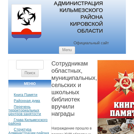
АДМИНИСТРАЦИЯ
КИЛЬМЕЗСКОГО
РАЙОНА
КИРОВСКОЙ
ОБЛАСТИ
Официальный сайт
Skip to content
Menu
Сотрудникам
Найти:
областных,
муниципальных,
МЕНЮ
сельских и
школьных
Книга Памяти
библиотек
Районная дума
вручили
Перечень
территориальных
награды
центров занятости
Глава Кильмезского
района
Награждение прошло в
Структура
Администрации района