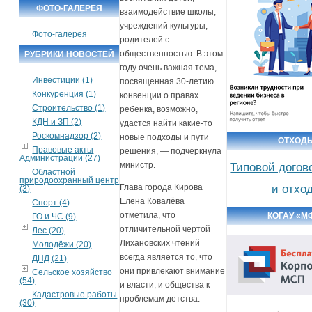
ФОТО-ГАЛЕРЕЯ
взаимодействие школы,
учреждений культуры,
Фото-галерея
родителей с
общественностью. В этом
РУБРИКИ НОВОСТЕЙ
году очень важная тема,
Инвестиции (1)
посвященная 30-летию
Конкуренция (1)
конвенции о правах
Строительство (1)
ребенка, возможно,
КДН и ЗП (2)
удастся найти какие-то
Роскомнадзор (2)
новые подходы и пути
ОТХОД
Правовые акты
решения, — подчеркнула
Администрации (27)
министр.
Типовой догов
Областной
природоохранный центр
и отхо
Глава города Кирова
(3)
Елена Ковалёва
Спорт (4)
отметила, что
КОГАУ «М
ГО и ЧС (9)
отличительной чертой
Лес (20)
Лихановских чтений
Молодёжи (20)
всегда является то, что
ДНД (21)
они привлекают внимание
Сельское хозяйство
(54)
и власти, и общества к
Кадастровые работы
проблемам детства.
(30)