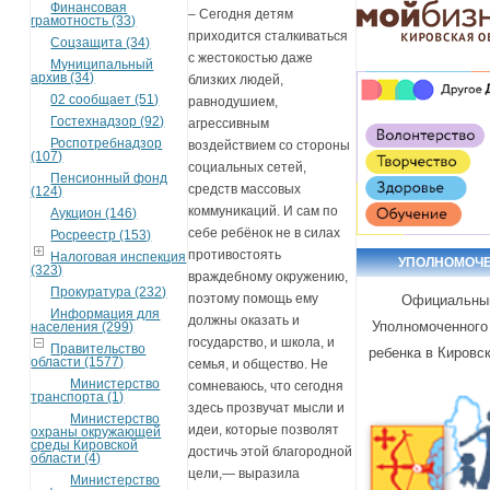
Финансовая
– Сегодня детям
грамотность (33)
приходится сталкиваться
Соцзащита (34)
с жестокостью даже
Муниципальный
архив (34)
близких людей,
02 сообщает (51)
равнодушием,
Гостехнадзор (92)
агрессивным
Роспотребнадзор
воздействием со стороны
(107)
социальных сетей,
Пенсионный фонд
средств массовых
(124)
коммуникаций. И сам по
Аукцион (146)
себе ребёнок не в силах
Росреестр (153)
противостоять
Налоговая инспекция
УПОЛНОМОЧ
(323)
враждебному окружению,
Прокуратура (232)
поэтому помощь ему
Официальны
Информация для
должны оказать и
Уполномоченного
населения (299)
государство, и школа, и
Правительство
ребенка в Кировс
области (1577)
семья, и общество. Не
Министерство
сомневаюсь, что сегодня
транспорта (1)
здесь прозвучат мысли и
Министерство
идеи, которые позволят
охраны окружающей
среды Кировской
достичь этой благородной
области (4)
цели,— выразила
Министерство