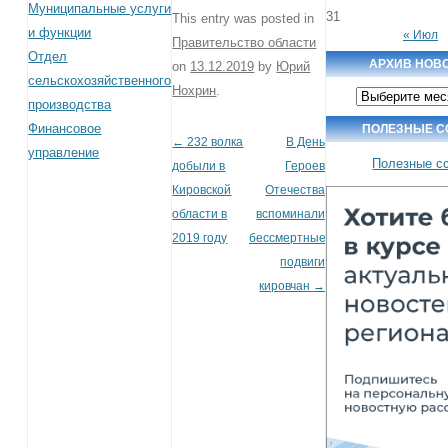
Муниципальные услуги
31
This entry was posted in
и функции
« Июл
Правительство области
Отдел
АРХИВ НОВ
on
13.12.2019
by
Юрий
сельскохозяйственного
Нохрин
.
Архив
производства
новостей
Финансовое
ПОЛЕЗНЫЕ С
←
232 волка
В День
Post navigation
управление
Полезные с
добыли в
Героев
Кировской
Отечества
области в
вспоминали
2019 году
бессмертные
подвиги
кировчан
→