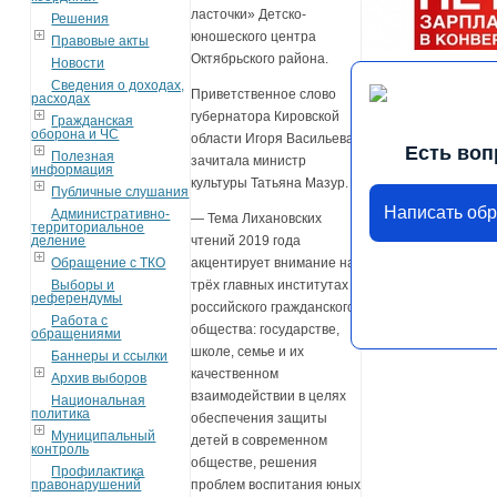
ласточки» Детско-
Решения
юношеского центра
Правовые акты
Октябрьского района.
Новости
Сведения о доходах,
Приветственное слово
расходах
губернатора Кировской
Гражданская
оборона и ЧС
области Игоря Васильева
Есть воп
Полезная
зачитала министр
информация
культуры Татьяна Мазур.
Публичные слушания
Написать об
Административно-
— Тема Лихановских
территориальное
деление
чтений 2019 года
Обращение с ТКО
акцентирует внимание на
Выборы и
трёх главных институтах
референдумы
российского гражданского
Работа с
общества: государстве,
обращениями
школе, семье и их
Баннеры и ссылки
качественном
Архив выборов
взаимодействии в целях
Национальная
политика
обеспечения защиты
Муниципальный
детей в современном
контроль
обществе, решения
Профилактика
правонарушений
проблем воспитания юных