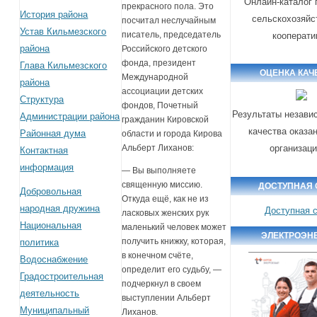
Онлайн-каталог 
прекрасного пола. Это
История района
сельскохозяйс
посчитал неслучайным
Устав Кильмезского
писатель, председатель
кооперати
района
Российского детского
фонда, президент
Глава Кильмезского
ОЦЕНКА КАЧ
Международной
района
ассоциации детских
Структура
фондов, Почетный
Результаты незави
Администрации района
гражданин Кировской
качества оказа
Районная дума
области и города Кирова
организац
Альберт Лиханов:
Контактная
информация
— Вы выполняете
священную миссию.
ДОСТУПНАЯ 
Добровольная
Откуда ещё, как не из
народная дружина
Доступная 
ласковых женских рук
Национальная
маленький человек может
ЭЛЕКТРОЭН
получить книжку, которая,
политика
в конечном счёте,
Водоснабжение
определит его судьбу, —
Градостроительная
подчеркнул в своем
деятельность
выступлении Альберт
Муниципальный
Лиханов.