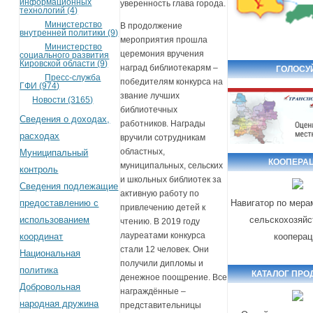
информационных
уверенность глава города.
технологий (4)
Министерство
В продолжение
внутренней политики (9)
мероприятия прошла
Министерство
церемония вручения
социального развития
Кировской области (9)
наград библиотекарям –
ГОЛОСУ
Пресс-служба
победителям конкурса на
ГФИ (974)
звание лучших
Новости (3165)
библиотечных
Сведения о доходах,
работников. Награды
расходах
вручили сотрудникам
областных,
Муниципальный
КООПЕРА
муниципальных, сельских
контроль
и школьных библиотек за
Сведения подлежащие
активную работу по
предоставлению с
Навигатор по мера
привлечению детей к
использованием
сельскохозяйс
чтению. В 2019 году
лауреатами конкурса
координат
кооперац
стали 12 человек. Они
Национальная
получили дипломы и
политика
КАТАЛОГ ПРО
денежное поощрение. Все
Добровольная
награждённые –
народная дружина
представительницы