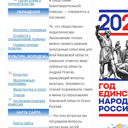
Орган опеки и
и средствами
попечительства
благотворительной
помощи, — говорилось в
ОБРАЩЕНИЯ
послании.
ГРАЖДАН
То, что общественно-
Интернет приемная
педагогические
О работе с
Лихановские чтения
обращениями граждан
можно назвать важным
График приема
граждан
культурным событием для
всей Кировской области,
КУЛЬТУРА, МОЛОДЕЖЬ,
накануне отметил вице-
СПОРТ, ТУРИЗМ
губернатор области
Андрей Плитко,
Культура
курирующий вопросы
Молодежные
программы
культуры. Значимость
Физкультура и спорт
чтений подчеркнула также
Туризм
и министр образования
Антинаркотическая
Кировской области Ольга
комиссия
Рысева.
КАРТА САЙТА
— На этих встречах мы
обсуждаем вопросы
Карта сайта
воспитания детей,