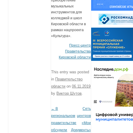
приобретение
музыкальных
инструментов для
колледжей и школ
Кировской области в
рамках нацпроекта
«Культура».
Пресс-центр
Правительства
Кировской области
This entry was posted
in
Правительство
области
on
06.11.2019
by
Виктор Шутов
.
←
В
Сеть
Post navigation
региональном
центров
правительстве
«Мои
обсудили
Документы»