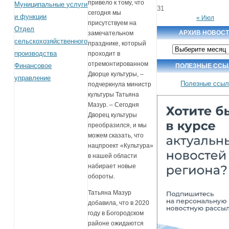
привело к тому, что
Муниципальные услуги
31
сегодня мы
и функции
« Июл
присутствуем на
Отдел
АРХИВ НОВОС
замечательном
сельскохозяйственного
празднике, который
Архив
производства
новостей
проходит в
отремонтированном
Финансовое
ПОЛЕЗНЫЕ ССЫ
Дворце культуры, –
управление
Полезные ссыл
подчеркнула министр
культуры Татьяна
Мазур. – Сегодня
Дворец культуры
преобразился, и мы
можем сказать, что
нацпроект «Культура»
в нашей области
набирает новые
обороты.
Татьяна Мазур
добавила, что в 2020
году в Богородском
районе ожидаются