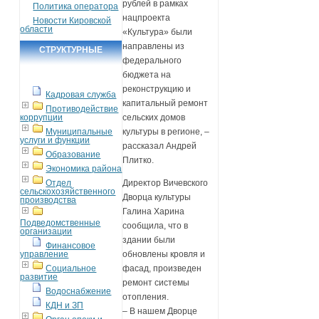
рублей в рамках
Политика оператора
нацпроекта
Новости Кировской
области
«Культура» были
направлены из
СТРУКТУРНЫЕ
федерального
ПОДРАЗДЕЛЕНИЯ
бюджета на
реконструкцию и
Кадровая служба
капитальный ремонт
Противодействие
коррупции
сельских домов
Муниципальные
культуры в регионе, –
услуги и функции
рассказал Андрей
Образование
Плитко.
Экономика района
Отдел
Директор Вичевского
сельскохозяйственного
Дворца культуры
производства
Галина Харина
Подведомственные
сообщила, что в
организации
здании были
Финансовое
управление
обновлены кровля и
Социальное
фасад, произведен
развитие
ремонт системы
Водоснабжение
отопления.
КДН и ЗП
– В нашем Дворце