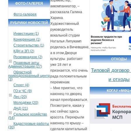
хормейстер,
ФОТО-ГАЛЕРЕЯ
аккомпаниатор, –
рассказала Галина
Фото-галерея
Харина.
РУБРИКИ НОВОСТЕЙ
Художественный
руководитель
Инвестиции (1)
вокальной студии
Конкуренция (1)
Наталья Липукамп
Строительство (1)
родилась в Вичевщине,
КДН и ЗП (2)
а в этом Дворце
Роскомнадзор (2)
культуры работает
ОТХОДЫ
Правовые акты
уже 18 лет и
Администрации (27)
Типовой договор
признается, что очень
Областной
природоохранный центр
рада положительным
и отходы
(3)
переменам.
Спорт (4)
– Мне приятно, что
КОГАУ «МФЦ
ГО и ЧС (9)
наконец-то дворец
Лес (20)
начал преображаться.
Молодёжи (20)
Посмотрите, какая у
ДНД (21)
нас сейчас здесь
Сельское хозяйство
красота. Перекрыли
(54)
наконец-то крышу –
Кадастровые работы
(30)
сделали капитальный