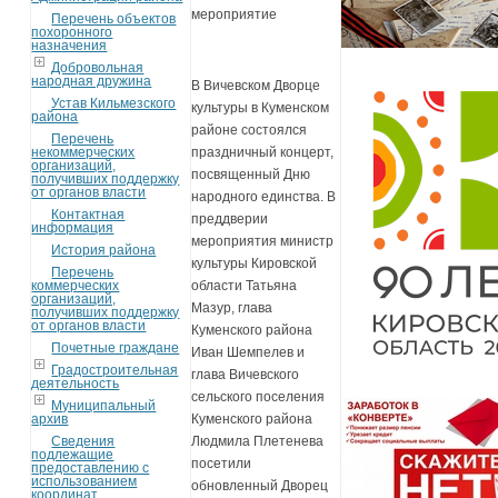
мероприятие
Перечень объектов
похоронного
назначения
Добровольная
народная дружина
В Вичевском Дворце
Устав Кильмезского
культуры в Куменском
района
районе состоялся
Перечень
некоммерческих
праздничный концерт,
организаций,
посвященный Дню
получивших поддержку
от органов власти
народного единства. В
Контактная
преддверии
информация
мероприятия министр
История района
культуры Кировской
Перечень
коммерческих
области Татьяна
организаций,
Мазур, глава
получивших поддержку
от органов власти
Куменского района
Почетные граждане
Иван Шемпелев и
Градостроительная
глава Вичевского
деятельность
сельского поселения
Муниципальный
архив
Куменского района
Сведения
Людмила Плетенева
подлежащие
посетили
предоставлению с
использованием
обновленный Дворец
координат