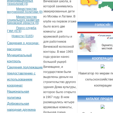
информационных
Вичевская школа, в
технологий (4)
которой занимались
Министерство
эвакуированные дети
внутренней политики (9)
из Москвы и Латвии. В
Министерство
социального развития
клубе на первом этаже
Кировской области (9)
ГОЛОСУЙ!
было всего две
Пресс-служба
ГФИ (974)
комнаты: для
Новости (3165)
кружковой работы и
для работников
Сведения о доходах,
Вичевской колхозной
расходах
конторы. В мае 1965
Муниципальный
года ураган нанес
КООПЕРАЦИ
контроль
большой ущерб
Вичевщине, и
Сведения подлежащие
государством были
предоставлению с
Навигатор по мерам 
выделены деньги на
использованием
сельскохозяйств
строительство другого
координат
кооперации
здания Дома культуры,
Национальная
которое было открыто
в 1967 году. В нем
политика
КАТАЛОГ ПРОДУ
размещались четыре
Добровольная
кружковые комнаты,
народная дружина
большая сцена,