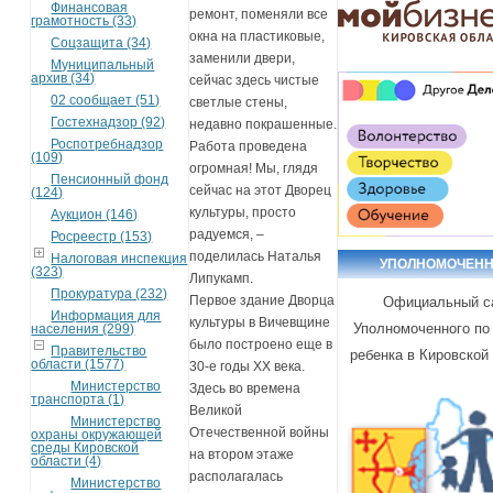
Финансовая
ремонт, поменяли все
грамотность (33)
окна на пластиковые,
Соцзащита (34)
заменили двери,
Муниципальный
архив (34)
сейчас здесь чистые
02 сообщает (51)
светлые стены,
Гостехнадзор (92)
недавно покрашенные.
Роспотребнадзор
Работа проведена
(109)
огромная! Мы, глядя
Пенсионный фонд
сейчас на этот Дворец
(124)
культуры, просто
Аукцион (146)
радуемся, –
Росреестр (153)
поделилась Наталья
Налоговая инспекция
УПОЛНОМОЧЕН
(323)
Липукамп.
Прокуратура (232)
Первое здание Дворца
Официальный с
Информация для
культуры в Вичевщине
Уполномоченного по
населения (299)
было построено еще в
Правительство
ребенка в Кировской
области (1577)
30-е годы XX века.
Министерство
Здесь во времена
транспорта (1)
Великой
Министерство
Отечественной войны
охраны окружающей
среды Кировской
на втором этаже
области (4)
располагалась
Министерство