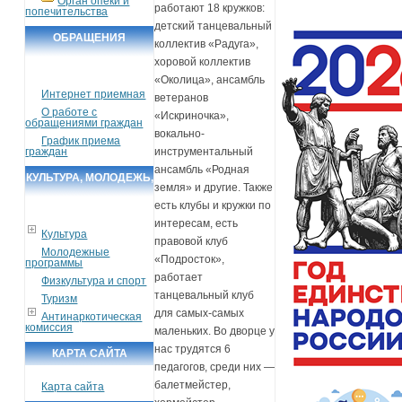
Орган опеки и
работают 18 кружков:
попечительства
детский танцевальный
ОБРАЩЕНИЯ
коллектив «Радуга»,
ГРАЖДАН
хоровой коллектив
«Околица», ансамбль
Интернет приемная
ветеранов
О работе с
«Искриночка»,
обращениями граждан
вокально-
График приема
граждан
инструментальный
ансамбль «Родная
КУЛЬТУРА, МОЛОДЕЖЬ,
земля» и другие. Также
СПОРТ, ТУРИЗМ
есть клубы и кружки по
интересам, есть
Культура
правовой клуб
Молодежные
«Подросток»,
программы
работает
Физкультура и спорт
танцевальный клуб
Туризм
для самых-самых
Антинаркотическая
комиссия
маленьких. Во дворце у
нас трудятся 6
КАРТА САЙТА
педагогов, среди них —
балетмейстер,
Карта сайта