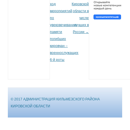
ход
Кировской
мероприятий
области в
по
числе
увековечиванию
лучших в
памяти
России
→
погибших
кировчан –
военнослужащих
6-й роты
© 2017 АДМИНИСТРАЦИЯ КИЛЬМЕЗСКОГО РАЙОНА
КИРОВСКОЙ ОБЛАСТИ