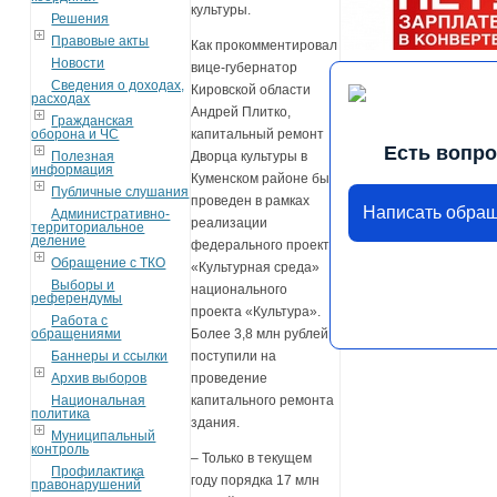
культуры.
Решения
Правовые акты
Как прокомментировал
Новости
вице-губернатор
Сведения о доходах,
Кировской области
расходах
Андрей Плитко,
Гражданская
оборона и ЧС
капитальный ремонт
Есть вопр
Полезная
Дворца культуры в
информация
Куменском районе был
Публичные слушания
проведен в рамках
Написать обра
Административно-
реализации
территориальное
деление
федерального проекта
Обращение с ТКО
«Культурная среда»
Выборы и
национального
референдумы
проекта «Культура».
Работа с
обращениями
Более 3,8 млн рублей
Баннеры и ссылки
поступили на
Архив выборов
проведение
Национальная
капитального ремонта
политика
здания.
Муниципальный
контроль
– Только в текущем
Профилактика
году порядка 17 млн
правонарушений