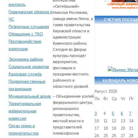
кооператива
контроль
«Октябрьский»
Гражданская оборона и
Николая Рослякова,
завода имени Лепсе, а
ЧС
СЧЕТЧИК ПОСЕЩ
также правительства
Публичные слушания
Кировской области и
Обращение с ТКО
администрации
Противодействие
Куменского района.
коррупции
Сегодня во Дворце
культуры проходят
Экономика района
мероприятия,
Социальное развитие
фестивали и
Кадровая служба
праздники местного,
районного и
КАЛЕНДАРЬ НОВ
Подведомственные
областного уровней.
организации
Август 2026
Муниципальный архив
– Объединение усилий
Пн
Вт
Ср
Чт
Пт
федерального центра,
Территориальная
регионального
избирательная
3
4
5
6
7
правительства,
комиссия
10
11
12
13
14
местной власти и
Орган опеки и
представителей
17
18
19
20
21
попечительства
племсофхозов
24
25
26
27
28