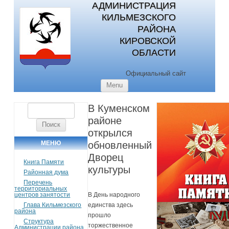
АДМИНИСТРАЦИЯ
КИЛЬМЕЗСКОГО
РАЙОНА
КИРОВСКОЙ
ОБЛАСТИ
Официальный сайт
Skip to content
Menu
В Куменском
Найти:
районе
открылся
МЕНЮ
обновленный
Дворец
Книга Памяти
культуры
Районная дума
Перечень
территориальных
центров занятости
В День народного
Глава Кильмезского
единства здесь
района
прошло
Структура
торжественное
Администрации района