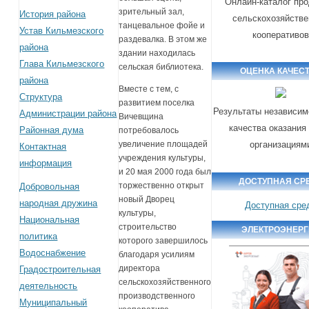
Онлайн-каталог пр
зрительный зал,
История района
сельскохозяйств
танцевальное фойе и
Устав Кильмезского
кооперативо
раздевалка. В этом же
района
здании находилась
Глава Кильмезского
сельская библиотека.
ОЦЕНКА КАЧЕС
района
Вместе с тем, с
Структура
развитием поселка
Результаты независим
Администрации района
Вичевщина
качества оказания
Районная дума
потребовалось
организациям
увеличение площадей
Контактная
учреждения культуры,
информация
и 20 мая 2000 года был
ДОСТУПНАЯ СР
торжественно открыт
Добровольная
новый Дворец
народная дружина
Доступная сре
культуры,
Национальная
строительство
ЭЛЕКТРОЭНЕР
политика
которого завершилось
Водоснабжение
благодаря усилиям
директора
Градостроительная
сельскохозяйственного
деятельность
производственного
Муниципальный