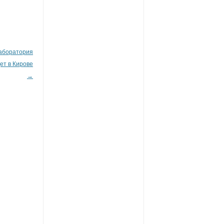
аборатория
ет в Кирове
→