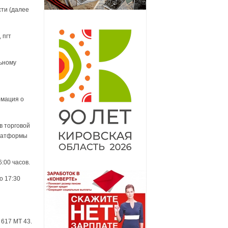
ти (далее
 пгт
ьному
рмация о
в торговой
платформы
6:00 часов.
о 17:30
 617 МТ 43.