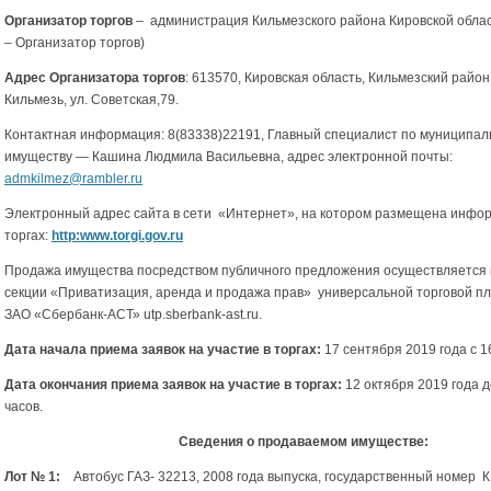
Организатор торгов
– администрация Кильмезского района Кировской облас
– Организатор торгов)
Адрес Организатора торгов
: 613570, Кировская область, Кильмезский район,
Кильмезь, ул. Советская,79.
Контактная информация: 8(83338)22191, Главный специалист по муниципал
имуществу — Кашина Людмила Васильевна, адрес электронной почты:
admkilmez@rambler.ru
Электронный адрес сайта в сети «Интернет», на котором размещена инфо
торгах:
http:www.torgi.go
v
.ru
Продажа имущества посредством публичного предложения осуществляется 
секции «Приватизация, аренда и продажа прав» универсальной торговой 
ЗАО «Сбербанк-АСТ» utp.sberbank-ast.ru.
Дата начала приема заявок на участие в торгах:
17 сентября 2019 года с 1
Дата окончания приема заявок на участие в торгах:
12 октября 2019 года д
часов.
Сведения о продаваемом имуществе:
Лот № 1:
Автобус ГАЗ- 32213, 2008 года выпуска, государственный номер К