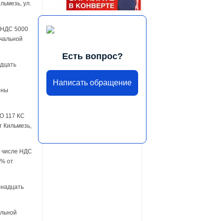
льмезь, ул.
е НДС 5000
ачальной
Есть вопрос?
адцать
Написать обращение
ены
 О 117 КС
т Кильмезь,
м числе НДС
5% от
рнадцать
альной