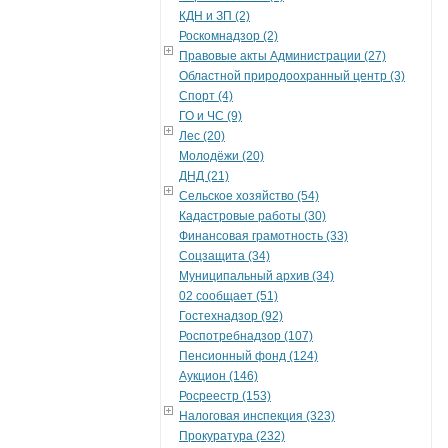
КДН и ЗП (2)
Роскомнадзор (2)
Правовые акты Администрации (27)
Областной природоохранный центр (3)
Спорт (4)
ГО и ЧС (9)
Лес (20)
Молодёжи (20)
ДНД (21)
Сельское хозяйство (54)
Кадастровые работы (30)
Финансовая грамотность (33)
Соцзащита (34)
Муниципальный архив (34)
02 сообщает (51)
Гостехнадзор (92)
Роспотребнадзор (107)
Пенсионный фонд (124)
Аукцион (146)
Росреестр (153)
Налоговая инспекция (323)
Прокуратура (232)