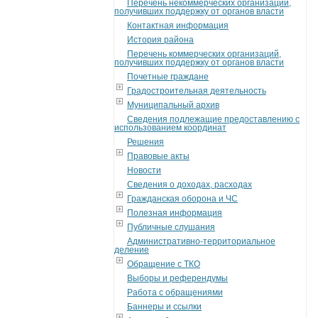
Перечень некоммерческих организаций,
получивших поддержку от органов власти
Контактная информация
История района
Перечень коммерческих организаций,
получивших поддержку от органов власти
Почетные граждане
Градостроительная деятельность
Муниципальный архив
Сведения подлежащие предоставлению с
использованием координат
Решения
Правовые акты
Новости
Сведения о доходах, расходах
Гражданская оборона и ЧС
Полезная информация
Публичные слушания
Административно-территориальное
деление
Обращение с ТКО
Выборы и референдумы
Работа с обращениями
Баннеры и ссылки