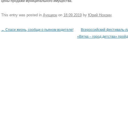
цены продажи муниципального имущества.
This entry was posted in
Аукцион
on
18.09.2019
by
Юрий Нохрин
.
←
Спаси жизнь, сообщи о пьяном водителе!
Всероссийский фестиваль-л
Post navigation
«Вятка – город детства» пройд