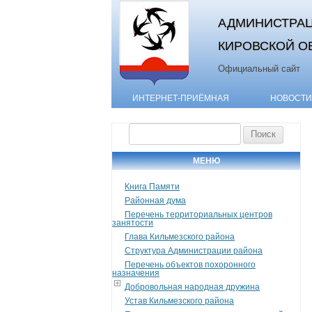
АДМИНИСТРАЦ
КИРОВСКОЙ О
Официальный сайт
ИНТЕРНЕТ-ПРИЁМНАЯ
НОВОСТИ
Найти:
МЕНЮ
Книга Памяти
Районная дума
Перечень территориальных центров
занятости
Глава Кильмезского района
Структура Администрации района
Перечень объектов похоронного
назначения
Добровольная народная дружина
Устав Кильмезского района