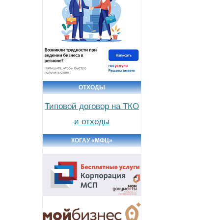
ОТХОДЫ
Типовой договор на ТКО
и отходы
КОГАУ «МФЦ»