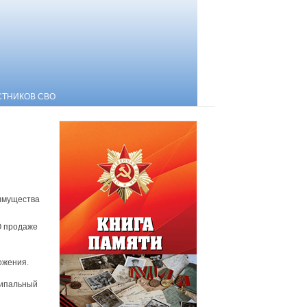
СТНИКОВ СВО
имущества
О продаже
ожения.
ципальный