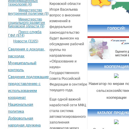
информационных
Кировской области
технологий (4)
Игоря Васильева
Министерство
внутренней политики (9)
вопрос о внесении
Министерство
изменений в
социального развития
Кировской области (9)
федеральное
ГОЛОСУЙ!
Пресс-служба
законодательство
ГФИ (974)
будет вынесен на
Новости (3165)
обсуждение рабочей
Сведения о доходах,
группы по
направлению
расходах
«Образование и
Муниципальный
КООПЕРАЦИЯ
наука»
контроль
Государственного
Сведения подлежащие
совета Российской
предоставлению с
Навигатор по мерам п
Федерации в сентябре
текущего года.
использованием
сельскохозяйстве
координат
кооперации
Еще одной важной
Национальная
наработкой сети МФЦ
стала система
политика
КАТАЛОГ ПРОДУК
автоматизированного
Добровольная
заполнения
народная дружина
документов через