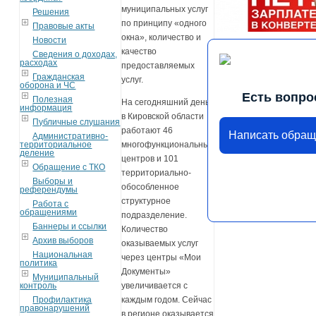
муниципальных услуг
Решения
по принципу «одного
Правовые акты
окна», количество и
Новости
качество
Сведения о доходах,
расходах
предоставляемых
Гражданская
услуг.
оборона и ЧС
Есть вопро
Полезная
На сегодняшний день
информация
в Кировской области
Публичные слушания
работают 46
Написать обра
Административно-
территориальное
многофункциональных
деление
центров и 101
Обращение с ТКО
территориально-
Выборы и
обособленное
референдумы
структурное
Работа с
обращениями
подразделение.
Баннеры и ссылки
Количество
Архив выборов
оказываемых услуг
Национальная
через центры «Мои
политика
Документы»
Муниципальный
контроль
увеличивается с
Профилактика
каждым годом. Сейчас
правонарушений
в регионе оказывается