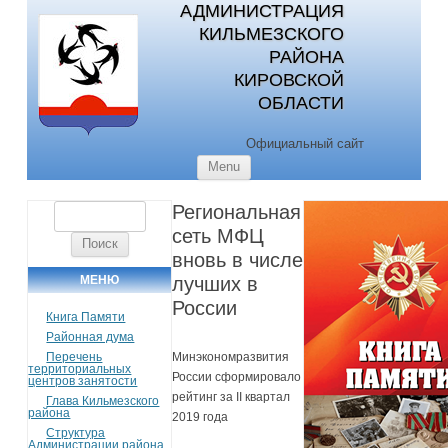
АДМИНИСТРАЦИЯ
КИЛЬМЕЗСКОГО
РАЙОНА
КИРОВСКОЙ
ОБЛАСТИ
Официальный сайт
Skip to content
Menu
Региональная
Найти:
сеть МФЦ
вновь в числе
МЕНЮ
лучших в
России
Книга Памяти
Районная дума
Перечень
Минэкономразвития
территориальных
России сформировало
центров занятости
рейтинг за II квартал
Глава Кильмезского
района
2019 года
Структура
Администрации района