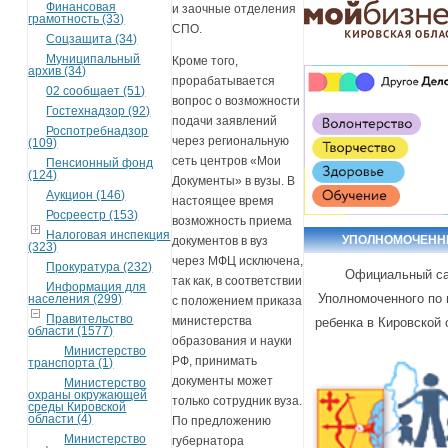
Финансовая
и заочные отделения
грамотность (33)
СПО.
Соцзащита (34)
Муниципальный
Кроме того,
архив (34)
прорабатывается
02 сообщает (51)
вопрос о возможности
Гостехнадзор (92)
подачи заявлений
Роспотребнадзор
через региональную
(109)
сеть центров «Мои
Пенсионный фонд
(124)
Документы» в вузы. В
Аукцион (146)
настоящее время
Росреестр (153)
возможность приема
Налоговая инспекция
УПОЛНОМОЧЕН
документов в вуз
(323)
через МФЦ исключена,
Прокуратура (232)
Официальный с
так как, в соответствии
Информация для
Уполномоченного по
населения (299)
с положением приказа
Правительство
министерства
ребенка в Кировской 
области (1577)
образования и науки
Министерство
РФ, принимать
транспорта (1)
документы может
Министерство
охраны окружающей
только сотрудник вуза.
среды Кировской
области (4)
По предложению
Министерство
губернатора