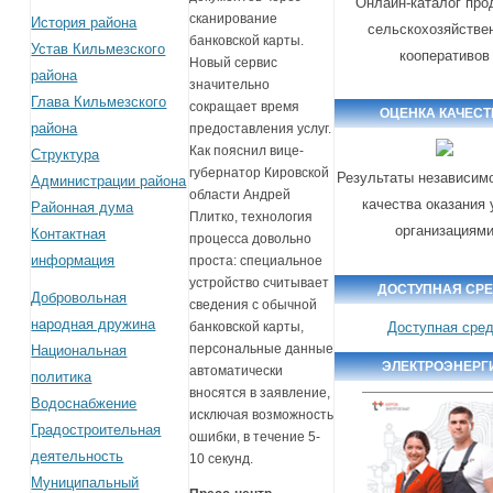
Онлайн-каталог про
сканирование
История района
сельскохозяйстве
банковской карты.
Устав Кильмезского
кооперативов
Новый сервис
района
значительно
Глава Кильмезского
сокращает время
ОЦЕНКА КАЧЕСТ
района
предоставления услуг.
Как пояснил вице-
Структура
губернатор Кировской
Результаты независим
Администрации района
области Андрей
качества оказания 
Районная дума
Плитко, технология
организациям
Контактная
процесса довольно
информация
проста: специальное
устройство считывает
ДОСТУПНАЯ СР
Добровольная
сведения с обычной
народная дружина
Доступная сре
банковской карты,
персональные данные
Национальная
ЭЛЕКТРОЭНЕРГ
автоматически
политика
вносятся в заявление,
Водоснабжение
исключая возможность
Градостроительная
ошибки, в течение 5-
деятельность
10 секунд.
Муниципальный