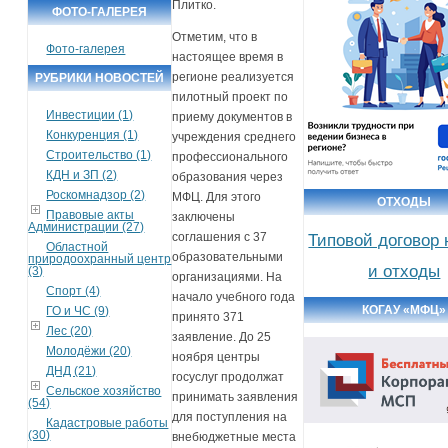
Плитко.
ФОТО-ГАЛЕРЕЯ
Отметим, что в
Фото-галерея
настоящее время в
регионе реализуется
РУБРИКИ НОВОСТЕЙ
пилотный проект по
Инвестиции (1)
приему документов в
Конкуренция (1)
учреждения среднего
Строительство (1)
профессионального
КДН и ЗП (2)
образования через
Роскомнадзор (2)
МФЦ. Для этого
ОТХОДЫ
Правовые акты
заключены
Администрации (27)
соглашения с 37
Типовой договор
Областной
образовательными
природоохранный центр
и отходы
(3)
организациями. На
Спорт (4)
начало учебного года
КОГАУ «МФЦ»
ГО и ЧС (9)
принято 371
Лес (20)
заявление. До 25
Молодёжи (20)
ноября центры
ДНД (21)
госуслуг продолжат
Сельское хозяйство
принимать заявления
(54)
для поступления на
Кадастровые работы
(30)
внебюджетные места