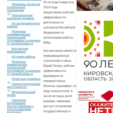
По итогам II квартала
Перечень объектов
похоронного
2019 года
назначения
представлен рейтинг
Добровольная
эффективности
народная дружина
деятельности
Устав Кильмезского
района
субъектов Российской
Перечень
Федерации по
некоммерческих
организаций,
организации работы
получивших поддержку
МФЦ.
от органов власти
Контактная
Как рассказал министр
информация
информационных
История района
технологий и связи
Перечень
коммерческих
Юрий Палюх, рейтинг
организаций,
получивших поддержку
эффективности
от органов власти
формируется
Почетные граждане
ежеквартально.
Градостроительная
Регионы оценивают по
деятельность
ряду показателей, в
Муниципальный
архив
числе которых доля
Сведения
граждан, имеющих
подлежащие
предоставлению с
доступ к получению
использованием
государственных и
координат