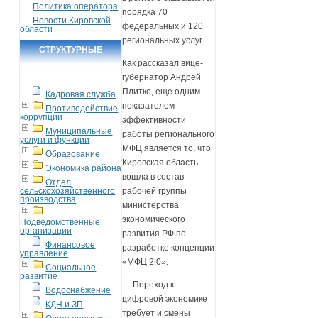
Политика оператора
порядка 70
Новости Кировской
федеральных и 120
области
региональных услуг.
СТРУКТУРНЫЕ
Как рассказал вице-
ПОДРАЗДЕЛЕНИЯ
губернатор Андрей
Плитко, еще одним
Кадровая служба
показателем
Противодействие
коррупции
эффективности
Муниципальные
работы регионального
услуги и функции
МФЦ является то, что
Образование
Кировская область
Экономика района
вошла в состав
Отдел
сельскохозяйственного
рабочей группы
производства
министерства
экономического
Подведомственные
организации
развития РФ по
Финансовое
разработке концепции
управление
«МФЦ 2.0».
Социальное
развитие
— Переход к
Водоснабжение
цифровой экономике
КДН и ЗП
требует и смены