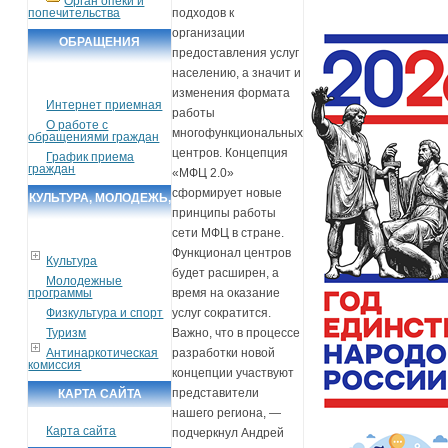
Орган опеки и
попечительства
подходов к
организации
ОБРАЩЕНИЯ
предоставления услуг
ГРАЖДАН
населению, а значит и
изменения формата
Интернет приемная
работы
О работе с
многофункциональных
обращениями граждан
центров. Концепция
График приема
граждан
«МФЦ 2.0»
сформирует новые
КУЛЬТУРА, МОЛОДЕЖЬ,
принципы работы
СПОРТ, ТУРИЗМ
сети МФЦ в стране.
Функционал центров
Культура
будет расширен, а
Молодежные
программы
время на оказание
Физкультура и спорт
услуг сократится.
Туризм
Важно, что в процессе
Антинаркотическая
разработки новой
комиссия
концепции участвуют
представители
КАРТА САЙТА
нашего региона, —
Карта сайта
подчеркнул Андрей