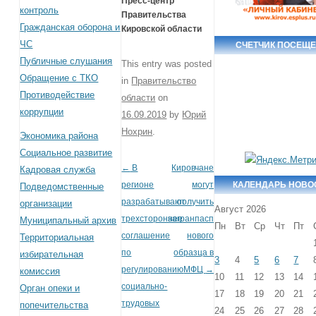
Пресс-центр
контроль
Правительства
Гражданская оборона и
Кировской области
ЧС
СЧЕТЧИК ПОСЕЩ
Публичные слушания
This entry was posted
Обращение с ТКО
in
Правительство
Противодействие
области
on
коррупции
16.09.2019
by
Юрий
Нохрин
.
Экономика района
Социальное развитие
←
В
Кировчане
Post navigation
Кадровая служба
КАЛЕНДАРЬ НОВО
регионе
могут
Подведомственные
разрабатывают
получить
организации
Август 2026
трехстороннее
загранпаспорт
Муниципальный архив
Пн
Вт
Ср
Чт
Пт
соглашение
нового
Территориальная
по
образца в
избирательная
3
4
5
6
7
регулированию
МФЦ
→
комиссия
10
11
12
13
14
социально-
Орган опеки и
17
18
19
20
21
трудовых
попечительства
24
25
26
27
28