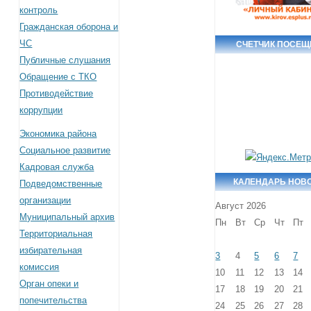
контроль
Гражданская оборона и
ЧС
СЧЕТЧИК ПОСЕЩ
Публичные слушания
Обращение с ТКО
Противодействие
коррупции
Экономика района
Социальное развитие
Кадровая служба
КАЛЕНДАРЬ НОВ
Подведомственные
организации
Август 2026
Муниципальный архив
Пн
Вт
Ср
Чт
Пт
Территориальная
избирательная
3
4
5
6
7
комиссия
10
11
12
13
14
Орган опеки и
17
18
19
20
21
попечительства
24
25
26
27
28