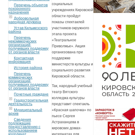
социальных
Перечень объектов
похоронного
учреждениях Кировской
назначения
области пройдут
Добровольная
народная дружина
показы спектаклей
Устав Кильмезского
участников окружного
района
этапа проекта
Перечень
«Театральное
некоммерческих
организаций,
Приволжье». Акция
получивших поддержку
от органов власти
организована при
Контактная
поддержке
информация
министерств культуры и
История района
социального развития
Перечень
Кировской области.
коммерческих
организаций,
получивших поддержку
Так, народный учебный
от органов власти
театр Вятского
Почетные граждане
колледжа культуры
Градостроительная
деятельность
представит спектакль
Муниципальный
«Красная шапочка» по
архив
пьесе Сергея
Сведения
Астраханцева в
подлежащие
предоставлению с
кировских домах-
использованием
координат
интернатах для