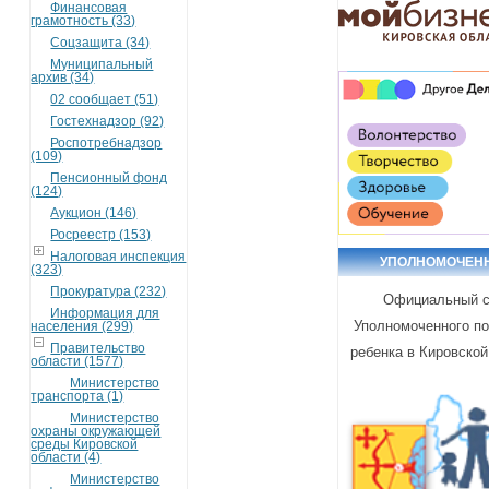
Финансовая
грамотность (33)
Соцзащита (34)
Муниципальный
архив (34)
02 сообщает (51)
Гостехнадзор (92)
Роспотребнадзор
(109)
Пенсионный фонд
(124)
Аукцион (146)
Росреестр (153)
Налоговая инспекция
УПОЛНОМОЧЕН
(323)
Прокуратура (232)
Официальный с
Информация для
Уполномоченного п
населения (299)
Правительство
ребенка в Кировской
области (1577)
Министерство
транспорта (1)
Министерство
охраны окружающей
среды Кировской
области (4)
Министерство