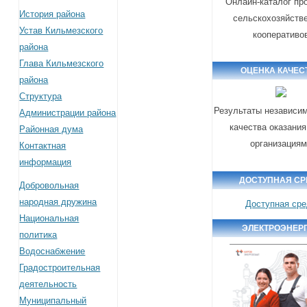
Онлайн-каталог пр
История района
сельскохозяйств
Устав Кильмезского
кооперативо
района
Глава Кильмезского
ОЦЕНКА КАЧЕС
района
Структура
Результаты независим
Администрации района
качества оказания
Районная дума
организация
Контактная
информация
ДОСТУПНАЯ СР
Добровольная
народная дружина
Доступная ср
Национальная
ЭЛЕКТРОЭНЕР
политика
Водоснабжение
Градостроительная
деятельность
Муниципальный