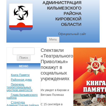
АДМИНИСТРАЦИЯ
КИЛЬМЕЗСКОГО
РАЙОНА
КИРОВСКОЙ
ОБЛАСТИ
Официальный сайт
Skip to content
Menu
Спектакли
Найти:
«Театрального
Приволжья»
МЕНЮ
покажут в
социальных
Книга Памяти
учреждениях
Районная дума
Перечень
территориальных
центров занятости
Их увидят в Кирове и
Глава Кильмезского
Вятских Полянах
района
Структура
С 15 сентября в
Администрации района