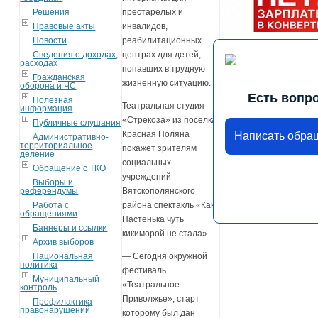
Решения
престарелых и
Правовые акты
инвалидов,
Новости
реабилитационных
Сведения о доходах,
центрах для детей,
расходах
попавших в трудную
Гражданская
жизненную ситуацию.
оборона и ЧС
Есть вопр
Полезная
Театральная студия
информация
«Стрекоза» из поселка
Публичные слушания
Красная Поляна
Написать обра
Административно-
территориальное
покажет зрителям
деление
социальных
Обращение с ТКО
учреждений
Выборы и
референдумы
Вятскополянского
Работа с
района спектакль «Как
обращениями
Настенька чуть
Баннеры и ссылки
кикиморой не стала».
Архив выборов
Национальная
— Сегодня окружной
политика
фестиваль
Муниципальный
«Театральное
контроль
Приволжье», старт
Профилактика
правонарушений
которому был дан