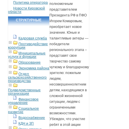
Политика оператора
полномочным
Новости Кировской
представителем
области
Президента РФ в ПФО
СТРУКТУРНЫЕ
Игорем Комаровым,
приобретает новое
ПОДРАЗДЕЛЕНИЯ
значение. Юные и
Кадровая служба
талантливые актеры —
Противодействие
победители
коррупции
регионального этапа –
Муниципальные
представят свое
услуги и функции
творчество самому
Образование
чуткому и благодарному
Экономика района
зрителю: пожилым
Отдел
сельскохозяйственного
людям,
производства
несовершеннолетним
Подведомственные
детям, находящимся в
организации
сложной жизненной
Финансовое
ситуации, людям с
управление
ограниченными
Социальное
развитие
возможностями.
Водоснабжение
Убежден, что участие
КДН и ЗП
ребят в этой акции