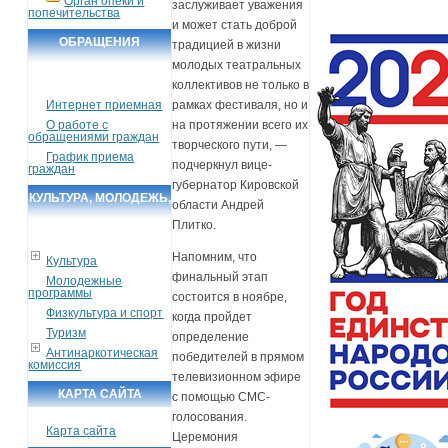
Орган опеки и
заслуживает уважения
попечительства
и может стать доброй
ОБРАЩЕНИЯ
традицией в жизни
молодых театральных
ГРАЖДАН
коллективов не только в
Интернет приемная
рамках фестиваля, но и
О работе с
на протяжении всего их
обращениями граждан
творческого пути, —
График приема
подчеркнул вице-
граждан
губернатор Кировской
КУЛЬТУРА, МОЛОДЕЖЬ,
области Андрей
СПОРТ, ТУРИЗМ
Плитко.
Напомним, что
Культура
финальный этап
Молодежные
программы
состоится в ноябре,
Физкультура и спорт
когда пройдет
Туризм
определение
Антинаркотическая
победителей в прямом
комиссия
телевизионном эфире
КАРТА САЙТА
с помощью СМС-
голосования.
Карта сайта
Церемония