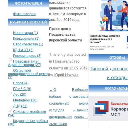
награждения
ФОТО-ГАЛЕРЕЯ
финалистов состоится
Фото-галерея
в Нижнем Новгороде в
декабре 2019 года.
РУБРИКИ НОВОСТЕЙ
Пресс-центр
Инвестиции (1)
Правительства
Конкуренция (1)
Кировской области
Строительство (1)
КДН и ЗП (2)
This entry was posted
Роскомнадзор (2)
ОТХОДЫ
in
Правительство
Правовые акты
Администрации (27)
области
on
12.09.2019
Типовой договор
Областной
природоохранный центр
by
Юрий Нохрин
.
и отходы
(3)
Спорт (4)
КОГАУ «МФЦ
ГО и ЧС (9)
←
О
В области
Post navigation
Лес (20)
наборе
стартовала
Молодёжи (20)
социальных
акция
ДНД (21)
услуг для
«Начни с
Сельское хозяйство
(54)
федеральных
себя»
→
Кадастровые работы
льготников
(30)