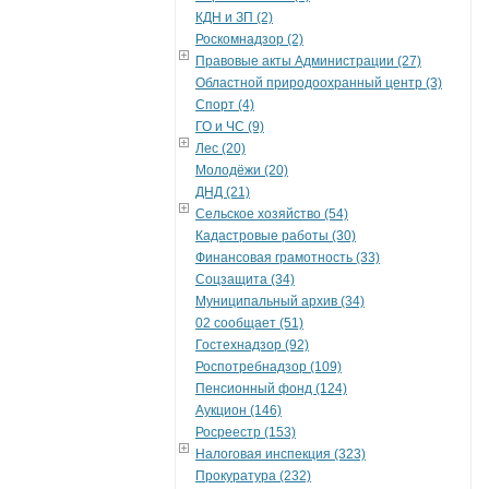
КДН и ЗП (2)
Роскомнадзор (2)
Правовые акты Администрации (27)
Областной природоохранный центр (3)
Спорт (4)
ГО и ЧС (9)
Лес (20)
Молодёжи (20)
ДНД (21)
Сельское хозяйство (54)
Кадастровые работы (30)
Финансовая грамотность (33)
Соцзащита (34)
Муниципальный архив (34)
02 сообщает (51)
Гостехнадзор (92)
Роспотребнадзор (109)
Пенсионный фонд (124)
Аукцион (146)
Росреестр (153)
Налоговая инспекция (323)
Прокуратура (232)