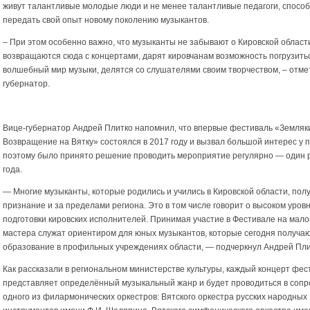
живут талантливые молодые люди и не менее талантливые педагоги, спосо
передать свой опыт новому поколению музыкантов.
– При этом особенно важно, что музыканты не забывают о Кировской област
возвращаются сюда с концертами, дарят кировчанам возможность погрузить
волшебный мир музыки, делятся со слушателями своим творчеством, – отме
губернатор.
Вице-губернатор Андрей Плитко напомнил, что впервые фестиваль «Земляк
Возвращение на Вятку» состоялся в 2017 году и вызвал большой интерес у п
поэтому было принято решение проводить мероприятие регулярно — один р
года.
— Многие музыканты, которые родились и учились в Кировской области, пол
признание и за пределами региона. Это в том числе говорит о высоком уров
подготовки кировских исполнителей. Принимая участие в Фестивале на мало
мастера служат ориентиром для юных музыкантов, которые сегодня получа
образование в профильных учреждениях области, — подчеркнул Андрей Пли
Как рассказали в региональном министерстве культуры, каждый концерт фес
представляет определённый музыкальный жанр и будет проводиться в соп
одного из филармонических оркестров: Вятского оркестра русских народных