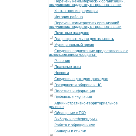
Перечень некоммерческих организаций,
получивших поддержку от органов власти
Контактная информация
История района
Перечень коммерческих организаций,
получивших поддержку от органов власти
Почетные граждане
Градостроительная деятельность
Муниципальный архив
Сведения подлежащие предоставлению с
использованием координат
Решения
Правовые акты
Новости
Сведения о доходах, расходах
Гражданская оборона и ЧС
Полезная информация
Публичные слушания
Административно-территориальное
деление
Обращение с ТКО
Выборы и референдумы
Работа с обращениями
Баннеры и ссылки