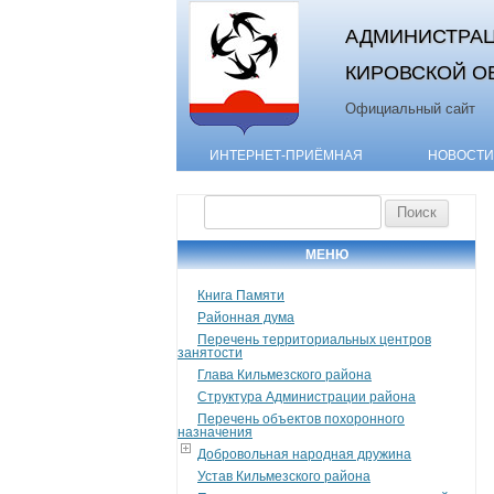
АДМИНИСТРАЦ
КИРОВСКОЙ О
Официальный сайт
ИНТЕРНЕТ-ПРИЁМНАЯ
НОВОСТИ
Найти:
МЕНЮ
Книга Памяти
Районная дума
Перечень территориальных центров
занятости
Глава Кильмезского района
Структура Администрации района
Перечень объектов похоронного
назначения
Добровольная народная дружина
Устав Кильмезского района