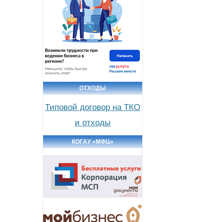
ОТХОДЫ
Типовой договор на ТКО
и отходы
КОГАУ «МФЦ»