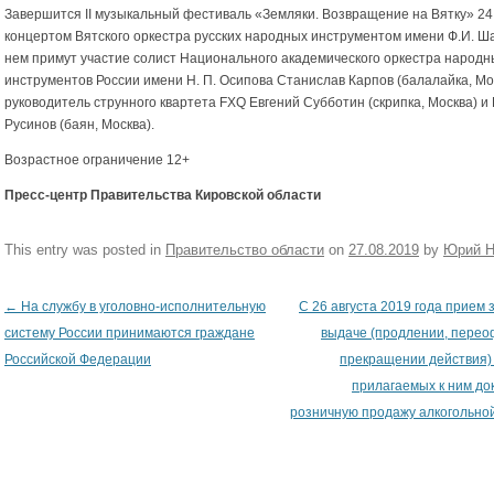
Завершится II музыкальный фестиваль «Земляки. Возвращение на Вятку» 24
концертом Вятского оркестра русских народных инструментом имени Ф.И. Ш
нем примут участие солист Национального академического оркестра народн
инструментов России имени Н. П. Осипова Станислав Карпов (балалайка, Мо
руководитель струнного квартета FXQ Евгений Субботин (скрипка, Москва) и
Русинов (баян, Москва).
Возрастное ограничение 12+
Пресс-центр Правительства Кировской области
This entry was posted in
Правительство области
on
27.08.2019
by
Юрий Н
←
На службу в уголовно-исполнительную
С 26 августа 2019 года прием 
Post navigation
систему России принимаются граждане
выдаче (продлении, пере
Российской Федерации
прекращении действия)
прилагаемых к ним до
розничную продажу алкогольно