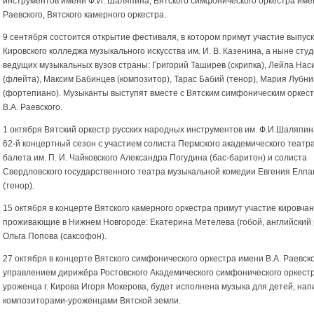
инструментов имени Ф.И. Шаляпина, Вятского симфонического оркестра имен
Раевского, Вятского камерного оркестра.
9 сентября состоится открытие фестиваля, в котором примут участие выпус
Кировского колледжа музыкального искусства им. И. В. Казенина, а ныне сту
ведущих музыкальных вузов страны: Григорий Таширев (скрипка), Лейла Нас
(флейта), Максим Бабинцев (композитор), Тарас Бабий (тенор), Мария Лубн
(фортепиано). Музыканты выступят вместе с Вятским симфоническим оркес
В.А. Раевского.
1 октября Вятский оркестр русских народных инструментов им. Ф.И.Шаляпин
62-й концертный сезон с участием солиста Пермского академического театр
балета им. П. И. Чайковского Александра Погудина (бас-баритон) и солиста
Свердловского государственного театра музыкальной комедии Евгения Елп
(тенор).
15 октября в концерте Вятского камерного оркестра примут участие кировча
проживающие в Нижнем Новгороде: Екатерина Метелева (гобой, английский 
Ольга Попова (саксофон).
27 октября в концерте Вятского симфонического оркестра имени В.А. Раевск
управлением дирижёра Ростовского Академического симфонического оркестр
уроженца г. Кирова Игоря Мокерова, будет исполнена музыка для детей, на
композиторами-уроженцами Вятской земли.