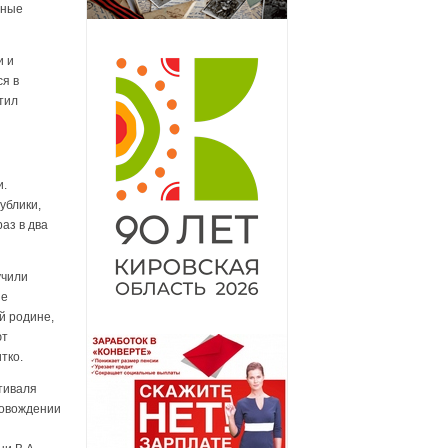
бные
и и
ся в
тил
и.
ублики,
аз в два
учили
не
й родине,
ют
тко.
тиваля
ровождении