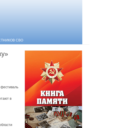
СТНИКОВ СВО
ку»
й фестиваль
отают в
 области