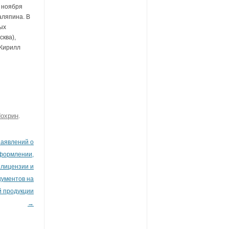
 ноября
аляпина. В
ых
сква),
 Кирилл
охрин
.
заявлений о
оформлении,
 лицензии и
кументов на
й продукции
→