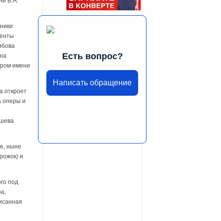
и В.А.
кники
денты
ибова
Есть вопрос?
ина
тром имени
Написать обращение
а откроет
а оперы и
ашева
не, ныне
рожок) и
ого под
а,
писанная