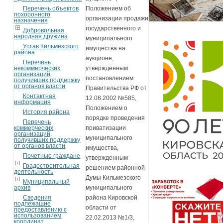
Перечень объектов
Положением об
похоронного
организации продажи
назначения
государственного и
Добровольная
народная дружина
муниципального
Устав Кильмезского
имущества на
района
аукционе,
Перечень
некоммерческих
утвержденным
организаций,
постановлением
получивших поддержку
от органов власти
Правительства РФ от
Контактная
12.08.2002 №585,
информация
Положением о
История района
порядке проведения
Перечень
коммерческих
приватизации
организаций,
муниципального
получивших поддержку
от органов власти
имущества,
Почетные граждане
утвержденным
Градостроительная
решением районной
деятельность
Думы Кильмезского
Муниципальный
архив
муниципального
Сведения
района Кировской
подлежащие
области от
предоставлению с
использованием
22.02.2013 №1/3,
координат