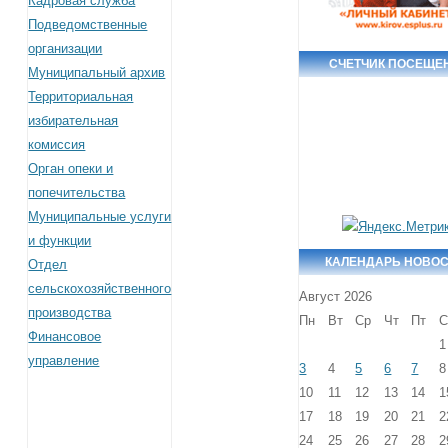
Кадровая служба
Подведомственные
организации
СЧЕТЧИК ПОСЕЩЕ
Муниципальный архив
Территориальная
избирательная
комиссия
Орган опеки и
попечительства
Муниципальные услуги
и функции
КАЛЕНДАРЬ НОВО
Отдел
сельскохозяйственного
Август 2026
производства
Пн
Вт
Ср
Чт
Пт
С
Финансовое
1
управление
3
4
5
6
7
8
10
11
12
13
14
1
17
18
19
20
21
2
24
25
26
27
28
2