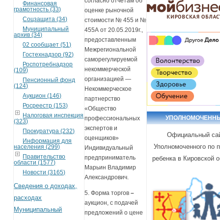
согласно отчетам об
Финансовая
грамотность (33)
оценке рыночной
Соцзащита (34)
стоимости № 455 и №
Муниципальный
455А от 20.05.2019г.,
архив (34)
предоставленным
02 сообщает (51)
Межрегиональной
Гостехнадзор (92)
саморегулируемой
Роспотребнадзор
некоммерческой
(109)
организацией —
Пенсионный фонд
(124)
Некоммерческое
Аукцион (146)
партнерство
Росреестр (153)
«Общество
Налоговая инспекция
УПОЛНОМОЧЕНН
профессиональных
(323)
экспертов и
Прокуратура (232)
Официальный са
оценщиков»
Информация для
Уполномоченного по 
населения (299)
Индивидуальный
Правительство
предприниматель
ребенка в Кировской 
области (1577)
Марьин Владимир
Новости (3165)
Александрович.
Сведения о доходах,
5. Форма торгов
–
расходах
аукцион, с подачей
Муниципальный
предложений о цене