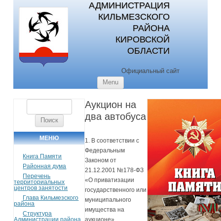
АДМИНИСТРАЦИЯ
КИЛЬМЕЗСКОГО
РАЙОНА
КИРОВСКОЙ
ОБЛАСТИ
Официальный сайт
Skip to content
Menu
Аукцион на
Найти:
два автобуса
МЕНЮ
1. В соответствии с
Федеральным
Книга Памяти
Законом от
Районная дума
21.12.2001 №178-ФЗ
Перечень
«О приватизации
территориальных
центров занятости
государственного или
Глава Кильмезского
муниципального
района
имущества на
Структура
Администрации района
аукционе»,