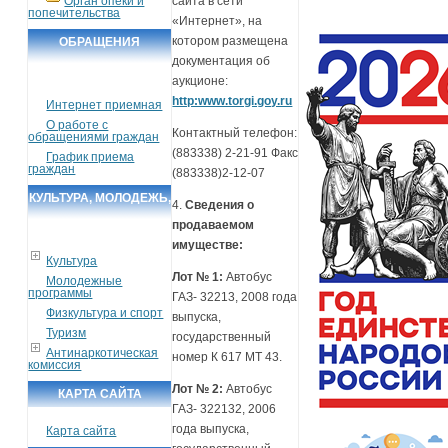
Орган опеки и
сайта в сети
попечительства
«Интернет», на
котором размещена
ОБРАЩЕНИЯ
документация об
ГРАЖДАН
аукционе:
http:www.torgi.goy.ru
Интернет приемная
О работе с
Контактный телефон:
обращениями граждан
(883338) 2-21-91 Факс
График приема
граждан
(883338)2-12-07
КУЛЬТУРА, МОЛОДЕЖЬ,
4.
Сведения о
СПОРТ, ТУРИЗМ
продаваемом
имуществе:
Культура
Лот № 1:
Автобус
Молодежные
программы
ГАЗ- 32213, 2008 года
Физкультура и спорт
выпуска,
Туризм
государственный
Антинаркотическая
номер К 617 МТ 43.
комиссия
Лот № 2:
Автобус
КАРТА САЙТА
ГАЗ- 322132, 2006
года выпуска,
Карта сайта