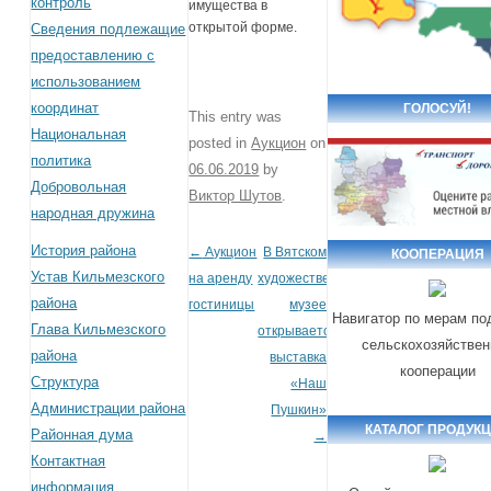
контроль
имущества в
открытой форме.
Сведения подлежащие
предоставлению с
использованием
координат
ГОЛОСУЙ!
This entry was
Национальная
posted in
Аукцион
on
политика
06.06.2019
by
Добровольная
Виктор Шутов
.
народная дружина
История района
←
Аукцион
В Вятском
Post navigation
КООПЕРАЦИЯ
Устав Кильмезского
на аренду
художественном
района
гостиницы
музее
Навигатор по мерам по
Глава Кильмезского
открывается
сельскохозяйствен
района
выставка
кооперации
Структура
«Наш
Администрации района
Пушкин»
КАТАЛОГ ПРОДУК
Районная дума
→
Контактная
информация