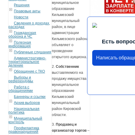
муниципальное
Решения
образование
Правовые акты
Кильмезский
Новости
муниципальный
Сведения о доходах,
расходах
район, в лице
Гражданская
администрации
оборона и ЧС
Кильмезского района
Есть вопро
Полезная
объявляет о
информация
проведении
Публичные слушания
открытого аукциона.
Написать обращ
Административно-
территориальное
деление
2.
Собственник
Обращение с ТКО
выставляемого на
Выборы и
продажу имущества –
референдумы
муниципальное
Работа с
обращениями
образование
Баннеры и ссылки
Кильмезский
Архив выборов
муниципальный
Национальная
район Кировской
политика
области.
Муниципальный
контроль
3.
Продавец и
Профилактика
организатор торгов
–
правонарушений