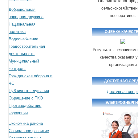
Онлайн-каталог прод
сельскохозяйстве
Добровольная
кооперативов
народная дружина
Национальная
политика
ОЦЕНКА КАЧЕСТ
Водоснабжение
Градостроительная
Результаты независимо
деятельность
качества оказания 
Муниципальный
организациями
контроль
Гражданская оборона и
ДОСТУПНАЯ СРЕ
ЧС
Публичные слушания
Доступная сред
Обращение с ТКО
ЭЛЕКТРОЭНЕРГ
Противодействие
коррупции
Экономика района
Социальное развитие