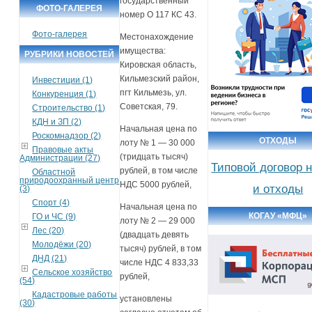
государственный
ФОТО-ГАЛЕРЕЯ
номер О 117 КС 43.
Фото-галерея
Местонахождение
имущества:
РУБРИКИ НОВОСТЕЙ
Кировская область,
Кильмезский район,
Инвестиции (1)
пгт Кильмезь, ул.
Конкуренция (1)
Советская, 79.
Строительство (1)
КДН и ЗП (2)
Начальная цена по
Роскомнадзор (2)
ОТХОДЫ
лоту № 1 — 30 000
Правовые акты
(тридцать тысяч)
Администрации (27)
Типовой договор 
рублей, в том числе
Областной
природоохранный центр
НДС 5000 рублей,
и отходы
(3)
Спорт (4)
Начальная цена по
КОГАУ «МФЦ»
ГО и ЧС (9)
лоту № 2 — 29 000
Лес (20)
(двадцать девять
Молодёжи (20)
тысяч) рублей, в том
ДНД (21)
числе НДС 4 833,33
Сельское хозяйство
рублей,
(54)
Кадастровые работы
установлены
(30)