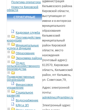
администрация
Политика оператора
Кильмезского района
Новости Кировской
области
Кировской области,
выступающая от
СТРУКТУРНЫЕ
имени и в интересах
ПОДРАЗДЕЛЕНИЯ
муниципального
образования
Кадровая служба
Кильмезский
Противодействие
коррупции
муниципальный
Муниципальные
район Кировской
услуги и функции
области, место
Образование
нахождения
Экономика района
(почтовый адрес):
Отдел
613570, Кировская
сельскохозяйственного
производства
область, Кильмезский
район, пгт Кильмезь,
Подведомственные
организации
ул. Советская,79,
Финансовое
управление
Адрес электронной
Социальное
почты:
развитие
admkilmez@rambler.ru
Водоснабжение
КДН и ЗП
Электронный адрес