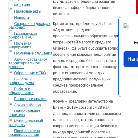
круглый стол «Тенденции развития
Решения
бизнеса в сфере общественного
Правовые акты
питания».
Новости
Сведения о доходах,
Кроме этого, пройдет круглый стол
расходах
«Адаптация среднего
Гражданская
профессионального образования для
оборона и ЧС
Е
потребностей малого и среднего
Полезная
информация
бизнеса», где будут обсуждать вопрос
Публичные слушания
обеспечения кадрами предприятий
Нап
Административно-
малого и среднего бизнеса, а также
территориальное
деление
факторы, которые играют решающую
Обращение с ТКО
роль в становлении молодых
Выборы и
предпринимателей, получивших
референдумы
среднее профессиональное
Работа с
образование.
обращениями
Баннеры и ссылки
Форум «Предпринимательство на
Архив выборов
Вятке – 2019» состоится 28 мая.
Национальная
Для предпринимателей организованы
политика
мастер-классы, которые раскроют
Муниципальный
контроль
вопросы диверсификации бизнеса и
Профилактика
выхода предприятий области на
правонарушений