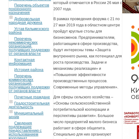
который отмечается в России 26 мая с
Перечень объектов
похоронного
2007 года.
назначения
Добровольная
В рамках проведения форума с 21 по
народная дружина
27 мая 2019 года в областном центре
Устав Кильмезского
пройдут круглые столы для
района
бизнесменов. Предпринимателям,
Перечень
некоммерческих
работающим в сфере производства,
организаций,
получивших поддержку
будут интересны темы «Защита
от органов власти
внутреннего рынка, как потенциал для
Контактная
роста производства. Задачи и
информация
механизмы реализации» и
История района
«Повышение эффективности
Перечень
коммерческих
производственных процессов.
организаций,
получивших поддержку
Современные методы управления».
от органов власти
Почетные граждане
Для сферы сельского хозяйства –
Градостроительная
«Основы сельскохозяйственной
деятельность
потребительской кооперации и
Муниципальный
перспективы развития». Большое
архив
число предприятий малого бизнеса
Сведения
подлежащие
работают в сфере общепита.
предоставлению с
использованием
Специально для них организуют
координат