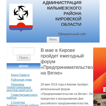
АДМИНИСТРАЦИЯ
КИЛЬМЕЗСКОГО
РАЙОНА
КИРОВСКОЙ
ОБЛАСТИ
Официальный сайт
Skip to content
Menu
В мае в Кирове
Найти:
пройдет ежегодный
форум
МЕНЮ
«Предпринимательство
на Вятке»
Книга Памяти
Районная дума
Перечень
28 мая 2019 года в Кирове пройдет
территориальных
региональный форум
центров занятости
«Предпринимательство на Вятке». Он
Глава Кильмезского
района
приурочен к празднованию Дня
Структура
российского предпринимательства,
Администрации района