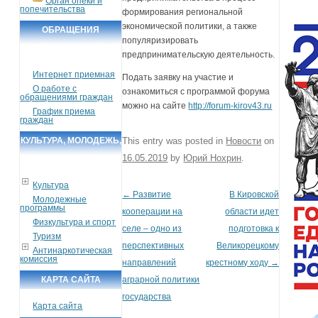
Орган опеки и
попечительства
формирования региональной
экономической политики, а также
ОБРАЩЕНИЯ
популяризировать
ГРАЖДАН
предпринимательскую деятельность.
Интернет приемная
Подать заявку на участие и
О работе с
ознакомиться с программой форума
обращениями граждан
можно на сайте
http://forum-kirov43.ru
График приема
граждан
КУЛЬТУРА, МОЛОДЕЖЬ,
This entry was posted in
Новости
on
16.05.2019
by
Юрий Нохрин
.
СПОРТ, ТУРИЗМ
Культура
←
Развитие
В Кировской
Post navigation
Молодежные
программы
кооперации на
области идет
Физкультура и спорт
селе – одно из
подготовка к
Туризм
перспективных
Великорецкому
Антинаркотическая
комиссия
направлений
крестному ходу
→
КАРТА САЙТА
аграрной политики
государства
Карта сайта