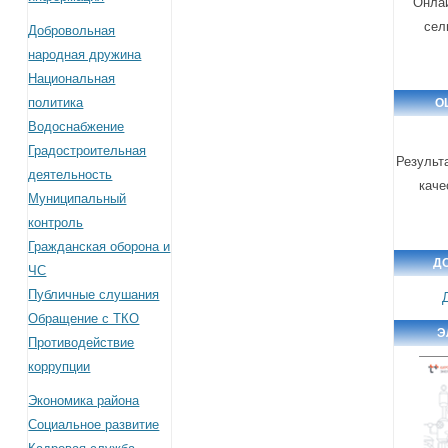
Онлай
сел
Добровольная
народная дружина
Национальная
политика
О
Водоснабжение
Градостроительная
Результ
деятельность
каче
Муниципальный
контроль
Гражданская оборона и
Д
ЧС
Публичные слушания
Обращение с ТКО
Э
Противодействие
коррупции
Экономика района
Социальное развитие