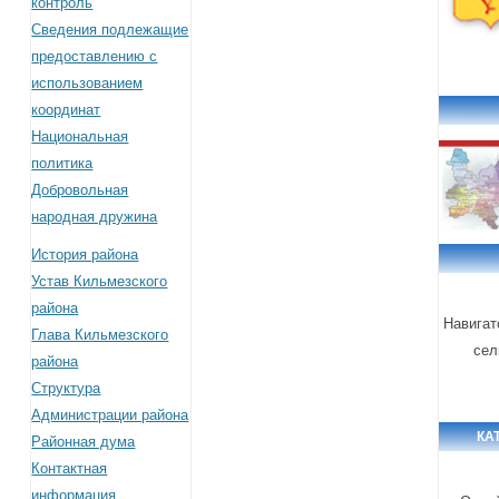
контроль
Сведения подлежащие
предоставлению с
использованием
координат
Национальная
политика
Добровольная
народная дружина
История района
Устав Кильмезского
района
Навигат
Глава Кильмезского
сел
района
Структура
Администрации района
КА
Районная дума
Контактная
информация