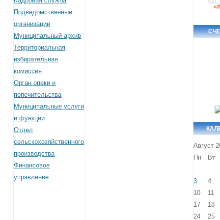
Кадровая служба
Подведомственные
организации
СЧ
Муниципальный архив
Территориальная
избирательная
комиссия
Орган опеки и
попечительства
Муниципальные услуги
и функции
КАЛ
Отдел
сельскохозяйственного
Август 2
производства
Пн
Вт
Финансовое
управление
3
4
10
11
17
18
24
25