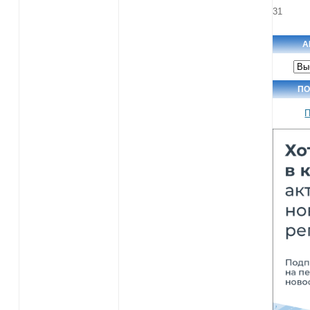
31
А
Арх
нов
ПО
П