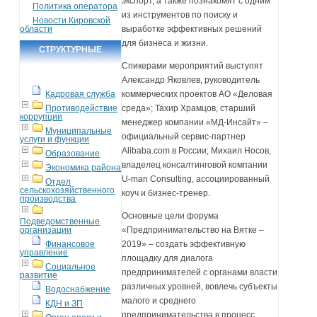
экспорт, а также познакомят с одним
Политика оператора
из инструментов по поиску и
Новости Кировской
области
выработке эффективных решений
для бизнеса и жизни.
СТРУКТУРНЫЕ
Спикерами мероприятий выступят
ПОДРАЗДЕЛЕНИЯ
Александр Яковлев, руководитель
Кадровая служба
коммерческих проектов АО «Деловая
Противодействие
среда»; Тахир Храмцов, старший
коррупции
менеджер компании «МД-Инсайт» –
Муниципальные
официальный сервис-партнер
услуги и функции
Alibaba.com в России; Михаил Носов,
Образование
владелец консалтинговой компании
Экономика района
U-man Consulting, ассоциированный
Отдел
сельскохозяйственного
коуч и бизнес-тренер.
производства
Основные цели форума
Подведомственные
организации
«Предпринимательство на Вятке –
Финансовое
2019» – создать эффективную
управление
площадку для диалога
Социальное
предпринимателей с органами власти
развитие
различных уровней, вовлечь субъекты
Водоснабжение
малого и среднего
КДН и ЗП
предпринимательства в процесс