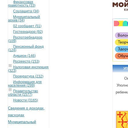
Финансовая
грамотность (33)
Соцзащита (34)
Муниципальный
архив (34)
02 сообщает (51)
Гостехнадзор (92)
Роспотребнадзор
(109)
Пенсионный фонд
(124)
Аукцион (146)
Росреестр (153)
Налоговая инспекция
У
(323)
Прокуратура (232)
О
Информация для
Уполн
населения (299)
Правительство
ребенк
области (1577)
Новости (3165)
Сведения о доходах,
расходах
Муниципальный