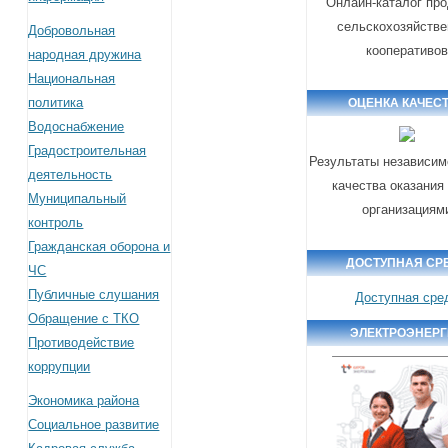
Онлайн-каталог пр
сельскохозяйств
Добровольная
кооперативо
народная дружина
Национальная
политика
ОЦЕНКА КАЧЕС
Водоснабжение
Градостроительная
Результаты независим
деятельность
качества оказания
Муниципальный
организациям
контроль
Гражданская оборона и
ДОСТУПНАЯ СР
ЧС
Публичные слушания
Доступная сре
Обращение с ТКО
ЭЛЕКТРОЭНЕР
Противодействие
коррупции
Экономика района
Социальное развитие