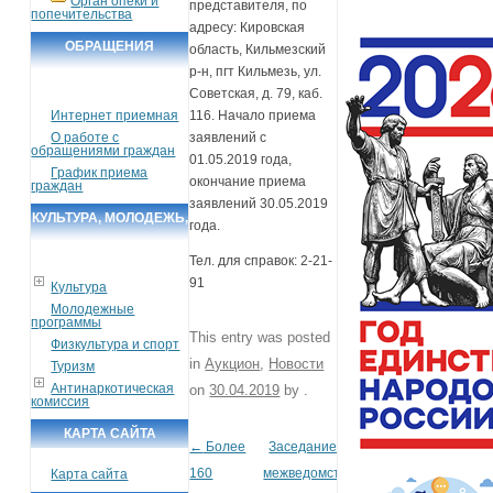
Орган опеки и
представителя, по
попечительства
адресу: Кировская
ОБРАЩЕНИЯ
область, Кильмезский
р-н, пгт Кильмезь, ул.
ГРАЖДАН
Советская, д. 79, каб.
Интернет приемная
116. Начало приема
О работе с
заявлений с
обращениями граждан
01.05.2019 года,
График приема
окончание приема
граждан
заявлений 30.05.2019
КУЛЬТУРА, МОЛОДЕЖЬ,
года.
СПОРТ, ТУРИЗМ
Тел. для справок: 2-21-
91
Культура
Молодежные
программы
This entry was posted
Физкультура и спорт
in
Аукцион
,
Новости
Туризм
Антинаркотическая
on
30.04.2019
by
.
комиссия
КАРТА САЙТА
←
Более
Заседание
Post navigation
160
межведомственной
Карта сайта