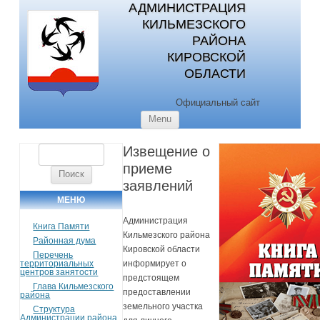
АДМИНИСТРАЦИЯ
КИЛЬМЕЗСКОГО
РАЙОНА
КИРОВСКОЙ
ОБЛАСТИ
Официальный сайт
Skip to content
Menu
Извещение о
Найти:
приеме
заявлений
МЕНЮ
Администрация
Книга Памяти
Кильмезского района
Районная дума
Кировской области
Перечень
территориальных
информирует о
центров занятости
предстоящем
Глава Кильмезского
предоставлении
района
земельного участка
Структура
Администрации района