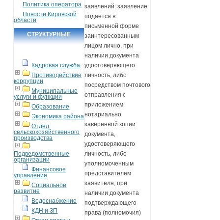
Политика оператора
заявлений: заявление
Новости Кировской
подается в
области
письменной форме
СТРУКТУРНЫЕ
заинтересованным
лицом лично, при
ПОДРАЗДЕЛЕНИЯ
наличии документа
Кадровая служба
удостоверяющего
Противодействие
личность, либо
коррупции
посредством почтового
Муниципальные
отправления с
услуги и функции
приложением
Образование
нотариально
Экономика района
заверенной копии
Отдел
сельскохозяйственного
документа,
производства
удостоверяющего
Подведомственные
личность, либо
организации
уполномоченным
Финансовое
представителем
управление
заявителя, при
Социальное
развитие
наличии документа
Водоснабжение
подтверждающего
КДН и ЗП
права (полномочия)