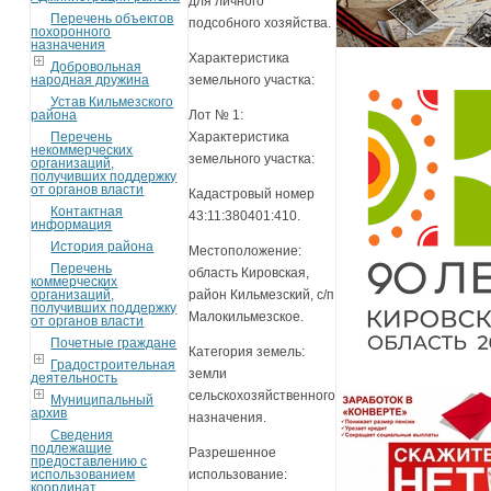
для личного
Перечень объектов
подсобного хозяйства.
похоронного
назначения
Характеристика
Добровольная
народная дружина
земельного участка:
Устав Кильмезского
района
Лот № 1:
Перечень
Характеристика
некоммерческих
земельного участка:
организаций,
получивших поддержку
от органов власти
Кадастровый номер
Контактная
43:11:380401:410.
информация
История района
Местоположение:
Перечень
область Кировская,
коммерческих
организаций,
район Кильмезский, с/п
получивших поддержку
Малокильмезское.
от органов власти
Почетные граждане
Категория земель:
Градостроительная
земли
деятельность
сельскохозяйственного
Муниципальный
архив
назначения.
Сведения
подлежащие
Разрешенное
предоставлению с
использованием
использование:
координат