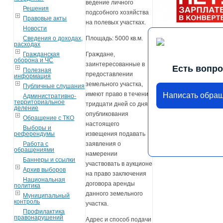
ведение личного
Решения
подсобного хозяйства
Правовые акты
на полевых участках.
Новости
Сведения о доходах,
Площадь: 5000 кв.м.
расходах
Гражданская
Граждане,
оборона и ЧС
заинтересованные в
Есть вопр
Полезная
предоставлении
информация
земельного участка,
Публичные слушания
имеют право в течение
Написать обра
Административно-
территориальное
тридцати дней со дня
деление
опубликования
Обращение с ТКО
настоящего
Выборы и
референдумы
извещения подавать
Работа с
заявления о
обращениями
намерении
Баннеры и ссылки
участвовать в аукционе
Архив выборов
на право заключения
Национальная
договора аренды
политика
данного земельного
Муниципальный
контроль
участка.
Профилактика
правонарушений
Адрес и способ подачи