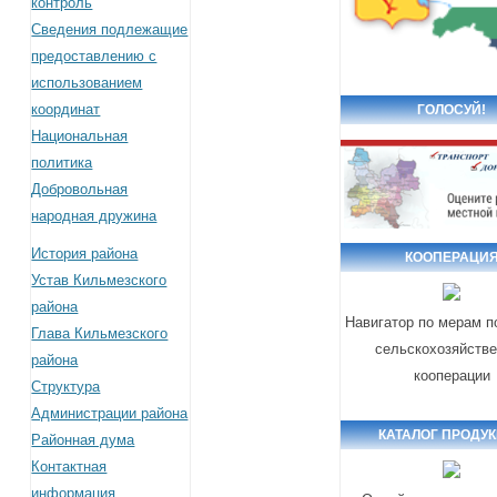
контроль
Сведения подлежащие
предоставлению с
использованием
координат
ГОЛОСУЙ!
Национальная
политика
Добровольная
народная дружина
История района
КООПЕРАЦИ
Устав Кильмезского
района
Навигатор по мерам 
Глава Кильмезского
сельскохозяйств
района
кооперации
Структура
Администрации района
КАТАЛОГ ПРОДУ
Районная дума
Контактная
информация