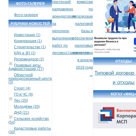
претензий
комиссии
ФОТО-ГАЛЕРЕЯ
направлено
по
Фото-галерея
арендаторам
легализации
РУБРИКИ НОВОСТЕЙ
за
налоговой
неполное
базы и
Инвестиции (1)
выполнение
обеспечению
Конкуренция (1)
работ по
налоговых
Строительство (1)
лесовосстановлению
поступлений
КДН и ЗП (2)
Роскомнадзор (2)
в апреле
ОТХОДЫ
Правовые акты
2019 года
Администрации (27)
Типовой договор
→
Областной
природоохранный центр
и отходы
(3)
Спорт (4)
КОГАУ «МФЦ
ГО и ЧС (9)
Лес (20)
Молодёжи (20)
ДНД (21)
Сельское хозяйство
(54)
Кадастровые работы
(30)