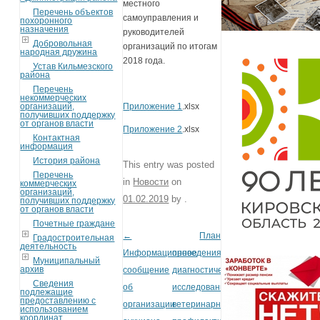
местного
Перечень объектов
самоуправления и
похоронного
назначения
руководителей
Добровольная
организаций по итогам
народная дружина
2018 года.
Устав Кильмезского
района
Перечень
некоммерческих
организаций,
Приложение 1
.xlsx
получивших поддержку
от органов власти
Приложение 2
.xlsx
Контактная
информация
История района
This entry was posted
Перечень
in
Новости
on
коммерческих
организаций,
01.02.2019
by
.
получивших поддержку
от органов власти
Почетные граждане
←
План
Post navigation
Градостроительная
деятельность
Информационное
проведения
Муниципальный
архив
сообщение
диагностических
Сведения
об
исследований,
подлежащие
предоставлению с
организации
ветеринарно-
использованием
координат