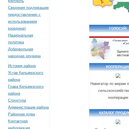
контроль
Сведения подлежащие
предоставлению с
использованием
координат
ГОЛОСУЙ!
Национальная
политика
Добровольная
народная дружина
История района
КООПЕРАЦИ
Устав Кильмезского
района
Навигатор по мерам 
Глава Кильмезского
сельскохозяйств
района
кооперации
Структура
Администрации района
КАТАЛОГ ПРОДУ
Районная дума
Контактная
информация