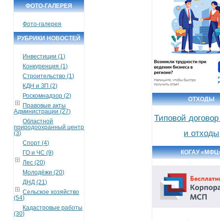
ФОТО-ГАЛЕРЕЯ
Фото-галерея
РУБРИКИ НОВОСТЕЙ
Инвестиции (1)
Конкуренция (1)
Строительство (1)
КДН и ЗП (2)
Роскомнадзор (2)
ОТХОДЫ
Правовые акты
Администрации (27)
Типовой договор
Областной
природоохранный центр
и отходы
(3)
Спорт (4)
КОГАУ «МФЦ
ГО и ЧС (9)
Лес (20)
Молодёжи (20)
ДНД (21)
Сельское хозяйство
(54)
Кадастровые работы
(30)