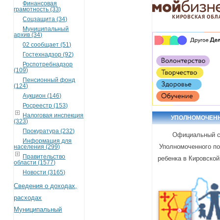
Финансовая
грамотность (33)
Соцзащита (34)
Муниципальный
архив (34)
02 сообщает (51)
Гостехнадзор (92)
Роспотребнадзор
(109)
Пенсионный фонд
(124)
Аукцион (146)
Росреестр (153)
Налоговая инспекция
УПОЛНОМОЧЕН
(323)
Прокуратура (232)
Официальный с
Информация для
Уполномоченного п
населения (299)
Правительство
ребенка в Кировской
области (1577)
Новости (3165)
Сведения о доходах,
расходах
Муниципальный