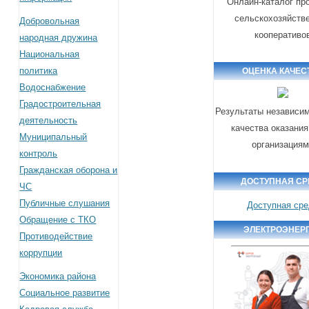
Онлайн-каталог пр
сельскохозяйств
Добровольная
кооперативо
народная дружина
Национальная
политика
ОЦЕНКА КАЧЕС
Водоснабжение
Градостроительная
Результаты независим
деятельность
качества оказания
Муниципальный
организация
контроль
Гражданская оборона и
ДОСТУПНАЯ СР
ЧС
Публичные слушания
Доступная ср
Обращение с ТКО
ЭЛЕКТРОЭНЕР
Противодействие
коррупции
Экономика района
Социальное развитие