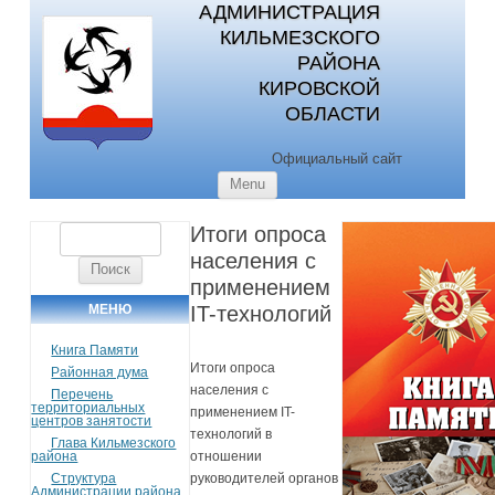
АДМИНИСТРАЦИЯ
КИЛЬМЕЗСКОГО
РАЙОНА
КИРОВСКОЙ
ОБЛАСТИ
Официальный сайт
Skip to content
Menu
Итоги опроса
Найти:
населения с
применением
МЕНЮ
IT-технологий
Книга Памяти
Итоги опроса
Районная дума
населения с
Перечень
территориальных
применением IT-
центров занятости
технологий в
Глава Кильмезского
района
отношении
Структура
руководителей органов
Администрации района