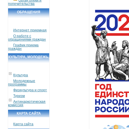
Орган опеки и
попечительства
ОБРАЩЕНИЯ
ГРАЖДАН
Интернет приемная
О работе с
обращениями граждан
График приема
граждан
КУЛЬТУРА, МОЛОДЕЖЬ,
СПОРТ, ТУРИЗМ
Культура
Молодежные
программы
Физкультура и спорт
Туризм
Антинаркотическая
комиссия
КАРТА САЙТА
Карта сайта