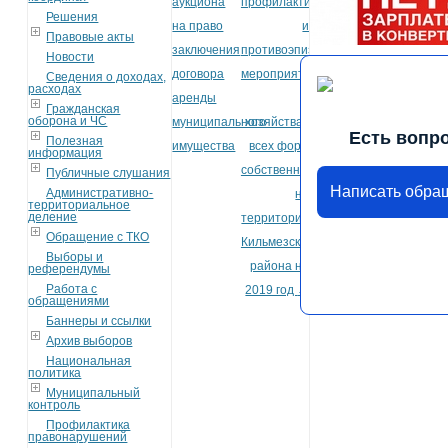
аукциона
профилактических
Решения
на право
и
Правовые акты
заключения
противоэпизоотических
Новости
договора
мероприятий
Сведения о доходах,
расходах
аренды
в
Гражданская
оборона и ЧС
муниципального
хозяйствах
Есть вопр
Полезная
имущества
всех форм
информация
собственности
Публичные слушания
Написать обра
Административно-
на
территориальное
деление
территории
Обращение с ТКО
Кильмезского
Выборы и
района на
референдумы
Работа с
2019 год
→
обращениями
Баннеры и ссылки
Архив выборов
Национальная
политика
Муниципальный
контроль
Профилактика
правонарушений