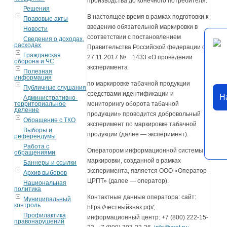
производства до конечного потребителя.
Решения
В настоящее время в рамках подготовки к
Правовые акты
введению обязательной маркировки в
Новости
соответствии с постановлением
Сведения о доходах,
расходах
Правительства Российской федерации от
Гражданская
27.11.2017 № 1433 «О проведении
оборона и ЧС
эксперимента
Полезная
информация
по маркировке табачной продукции
Публичные слушания
средствами идентификации и
Н
Административно-
территориальное
мониторингу оборота табачной
деление
продукции» проводится добровольный
Обращение с ТКО
эксперимент по маркировке табачной
Выборы и
продукции (далее — эксперимент).
референдумы
Работа с
Оператором информационной системы
обращениями
маркировки, созданной в рамках
Баннеры и ссылки
эксперимента, является ООО «Оператор-
Архив выборов
ЦРПТ» (далее — оператор).
Национальная
политика
Контактные данные оператора: сайт:
Муниципальный
контроль
https://честныйзнак.рф/;
Профилактика
информационный центр: +7 (800) 222-15-
правонарушений