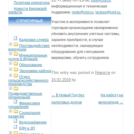
23, +7 (800) 707-23-36,
info@crpt.ru;
Политика оператора
информационная и техническая
Новости Кировской
области
поддержка:
motp@crpt.ru,
lecture@crpt.ru.
СТРУКТУРНЫЕ
Участие в эксперименте позволит
торговым организациям своевременно
ПОДРАЗДЕЛЕНИЯ
обновить внутренние учетные системы,
Кадровая служба
заранее приобрести, в случае
Противодействие
необходимости, сканирующее
коррупции
оборудование для считывания
Муниципальные
маркировки, обучить сотрудников.
услуги и функции
Образование
Экономика района
This entry was posted in
Новости
on
Отдел
15.01.2019
by
.
сельскохозяйственного
производства
Подведомственные
←
В Новый Год без
На работу на
Post navigation
организации
налоговых долгов
велосипеде
→
Финансовое
управление
Социальное
развитие
Водоснабжение
КДН и ЗП