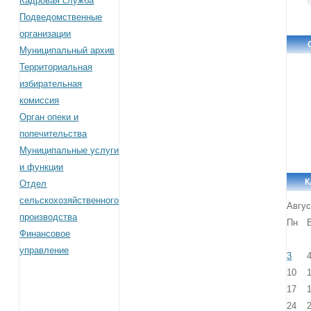
Кадровая служба
Подведомственные
организации
Муниципальный архив
Территориальная
избирательная
комиссия
Орган опеки и
попечительства
Муниципальные услуги
и функции
К
Отдел
сельскохозяйственного
Авгус
производства
Пн
Финансовое
управление
3
10
17
24