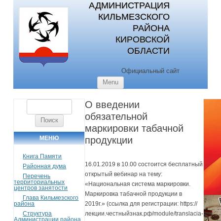
АДМИНИСТРАЦИЯ
КИЛЬМЕЗСКОГО
РАЙОНА
КИРОВСКОЙ
ОБЛАСТИ
Официальный сайт
Skip to content
Menu
О введении
Найти:
обязательной
маркировки табачной
МЕНЮ
продукции
Книга Памяти
16.01.2019 в 10.00 состоится бесплатный
Районная дума
открытый вебинар на тему:
Перечень
территориальных
«Национальная система маркировки.
центров занятости
Маркировка табачной продукции в
Глава Кильмезского
района
2019г.» (ссылка для регистрации: https://
Структура
лекции.честныйзнак.рф/module/translacia-
Администрации района