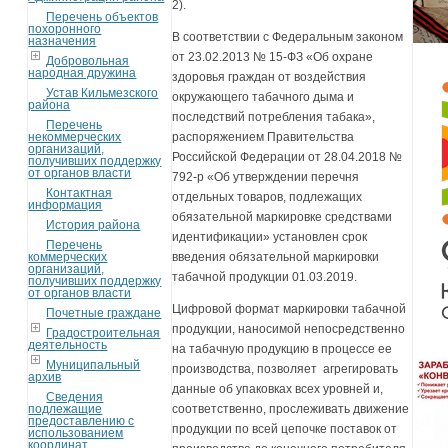
2).
Перечень объектов
похоронного
В соответствии с Федеральным законом
назначения
от 23.02.2013 № 15-ФЗ «Об охране
Добровольная
народная дружина
здоровья граждан от воздействия
Устав Кильмезского
окружающего табачного дыма и
района
последствий потребления табака»,
Перечень
некоммерческих
распоряжением Правительства
организаций,
Российской Федерации от 28.04.2018 №
получивших поддержку
от органов власти
792-р «Об утверждении перечня
Контактная
отдельных товаров, подлежащих
информация
обязательной маркировке средствами
История района
идентификации» установлен срок
Перечень
коммерческих
введения обязательной маркировки
организаций,
табачной продукции 01.03.2019.
получивших поддержку
от органов власти
Цифровой формат маркировки табачной
Почетные граждане
продукции, наносимой непосредственно
Градостроительная
деятельность
на табачную продукцию в процессе ее
Муниципальный
производства, позволяет агрегировать
архив
данные об упаковках всех уровней и,
Сведения
подлежащие
соответственно, прослеживать движение
предоставлению с
продукции по всей цепочке поставок от
использованием
координат