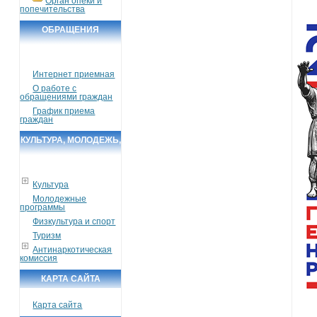
Орган опеки и
попечительства
ОБРАЩЕНИЯ
ГРАЖДАН
Интернет приемная
О работе с
обращениями граждан
График приема
граждан
КУЛЬТУРА, МОЛОДЕЖЬ,
СПОРТ, ТУРИЗМ
Культура
Молодежные
программы
Физкультура и спорт
Туризм
Антинаркотическая
комиссия
КАРТА САЙТА
Карта сайта