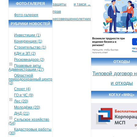
ФОТО-ГАЛЕРЕЯ
защиты
и такси
→
прав
Фото-галерея
несовершеннолетних
РУБРИКИ НОВОСТЕЙ
Инвестиции (1)
Конкуренция (1)
Строительство (1)
КДН и ЗП (2)
Роскомнадзор (2)
ОТХОДЫ
Правовые акты
Администрации (27)
Типовой договор 
Областной
природоохранный центр
и отходы
(3)
Спорт (4)
КОГАУ «МФЦ»
ГО и ЧС (9)
Лес (20)
Молодёжи (20)
ДНД (21)
Сельское хозяйство
(54)
Кадастровые работы
(30)