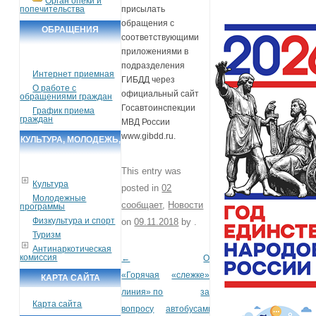
Орган опеки и
попечительства
присылать
обращения с
ОБРАЩЕНИЯ
соответствующими
ГРАЖДАН
приложениями в
подразделения
Интернет приемная
ГИБДД через
О работе с
официальный сайт
обращениями граждан
Госавтоинспекции
График приема
граждан
МВД России
www.gibdd.ru.
КУЛЬТУРА, МОЛОДЕЖЬ,
СПОРТ, ТУРИЗМ
This entry was
Культура
posted in
02
Молодежные
сообщает
,
Новости
программы
Физкультура и спорт
on
09.11.2018
by
.
Туризм
Антинаркотическая
комиссия
←
О
Post navigation
«Горячая
«слежке»
КАРТА САЙТА
линия» по
за
Карта сайта
вопросу
автобусами