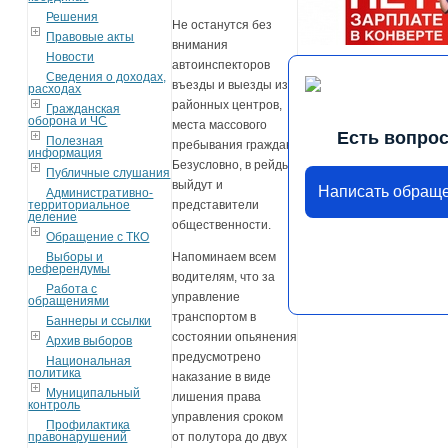
Решения
Не останутся без
Правовые акты
внимания
Новости
автоинспекторов
Сведения о доходах,
въезды и выезды из
расходах
районных центров,
Гражданская
оборона и ЧС
места массового
Есть вопро
Полезная
пребывания граждан.
информация
Безусловно, в рейды
Публичные слушания
выйдут и
Написать обращ
Административно-
территориальное
представители
деление
общественности.
Обращение с ТКО
Выборы и
Напоминаем всем
референдумы
водителям, что за
Работа с
управление
обращениями
транспортом в
Баннеры и ссылки
состоянии опьянения
Архив выборов
предусмотрено
Национальная
политика
наказание в виде
Муниципальный
лишения права
контроль
управления сроком
Профилактика
правонарушений
от полутора до двух