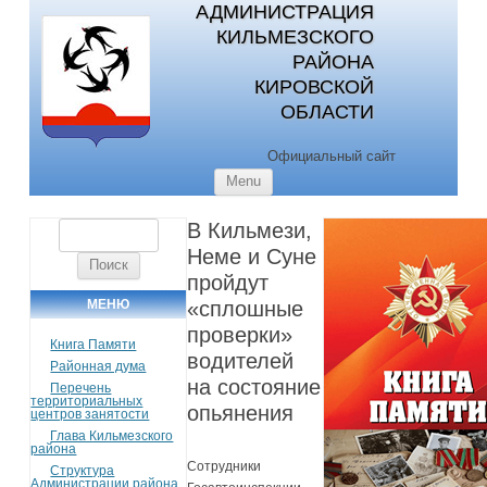
АДМИНИСТРАЦИЯ
КИЛЬМЕЗСКОГО
РАЙОНА
КИРОВСКОЙ
ОБЛАСТИ
Официальный сайт
Skip to content
Menu
В Кильмези,
Найти:
Неме и Суне
пройдут
МЕНЮ
«сплошные
проверки»
Книга Памяти
водителей
Районная дума
на состояние
Перечень
территориальных
опьянения
центров занятости
Глава Кильмезского
района
Сотрудники
Структура
Администрации района