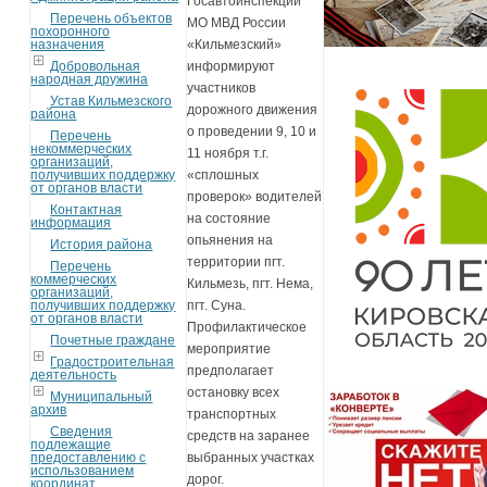
Госавтоинспекции
Перечень объектов
МО МВД России
похоронного
назначения
«Кильмезский»
Добровольная
информируют
народная дружина
участников
Устав Кильмезского
дорожного движения
района
о проведении 9, 10 и
Перечень
некоммерческих
11 ноября т.г.
организаций,
получивших поддержку
«сплошных
от органов власти
проверок» водителей
Контактная
на состояние
информация
опьянения на
История района
территории пгт.
Перечень
коммерческих
Кильмезь, пгт. Нема,
организаций,
получивших поддержку
пгт. Суна.
от органов власти
Профилактическое
Почетные граждане
мероприятие
Градостроительная
предполагает
деятельность
остановку всех
Муниципальный
архив
транспортных
Сведения
средств на заранее
подлежащие
предоставлению с
выбранных участках
использованием
дорог.
координат