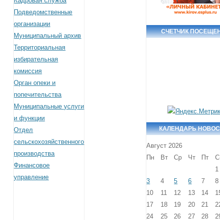
Кадровая служба
Подведомственные
организации
СЧЕТЧИК ПОСЕЩЕ
Муниципальный архив
Территориальная
избирательная
комиссия
Орган опеки и
попечительства
Муниципальные услуги
и функции
КАЛЕНДАРЬ НОВОС
Отдел
сельскохозяйственного
Август 2026
производства
Пн
Вт
Ср
Чт
Пт
С
Финансовое
1
управление
3
4
5
6
7
8
10
11
12
13
14
1
17
18
19
20
21
2
24
25
26
27
28
2