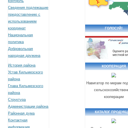
контроль
Сведения подлежащие
предоставлению с
использованием
координат
ГОЛОСУЙ!
Национальная
политика
Добровольная
народная дружина
История района
КООПЕРАЦИЯ
Устав Кильмезского
района
Навигатор по мерам по
Глава Кильмезского
сельскохозяйствен
района
кооперации
Структура
Администрации района
КАТАЛОГ ПРОДУК
Районная дума
Контактная
информация