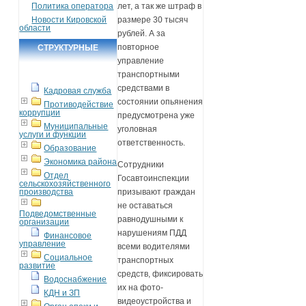
Политика оператора
лет, а так же штраф в
Новости Кировской
размере 30 тысяч
области
рублей. А за
повторное
СТРУКТУРНЫЕ
управление
ПОДРАЗДЕЛЕНИЯ
транспортными
средствами в
Кадровая служба
состоянии опьянения
Противодействие
коррупции
предусмотрена уже
Муниципальные
уголовная
услуги и функции
ответственность.
Образование
Экономика района
Сотрудники
Отдел
Госавтоинспекции
сельскохозяйственного
производства
призывают граждан
не оставаться
Подведомственные
равнодушными к
организации
нарушениям ПДД
Финансовое
управление
всеми водителями
Социальное
транспортных
развитие
средств, фиксировать
Водоснабжение
их на фото-
КДН и ЗП
видеоустройства и