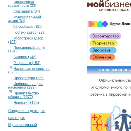
Финансовая
грамотность (33)
Соцзащита (34)
Муниципальный
архив (34)
02 сообщает (51)
Гостехнадзор (92)
Роспотребнадзор
(107)
Пенсионный фонд
(124)
Аукцион (146)
Росреестр (153)
Налоговая инспекция
УПОЛНОМОЧЕНН
(323)
Прокуратура (232)
Официальный са
Информация для
Уполномоченного по 
населения (299)
Правительство
ребенка в Кировской о
области (1577)
Новости (3165)
Сведения о доходах,
расходах
Муниципальный