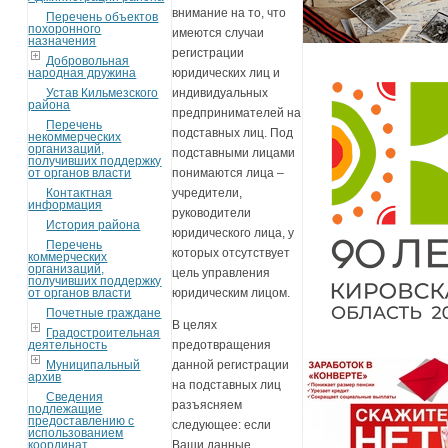
внимание на то, что
Перечень объектов
похоронного
имеются случаи
назначения
регистрации
Добровольная
народная дружина
юридических лиц и
Устав Кильмезского
индивидуальных
района
предпринимателей на
Перечень
подставных лиц. Под
некоммерческих
организаций,
подставными лицами
получивших поддержку
от органов власти
понимаются лица –
Контактная
учредители,
информация
руководители
История района
юридического лица, у
Перечень
которых отсутствует
коммерческих
организаций,
цель управления
получивших поддержку
от органов власти
юридическим лицом.
Почетные граждане
В целях
Градостроительная
деятельность
предотвращения
Муниципальный
данной регистрации
архив
на подставных лиц
Сведения
разъясняем
подлежащие
предоставлению с
следующее: если
использованием
координат
Ваши данные