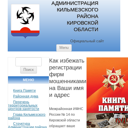
АДМИНИСТРАЦИЯ
КИЛЬМЕЗСКОГО
РАЙОНА
КИРОВСКОЙ
ОБЛАСТИ
Официальный сайт
Skip to content
Menu
Как избежать
Найти:
регистрации
фирм
МЕНЮ
мошенниками
на Ваши имя
Книга Памяти
и адрес
Районная дума
Перечень
территориальных
центров занятости
Межрайонная ИФНС
Глава Кильмезского
России № 14 по
района
Кировской области
Структура
обращает ваше
Администрации района