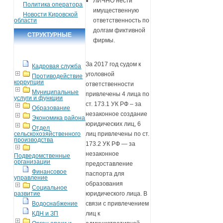
ЛИЧНО нести
Политика оператора
имущественную
Новости Кировской
области
ответственность по
долгам фиктивной
СТРУКТУРНЫЕ
фирмы.
ПОДРАЗДЕЛЕНИЯ
За 2017 год судом к
Кадровая служба
уголовной
Противодействие
коррупции
ответственности
Муниципальные
привлечены 4 лица по
услуги и функции
ст. 173.1 УК РФ – за
Образование
незаконное создание
Экономика района
юридических лиц, 6
Отдел
сельскохозяйственного
лиц привлечены по ст.
производства
173.2 УК РФ — за
незаконное
Подведомственные
организации
предоставление
Финансовое
паспорта для
управление
образования
Социальное
развитие
юридического лица. В
Водоснабжение
связи с привлечением
КДН и ЗП
лиц к