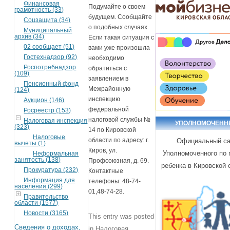
Финансовая
Подумайте о своем
грамотность (33)
будущем. Сообщайте
Соцзащита (34)
о подобных случаях.
Муниципальный
архив (34)
Если такая ситуация с
02 сообщает (51)
вами уже произошла
Гостехнадзор (92)
необходимо
Роспотребнадзор
обратиться с
(109)
заявлением в
Пенсионный фонд
Межрайонную
(124)
инспекцию
Аукцион (146)
федеральной
Росреестр (153)
налоговой службы №
Налоговая инспекция
УПОЛНОМОЧЕН
(323)
14 по Кировской
Налоговые
области по адресу: г.
Официальный са
вычеты (1)
Киров, ул.
Уполномоченного по
Неформальная
занятость (138)
Профсоюзная, д. 69.
ребенка в Кировской 
Прокуратура (232)
Контактные
Информация для
телефоны: 48-74-
населения (299)
01,48-74-28.
Правительство
области (1577)
Новости (3165)
This entry was posted
Сведения о доходах,
in
Налоговая