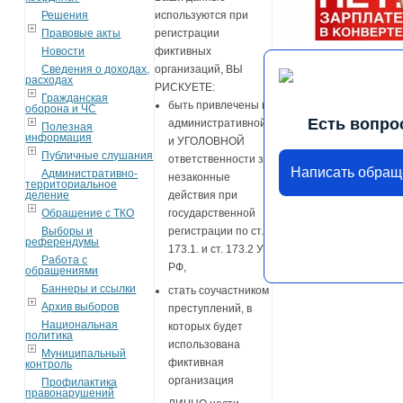
Решения
используются при
Правовые акты
регистрации
Новости
фиктивных
Сведения о доходах,
организаций, ВЫ
расходах
РИСКУЕТЕ:
Гражданская
быть привлечены к
оборона и ЧС
Есть вопро
административной
Полезная
информация
и УГОЛОВНОЙ
Публичные слушания
ответственности за
Написать обращ
Административно-
незаконные
территориальное
деление
действия при
Обращение с ТКО
государственной
Выборы и
регистрации по ст.
референдумы
173.1. и ст. 173.2 УК
Работа с
РФ,
обращениями
Баннеры и ссылки
стать соучастником
Архив выборов
преступлений, в
Национальная
которых будет
политика
использована
Муниципальный
фиктивная
контроль
организация
Профилактика
правонарушений