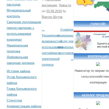
расходах
инспекция
,
Новости
Муниципальный
on
03.09.2018
by
контроль
Виктор Шутов
.
Сведения подлежащие
ГОЛОСУЙ!
предоставлению с
←
О наборе
Post navigation
использованием
Расширение
социальных
координат
возможностей
услуг для
Национальная
использования
федеральных
политика
сертификата
льготников
КООПЕРАЦИЯ
Добровольная
электронной
→
народная дружина
подписи
Навигатор по мерам п
История района
сельскохозяйстве
Устав Кильмезского
кооперации
района
Глава Кильмезского
района
КАТАЛОГ ПРОДУК
Структура
Администрации района