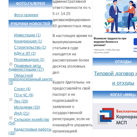
административной
ФОТО-ГАЛЕРЕЯ
ответственности по ч.
5 ст. 14.25
Фото-галерея
дисквалифицировано
РУБРИКИ НОВОСТЕЙ
60 должностных лица.
Инвестиции (1)
В настоящее время по
Конкуренция (1)
вышеуказанным
Строительство (1)
статьям в суде
КДН и ЗП (2)
находится на
Роскомнадзор (2)
рассмотрении более
ОТХОДЫ
Правовые акты
десятка уголовных
Администрации (27)
дел.
Типовой договор 
Областной
природоохранный центр
Будьте бдительны, не
и отходы
(3)
предоставляйте свой
Спорт (4)
паспорт и не
КОГАУ «МФЦ»
ГО и ЧС (9)
подписывайте
Лес (20)
заявления о
Молодёжи (20)
государственной
ДНД (21)
регистрации, если не
Сельское хозяйство
(54)
планируйте управлять
Кадастровые работы
организацией.
(30)