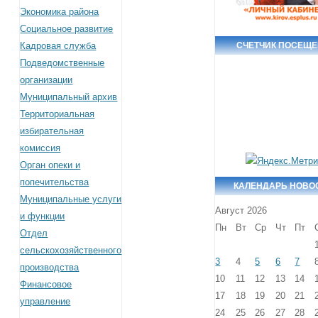
Экономика района
Социальное развитие
Кадровая служба
СЧЕТЧИК ПОСЕЩ
Подведомственные
организации
Муниципальный архив
Территориальная
избирательная
комиссия
Орган опеки и
попечительства
КАЛЕНДАРЬ НОВО
Муниципальные услуги
Август 2026
и функции
Пн
Вт
Ср
Чт
Пт
Отдел
сельскохозяйственного
3
4
5
6
7
производства
10
11
12
13
14
Финансовое
17
18
19
20
21
управление
24
25
26
27
28