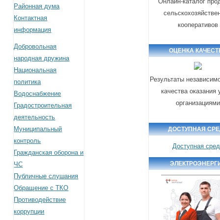
Онлайн-каталог про
Районная дума
сельскохозяйстве
Контактная
кооперативов
информация
Добровольная
ОЦЕНКА КАЧЕСТ
народная дружина
Национальная
Результаты независимо
политика
качества оказания 
Водоснабжение
организациям
Градостроительная
деятельность
Муниципальный
ДОСТУПНАЯ СР
контроль
Доступная сре
Гражданская оборона и
ЭЛЕКТРОЭНЕРГ
ЧС
Публичные слушания
Обращение с ТКО
Противодействие
коррупции