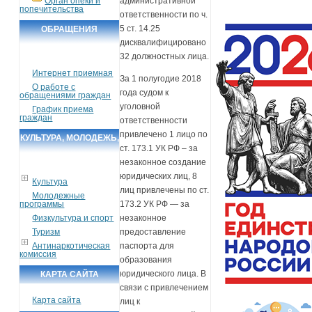
Орган опеки и
административной
попечительства
ответственности по ч.
5 ст. 14.25
ОБРАЩЕНИЯ
дисквалифицировано
ГРАЖДАН
32 должностных лица.
Интернет приемная
За 1 полугодие 2018
О работе с
года судом к
обращениями граждан
уголовной
График приема
граждан
ответственности
привлечено 1 лицо по
КУЛЬТУРА, МОЛОДЕЖЬ,
ст. 173.1 УК РФ – за
СПОРТ, ТУРИЗМ
незаконное создание
юридических лиц, 8
Культура
лиц привлечены по ст.
Молодежные
программы
173.2 УК РФ — за
Физкультура и спорт
незаконное
Туризм
предоставление
Антинаркотическая
паспорта для
комиссия
образования
юридического лица. В
КАРТА САЙТА
связи с привлечением
Карта сайта
лиц к