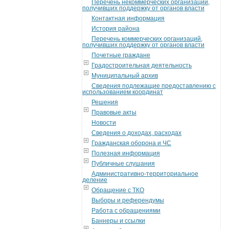
Перечень некоммерческих организаций,
получивших поддержку от органов власти
Контактная информация
История района
Перечень коммерческих организаций,
получивших поддержку от органов власти
Почетные граждане
Градостроительная деятельность
Муниципальный архив
Сведения подлежащие предоставлению с
использованием координат
Решения
Правовые акты
Новости
Сведения о доходах, расходах
Гражданская оборона и ЧС
Полезная информация
Публичные слушания
Административно-территориальное
деление
Обращение с ТКО
Выборы и референдумы
Работа с обращениями
Баннеры и ссылки