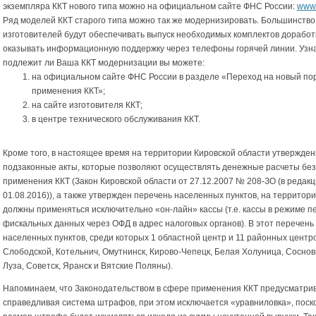
экземпляра ККТ нового типа можно на официальном сайте ФНС России:
www.
Ряд моделей ККТ старого типа можно так же модернизировать. Большинство
изготовителей будут обеспечивать выпуск необходимых комплектов доработк
оказывать информационную поддержку через телефоны горячей линии. Узна
подлежит ли Ваша ККТ модернизации вы можете:
на официальном сайте ФНС России в разделе «Переход на новый по
применения ККТ»;
на сайте изготовителя ККТ;
в центре технического обслуживания ККТ.
Кроме того, в настоящее время на территории Кировской области утвержде
подзаконные акты, которые позволяют осуществлять денежные расчеты без
применения ККТ (Закон Кировской области от 27.12.2007 № 208-ЗО (в редакц
01.08.2016)), а также утвержден перечень населенных пунктов, на территор
должны применяться исключительно «он-лайн» кассы (т.е. кассы в режиме п
фискальных данных через ОФД в адрес налоговых органов). В этот перечень
населенных пунктов, среди которых 1 областной центр и 11 районных центров
Слободской, Котельнич, Омутнинск, Кирово-Чепецк, Белая Холуница, Сосновк
Луза, Советск, Яранск и Вятские Поляны).
Напоминаем, что Законодательством в сфере применения ККТ предусматри
справедливая система штрафов, при этом исключается «уравниловка», поск