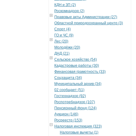
КДН и ЗП (2)
Роскомнадзор (2)
Правовые акты Администрации (27)
Областной природоохранный центр (3)
Спорт (4)
ГО и ЧС (9)
Лес (20)
Молодёжи (20)
ДНД (21)
Сельское хозяйство (54)
Кадастровые работы (30)
Финансовая грамотность (33)
Соцзащита (34)
Муниципальный архив (34)
02 сообщает (51)
Гостехнадзор (92)
Роспотребнадзор (107)
Пенсионный фонд (124)
Аукцион (146)
Росреестр (153)
Налоговая инспекция (323)
Налоговые вычеты (1)