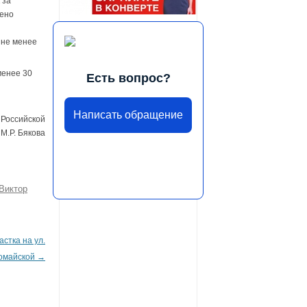
 за
рено
 не менее
менее 30
Есть вопрос?
Написать обращение
 Российской
М.Р. Бякова
Виктор
стка на ул.
омайской
→