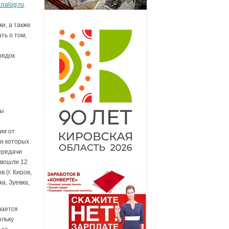
nalog.ru
.
и, а также
ть о том,
рядок
ны
ии от
ии которых
ередачи
 вошли 12
 (г. Киров,
а, Зуевка,
вается
ольку