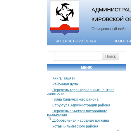
АДМИНИСТРАЦ
КИРОВСКОЙ О
Официальный сайт
ИНТЕРНЕТ-ПРИЁМНАЯ
НОВОСТИ
Найти:
МЕНЮ
Книга Памяти
Районная дума
Перечень территориальных центров
занятости
Глава Кильмезского района
Структура Администрации района
Перечень объектов похоронного
назначения
Добровольная народная дружина
Устав Кильмезского района