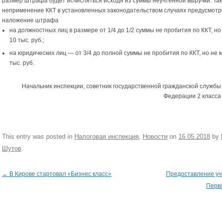
размер штрафа будет исчисляться исходя из суммы неучтенной выручки. Так
неприменение ККТ в установленных законодательством случаях предусмот
наложение штрафа
на должностных лиц в размере от 1/4 до 1/2 суммы не пробития по ККТ, но
10 тыс. руб.;
на юридических лиц — от 3/4 до полной суммы не пробития по ККТ, но не 
тыс. руб.
Начальник инспекции, советник государственной гражданской службы
Федерации 2 класса 
This entry was posted in
Налоговая инспекция
,
Новости
on
16.05.2018
by
Шутов
.
←
В Кирове стартовал «Бизнес класс»
Предоставление уча
Post navigation
Перв