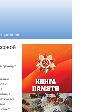
СТНИКОВ СВО
ссовой
я проходит
альные
нте с
ые
питания
 можно все
орые
 своего