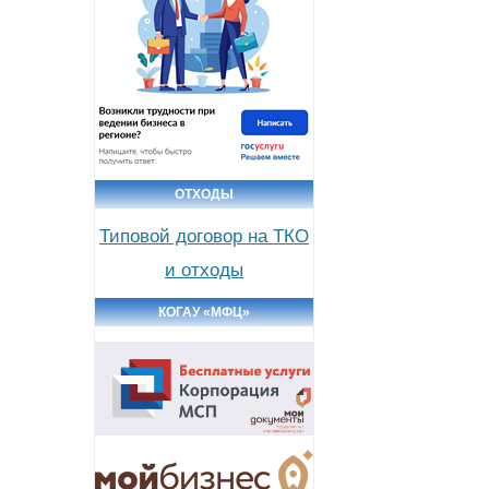
ОТХОДЫ
Типовой договор на ТКО
и отходы
КОГАУ «МФЦ»