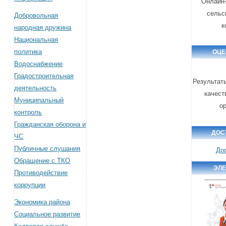
Онлайн-
сельс
Добровольная
к
народная дружина
Национальная
политика
ОЦЕ
Водоснабжение
Градостроительная
Результат
деятельность
качест
Муниципальный
о
контроль
Гражданская оборона и
ДОС
ЧС
Публичные слушания
До
Обращение с ТКО
ЭЛЕ
Противодействие
коррупции
Экономика района
Социальное развитие