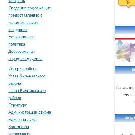
контроль
Сведения подлежащие
предоставлению с
использованием
координат
Национальная
политика
Добровольная
народная дружина
История района
К
Устав Кильмезского
района
Навигатор
Глава Кильмезского
сельс
района
Структура
Администрации района
КАТА
Районная дума
Контактная
информация