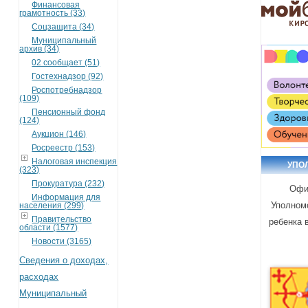
Финансовая
грамотность (33)
Соцзащита (34)
Муниципальный
архив (34)
02 сообщает (51)
Гостехнадзор (92)
Роспотребнадзор
(109)
Пенсионный фонд
(124)
Аукцион (146)
Росреестр (153)
Налоговая инспекция
УПО
(323)
Прокуратура (232)
Офи
Информация для
Уполном
населения (299)
Правительство
ребенка 
области (1577)
Новости (3165)
Сведения о доходах,
расходах
Муниципальный