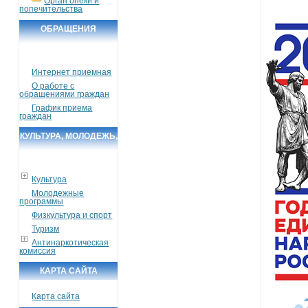
Орган опеки и
попечительства
ОБРАЩЕНИЯ
ГРАЖДАН
Интернет приемная
О работе с
обращениями граждан
График приема
граждан
КУЛЬТУРА, МОЛОДЕЖЬ,
СПОРТ, ТУРИЗМ
Культура
Молодежные
программы
Физкультура и спорт
Туризм
Антинаркотическая
комиссия
КАРТА САЙТА
Карта сайта