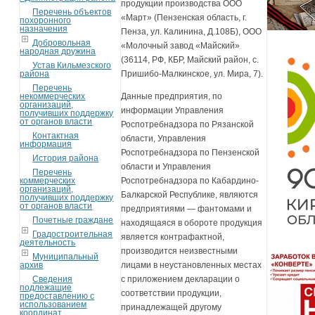
продукции производства ООО
Перечень объектов
«Март» (Пензенская область, г.
похоронного
назначения
Пенза, ул. Калинина, Д.108Б), ООО
Добровольная
«Молочный завод «Майский»
народная дружина
(36114, РФ, КБР, Майский район, с.
Устав Кильмезского
района
Пришибо-Малкинское, ул. Мира, 7).
Перечень
некоммерческих
Данные предприятия, по
организаций,
информации Управления
получивших поддержку
от органов власти
Роспотребнадзора по Рязанской
Контактная
области, Управления
информация
Роспотребнадзора по Пензенской
История района
области и Управления
Перечень
коммерческих
Роспотребнадзора по Кабардино-
организаций,
Балкарской Республике, являются
получивших поддержку
от органов власти
предприятиями — фантомами и
Почетные граждане
находящаяся в обороте продукция
Градостроительная
является контрафактной,
деятельность
производится неизвестными
Муниципальный
архив
лицами в неустановленных местах
Сведения
с приложением декларации о
подлежащие
соответствии продукции,
предоставлению с
использованием
принадлежащей другому
координат