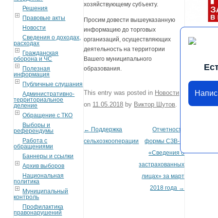
хозяйствующему субъекту.
Решения
Правовые акты
Просим довести вышеуказанную
Новости
информацию до торговых
Сведения о доходах,
организаций, осуществляющих
расходах
деятельность на территории
Гражданская
оборона и ЧС
Вашего муниципального
Ес
Полезная
образования.
информация
Публичные слушания
This entry was posted in
Новости
Напис
Административно-
территориальное
on
11.05.2018
by
Виктор Шутов
.
деление
Обращение с ТКО
Выборы и
←
Поддержка
Отчетность
Post navigation
референдумы
Работа с
сельхозкооперации
формы СЗВ-М
обращениями
«Сведения о
Баннеры и ссылки
застрахованных
Архив выборов
Национальная
лицах» за март
политика
2018 года
→
Муниципальный
контроль
Профилактика
правонарушений