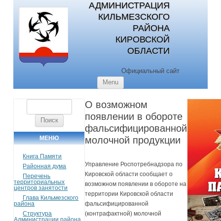
АДМИНИСТРАЦИЯ
КИЛЬМЕЗСКОГО
РАЙОНА
КИРОВСКОЙ
ОБЛАСТИ
Официальный сайт
Skip to content
Menu
О возможном
Найти:
появлении в обороте
фальсифицированной
МЕНЮ
молочной продукции
Книга Памяти
Управление Роспотребнадзора по
Районная дума
Кировской области сообщает о
Перечень
территориальных
возможном появлении в обороте на
центров занятости
территории Кировской области
Глава Кильмезского
района
фальсифицированной
Структура
(контрафактной) молочной
Администрации района