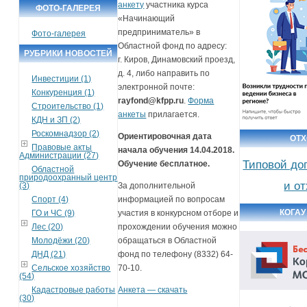
анкету
участника курса
ФОТО-ГАЛЕРЕЯ
«Начинающий
предприниматель» в
Фото-галерея
Областной фонд по адресу:
РУБРИКИ НОВОСТЕЙ
г. Киров, Динамовский проезд,
д. 4, либо направить по
Инвестиции (1)
электронной почте:
Конкуренция (1)
rayfond@kfpp.ru
.
Форма
Строительство (1)
анкеты
прилагается.
КДН и ЗП (2)
Роскомнадзор (2)
Ориентировочная дата
ОТ
Правовые акты
начала обучения 14.04.2018.
Администрации (27)
Типовой до
Обучение бесплатное.
Областной
природоохранный центр
и о
(3)
За дополнительной
Спорт (4)
информацией по вопросам
КОГАУ
ГО и ЧС (9)
участия в конкурсном отборе и
Лес (20)
прохождении обучения можно
Молодёжи (20)
обращаться в Областной
ДНД (21)
фонд по телефону (8332) 64-
Сельское хозяйство
70-10.
(54)
Кадастровые работы
Анкета — скачать
(30)