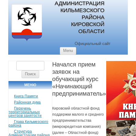
АДМИНИСТРАЦИЯ
КИЛЬМЕЗСКОГО
РАЙОНА
КИРОВСКОЙ
ОБЛАСТИ
Официальный сайт
Skip to content
Menu
Начался прием
Найти:
заявок на
обучающий курс
МЕНЮ
«Начинающий
предприниматель»
Книга Памяти
Районная дума
Перечень
Кировский областной фонд
территориальных
поддержки малого и среднего
центров занятости
предпринимательства
Глава Кильмезского
района
(микрокредитная компания)
Структура
(далее – Областной фонд)
Администрации района