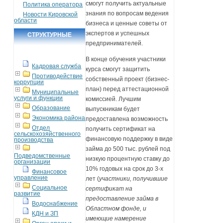
смогут получить актуальные
Политика оператора
знания по вопросам ведения
Новости Кировской
области
бизнеса и ценные советы от
экспертов и успешных
СТРУКТУРНЫЕ
предпринимателей.
ПОДРАЗДЕЛЕНИЯ
В конце обучения участники
Кадровая служба
курса смогут защитить
Противодействие
собственный проект (бизнес-
коррупции
план) перед аттестационной
Муниципальные
услуги и функции
комиссией. Лучшим
Образование
выпускникам будет
Экономика района
предоставлена возможность
Отдел
получить сертификат на
сельскохозяйственного
финансовую поддержку в виде
производства
займа до 500 тыс. рублей под
Подведомственные
низкую процентную ставку до
организации
10% годовых на срок до 3-х
Финансовое
управление
лет (
участники, получившие
Социальное
сертификат на
развитие
предоставление займа в
Водоснабжение
Областном фонде, и
КДН и ЗП
имеющие намерение