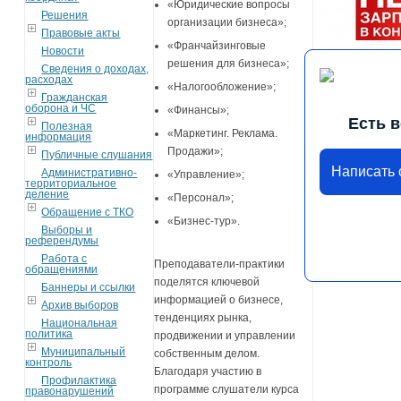
«Юридические вопросы
Решения
организации бизнеса»;
Правовые акты
«Франчайзинговые
Новости
решения для бизнеса»;
Сведения о доходах,
расходах
«Налогообложение»;
Гражданская
оборона и ЧС
«Финансы»;
Есть 
Полезная
«Маркетинг. Реклама.
информация
Продажи»;
Публичные слушания
Написать
Административно-
«Управление»;
территориальное
деление
«Персонал»;
Обращение с ТКО
«Бизнес-тур».
Выборы и
референдумы
Работа с
Преподаватели-практики
обращениями
поделятся ключевой
Баннеры и ссылки
информацией о бизнесе,
Архив выборов
тенденциях рынка,
Национальная
политика
продвижении и управлении
Муниципальный
собственным делом.
контроль
Благодаря участию в
Профилактика
программе слушатели курса
правонарушений