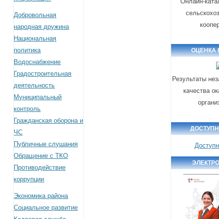
Онлайн-ката
сельскохо
Добровольная
коопе
народная дружина
Национальная
политика
ОЦЕНКА 
Водоснабжение
Градостроительная
Результаты нез
деятельность
качества ок
Муниципальный
органи
контроль
Гражданская оборона и
ДОСТУПН
ЧС
Публичные слушания
Доступн
Обращение с ТКО
ЭЛЕКТР
Противодействие
коррупции
Экономика района
Социальное развитие