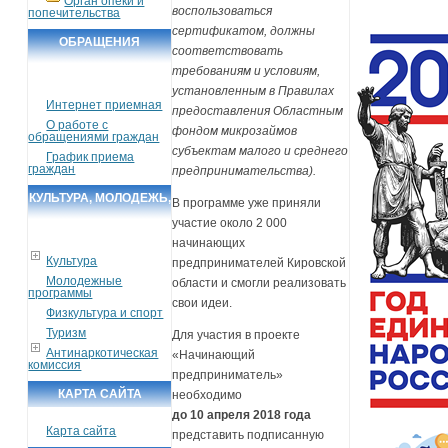
Орган опеки и
воспользоваться
попечительства
сертификатом, должны
ОБРАЩЕНИЯ
соответствовать
ГРАЖДАН
требованиям и условиям,
установленным в Правилах
Интернет приемная
предоставления Областным
О работе с
фондом микрозаймов
обращениями граждан
субъектам малого и среднего
График приема
граждан
предпринимательства).
КУЛЬТУРА, МОЛОДЕЖЬ,
В программе уже приняли
участие около 2 000
СПОРТ, ТУРИЗМ
начинающих
Культура
предпринимателей Кировской
Молодежные
области и смогли реализовать
программы
свои идеи.
Физкультура и спорт
Туризм
Для участия в проекте
Антинаркотическая
«Начинающий
комиссия
предприниматель»
КАРТА САЙТА
необходимо
до 10 апреля 2018 года
Карта сайта
представить подписанную