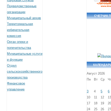
Кадровая служба
Подведомственные
организации
СЧЕТЧИК 
Муниципальный архив
Территориальная
избирательная
комиссия
Орган опеки и
попечительства
Муниципальные услуги
и функции
КАЛЕНДАР
Отдел
сельскохозяйственного
Август 2026
производства
Пн
Вт
Ср
Ч
Финансовое
управление
3
4
5
6
10
11
12
1
17
18
19
2
24
25
26
2