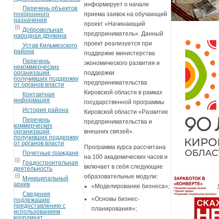
информирует о начале
Перечень объектов
похоронного
приема заявок на обучающий
назначения
проект «Начинающий
Добровольная
предприниматель». Данный
народная дружина
проект реализуется при
Устав Кильмезского
района
поддержке министерства
Перечень
экономического развития и
некоммерческих
организаций,
поддержки
получивших поддержку
предпринимательства
от органов власти
Кировской области в рамках
Контактная
информация
государственной программы
История района
Кировской области «Развитие
Перечень
предпринимательства и
коммерческих
организаций,
внешних связей».
получивших поддержку
от органов власти
Программа курса рассчитана
Почетные граждане
на 100 академических часов и
Градостроительная
включает в себя следующие
деятельность
образовательные модули:
Муниципальный
архив
«Моделирование бизнеса»;
Сведения
«Основы бизнес-
подлежащие
предоставлению с
планирования»;
использованием
координат