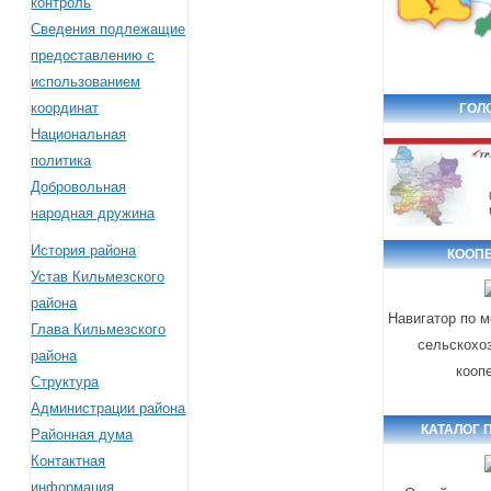
контроль
Сведения подлежащие
предоставлению с
использованием
координат
ГОЛ
Национальная
политика
Добровольная
народная дружина
История района
КООП
Устав Кильмезского
района
Навигатор по 
Глава Кильмезского
сельскохо
района
кооп
Структура
Администрации района
КАТАЛОГ 
Районная дума
Контактная
информация