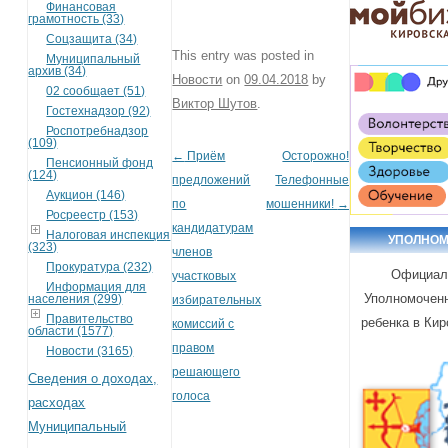
Финансовая
грамотность (33)
Соцзащита (34)
This entry was posted in
Муниципальный
архив (34)
Новости
on
09.04.2018
by
02 сообщает (51)
Виктор Шутов
.
Гостехнадзор (92)
Роспотребнадзор
(109)
←
Приём
Осторожно!
Post navigation
Пенсионный фонд
(124)
предложений
Телефонные
Аукцион (146)
по
мошенники!
→
Росреестр (153)
кандидатурам
Налоговая инспекция
УПОЛНО
(323)
членов
Прокуратура (232)
Официал
участковых
Информация для
Уполномоченн
населения (299)
избирательных
Правительство
ребенка в Кир
комиссий с
области (1577)
правом
Новости (3165)
решающего
Сведения о доходах,
голоса
расходах
Муниципальный