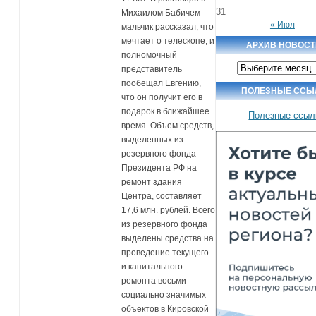
31
Михаилом Бабичем
« Июл
мальчик рассказал, что
мечтает о телескопе, и
АРХИВ НОВОСТ
полномочный
Архив
представитель
новостей
пообещал Евгению,
ПОЛЕЗНЫЕ ССЫ
что он получит его в
подарок в ближайшее
Полезные ссыл
время. Объем средств,
выделенных из
резервного фонда
Президента РФ на
ремонт здания
Центра, составляет
17,6 млн. рублей. Всего
из резервного фонда
выделены средства на
проведение текущего
и капитального
ремонта восьми
социально значимых
объектов в Кировской