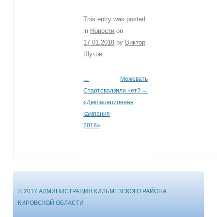
This entry was posted
in
Новости
on
17.01.2018
by
Виктор
Шутов
.
←
Межевать
Post navigation
Стартовала
или нет?
→
«Декларационная
кампания
2018»
© 2017 АДМИНИСТРАЦИЯ КИЛЬМЕЗСКОГО РАЙОНА
КИРОВСКОЙ ОБЛАСТИ