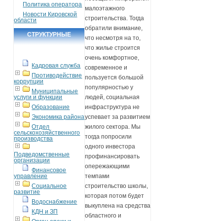
Политика оператора
малоэтажного
Новости Кировской
строительства. Тогда
области
обратили внимание,
СТРУКТУРНЫЕ
что несмотря на то,
ПОДРАЗДЕЛЕНИЯ
что жилье строится
очень комфортное,
Кадровая служба
современное и
Противодействие
пользуется большой
коррупции
популярностью у
Муниципальные
людей, социальная
услуги и функции
инфраструктура не
Образование
успевает за развитием
Экономика района
жилого сектора. Мы
Отдел
сельскохозяйственного
тогда попросили
производства
одного инвестора
Подведомственные
профинансировать
организации
опережающими
Финансовое
темпами
управление
строительство школы,
Социальное
развитие
которая потом будет
Водоснабжение
выкуплена на средства
КДН и ЗП
областного и