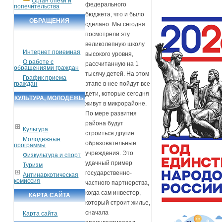
Орган опеки и
федерального
попечительства
бюджета, что и было
ОБРАЩЕНИЯ
сделано. Мы сегодня
ГРАЖДАН
посмотрели эту
великолепную школу
Интернет приемная
высокого уровня,
О работе с
рассчитанную на 1
обращениями граждан
тысячу детей. На этом
График приема
этапе в нее пойдут все
граждан
дети, которые сегодня
КУЛЬТУРА, МОЛОДЕЖЬ,
живут в микрорайоне.
СПОРТ, ТУРИЗМ
По мере развития
района будут
Культура
строиться другие
Молодежные
образовательные
программы
учреждения. Это
Физкультура и спорт
удачный пример
Туризм
государственно-
Антинаркотическая
комиссия
частного партнерства,
когда сам инвестор,
КАРТА САЙТА
который строит жилье,
сначала
Карта сайта