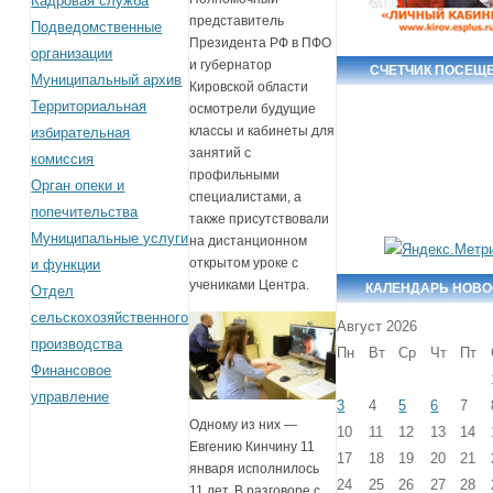
Кадровая служба
представитель
Подведомственные
Президента РФ в ПФО
организации
и губернатор
СЧЕТЧИК ПОСЕЩ
Муниципальный архив
Кировской области
Территориальная
осмотрели будущие
классы и кабинеты для
избирательная
занятий с
комиссия
профильными
Орган опеки и
специалистами, а
попечительства
также присутствовали
Муниципальные услуги
на дистанционном
открытом уроке с
и функции
учениками Центра.
КАЛЕНДАРЬ НОВО
Отдел
сельскохозяйственного
Август 2026
производства
Пн
Вт
Ср
Чт
Пт
Финансовое
управление
3
4
5
6
7
Одному из них —
10
11
12
13
14
Евгению Кинчину 11
17
18
19
20
21
января исполнилось
24
25
26
27
28
11 лет. В разговоре с