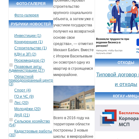
проинвестировал
ФОТО-ГАЛЕРЕЯ
строительство
крупного социального
Фото-галерея
объекта, а затем уже с
РУБРИКИ НОВОСТЕЙ
участием государства
получил на возвратной
Инвестиции (1)
основе свои
Конкуренция (1)
средства», — отметил
Строительство (1)
Михаил Бабич. Вместе
КДН и ЗП (2)
с Игорем Васильевым
Роскомнадзор (2)
он осмотрел одну из
ОТХОДЫ
Правовые акты
квартир в строящемся
Администрации (27)
Типовой договор
микрорайоне.
Областной
природоохранный центр
и отходы
(3)
Спорт (4)
КОГАУ «МФЦ
ГО и ЧС (9)
Лес (20)
Молодёжи (20)
ДНД (21)
Всего в 2016 году на
Сельское хозяйство
территории области
(54)
построены 3 новые
Кадастровые работы
(30)
школы: в микрорайоне