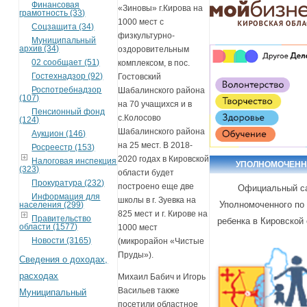
Финансовая
«Зиновы» г.Кирова на
грамотность (33)
1000 мест с
Соцзащита (34)
физкультурно-
Муниципальный
архив (34)
оздоровительным
02 сообщает (51)
комплексом, в пос.
Гостехнадзор (92)
Гостовский
Роспотребнадзор
Шабалинского района
(107)
на 70 учащихся и в
Пенсионный фонд
с.Колосово
(124)
Шабалинского района
Аукцион (146)
на 25 мест. В 2018-
Росреестр (153)
2020 годах в Кировской
Налоговая инспекция
УПОЛНОМОЧЕН
(323)
области будет
Прокуратура (232)
построено еще две
Официальный с
Информация для
школы в г. Зуевка на
Уполномоченного по
населения (299)
825 мест и г. Кирове на
Правительство
ребенка в Кировской
области (1577)
1000 мест
Новости (3165)
(микрорайон «Чистые
Пруды»).
Сведения о доходах,
расходах
Михаил Бабич и Игорь
Васильев также
Муниципальный
посетили областное