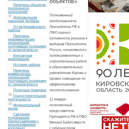
объектов»
Перечень объектов
похоронного
назначения
Полномочный
Добровольная
народная дружина
представитель
Устав Кильмезского
Президента РФ в
района
ПФО оценил
Перечень
готовность региона к
некоммерческих
организаций,
выборам Президента
получивших поддержку
от органов власти
России, ознакомился с
Контактная
ходом ремонтных и
информация
строительных работ
История района
в образовательных
Перечень
учреждениях Кирова и
коммерческих
организаций,
провел совещание по
получивших поддержку
от органов власти
эффективному
Почетные граждане
лесопользованию
Градостроительная
деятельность
11 января
Муниципальный
полномочный
архив
представитель
Сведения
Президента РФ в ПФО
подлежащие
предоставлению с
Михаил Бабич вместе
использованием
координат
с губернатором