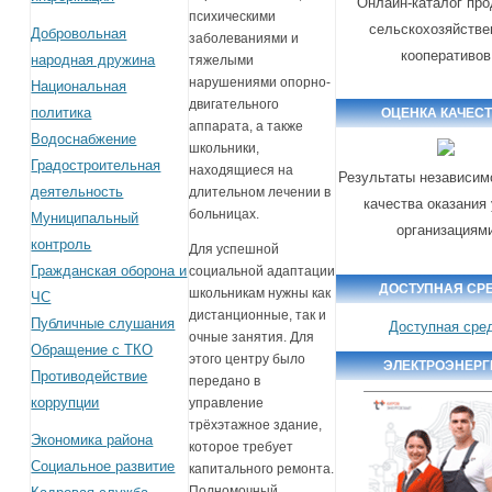
Онлайн-каталог про
психическими
сельскохозяйств
Добровольная
заболеваниями и
кооперативов
народная дружина
тяжелыми
нарушениями опорно-
Национальная
двигательного
политика
ОЦЕНКА КАЧЕС
аппарата, а также
Водоснабжение
школьники,
Градостроительная
находящиеся на
Результаты независим
деятельность
длительном лечении в
качества оказания
больницах.
Муниципальный
организациям
контроль
Для успешной
Гражданская оборона и
социальной адаптации
ДОСТУПНАЯ СР
школьникам нужны как
ЧС
дистанционные, так и
Публичные слушания
Доступная сре
очные занятия. Для
Обращение с ТКО
этого центру было
ЭЛЕКТРОЭНЕРГ
Противодействие
передано в
коррупции
управление
трёхэтажное здание,
Экономика района
которое требует
Социальное развитие
капитального ремонта.
Полномочный