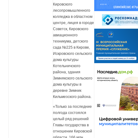
Кировского
лесопромышленного
колледжа в областном
центре, лицея в городе
Советск, Кировского
авиационного
техникума, детского
сада №225 в Кирове
,
Искровского сельского
дома культуры
Котельничского
района, здания
Зимнякского сельского
дома культуры в
деревне Зимник
Кильмезского района.
«Только за последние
полгода состоялся
целый ряд решений
Главы государства в
отношении Кировской
области. 166 млн.