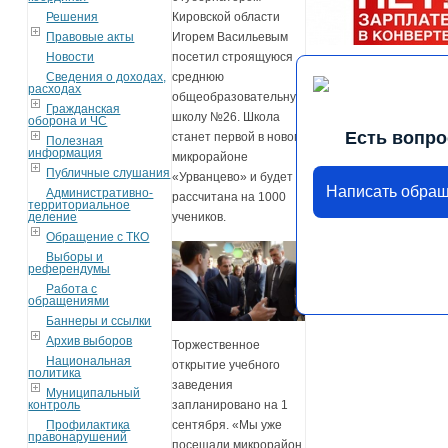
Решения
Кировской области
Правовые акты
Игорем Васильевым
Новости
посетил строящуюся
Сведения о доходах,
среднюю
расходах
общеобразовательную
Гражданская
школу №26. Школа
оборона и ЧС
Есть вопро
станет первой в новом
Полезная
информация
микрорайоне
Публичные слушания
«Урванцево» и будет
Написать обра
Административно-
рассчитана на 1000
территориальное
деление
учеников.
Обращение с ТКО
Выборы и
референдумы
Работа с
обращениями
Баннеры и ссылки
Архив выборов
Торжественное
Национальная
открытие учебного
политика
заведения
Муниципальный
запланировано на 1
контроль
сентября. «Мы уже
Профилактика
правонарушений
посещали микрорайон