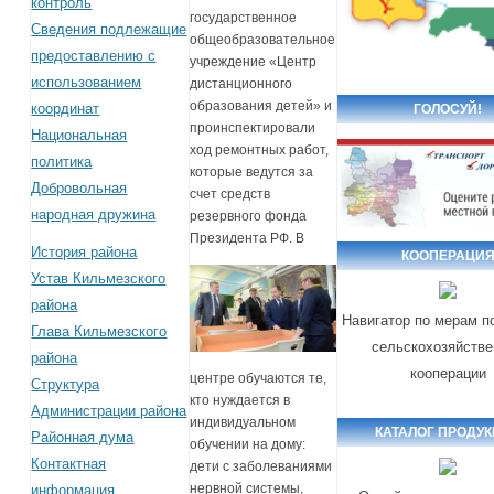
контроль
государственное
Сведения подлежащие
общеобразовательное
предоставлению с
учреждение «Центр
использованием
дистанционного
образования детей» и
координат
ГОЛОСУЙ!
проинспектировали
Национальная
ход ремонтных работ,
политика
которые ведутся за
Добровольная
счет средств
народная дружина
резервного фонда
Президента РФ.
В
История района
КООПЕРАЦИ
Устав Кильмезского
района
Навигатор по мерам п
Глава Кильмезского
сельскохозяйстве
района
кооперации
центре обучаются те,
Структура
кто нуждается в
Администрации района
индивидуальном
КАТАЛОГ ПРОДУ
Районная дума
обучении на дому:
Контактная
дети с заболеваниями
нервной системы,
информация