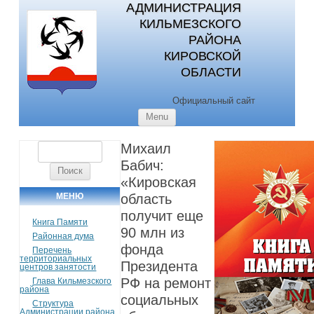
АДМИНИСТРАЦИЯ
КИЛЬМЕЗСКОГО
РАЙОНА
КИРОВСКОЙ
ОБЛАСТИ
Официальный сайт
Skip to content
Menu
Михаил
Найти:
Бабич:
«Кировская
МЕНЮ
область
получит еще
Книга Памяти
90 млн из
Районная дума
фонда
Перечень
территориальных
Президента
центров занятости
РФ на ремонт
Глава Кильмезского
района
социальных
Структура
Администрации района