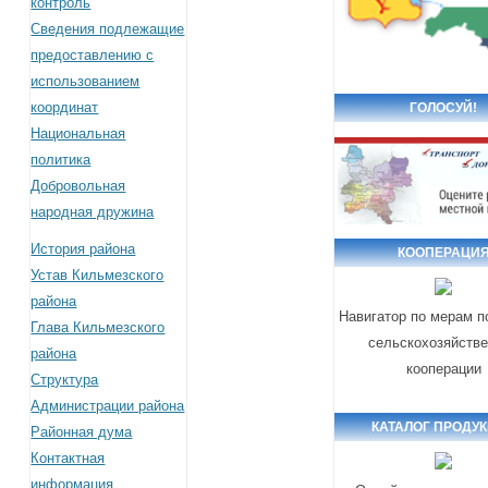
контроль
Сведения подлежащие
предоставлению с
использованием
координат
ГОЛОСУЙ!
Национальная
политика
Добровольная
народная дружина
История района
КООПЕРАЦИ
Устав Кильмезского
района
Навигатор по мерам 
Глава Кильмезского
сельскохозяйств
района
кооперации
Структура
Администрации района
КАТАЛОГ ПРОДУ
Районная дума
Контактная
информация