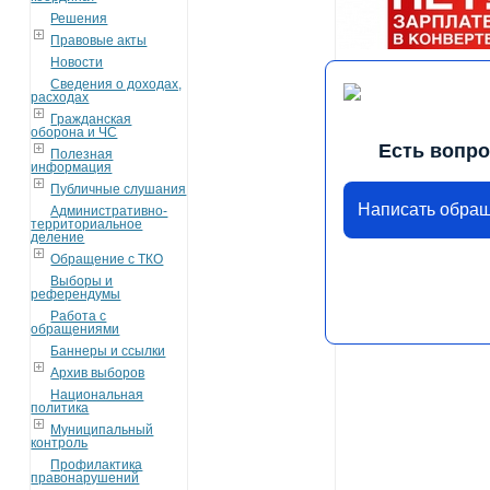
Решения
Правовые акты
Новости
Сведения о доходах,
расходах
Гражданская
оборона и ЧС
Есть вопр
Полезная
информация
Публичные слушания
Написать обра
Административно-
территориальное
деление
Обращение с ТКО
Выборы и
референдумы
Работа с
обращениями
Баннеры и ссылки
Архив выборов
Национальная
политика
Муниципальный
контроль
Профилактика
правонарушений