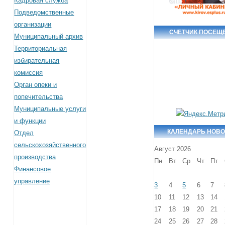
Кадровая служба
Подведомственные
организации
СЧЕТЧИК ПОСЕЩ
Муниципальный архив
Территориальная
избирательная
комиссия
Орган опеки и
попечительства
Муниципальные услуги
и функции
КАЛЕНДАРЬ НОВ
Отдел
сельскохозяйственного
Август 2026
производства
Пн
Вт
Ср
Чт
Пт
Финансовое
управление
3
4
5
6
7
10
11
12
13
14
17
18
19
20
21
24
25
26
27
28