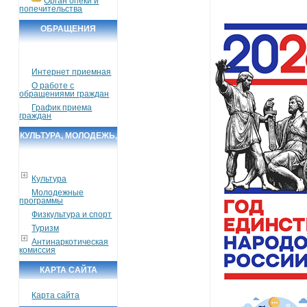
Орган опеки и
попечительства
ОБРАЩЕНИЯ
ГРАЖДАН
Интернет приемная
О работе с
обращениями граждан
График приема
граждан
КУЛЬТУРА, МОЛОДЕЖЬ,
СПОРТ, ТУРИЗМ
Культура
Молодежные
программы
Физкультура и спорт
Туризм
Антинаркотическая
комиссия
КАРТА САЙТА
Карта сайта