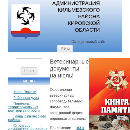
АДМИНИСТРАЦИЯ
КИЛЬМЕЗСКОГО
РАЙОНА
КИРОВСКОЙ
ОБЛАСТИ
Официальный сайт
Skip to content
Menu
Ветеринарные
Найти:
документы —
на июль!
МЕНЮ
Оформление
Книга Памяти
ветеринарных
Районная дума
сопроводительных
Перечень
территориальных
документов
центров занятости
электронной форме
Глава Кильмезского
переносится на июль!
района
Структура
Приложение —
ФЗ о
Администрации района