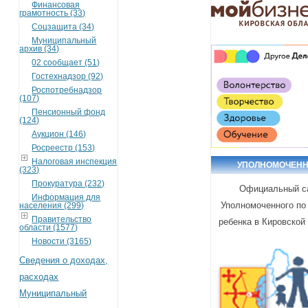
Финансовая
грамотность (33)
Соцзащита (34)
Муниципальный
архив (34)
02 сообщает (51)
Гостехнадзор (92)
Роспотребнадзор
(107)
Пенсионный фонд
(124)
Аукцион (146)
Росреестр (153)
Налоговая инспекция
УПОЛНОМОЧЕН
(323)
Прокуратура (232)
Официальный с
Информация для
Уполномоченного по
населения (299)
Правительство
ребенка в Кировской
области (1577)
Новости (3165)
Сведения о доходах,
расходах
Муниципальный