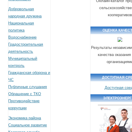
Онлайн-каталог пр
сельскохозяйств
Добровольная
кооперативо
народная дружина
Национальная
политика
ОЦЕНКА КАЧЕС
Водоснабжение
Градостроительная
Результаты независим
деятельность
качества оказания
Муниципальный
организациям
контроль
Гражданская оборона и
ДОСТУПНАЯ СР
ЧС
Публичные слушания
Доступная сре
Обращение с ТКО
ЭЛЕКТРОЭНЕР
Противодействие
коррупции
Экономика района
Социальное развитие